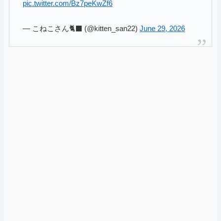
pic.twitter.com/Bz7peKwZf6
— こねこさん🐈‍⬛ (@kitten_san22)
June 29, 2026