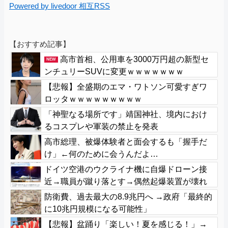
Powered by livedoor 相互RSS
【おすすめ記事】
高市首相、公用車を3000万円超の新型セ
NEW
ンチュリーSUVに変更ｗｗｗｗｗｗｗ
【悲報】全盛期のエマ・ワトソン可愛すぎワ
ロッタｗｗｗｗｗｗｗｗｗ
「神聖なる場所です」靖国神社、境内におけ
るコスプレや軍装の禁止を発表
高市総理、被爆体験者と面会するも「握手だ
け」←何のために会うんだよ…
ドイツ空港のウクライナ機に自爆ドローン接
近→職員が蹴り落とす→偶然起爆装置が壊れ
セーフ
防衛費、過去最大の8.9兆円へ →政府「最終的
に10兆円規模になる可能性」
【悲報】盆踊り「楽しい！夏を感じる！」→