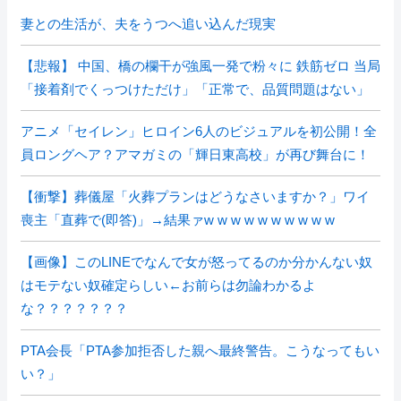
妻との生活が、夫をうつへ追い込んだ現実
【悲報】 中国、橋の欄干が強風一発で粉々に 鉄筋ゼロ 当局
「接着剤でくっつけただけ」「正常で、品質問題はない」
アニメ「セイレン」ヒロイン6人のビジュアルを初公開！全
員ロングヘア？アマガミの「輝日東高校」が再び舞台に！
【衝撃】葬儀屋「火葬プランはどうなさいますか？」ワイ
喪主「直葬で(即答)」→結果ァw w w w w w w w w w
【画像】このLINEでなんで女が怒ってるのか分かんない奴
はモテない奴確定らしい←お前らは勿論わかるよ
な？？？？？？？
PTA会長「PTA参加拒否した親へ最終警告。こうなってもい
い？」