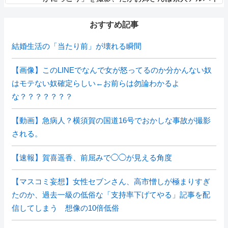
トで親バレした結果……
おすすめ記事
結婚生活の「当たり前」が壊れる瞬間
【画像】このLINEでなんで女が怒ってるのか分かんない奴
はモテない奴確定らしい←お前らは勿論わかるよ
な？？？？？？？
【動画】急病人？横須賀の国道16号でおかしな事故が撮影
される。
【速報】賀喜遥香、前屈みで◯◯が見える角度
【マスコミ妄想】女性セブンさん、高市憎しが極まりすぎ
たのか、過去一級の低俗な「支持率下げてやる」記事を配
信してしまう 想像の10倍低俗