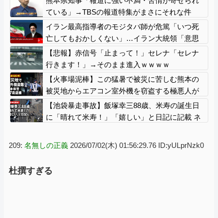
熊本県知事「報道に強い不満・苦情が寄せられ
ている」→TBSの報道特集がまさにそれな件
イラン最高指導者のモジタバ師が危篤「いつ死
亡してもおかしくない」…イラン大統領「意思
疎通はかなり難しい」！
【悲報】赤信号「止まって！」セレナ「セレナ
行きます！」→そのまま進入ｗｗｗｗ
【火事場泥棒】この猛暑で被災に苦しむ熊本の
被災地からエアコン室外機を窃盗する極悪人が
現れる 熊本県警が無職47歳を逮捕
【池袋暴走事故】飯塚幸三88歳、米寿の誕生日
に「晴れて米寿！」「嬉しい」と日記に記載 ネ
ットで全然反省していないと言われる始末
209:
名無しの正義
2026/07/02(木) 01:56:29.76 ID:yULprNzk0
杜撰すぎる