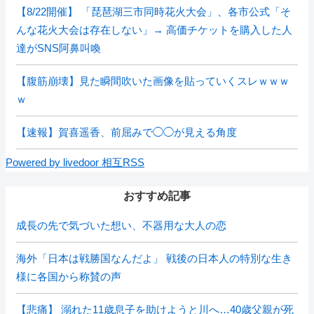
【8/22開催】 「琵琶湖三市同時花火大会」、各市公式「そ
んな花火大会は存在しない」→ 高価チケットを購入した人
達がSNS阿鼻叫喚
【腹筋崩壊】見た瞬間吹いた画像を貼っていくスレｗｗｗ
ｗ
【速報】賀喜遥香、前屈みで◯◯が見える角度
Powered by livedoor 相互RSS
おすすめ記事
成長の先で気づいた想い、不器用な大人の恋
海外「日本は戦勝国なんだよ」 戦後の日本人の特別な生き
様に各国から称賛の声
【悲痛】 溺れた11歳息子を助けようと川へ…40歳父親が死