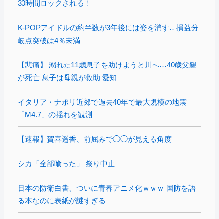
30時間ロックされる！
K-POPアイドルの約半数が3年後には姿を消す…損益分
岐点突破は4％未満
【悲痛】 溺れた11歳息子を助けようと川へ…40歳父親
が死亡 息子は母親が救助 愛知
イタリア・ナポリ近郊で過去40年で最大規模の地震
「M4.7」の揺れを観測
【速報】賀喜遥香、前屈みで◯◯が見える角度
シカ「全部喰った」 祭り中止
日本の防衛白書、ついに青春アニメ化ｗｗｗ 国防を語
る本なのに表紙が謎すぎる