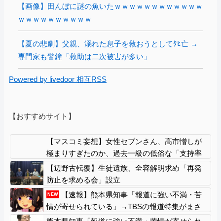
【画像】田んぼに謎の魚いたｗｗｗｗｗｗｗｗｗｗｗｗ
ｗｗｗｗｗｗｗｗｗｗ
【夏の悲劇】父親、溺れた息子を救おうとしてﾀﾋ亡 →
専門家も警鐘「救助は二次被害が多い」
Powered by livedoor 相互RSS
【おすすめサイト】
【マスコミ妄想】女性セブンさん、高市憎しが
極まりすぎたのか、過去一級の低俗な「支持率
下げてやる」記事を配信してしまう 想像の10
【辺野古転覆】生徒遺族、全容解明求め「再発
倍低俗
防止を求める会」設立
【速報】熊本県知事「報道に強い不満・苦
NEW
情が寄せられている」→TBSの報道特集がまさ
にそれな件