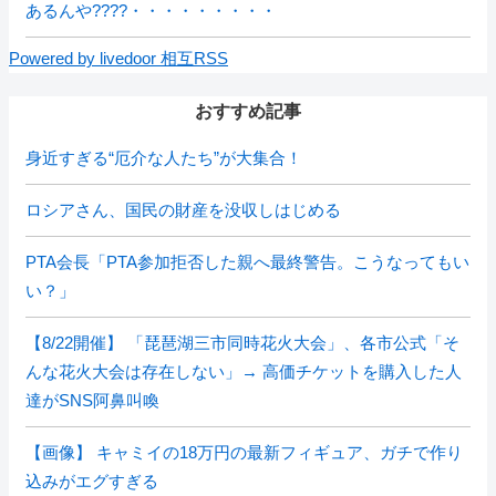
あるんや????・・・・・・・・・
Powered by livedoor 相互RSS
おすすめ記事
身近すぎる“厄介な人たち”が大集合！
ロシアさん、国民の財産を没収しはじめる
PTA会長「PTA参加拒否した親へ最終警告。こうなってもい
い？」
【8/22開催】 「琵琶湖三市同時花火大会」、各市公式「そ
んな花火大会は存在しない」→ 高価チケットを購入した人
達がSNS阿鼻叫喚
【画像】 キャミイの18万円の最新フィギュア、ガチで作り
込みがエグすぎる