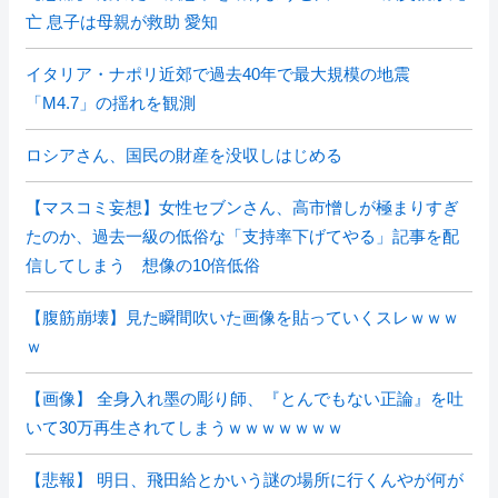
亡 息子は母親が救助 愛知
イタリア・ナポリ近郊で過去40年で最大規模の地震
「M4.7」の揺れを観測
ロシアさん、国民の財産を没収しはじめる
【マスコミ妄想】女性セブンさん、高市憎しが極まりすぎ
たのか、過去一級の低俗な「支持率下げてやる」記事を配
信してしまう 想像の10倍低俗
【腹筋崩壊】見た瞬間吹いた画像を貼っていくスレｗｗｗ
ｗ
【画像】 全身入れ墨の彫り師、『とんでもない正論』を吐
いて30万再生されてしまうｗｗｗｗｗｗｗ
【悲報】 明日、飛田給とかいう謎の場所に行くんやが何が