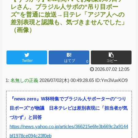
レさん、ブラジル人サポの“吊り目ポー
ズ”を普通に放送→日テレ「アジア人への
差別表現と認識も、気づきませんでした」
（画像）
Twitter
はてブ
コピー
0
2026.07.02 12:05
1:
名無しの正義
2026/07/02(木) 00:49:28.65 ID:Ym3VuxKO9
『news zero』W杯特集でブラジル人サポーターの“つり
目ポーズ”が物議 日本テレビは差別表現に「担当者が気
づかず」と回答
https://news.yahoo.co.jp/articles/366215e6fe3b669c2a9144
bf1978ce094c23f0eb