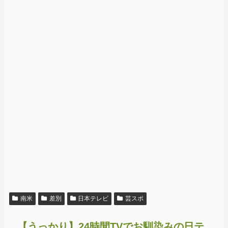
南米
差別
日本テレビ
芸スポ
【うっかり】24時間TVでお馴染みの日テ