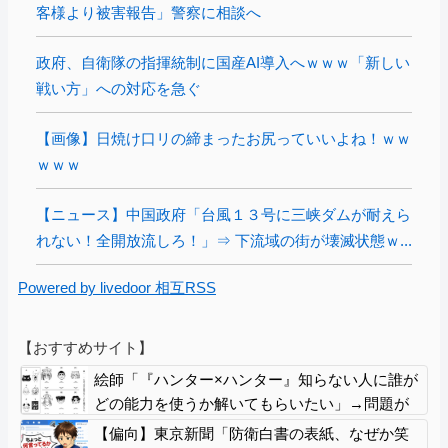
客様より被害報告」警察に相談へ
政府、自衛隊の指揮統制に国産AI導入へｗｗｗ「新しい
戦い方」への対応を急ぐ
【画像】日焼け口リの締まったお尻っていいよね！ｗｗ
ｗｗｗ
【ニュース】中国政府「台風１３号に三峡ダムが耐えら
れない！全開放流しろ！」⇒ 下流域の街が壊滅状態ｗ...
Powered by livedoor 相互RSS
【おすすめサイト】
絵師「『ハンター×ハンター』知らない人に誰が
どの能力を使うか解いてもらいたい」→問題が
絶妙すぎてファンのニヤニヤが止まらなくなる
【偏向】東京新聞「防衛白書の表紙、なぜか笑