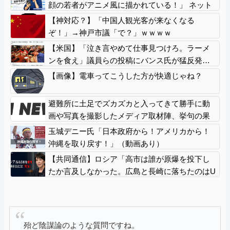
ｗｗｗｗｗ
顔の若者がアニメ風に描かれている！」 ネット
「血生臭い表紙の方が良かったとでも言うの
【神対応？】「中国人観光客が来なくなる
か？」
ぞ！」→神戸市議「で？」ｗｗｗｗ
【米国】「泣き言やめて仕事見つけろ。ラーメ
ンを食え」議員らの投稿にバンス氏が猛反発…
ブリトーの価格めぐる議論、共和党の内戦に発
【画像】電車ってこうした方が快適じゃね？
展
避難所に土足でズカズカと入ってきて勝手に動
画や写真を撮影したメディア取材陣、挙句の果
てに要求してきたのは……
玉城デニー氏「日本政府から！アメリカから！
沖縄を取り戻す！」（動画あり）
【共同通信】ロシア「高市は誰が原爆を投下し
たか言及しなかった。広島と長崎に落ちたのはU
FOだと思っているのか？」
殆ど陰謀論のような質問ですね。