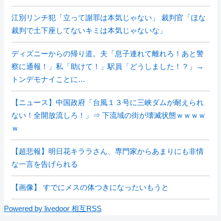
江別リンチ犯「立って謝罪は本気じゃない」 裁判官「ほな
裁判で土下座してないキミは本気じゃないな」
ディズニーからの帰り道。夫「息子連れて離れろ！あと警
察に通報！」私「助けて！」駅員「どうしました！？」→
トンデモナイことに…
【ニュース】中国政府「台風１３号に三峡ダムが耐えられ
ない！全開放流しろ！」⇒ 下流域の街が壊滅状態ｗｗｗｗ
ｗ
【超悲報】明日花キララさん、専門家からあまりにも非情
な一言を告げられる
【画像】 すでにメスの体つきになったいもうと
Powered by livedoor 相互RSS