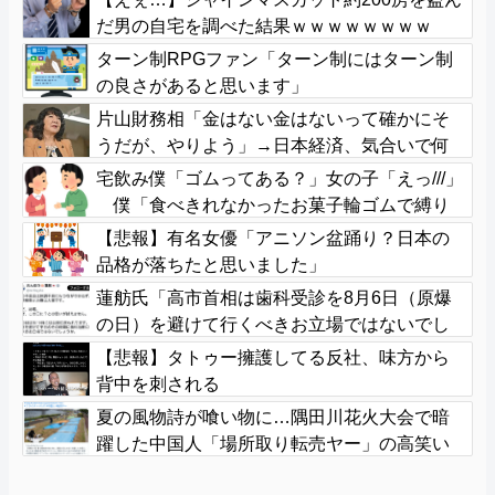
だ男の自宅を調べた結果ｗｗｗｗｗｗｗｗ
ターン制RPGファン「ターン制にはターン制
の良さがあると思います」
片山財務相「金はない金はないって確かにそ
うだが、やりよう」→日本経済、気合いで何
とかする模様
宅飲み僕「ゴムってある？」女の子「えっ///」
僕「食べきれなかったお菓子輪ゴムで縛り
たくて」女の子「⋯あ、そ、そっか///」
【悲報】有名女優「アニソン盆踊り？日本の
品格が落ちたと思いました」
蓮舫氏「高市首相は歯科受診を8月6日（原爆
の日）を避けて行くべきお立場ではないでし
ょうか」
【悲報】タトゥー擁護してる反社、味方から
背中を刺される
夏の風物詩が喰い物に…隅田川花火大会で暗
躍した中国人「場所取り転売ヤー」の高笑い