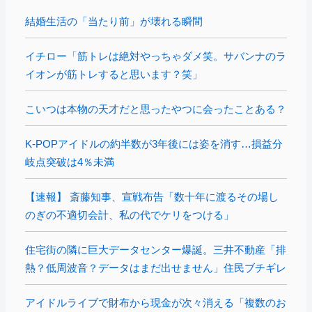
結婚生活の「当たり前」が壊れる瞬間
イチロー「筋トレは絶対やっちゃダメ笑。サバンナのラ
イオンが筋トレすると思います？笑」
こいつは本物の天才だと思ったやつに会ったことある？
K-POPアイドルの約半数が3年後には姿を消す…損益分
岐点突破は4％未満
【速報】 斎藤知事、宣戦布告「数十年に渡るその場し
のぎの不適切会計、私の代でケリをつける」
住宅街の隣に巨大データセンター爆誕。三井不動産「排
熱？低周波音？データはまだ出せません」住民ブチギレ
アイドルライブで財布から現金が次々消える「複数のお