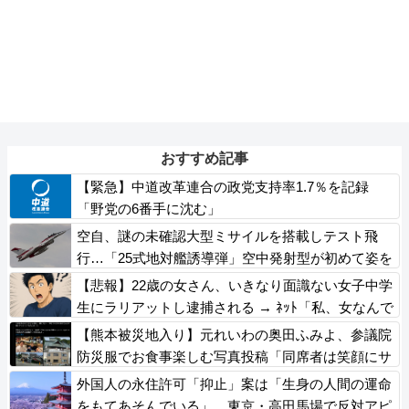
おすすめ記事
【緊急】中道改革連合の政党支持率1.7％を記録
「野党の6番手に沈む」
空自、謎の未確認大型ミサイルを搭載しテスト飛
行…「25式地対艦誘導弾」空中発射型が初めて姿を
見せた！
【悲報】22歳の女さん、いきなり面識ない女子中学
生にラリアットし逮捕される → ﾈｯﾄ「私、女なんで
すけど？！」
【熊本被災地入り】元れいわの奥田ふみよ、参議院
防災服でお食事楽しむ写真投稿「同席者は笑顔にサ
ムズアップ」
外国人の永住許可「抑止」案は「生身の人間の運命
をもてあそんでいる」 東京・高田馬場で反対アピ