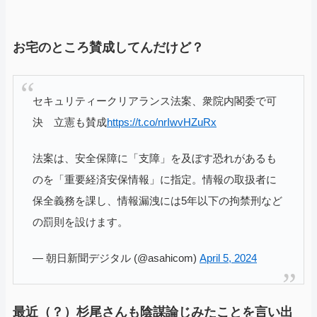
お宅のところ賛成してんだけど？
セキュリティークリアランス法案、衆院内閣委で可
決 立憲も賛成
https://t.co/nrIwvHZuRx
法案は、安全保障に「支障」を及ぼす恐れがあるも
のを「重要経済安保情報」に指定。情報の取扱者に
保全義務を課し、情報漏洩には5年以下の拘禁刑など
の罰則を設けます。
— 朝日新聞デジタル (@asahicom)
April 5, 2024
最近（？）杉尾さんも陰謀論じみたことを言い出