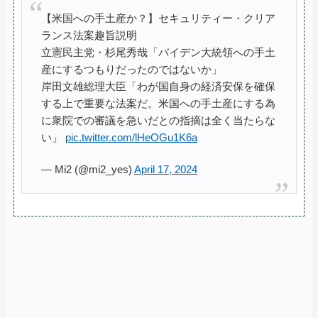
【米国への手土産か？】セキュリティー・クリア
ランス法案趣旨説明
立憲民主党・杉尾秀哉「バイデン大統領への手土
産にするつもりだったのではないか」
岸田文雄総理大臣「わが国自身の経済安保を確保
する上で重要な法案だ。米国への手土産にする為
に衆院での審議を急いだとの指摘は全く当たらな
い」
pic.twitter.com/lHeOGu1K6a
— Mi2 (@mi2_yes)
April 17, 2024