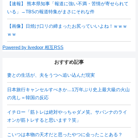
【速報】 熊本県知事「報道に強い不満・苦情が寄せられて
いる」→TBSの報道特集がまさにそれな件
【画像】日焼け口リの締まったお尻っていいよね！ｗｗｗ
ｗｗ
Powered by livedoor 相互RSS
おすすめ記事
妻との生活が、夫をうつへ追い込んだ現実
日本旅行キャンセルすべきか…1万年ぶり史上最大級の火山
の兆し＝韓国の反応
イチロー「筋トレは絶対やっちゃダメ笑。サバンナのライ
オンが筋トレすると思います？笑」
こいつは本物の天才だと思ったやつに会ったことある？