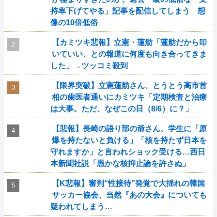
持率下げてやる」記事を配信してしまう 想
像の10倍低俗
【カミツキ悲報】立憲・蓮舫「蓮舫だから叩
いていい、との報道に何度も向き合ってきま
した」→ツッコミ殺到
【限界突破】立憲蓮舫さん、とうとう高市首
相の歯医者通いにカミツキ「定期検査と治療
は大事。ただ、なぜこの日（8/6）に？」
【悲報】長崎の語り部の爺さん、学生に「原
爆を持たないと負ける」「核を持たず日本を
守れますか」と言われショック受ける…西日
本新聞社説「愚かな核抑止論を許さぬ」
【K悲報】審判“性接待”発覚で大揺れの韓国
サッカー協会、当然『あの大会』についても
疑われてしまう…