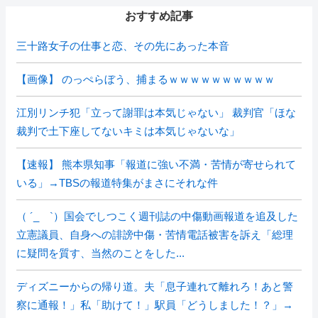
おすすめ記事
三十路女子の仕事と恋、その先にあった本音
【画像】 のっぺらぼう、捕まるｗｗｗｗｗｗｗｗｗｗ
江別リンチ犯「立って謝罪は本気じゃない」 裁判官「ほな
裁判で土下座してないキミは本気じゃないな」
【速報】 熊本県知事「報道に強い不満・苦情が寄せられて
いる」→TBSの報道特集がまさにそれな件
（ ´_ゝ`）国会でしつこく週刊誌の中傷動画報道を追及した
立憲議員、自身への誹謗中傷・苦情電話被害を訴え「総理
に疑問を質す、当然のことをした...
ディズニーからの帰り道。夫「息子連れて離れろ！あと警
察に通報！」私「助けて！」駅員「どうしました！？」→