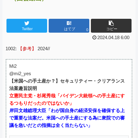
Twitter
はてブ
コピー
0
2024.04.18 6:00
1002:
【参考】
2024//
Mi2
@mi2_yes
【米国への手土産か？】セキュリティー・クリアランス
法案趣旨説明
立憲民主党・杉尾秀哉「バイデン大統領への手土産にす
るつもりだったのではないか」
岸田文雄総理大臣「わが国自身の経済安保を確保する上
で重要な法案だ。米国への手土産にする為に衆院での審
議を急いだとの指摘は全く当たらない」