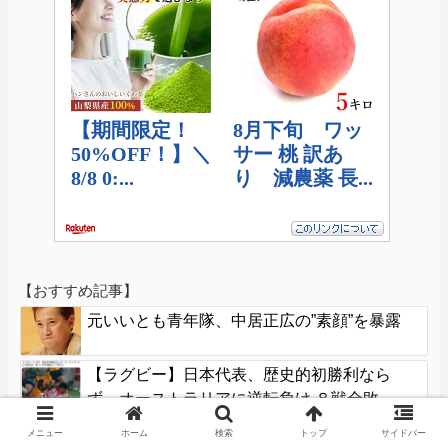
【おすすめ記事】
元いいとも青年隊、中居正広の”素顔”を暴露
【ラグビー】日本代表、歴史的初勝利なら
ず…オーストラリアに逆転負け ８戦全敗
【悲報】タトゥー擁護してる反社、味方から
メニュー
ホーム
検索
トップ
サイドバー