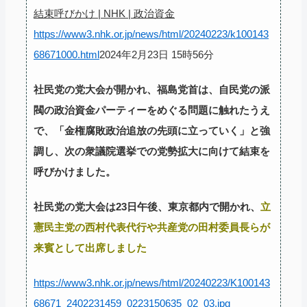
結束呼びかけ | NHK | 政治資金
https://www3.nhk.or.jp/news/html/20240223/k100143
68671000.html
2024年2月23日 15時56分
社民党の党大会が開かれ、福島党首は、自民党の派
閥の政治資金パーティーをめぐる問題に触れたうえ
で、「金権腐敗政治追放の先頭に立っていく」と強
調し、次の衆議院選挙での党勢拡大に向けて結束を
呼びかけました。
社民党の党大会は23日午後、東京都内で開かれ、
立
憲民主党の西村代表代行や共産党の田村委員長らが
来賓として出席しました
https://www3.nhk.or.jp/news/html/20240223/K100143
68671_2402231459_0223150635_02_03.jpg