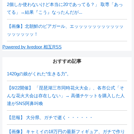
2個しか使わないけど本当に20であってる？」 取専「あっ
てる」→結果『こう』なったんだが...
【画像】北朝鮮のビアガール、エッッッッッッッッッッッ
ッッッッッッ！
Powered by livedoor 相互RSS
おすすめ記事
1420gの娘がくれた“生きる力”。
【8/22開催】 「琵琶湖三市同時花火大会」、各市公式「そ
んな花火大会は存在しない」→ 高価チケットを購入した人
達がSNS阿鼻叫喚
【悲報】 大分県、ガチで逝く・・・・・・
【画像】 キャミイの18万円の最新フィギュア、ガチで作り