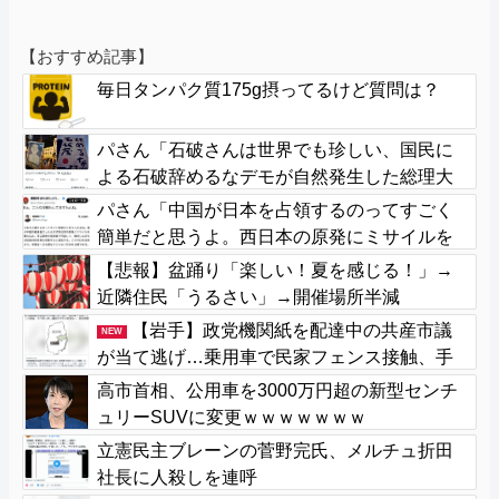
【おすすめ記事】
毎日タンパク質175g摂ってるけど質問は？
パさん「石破さんは世界でも珍しい、国民に
よる石破辞めるなデモが自然発生した総理大
臣です」
パさん「中国が日本を占領するのってすごく
簡単だと思うよ。西日本の原発にミサイルを
撃ち込めばいい」
【悲報】盆踊り「楽しい！夏を感じる！」→
近隣住民「うるさい」→開催場所半減
【岩手】政党機関紙を配達中の共産市議
NEW
が当て逃げ…乗用車で民家フェンス接触、手
で押し戻し通報せず次の配達先へ 宮古
高市首相、公用車を3000万円超の新型センチ
ュリーSUVに変更ｗｗｗｗｗｗｗ
立憲民主ブレーンの菅野完氏、メルチュ折田
社長に人殺しを連呼