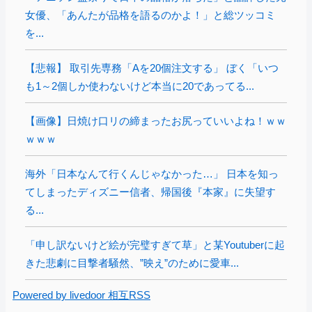
女優、「あんたが品格を語るのかよ！」と総ツッコミ
を...
【悲報】 取引先専務「Aを20個注文する」 ぼく「いつ
も1～2個しか使わないけど本当に20であってる...
【画像】日焼け口リの締まったお尻っていいよね！ｗｗ
ｗｗｗ
海外「日本なんて行くんじゃなかった…」 日本を知っ
てしまったディズニー信者、帰国後『本家』に失望す
る...
「申し訳ないけど絵が完璧すぎて草」と某Youtuberに起
きた悲劇に目撃者騒然、”映え”のために愛車...
Powered by livedoor 相互RSS