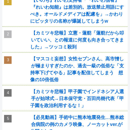
【いのち】れいわ支持者「『れいわ信者』
『れいわ知能』は差別的。放送禁止用語にす
べき。オールドメディアは配慮を」→かわり
にピッタリの名称が爆誕してしまうw
【カミツキ悲報】立憲・蓮舫「蓮舫だから叩
いていい、との報道に何度も向き合ってきま
した」→ツッコミ殺到
【マスコミ妄想】女性セブンさん、高市憎し
が極まりすぎたのか、過去一級の低俗な「支
持率下げてやる」記事を配信してしまう 想
像の10倍低俗
【カミツキ悲報】甲子園でインドネシア人選
手が始球式→日本保守党・百田尚樹代表「甲
子園を政治利用するな！」
【必見動画】手術中に熊本地震発生…熊本総
合病院の例のカメラ映像、ノーカットver.が