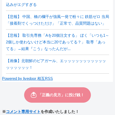
込みがエグすぎる
【悲報】 中国、橋の欄干が強風一発で粉々に 鉄筋ゼロ 当局
「接着剤でくっつけただけ」「正常で、品質問題はない」
【悲報】 取引先専務「Aを20個注文する」 ぼく「いつも1～
2個しか使わないけど本当に20であってる？」 取専「あっ
てる」→結果『こう』なったんだが...
【画像】北朝鮮のビアガール、エッッッッッッッッッッッ
ッッッッッッ！
Powered by livedoor 相互RSS
※
コメント専用サイト
を作成いたしました！