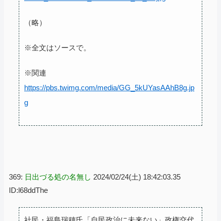
（略）
※全文はソースで。
※関連
https://pbs.twimg.com/media/GG_5kUYasAAhB8g.jp
g
369:
日出づる処の名無し
2024/02/24(土) 18:42:03.35
ID:l68ddThe
社民・福島瑞穂氏「自民政治に未来ない」政権交代