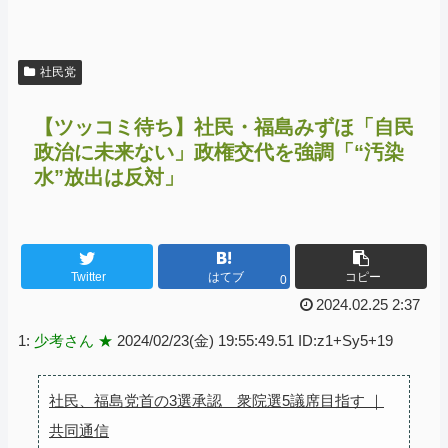
社民党
【ツッコミ待ち】社民・福島みずほ「自民
政治に未来ない」政権交代を強調「“汚染
水”放出は反対」
Twitter
はてブ
コピー
0
2024.02.25 2:37
1:
少考さん ★
2024/02/23(金) 19:55:49.51 ID:z1+Sy5+19
社民、福島党首の3選承認 衆院選5議席目指す ｜
共同通信