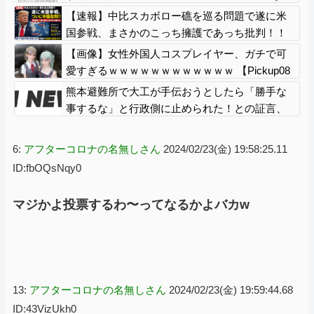
起きた？
【速報】中比スカボロー礁を巡る問題で遂に米
国参戦、まさかのこっち擁護であっち批判！！
【画像】女性外国人コスプレイヤー、ガチで可
愛すぎるｗｗｗｗｗｗｗｗｗｗｗｗ 【Pickup08
082945】
熊本避難所で大工が手伝おうとしたら「勝手な
事するな」と行政側に止められた！との証言、
内容があまりに胡散臭すぎた結果……
6:
アフターコロナの名無しさん
2024/02/23(金) 19:58:25.11
ID:fbOQsNqy0
マジかよ投票するわ〜ってなるかよバカw
13:
アフターコロナの名無しさん
2024/02/23(金) 19:59:44.68
ID:43VizUkh0