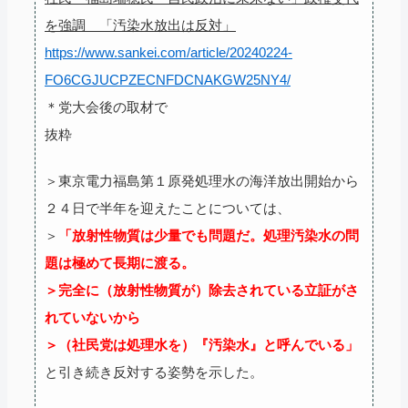
を強調 「汚染水放出は反対」
https://www.sankei.com/article/20240224-
FO6CGJUCPZECNFDCNAKGW25NY4/
＊党大会後の取材で
抜粋
＞東京電力福島第１原発処理水の海洋放出開始から
２４日で半年を迎えたことについては、
＞
「放射性物質は少量でも問題だ。処理汚染水の問
題は極めて長期に渡る。
＞完全に（放射性物質が）除去されている立証がさ
れていないから
＞（社民党は処理水を）『汚染水』と呼んでいる」
と引き続き反対する姿勢を示した。