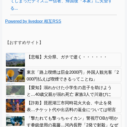
てしまったディズニー信者、帰国後『本家』に失望す
る...
Powered by livedoor 相互RSS
【おすすめサイト】
【悲報】大分県、ガチで逝く・・・・・・
東京「路上喫煙は罰金2000円」外国人観光客「2
000円払えば喫煙できるってことね」
【愛知】溺れかけた小学生の息子を助けよう
と…40歳父親が溺れ死亡 家族3人で川遊びに
息子は妻に助けられる
【詐欺】琵琶湖三市同時花火大会、中止を発
表…チケット代や出店料の返金については明言
せず
「撃たれても撃っちゃイカン」警視庁OBが明か
す拳銃使用の葛藤…河内長野「2発で射殺」なぜ