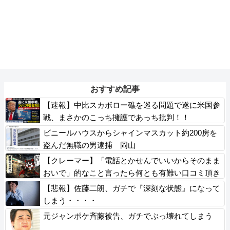
おすすめ記事
【速報】中比スカボロー礁を巡る問題で遂に米国参
戦、まさかのこっち擁護であっち批判！！
ビニールハウスからシャインマスカット約200房を
盗んだ無職の男逮捕 岡山
【クレーマー】「電話とかせんでいいからそのまま
おいで」的なこと言ったら何とも有難い口コミ頂き
ました
【悲報】佐藤二朗、ガチで『深刻な状態』になって
しまう・・・・
元ジャンポケ斉藤被告、ガチでぶっ壊れてしまう