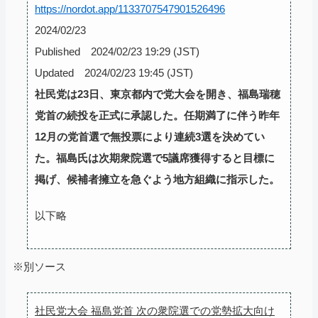
https://nordot.app/1133707547901526496
2024/02/23
Published 2024/02/23 19:29 (JST)
Updated 2024/02/23 19:45 (JST)
社民党は23日、東京都内で党大会を開き、福島瑞穂
党首の続投を正式に承認した。任期満了に伴う昨年
12月の党首選で無投票により連続3選を決めてい
た。福島氏は次期衆院選で5議席獲得すると目標に
掲げ、候補者擁立を急ぐよう地方組織に指示した。
以下略
※別ソース
社民党大会 福島党首 次の衆院選での党勢拡大向け