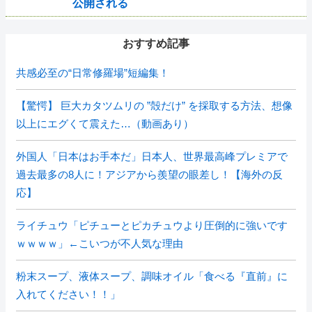
公開される
おすすめ記事
共感必至の“日常修羅場”短編集！
【驚愕】 巨大カタツムリの ”殻だけ” を採取する方法、想像
以上にエグくて震えた…（動画あり）
外国人「日本はお手本だ」日本人、世界最高峰プレミアで
過去最多の8人に！アジアから羨望の眼差し！【海外の反
応】
ライチュウ「ピチューとピカチュウより圧倒的に強いです
ｗｗｗｗ」←こいつが不人気な理由
粉末スープ、液体スープ、調味オイル「食べる『直前』に
入れてください！！」