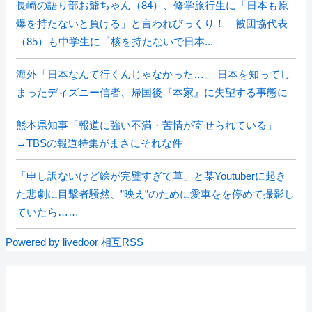
長崎の語り部お爺ちゃん（84）、修学旅行生に「日本も原
爆を持たないと負ける」と言われびっくり！ 被団協代表
（85）も中学生に「核を持たないで日本...
海外「日本なんて行くんじゃなかった…」 日本を知ってし
まったディズニー信者、帰国後『本家』に失望する事態に
熊本県知事「報道に強い不満・苦情が寄せられている」
→TBSの報道特集がまさにそれな件
「申し訳ないけど絵が完璧すぎて草」と某Youtuberに起き
た悲劇に目撃者騒然、”映え”のために愛車をを停めて撮影し
ていたら……
Powered by livedoor 相互RSS