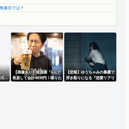
..
3.1節がある月なのに…3月のカレンダーに日本の富士山・...
無責任では？
韓国代表、コートジボワールに0対4で完敗＝韓国の反応
Powered by livedoor 相互RSS
園でイ
【画像あり】居酒屋「6人で
【悲報】ゆうちゃみの暴露で
球式→
長居して会計4939円！喋りた
浮き彫りになる『恋愛リアリ
代表
いだけなら公園に行ってくれ
ティー番組』の裏側がヤバ
する
（怒」
イ・・・・・