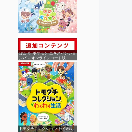
ぽこ あ ポケモン エキスパンショ
ンパス|オンラインコード版
トモダチコレクション わくわく