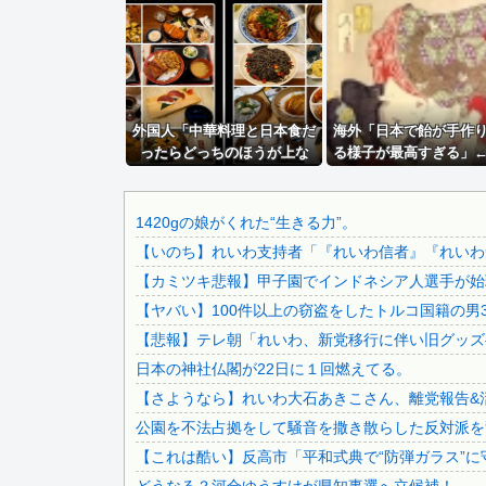
イオン爆発事故の遺族、社長発言にブチギレ「本当のことを話.
秋田県職員さん、会見をバスローブ＆喫煙スタイルで対応して.
滝沢秀明社長、熊本入り示唆「男手が必要。時間を見つけて行.
【画像】この人って無事だったんかいwwwwwwww
外国人「中華料理と日本食だ
【画像】 今のクソガキ共、これを見たこと無くて渡されたら.
海外「日本で飴が手作
ったらどっちのほうが上な
る様子が最高すぎる」
【悲報】「果糖」が「がん転移」を促すと判明
の？」
れは危ない！」 海外
ドン・キホーテ露店「うなぎのかば焼き」で食中毒 男女14.
【朗報】プチプチで有名な川上産業、社名を「プチプチ株式会.
1420gの娘がくれた“生きる力”。
【いのち】れいわ支持者「『れいわ信者』『れいわ知
【悲報】 週刊少年ジャンプさん、最大発行部数653万部か...
【カミツキ悲報】甲子園でインドネシア人選手が始球
みいちゃん、セコカンになる
【ヤバい】100件以上の窃盗をしたトルコ国籍の男3
【悲報】熊本市、ガチでやらかしてしまう・・・・
【悲報】テレ朝「れいわ、新党移行に伴い旧グッズ
ジャンポケ斎藤と代理人のやりとり、「地獄すぎて完全にコン.
日本の神社仏閣が22日に１回燃えてる。
【画像】 日本共産党の街宣車、ほんと碌でもないな
【さようなら】れいわ大石あきこさん、離党報告&
積水ハウス「地面師に55億円騙し取られた…」ワイ「はえー.
公園を不法占拠をして騒音を撒き散らした反対派を
【動画】 移民受け入れ派のパヨおば、自分の家に来られたら.
【これは酷い】反高市「平和式典で“防弾ガラス”に
彼氏が『この車』買おうとして私とケンカになってるんだけど.