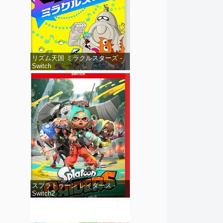
リズム天国 ミラクルスターズ -
Switch
スプラトゥーン レイダース -
Switch2