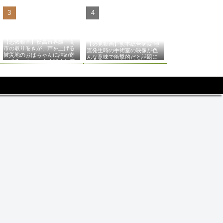
【恐怖動画】反高市界隈「高
【必見動画】熊本総合病院 地
市の取り巻きが、声を上げる
震発生時の手術室の映像が色
被災地のおばちゃんに詰め寄
んな意味で衝撃的だと話題に
ってるぅ！」→よく聞くと何
やらヤバいことを言っている
と話題に…