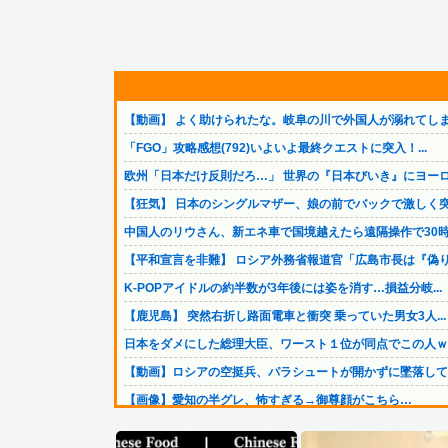
【動画】 よく助けられたな。岐阜の川で外国人が溺れてしま.
「FGO」攻略感想(792)いよいよ最終クエストに突入！...
欧州「日本だけ反則だろ…」 世界の『日本びいき』にヨーロ.
【狂気】 日本のシングルマザー、娘の前でバックで激しく突.
中国人のリウさん、新エネ車で国境越えたら遠隔操作で30時.
【平和宣言を非難】 ロシア外務省報道官「広島市長は『偽り.
K-POPアイドルの約半数が3年後には姿を消す…損益分岐...
【鹿児島】 突然右折し路面電車と衝突 乗っていた男女3人...
日本をダメにした総理大臣、ワースト１位が同点でこの人ｗｗ.
【動画】ロシアの空挺兵、パラシュートが開かずに墜落してし.
【画像】愛知の半グレ、怖すぎる→御尊顔がこちら…
【動画】逃げる判断はやっ！埼玉でスマホ運転のプリウスに当.