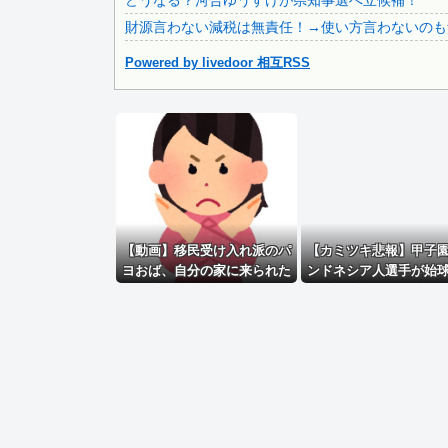
どうなる？河合ゆうすけが県知事選へ立候補！
【画像】 まま「なんかプール入ってたら学生にめっちゃ見ら.
財源言わない減税は無責任！→使い方言わないのも
Powered by livedoor 相互RSS
Powered by livedoor 相互RSS
【動画】移民受け入れ派のパ
【カミツキ悲報】甲子
ヨおば、自分の家に来られた
ンドネシア人選手が始
ら全力で拒否るｗｗｗｗｗｗ
日本保守党・百田尚樹
ｗｗｗｗｗｗ
「甲子園を政治利用
な！」