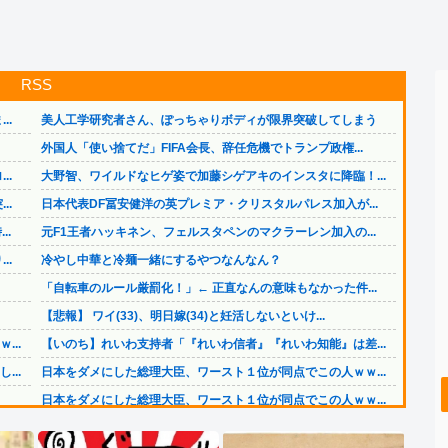
RSS
..
美人工学研究者さん、ぽっちゃりボディが限界突破してしまう
外国人「使い捨てだ」FIFA会長、辞任危機でトランプ政権...
..
大野智、ワイルドなヒゲ姿で加藤シゲアキのインスタに降臨！...
..
日本代表DF冨安健洋の英プレミア・クリスタルパレス加入が...
..
元F1王者ハッキネン、フェルスタペンのマクラーレン加入の...
..
冷やし中華と冷麺一緒にするやつなんなん？
「自転車のルール厳罰化！」← 正直なんの意味もなかった件...
【悲報】 ワイ(33)、明日嫁(34)と妊活しないといけ...
..
【いのち】れいわ支持者「『れいわ信者』『れいわ知能』は差...
..
日本をダメにした総理大臣、ワースト１位が同点でこの人ｗｗ...
日本をダメにした総理大臣、ワースト１位が同点でこの人ｗｗ...
..
【画像】 今のクソガキ共、これを見たこと無くて渡されたら...