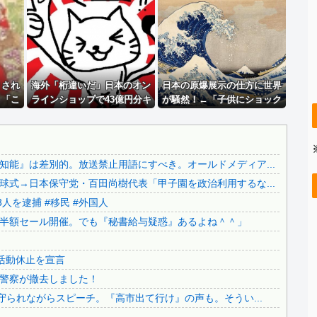
..
ジャンポケ斎藤と代理人のやりとり、「地獄すぎて完全にコン...
..
【画像】 日本共産党の街宣車、ほんと碌でもないな
..
積水ハウス「地面師に55億円騙し取られた…」ワイ「はえー...
【画像】 今のクソガキ共、これを見たこと無くて渡されたら...
..
りされ
彼氏が『この車』買おうとして私とケンカになってるんだけど...
海外「桁違いだ」日本のオン
日本の原爆展示の仕方に世界
←「こ
ラインショップで43億円分キ
が騒然！←「子供にショック
【悲報】 ケンコバがコロナの特殊すぎる後遺症に苦しんでい...
の反応
ャンセルした女に海外びっく
が大きいだろ」（海外の反
..
【カミツキ悲報】甲子園でインドネシア人選手が始球式→日本...
り仰天！（海外の反応）
応）
..
【ヤバい】100件以上の窃盗をしたトルコ国籍の男3人を逮...
能』は差別的。放送禁止用語にすべき。オールドメディア...
【悲報】テレ朝「れいわ、新党移行に伴い旧グッズ半額セール...
式→日本保守党・百田尚樹代表「甲子園を政治利用するな...
日本の神社仏閣が22日に１回燃えてる。
人を逮捕 #移民 #外国人
【さようなら】れいわ大石あきこさん、離党報告&活動休止を...
半額セール開催。でも『秘書給与疑惑』あるよね＾＾」
..
公園を不法占拠をして騒音を撒き散らした反対派を警察が撤去...
どうなる？河合ゆうすけが県知事選へ立候補！
活動休止を宣言
..
財源言わない減税は無責任！→使い方言わないのも無責任では...
警察が撤去しました！
..
日本旅行キャンセルすべきか…1万年ぶり史上最大級の火山の...
守られながらスピーチ。『高市出て行け』の声も。そうい...
..
無気力な韓国代表、オーストリアにも0-1で敗北…3月のA...