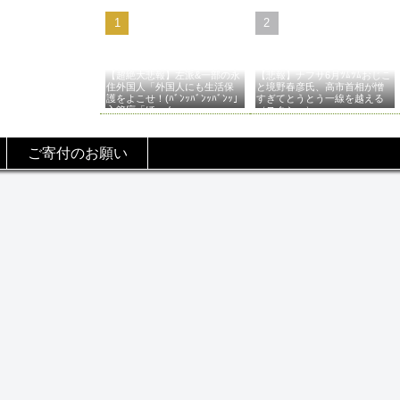
【超絶大悲報】左派&一部の永
【悲報】ナフサ6月ﾂﾑﾂﾑおじこ
住外国人「外国人にも生活保
と境野春彦氏、高市首相が憎
護をよこせ！(ﾊﾞﾝｯﾊﾞﾝｯﾊﾞﾝｯ」
すぎてとうとう一線を越える
入管庁「ほーん…」→
（スクショ）
ご寄付のお願い