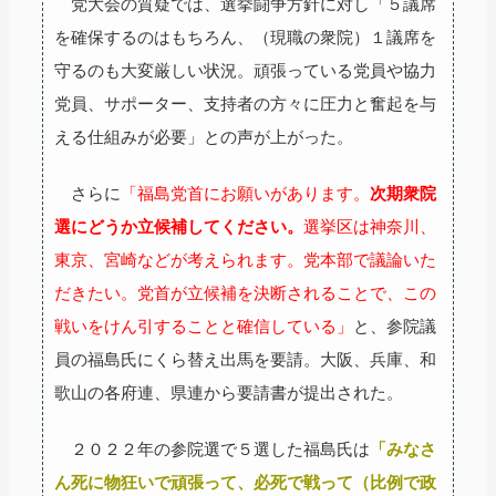
党大会の質疑では、選挙闘争方針に対し「５議席
を確保するのはもちろん、（現職の衆院）１議席を
守るのも大変厳しい状況。頑張っている党員や協力
党員、サポーター、支持者の方々に圧力と奮起を与
える仕組みが必要」との声が上がった。
さらに
「福島党首にお願いがあります。
次期衆院
選にどうか立候補してください。
選挙区は神奈川、
東京、宮崎などが考えられます。党本部で議論いた
だきたい。党首が立候補を決断されることで、この
戦いをけん引することと確信している」
と、参院議
員の福島氏にくら替え出馬を要請。大阪、兵庫、和
歌山の各府連、県連から要請書が提出された。
２０２２年の参院選で５選した福島氏は
「みなさ
ん死に物狂いで頑張って、必死で戦って（比例で政