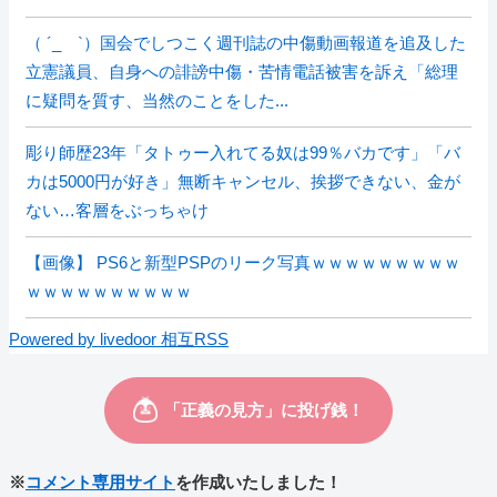
（ ´_ゝ`）国会でしつこく週刊誌の中傷動画報道を追及した
立憲議員、自身への誹謗中傷・苦情電話被害を訴え「総理
に疑問を質す、当然のことをした...
彫り師歴23年「タトゥー入れてる奴は99％バカです」「バ
カは5000円が好き」無断キャンセル、挨拶できない、金が
ない…客層をぶっちゃけ
【画像】 PS6と新型PSPのリーク写真ｗｗｗｗｗｗｗｗｗ
ｗｗｗｗｗｗｗｗｗｗ
Powered by livedoor 相互RSS
※
コメント専用サイト
を作成いたしました！