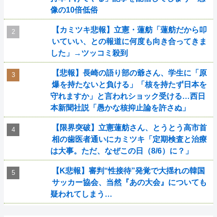
像の10倍低俗
【カミツキ悲報】立憲・蓮舫「蓮舫だから叩
いていい、との報道に何度も向き合ってきま
した」→ツッコミ殺到
【悲報】長崎の語り部の爺さん、学生に「原
爆を持たないと負ける」「核を持たず日本を
守れますか」と言われショック受ける…西日
本新聞社説「愚かな核抑止論を許さぬ」
【限界突破】立憲蓮舫さん、とうとう高市首
相の歯医者通いにカミツキ「定期検査と治療
は大事。ただ、なぜこの日（8/6）に？」
【K悲報】審判“性接待”発覚で大揺れの韓国
サッカー協会、当然『あの大会』についても
疑われてしまう…