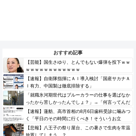
おすすめ記事
【芸能】国生さゆり、とんでもない爆弾を投下ｗｗ
ｗｗｗｗｗｗｗｗｗｗｗｗ
【速報】自衛隊指揮にＡＩ導入検討「国産サカナＡ
Ｉ有力、中国製は徹底排除する」
「就職氷河期世代はブルーカラーの仕事を選ばなか
ったから苦しかったんでしょ？」→「何言ってんだ
コイツ」の声、殺到
【速報】蓮舫、高市首相の8月6日歯科受診に噛みつ
く「平日のその時間に行くべき！そういうお立
場！」
【悲報】八王子の祭り屋台、この暑さで生肉を常温
放置してしまう…？