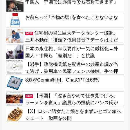
中国人「中国では赤信号でも右折できます」
お前らって｢本物の塩｣を食べたことないよな
住宅街の隣に巨大データセンター爆誕。
NEW
三井不動産「排熱？低周波音？データはまだ
出せません」住民ブチギレ
日本の永住権、年収要件が一気に厳格化→外
国人・市民ら「差別だ！」と抗議
【岩手】政党機関紙を配達中の共産市議が当
て逃げ…乗用車で民家フェンス接触、手で押
し戻し通報せず次の配達先へ 宮古
8割がGemini利用、ChatGPTは68%
【米国】「泣き言やめて仕事見つけろ。
NEW
ラーメンを食え」議員らの投稿にバンス氏が
猛反発…ブリトーの価格めぐる議論、共和党
【X】ロシア語女たこ焼きをまずいとゴミ箱へ
の内戦に発展
シュート 動画を公開