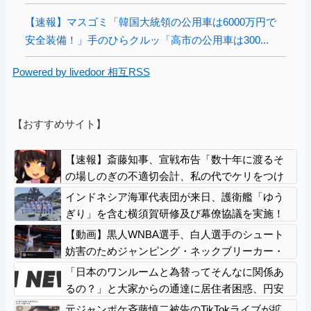
【速報】マスゴミ「韓国大統領の公用車は6000万円で
安全装備！」手のひらクルッ「高市の公用車は300...
Powered by livedoor 相互RSS
【おすすめサイト】
【速報】斎藤知事、宣戦布告「数十年に渡るそ
の場しのぎの不適切会計、私の代でケリをつけ
る」
インドネシア海軍代表団が来日、護衛艦「ゆう
ぎり」を含む横須賀研修及び幕僚協議を実施！
【動画】黒人WNBA選手、白人選手のシュート
妨害のためジャンピング・ネックブリーカー・
ドロップして退場処分→ロッカールームから
「日本のワンルームと為替ってそんなに関係あ
「白人特権」と投稿して人種差別問題にすり替
るの？」と大家からの通達に居住者困惑、円安
える
だから家賃を……
元ジャンポケ斉藤慎二被告のTikTokライブが拡