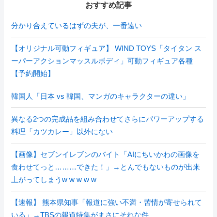
おすすめ記事
分かり合えているはずの夫が、一番遠い
【オリジナル可動フィギュア】 WIND TOYS「タイタン ス
ーパーアクションマッスルボディ」可動フィギュア各種
【予約開始】
韓国人「日本 vs 韓国、マンガのキャラクターの違い」
異なる2つの完成品を組み合わせてさらにパワーアップする
料理「カツカレー」以外にない
【画像】セブンイレブンのバイト「AIにちいかわの画像を
食わせてっと………できた！」→とんでもないものが出来
上がってしまうw w w w w
【速報】 熊本県知事「報道に強い不満・苦情が寄せられて
いる」→TBSの報道特集がまさにそれな件