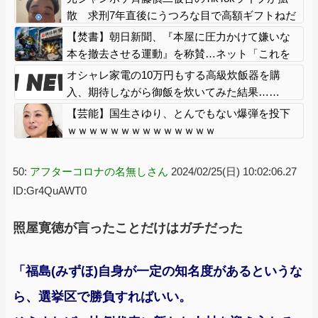
散 求刑7年直後にうつろな目で高額ギフトねだ
り続け「精神的に限界」「末期状態」と話題
【焚書】朝日新聞、『本屋に圧力かけて嫌いな
本を撤去させる運動』を称賛…ネット「これを
肯定的に書くとか頭おかしいのか」
オシャレ家電の10万円もする高級炊飯器を購
入、期待しながら御飯を炊いてみた結果……
【芸能】国生さゆり、とんでもない爆弾を投下
ｗｗｗｗｗｗｗｗｗｗｗｗｗｗ
50:
アフターコロナの名無しさん
2024/02/25(日) 10:02:06.27
ID:Gr4QuAWT0
照屋寛徳が言ったことだけはガチだった
「福島(みずほ)自身が一定の知名度があるというな
ら、選挙区で勝負すればいい。