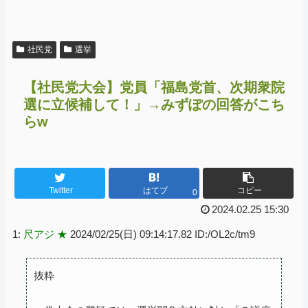
社民党
選挙
【社民党大会】党員「福島党首、次期衆院
選に立候補して！」→みずぽの回答がこち
らw
Twitter
はてブ
コピー
0
2024.02.25 15:30
1:
尺アジ ★
2024/02/25(日) 09:14:17.82 ID:/OL2c/tm9
抜粋