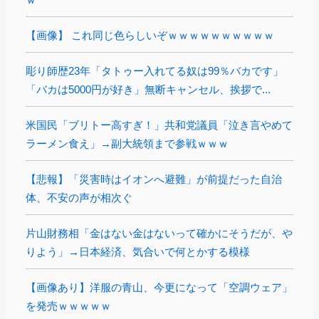
【画像】 これ同じ色らしいぞｗｗｗｗｗｗｗｗｗｗ
彫り師歴23年「タトゥー入れてる奴は99％バカです」
「バカは5000円が好き」無断キャンセル、挨拶で...
米国民「ブリトー高すぎ！」共和党議員「泣き言やめて
ラーメン食え」→副大統領まで参戦ｗｗｗ
【悲報】「災害時はイオンへ避難」が前提だった自治
体、不安の声が相次ぐ
片山財務相「金はない金はないって確かにそうだが、や
りよう」→日本経済、気合いで何とかする模様
【画像あり】洋服の青山、今更になって「空調ウェア」
を発売ｗｗｗｗｗ