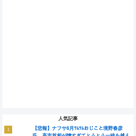
人気記事
【悲報】ナフサ6月ﾂﾑﾂﾑおじこと境野春彦
氏、高市首相が憎すぎてとうとう一線を越え