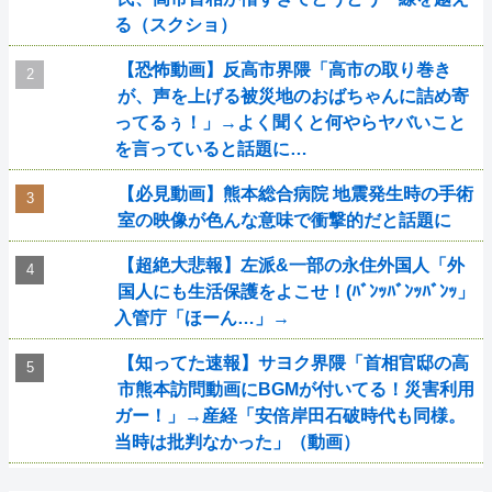
る（スクショ）
【恐怖動画】反高市界隈「高市の取り巻き
が、声を上げる被災地のおばちゃんに詰め寄
ってるぅ！」→よく聞くと何やらヤバいこと
を言っていると話題に…
【必見動画】熊本総合病院 地震発生時の手術
室の映像が色んな意味で衝撃的だと話題に
【超絶大悲報】左派&一部の永住外国人「外
国人にも生活保護をよこせ！(ﾊﾞﾝｯﾊﾞﾝｯﾊﾞﾝｯ」
入管庁「ほーん…」→
【知ってた速報】サヨク界隈「首相官邸の高
市熊本訪問動画にBGMが付いてる！災害利用
ガー！」→産経「安倍岸田石破時代も同様。
当時は批判なかった」（動画）