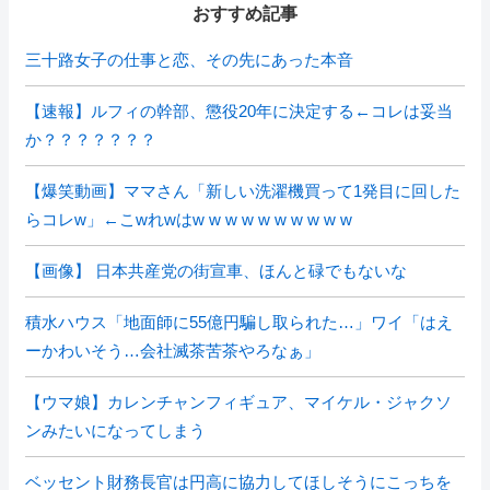
おすすめ記事
三十路女子の仕事と恋、その先にあった本音
【速報】ルフィの幹部、懲役20年に決定する←コレは妥当
か？？？？？？？
【爆笑動画】ママさん「新しい洗濯機買って1発目に回した
らコレw」←こwれwはw w w w w w w w w w
【画像】 日本共産党の街宣車、ほんと碌でもないな
積水ハウス「地面師に55億円騙し取られた…」ワイ「はえ
ーかわいそう…会社滅茶苦茶やろなぁ」
【ウマ娘】カレンチャンフィギュア、マイケル・ジャクソ
ンみたいになってしまう
ベッセント財務長官は円高に協力してほしそうにこっちを