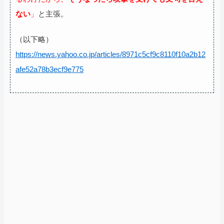
ない
」
と主張。
（以下略）
https://news.yahoo.co.jp/articles/8971c5cf9c8110f10a2b12
afe52a78b3ecf9e775