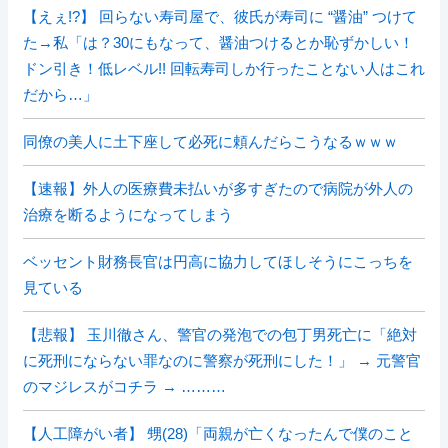
【えぇ!?】 回らない寿司屋で、彼氏が寿司に “醤油” つけて
た→私「は？30にもなって、醤油つけるとか恥ずかしい！
ドン引き！低レベル!! 回転寿司しか行ったことない人はこれ
だから…」
同僚の美人に土下座して必死に頼んだらこうなるｗｗｗ
【速報】外人の医療費未払いが多すぎたので病院が外人の
治療を断るようになってしまう
ベッセント財務長官は円高に協力してほしそうにこっちを
見ている
【悲報】 玉川徹さん、警官の発泡での包丁男死亡に「絶対
に死刑にならない罪なのに警察が死刑にした！」 → 元警官
のマジレスがコチラ → ………
【人工障がい者】 甥(28)「両親が亡くなったんで僕のこと