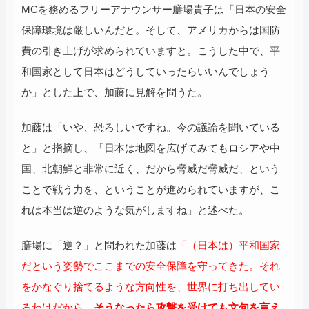
MCを務めるフリーアナウンサー膳場貴子は「日本の安全
保障環境は厳しいんだと。そして、アメリカからは国防
費の引き上げが求められていますと。こうした中で、平
和国家として日本はどうしていったらいいんでしょう
か」とした上で、加藤に見解を問うた。
加藤は「いや、恐ろしいですね。今の議論を聞いている
と」と指摘し、「日本は地図を広げてみてもロシアや中
国、北朝鮮と非常に近く、だから脅威だ脅威だ、という
ことで戦う力を、ということが進められていますが、こ
れは本当は逆のような気がしますね」と述べた。
膳場に「逆？」と問われた加藤は
「（日本は）平和国家
だという姿勢でここまでの安全保障を守ってきた。それ
をかなぐり捨てるような方向性を、世界に打ち出してい
るわけだから、
そうなったら攻撃を受けても文句を言え