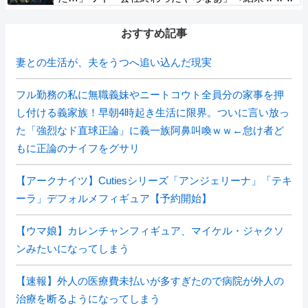
ｗ
おすすめ記事
妻との生活が、夫をうつへ追い込んだ現実
フル勤務の私に無職義妹やニートコウト全員分の家事を押
し付ける義家族！早朝4時起き生活に限界。ついに言い放っ
た「強烈なド直球正論」に義一族阿鼻叫喚ｗｗ←怠け者ど
もに正論のナイフをグサリ
【アークナイツ】Cutiesシリーズ「アンジェリーナ」「テキ
ーラ」デフォルメフィギュア【予約開始】
【ウマ娘】カレンチャンフィギュア、マイケル・ジャクソ
ンみたいになってしまう
【速報】外人の医療費未払いが多すぎたので病院が外人の
治療を断るようになってしまう