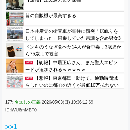
昔の自販機が最高すぎる
日本共産党の街宣車が電柱に衝突「居眠りを
してしまった」同乗していた県議を含め男女3
人重傷
ドンキのうなぎ食べた14人が食中毒…3歳児か
ら75歳まで被害
【朗報】中居正広さん、また聖人エピソ
NEW
ードが追加されるｗｗｗｗｗ
【悲報】東京都民「助けて。通勤時間減
NEW
らしたいのに都心の近くが最低10万払わない
と住めないの」
177:
名無しの正義
2026/05/03(日) 19:36:12.69
ID:lWU6mMBT0
>>1