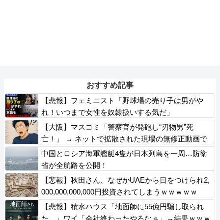
おすすめ記事
【悲報】フェミニスト「野球場の売り子は男がや
れ！いつまで女性を奴隷扱いする気だ」
【大阪】マスコミ「警察官が発砲し“刃物男”死
亡！」 → ネットで拡散された現場の無修正動画で
衝撃の真相が発覚 → ………
中国とロシア海軍艦艇4隻が日本列島を一周…防衛
省が全航路を公開！
【悲報】秋田さん、なぜかUAEから目をつけられ2,
000,000,000,000円投資されてしまうｗｗｗｗｗ
【悲報】積水ハウス「地面師に55億円騙し取られ
た…」ワイ「会社終わったやろなぁ」→結果ｗｗｗ