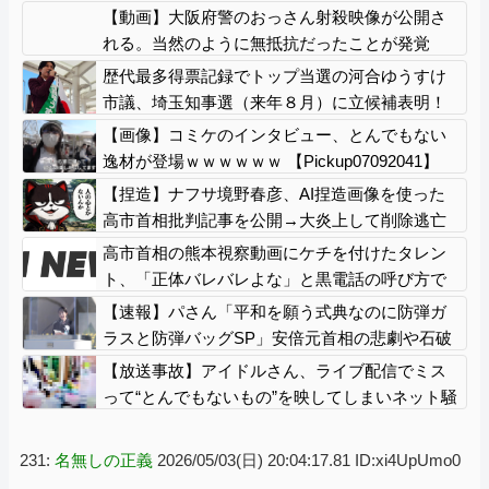
中国だ」と動画を公開するも……
【動画】大阪府警のおっさん射殺映像が公開さ
れる。当然のように無抵抗だったことが発覚
歴代最多得票記録でトップ当選の河合ゆうすけ
市議、埼玉知事選（来年８月）に立候補表明！
「埼玉県の外国人問題を解決するには、知事選
【画像】コミケのインタビュー、とんでもない
で保守の政治家が立ち上がるしかない」保守一
逸材が登場ｗｗｗｗｗｗ 【Pickup07092041】
本化を訴え
【捏造】ナフサ境野春彦、AI捏造画像を使った
高市首相批判記事を公開→大炎上して削除逃亡
高市首相の熊本視察動画にケチを付けたタレン
ト、「正体バレバレよな」と黒電話の呼び方で
あっさりと……
【速報】パさん「平和を願う式典なのに防弾ガ
ラスと防弾バッグSP」安倍元首相の悲劇や石破
前首相も同環境だったことは忘れる
【放送事故】アイドルさん、ライブ配信でミス
って“とんでもないもの”を映してしまいネット騒
然ｗｗｗ 【Pickup07092038】
231:
名無しの正義
2026/05/03(日) 20:04:17.81 ID:xi4UpUmo0