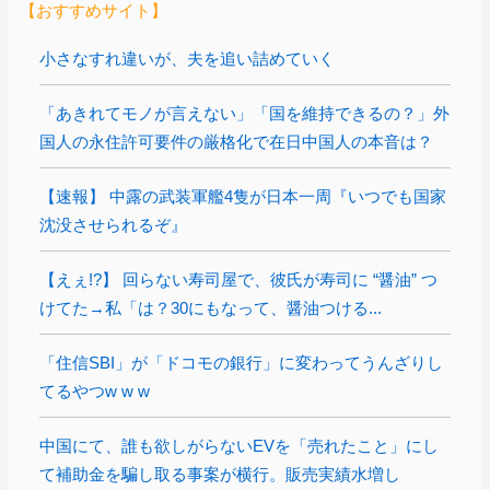
【おすすめサイト】
小さなすれ違いが、夫を追い詰めていく
「あきれてモノが言えない」「国を維持できるの？」外
国人の永住許可要件の厳格化で在日中国人の本音は？
【速報】 中露の武装軍艦4隻が日本一周『いつでも国家
沈没させられるぞ』
【えぇ!?】 回らない寿司屋で、彼氏が寿司に “醤油” つ
けてた→私「は？30にもなって、醤油つける...
「住信SBI」が「ドコモの銀行」に変わってうんざりし
てるやつw w w
中国にて、誰も欲しがらないEVを「売れたこと」にし
て補助金を騙し取る事案が横行。販売実績水増し