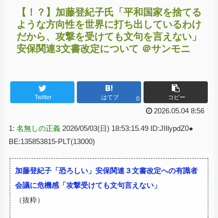
【！？】加藤登紀子氏「平和国家を捨てる
ような方向性を世界に打ち出しているわけ
だから、攻撃を受けても文句を言えない」
安保関連3文書改定について ＠サンモニ
Twitter
はてブ
コピー
0
2026.05.04 8:56
1:
名無しの正義
2026/05/03(日) 18:53:15.49 ID:JIIlypdZ0●
BE:135853815-PLT(13000)
加藤登紀子「恐ろしい」安保関連３文書改定への有識者
会議に危機感「攻撃受けても文句言えない」
（抜粋）