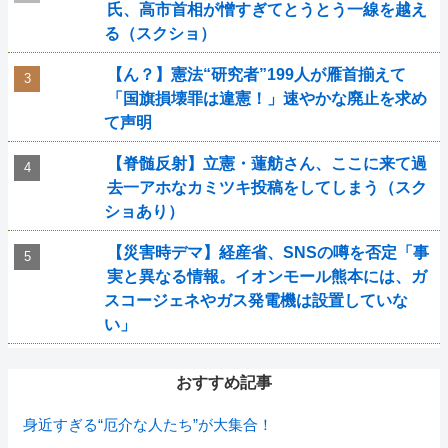
氏、高市首相が憎すぎてとうとう一線を越え
る（スクショ）
【ん？】憲法“研究者”199人が雁首揃えて
「国旗損壊罪は違憲！」速やかな廃止を求め
て声明
【脊髄反射】立憲・蓮舫さん、ここに来て過
去一アホなカミツキ投稿をしてしまう（スク
ショあり）
【災害時デマ】経産省、SNSの噂を否定「事
実と異なる情報。イオンモール熊本には、ガ
スコージェネやガス発電機は設置していな
い」
おすすめ記事
身近すぎる“厄介な人たち”が大集合！