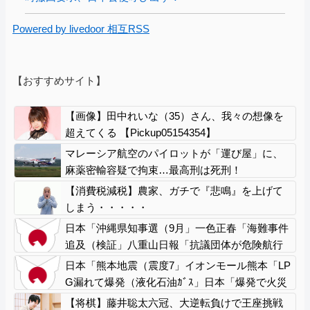
Powered by livedoor 相互RSS
【おすすめサイト】
【画像】田中れいな（35）さん、我々の想像を
超えてくる 【Pickup05154354】
マレーシア航空のパイロットが「運び屋」に、
麻薬密輸容疑で拘束…最高刑は死刑！
【消費税減税】農家、ガチで『悲鳴』を上げて
しまう・・・・・
日本「沖縄県知事選（9月」一色正春「海難事件
追及（検証」八重山日報「抗議団体が危険航行
（生徒乗せ制限区域侵入」第三者委員会「抗議
日本「熊本地震（震度7」イオンモール熊本「LP
団体の構成組織は日本共産党」→
G漏れて爆発（液化石油ｶﾞｽ」日本「爆発で火災
が吹き飛ぶ（爆轟発生説」ハビタ「遺族説明の
【将棋】藤井聡太六冠、大逆転負けで王座挑戦