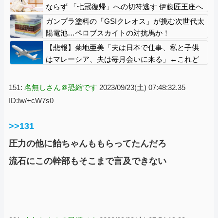
虚偽を認める（営業部長発言」→
ならず 「七冠復帰」への切符逃す 伊藤匠王座へ
の挑戦者は広瀬章人九段に決定 [ぐれ★]
ガンプラ塗料の「GSIクレオス」が挑む次世代太
陽電池…ペロブスカイトの対抗馬か！
【悲報】菊地亜美「夫は日本で仕事、私と子供
はマレーシア、夫は毎月会いに来る」←これど
う思う？
151:
名無しさん＠恐縮です
2023/09/23(土) 07:48:32.35
ID:lw/+cW7s0
>>131
圧力の他に飴ちゃんももらってたんだろ
流石にこの幹部もそこまで言及できない