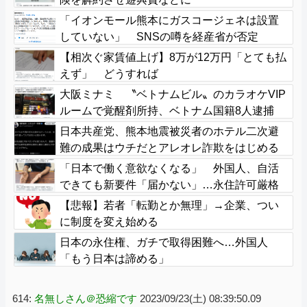
「イオンモール熊本にガスコージェネは設置
していない」 SNSの噂を経産省が否定
【相次ぐ家賃値上げ】8万が12万円「とても払
えず」 どうすれば
大阪ミナミ 〝ベトナムビル〟のカラオケVIP
ルームで覚醒剤所持、ベトナム国籍8人逮捕
日本共産党、熊本地震被災者のホテル二次避
難の成果はウチだとアレオレ詐欺をはじめる
「日本で働く意欲なくなる」 外国人、自活
できても新要件「届かない」…永住許可厳格
化で「日本離れ」か
【悲報】若者「転勤とか無理」→企業、つい
に制度を変え始める
日本の永住権、ガチで取得困難へ…外国人
「もう日本は諦める」
614:
名無しさん＠恐縮です
2023/09/23(土) 08:39:50.09