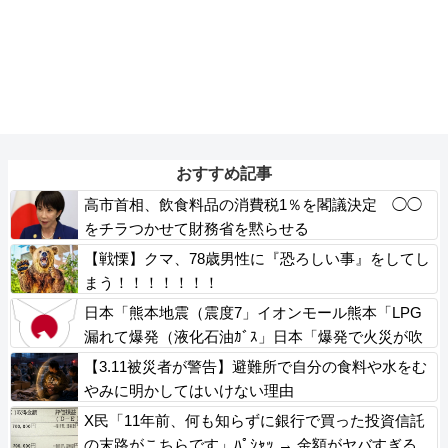
おすすめ記事
高市首相、飲食料品の消費税1％を閣議決定 ◯◯
をチラつかせて財務省を黙らせる
【戦慄】クマ、78歳男性に『恐ろしい事』をしてし
まう！！！！！！！
日本「熊本地震（震度7」イオンモール熊本「LPG
漏れて爆発（液化石油ｶﾞｽ」日本「爆発で火災が吹
き飛ぶ（爆轟発生説」ハビタ「遺族説明の虚偽を認
【3.11被災者が警告】避難所で自分の食料や水をむ
める（営業部長発言」→
やみに明かしてはいけない理由
X民「11年前、何も知らずに銀行で買った投資信託
の末路がこちらです」ﾊﾟｼｬｯ → 金額がヤバすぎる