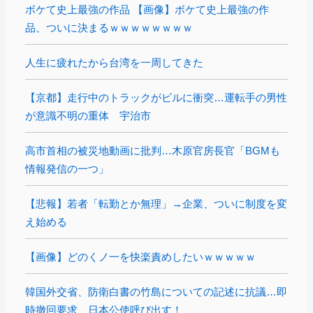
ボケて史上最強の作品 【画像】ボケて史上最強の作
品、ついに決まるｗｗｗｗｗｗｗｗ
人生に疲れたから台湾を一周してきた
【京都】走行中のトラックがビルに衝突…運転手の男性
が意識不明の重体 宇治市
高市首相の被災地動画に批判…木原官房長官「BGMも
情報発信の一つ」
【悲報】若者「転勤とか無理」→企業、ついに制度を変
え始める
【画像】どのくノ一を快楽責めしたいｗｗｗｗｗ
韓国外交省、防衛白書の竹島についての記述に抗議…即
時撤回要求、日本公使呼び出す！