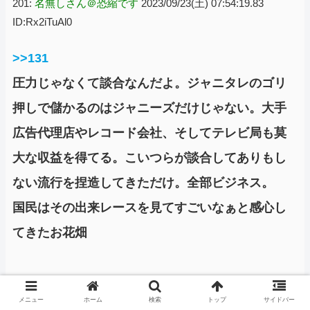
201:
名無しさん＠恐縮です
2023/09/23(土) 07:54:19.83
ID:Rx2iTuAl0
>>131
圧力じゃなくて談合なんだよ。ジャニタレのゴリ
押しで儲かるのはジャニーズだけじゃない。大手
広告代理店やレコード会社、そしてテレビ局も莫
大な収益を得てる。こいつらが談合してありもし
ない流行を捏造してきただけ。全部ビジネス。
国民はその出来レースを見てすごいなぁと感心し
てきたお花畑
メニュー
ホーム
検索
トップ
サイドバー