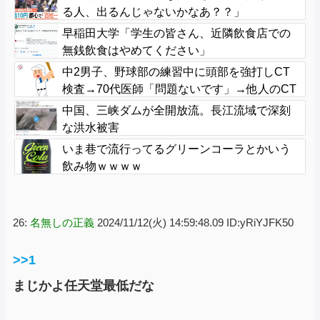
る人、出るんじゃないかなあ？？」
早稲田大学「学生の皆さん、近隣飲食店での
無銭飲食はやめてください」
中2男子、野球部の練習中に頭部を強打しCT
検査→70代医師「問題ないです」→他人のCT
画像で中学生死亡
中国、三峡ダムが全開放流。長江流域で深刻
な洪水被害
いま巷で流行ってるグリーンコーラとかいう
飲み物ｗｗｗｗ
26:
名無しの正義
2024/11/12(火) 14:59:48.09 ID:yRiYJFK50
>>1
まじかよ任天堂最低だな