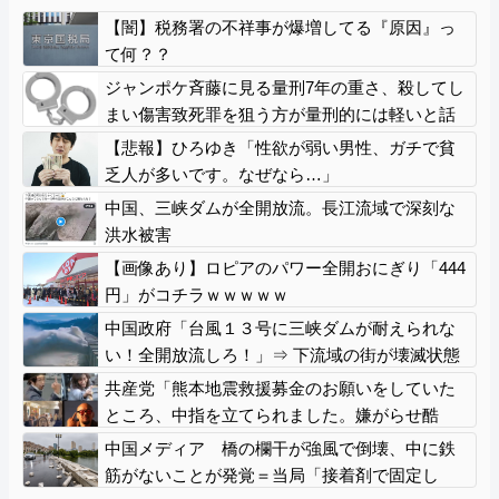
【闇】税務署の不祥事が爆増してる『原因』っ
て何？？
ジャンポケ斉藤に見る量刑7年の重さ、殺してし
まい傷害致死罪を狙う方が量刑的には軽いと話
題
【悲報】ひろゆき「性欲が弱い男性、ガチで貧
乏人が多いです。なぜなら…」
中国、三峡ダムが全開放流。長江流域で深刻な
洪水被害
【画像あり】ロピアのパワー全開おにぎり「444
円」がコチラｗｗｗｗｗ
中国政府「台風１３号に三峡ダムが耐えられな
い！全開放流しろ！」⇒ 下流域の街が壊滅状態
ｗｗｗｗｗ
共産党「熊本地震救援募金のお願いをしていた
ところ、中指を立てられました。嫌がらせ酷
い」
中国メディア 橋の欄干が強風で倒壊、中に鉄
筋がないことが発覚＝当局「接着剤で固定し