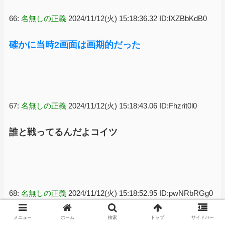
た」[8/8]
66:
名無しの正義
2024/11/12(火) 15:18:36.32 ID:lXZBbKdB0
確かに当時2画面は画期的だった
67:
名無しの正義
2024/11/12(火) 15:18:43.06 ID:Fhzrit0l0
誰と戦ってるんだよコイツ
68:
名無しの正義
2024/11/12(火) 15:18:52.95 ID:pwNRbRGg0
そっち系の支持者集めたくてわざと馬鹿演じてる
メニュー
ホーム
検索
トップ
サイドバー