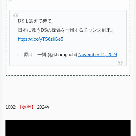
DSよ震えて待て。
日本に救うDSの傀儡を一掃するチャンス到来。
https://t.co/yTS6zilGe5
— 原口 一博 (@kharaguchi)
November 11, 2024
1002:
【参考】
2024//