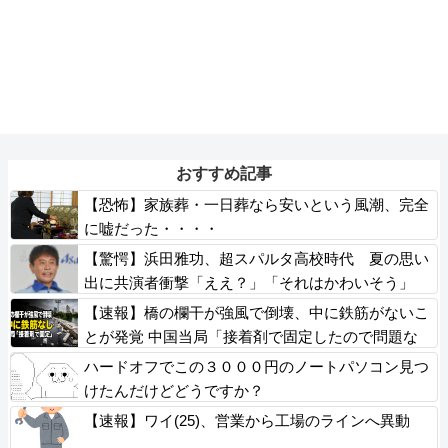
おすすめ記事
【恐怖】家族葬・一日葬なら安いという風潮、完全
に嘘だった・・・・
【驚愕】浜田雅功、超スパルタ高校時代 夏の思い
出に共演者衝撃「ええ？」「それはかわいそう」
【速報】橋の欄干が強風で倒壊、中に鉄筋がないこ
とが発覚 中国当局「接着剤で固定したので問題な
い」
ハードオフでこの３０００円のノートパソコン見つ
けたんだけどどうですか？
【速報】ワイ(25)、営業から工場のラインへ異動