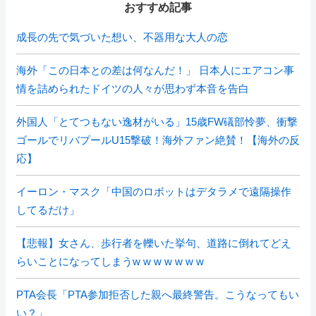
おすすめ記事
成長の先で気づいた想い、不器用な大人の恋
海外「この日本との差は何なんだ！」 日本人にエアコン事
情を詰められたドイツの人々が思わず本音を告白
外国人「とてつもない逸材がいる」15歳FW礒部怜夢、衝撃
ゴールでリバプールU15撃破！海外ファン絶賛！【海外の反
応】
イーロン・マスク「中国のロボットはデタラメで遠隔操作
してるだけ」
【悲報】女さん、歩行者を轢いた挙句、道路に倒れてどえ
らいことになってしまうw w w w w w w
PTA会長「PTA参加拒否した親へ最終警告。こうなってもい
い？」