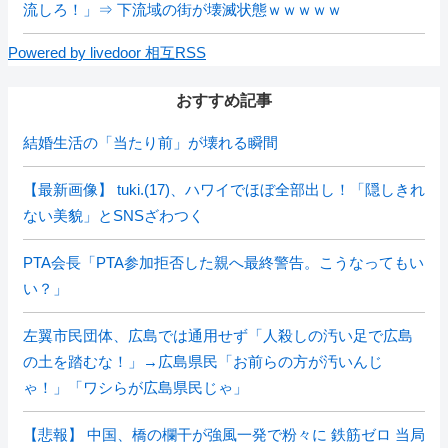
流しろ！」⇒ 下流域の街が壊滅状態ｗｗｗｗｗ
Powered by livedoor 相互RSS
おすすめ記事
結婚生活の「当たり前」が壊れる瞬間
【最新画像】 tuki.(17)、ハワイでほぼ全部出し！「隠しきれ
ない美貌」とSNSざわつく
PTA会長「PTA参加拒否した親へ最終警告。こうなってもい
い？」
左翼市民団体、広島では通用せず「人殺しの汚い足で広島
の土を踏むな！」→広島県民「お前らの方が汚いんじ
ゃ！」「ワシらが広島県民じゃ」
【悲報】 中国、橋の欄干が強風一発で粉々に 鉄筋ゼロ 当局