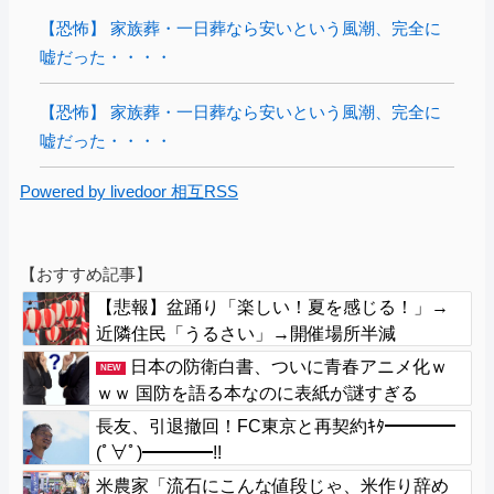
【恐怖】 家族葬・一日葬なら安いという風潮、完全に
嘘だった・・・・
【恐怖】 家族葬・一日葬なら安いという風潮、完全に
嘘だった・・・・
Powered by livedoor 相互RSS
【おすすめ記事】
【悲報】盆踊り「楽しい！夏を感じる！」→
近隣住民「うるさい」→開催場所半減
日本の防衛白書、ついに青春アニメ化ｗ
NEW
ｗｗ 国防を語る本なのに表紙が謎すぎる
長友、引退撤回！FC東京と再契約ｷﾀ━━━━
(ﾟ∀ﾟ)━━━━!!
米農家「流石にこんな値段じゃ、米作り辞め