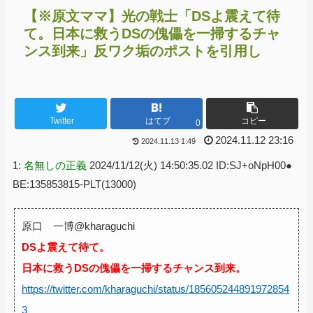
【※原文ママ】光の戦士「DSよ震えて待
て。日本に救うDSの傀儡を一掃するチャ
ンス到来」反ワク垢のポストを引用し
Twitter
はてブ
コピー
0
2024.11.12 23:16
2024.11.13 1:49
1:
名無しの正義
2024/11/12(火) 14:50:35.02 ID:SJ+oNpH00●
BE:135853815-PLT(13000)
原口 一博@kharaguchi
DSよ震えて待て。
日本に救うDSの傀儡を一掃するチャンス到来。
https://twitter.com/kharaguchi/status/185605244891972854
3