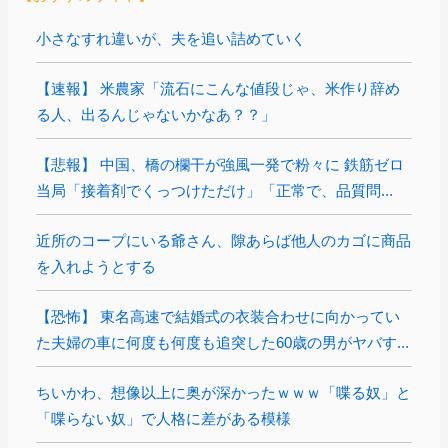
小さなすれ違いが、夫を追い詰めていく
【速報】 米農家「流石にこんな値段じゃ、米作り辞め
る人、出るんじゃないかなあ？？」
【悲報】 中国、橋の欄干が強風一発で粉々に 鉄筋ゼロ
当局「接着剤でくっつけただけ」「正常で、品質問...
近所のコープにいる爺さん、隙あらば他人のカゴに商品
を入れようとする
【恐怖】 東名高速で結婚式の衣装合わせに向かってい
た夫婦の車に何度も何度も追突した60歳の男がヤバす...
ちいかわ、想像以上に奥が深かったｗｗｗ「喋る奴」と
「喋らない奴」で人格に差がある模様