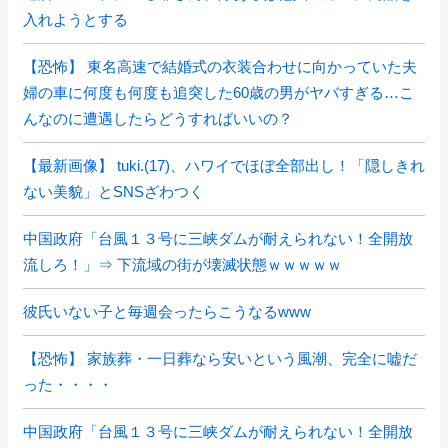
入れようとする
【恐怖】 東名高速で結婚式の衣装合わせに向かっていた夫
婦の車に何度も何度も追突した60歳の男がヤバすぎる…こ
んなのに遭遇したらどうすればいいの？
【最新画像】 tuki.(17)、ハワイでほぼ全部出し！「隠しきれ
ない美貌」とSNSざわつく
中国政府「台風１３号に三峡ダムが耐えられない！全開放
流しろ！」⇒ 下流域の街が壊滅状態ｗｗｗｗｗ
彼氏いない子と毎週会ったらこうなるwww
【恐怖】 家族葬・一日葬なら安いという風潮、完全に嘘だ
った・・・・
中国政府「台風１３号に三峡ダムが耐えられない！全開放