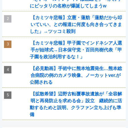
にピッタリの名称が爆誕してしまうw
【カミツキ悲報】立憲・蓮舫「蓮舫だから叩
いていい、との報道に何度も向き合ってきま
した」→ツッコミ殺到
【カミツキ悲報】甲子園でインドネシア人選
手が始球式→日本保守党・百田尚樹代表「甲
子園を政治利用するな！」
【必見動画】手術中に熊本地震発生…熊本総
合病院の例のカメラ映像、ノーカットver.が
公開される
【拡散希望】辺野古転覆事故遺族が「全容解
明と再発防止を求める会」設立 継続的に活
動するためと説明、クラファン立ち上げも準
備