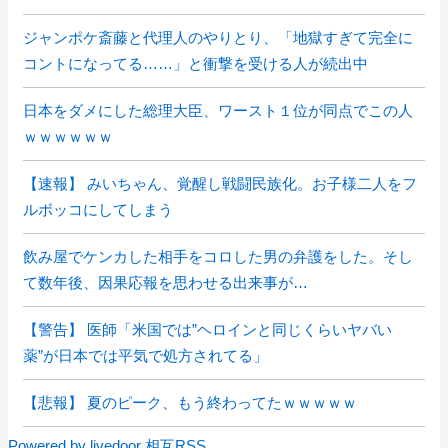
ジャンポケ斎藤と代理人のやりとり、「地獄すぎて完全に
コントになってる……」と衝撃を受ける人が続出中
日本をダメにした総理大臣、ワースト１位が同点でこの人
ｗｗｗｗｗｗ
【速報】 みいちゃん、覚醒し戦闘民族化。お子様二人をフ
ルボッコにしてしまう
飲み屋でケンカした相手をコロした男の弁護をした。そし
て数年後、因果応報を思わせる出来事が…
【警告】 医師「米国では”ヘロインと同じくらいヤバい
薬”が日本では平気で処方されてる」
【悲報】 夏のピーク、もう終わってたｗｗｗｗｗ
Powered by livedoor 相互RSS