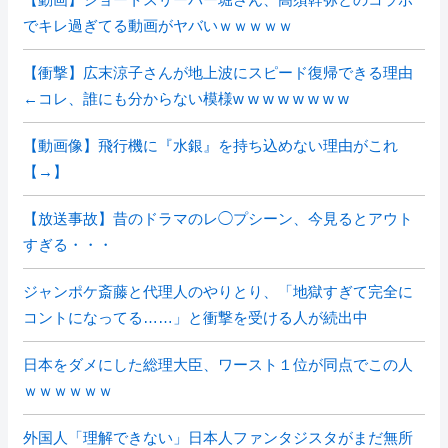
でキレ過ぎてる動画がヤバいｗｗｗｗｗ
【衝撃】広末涼子さんが地上波にスピード復帰できる理由
←コレ、誰にも分からない模様w w w w w w w w
【動画像】飛行機に『水銀』を持ち込めない理由がこれ
【→】
【放送事故】昔のドラマのレ◯プシーン、今見るとアウト
すぎる・・・
ジャンポケ斎藤と代理人のやりとり、「地獄すぎて完全に
コントになってる……」と衝撃を受ける人が続出中
日本をダメにした総理大臣、ワースト１位が同点でこの人
ｗｗｗｗｗｗ
外国人「理解できない」日本人ファンタジスタがまだ無所