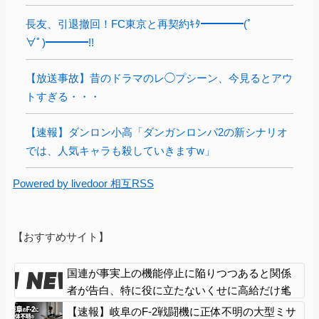
長友、引退撤回！FC東京と再契約ｷﾀ━━━━(ﾟ
∀ﾟ)━━━━!!
【放送事故】昔のドラマのレ◯プシーン、今見るとアウ
トすぎる・・・
【速報】ダンロン小高「ダンガンロンパ2の新シナリオ
では、人気キャラも殺していきますw」
Powered by livedoor 相互RSS
【おすすめサイト】
国連が事実上の機能停止に陥りつつあると関係
者が告白、特に役に立たないくせに高給だけ毟
り取った結果……
【速報】岐阜のF-2戦闘機に正体不明の大型ミサ