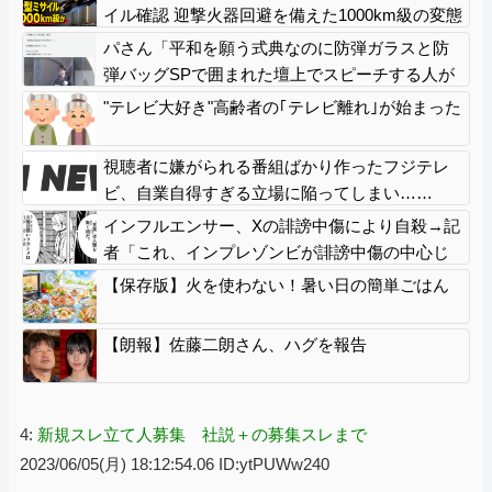
イル確認 迎撃火器回避を備えた1000km級の変態
ミサイルか
パさん「平和を願う式典なのに防弾ガラスと防
弾バッグSPで囲まれた壇上でスピーチする人が
総理大臣」
"テレビ大好き"高齢者の｢テレビ離れ｣が始まった
視聴者に嫌がられる番組ばかり作ったフジテレ
ビ、自業自得すぎる立場に陥ってしまい……
インフルエンサー、Xの誹謗中傷により自殺→記
者「これ、インプレゾンビが誹謗中傷の中心じ
ゃね？」→分析していくとヤバイ真実が浮かび
【保存版】火を使わない！暑い日の簡単ごはん
上がる
【朗報】佐藤二朗さん、ハグを報告
4:
新規スレ立て人募集 社説＋の募集スレまで
2023/06/05(月) 18:12:54.06 ID:ytPUWw240