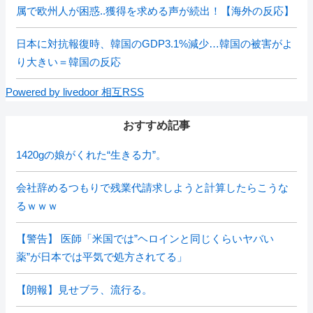
属で欧州人が困惑..獲得を求める声が続出！【海外の反応】
日本に対抗報復時、韓国のGDP3.1%減少…韓国の被害がよ
り大きい＝韓国の反応
Powered by livedoor 相互RSS
おすすめ記事
1420gの娘がくれた“生きる力”。
会社辞めるつもりで残業代請求しようと計算したらこうな
るｗｗｗ
【警告】 医師「米国では”ヘロインと同じくらいヤバい
薬”が日本では平気で処方されてる」
【朗報】見せブラ、流行る。