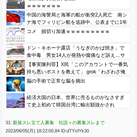
ｗｗｗｗｗｗｗ
中国の海警局と海軍の船が衝突2人死亡 南シ
ナ海でフィリピン船を追跡中、公表までに1年
コメ 損切り加速ｗｗｗｗｗｗｗｗｗ
ドン・キホーテ露店「うなぎのかば焼き」で
食中毒 男女14人が発熱や腹痛など訴え…サ
ルモネラ属の菌検出
【事実陳列罪】X民「このアカウントで一番気
持ち悪いポストを教えて」 grok「わざわざ俺
を呼んで全ポスト漁らせようとしてるこのポ
脳の手術で正常な脳を摘出
ストが一番気持ち悪い」
経済大国の日本、世界に売るものがなさすぎ
て史上初めて韓国台湾に輸出額抜かされ
31:
新規スレ立て人募集 社説＋の募集スレまで
2023/06/05(月) 18:22:00.84 ID:dTYxfYk30