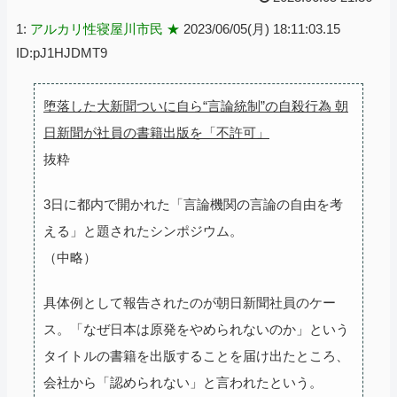
1:
アルカリ性寝屋川市民 ★
2023/06/05(月) 18:11:03.15
ID:pJ1HJDMT9
堕落した大新聞ついに自ら“言論統制”の自殺行為 朝
日新聞が社員の書籍出版を「不許可」
抜粋
3日に都内で開かれた「言論機関の言論の自由を考
える」と題されたシンポジウム。
（中略）
具体例として報告されたのが朝日新聞社員のケー
ス。「なぜ日本は原発をやめられないのか」という
タイトルの書籍を出版することを届け出たところ、
会社から「認められない」と言われたという。