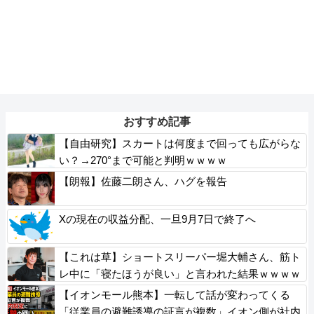
おすすめ記事
【自由研究】スカートは何度まで回っても広がらな
い？→270°まで可能と判明ｗｗｗｗ
【朗報】佐藤二朗さん、ハグを報告
Xの現在の収益分配、一旦9月7日で終了へ
【これは草】ショートスリーパー堀大輔さん、筋ト
レ中に「寝たほうが良い」と言われた結果ｗｗｗｗ
【イオンモール熊本】一転して話が変わってくる
「従業員の避難誘導の証言が複数」イオン側が社内