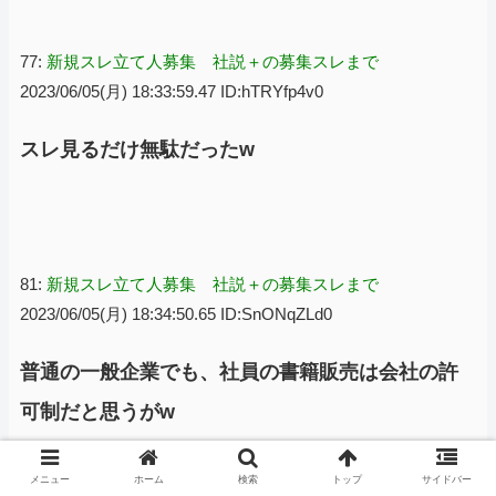
77:
新規スレ立て人募集 社説＋の募集スレまで
2023/06/05(月) 18:33:59.47 ID:hTRYfp4v0
スレ見るだけ無駄だったw
81:
新規スレ立て人募集 社説＋の募集スレまで
2023/06/05(月) 18:34:50.65 ID:SnONqZLd0
普通の一般企業でも、社員の書籍販売は会社の許
可制だと思うがw
SNSに書いてもコンプライアンス違反で処分され
メニュー
ホーム
検索
トップ
サイドバー