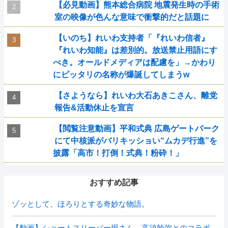
【必見動画】熊本総合病院 地震発生時の手術
室の映像が色んな意味で衝撃的だと話題に
【いのち】れいわ支持者「『れいわ信者』
『れいわ知能』は差別的。放送禁止用語にす
べき。オールドメディアは配慮を」→かわり
にピッタリの名称が爆誕してしまうw
【さようなら】れいわ大石あきこさん、離党
報告&活動休止を宣言
【閲覧注意動画】平和式典 広島ゲートパーク
にて中核派がバリキッショい“ムカデ行進”を
披露「高市！打倒！式典！粉砕！」
おすすめ記事
ゾッとして、ほろりとする奇妙な物語。
【動画】ショートスリーパー堀さん、高須幹弥とのコラボ