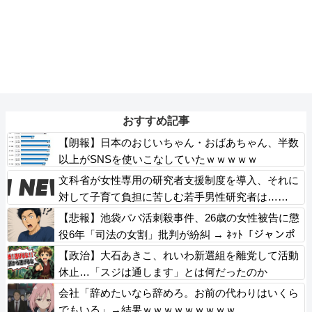
おすすめ記事
【朗報】日本のおじいちゃん・おばあちゃん、半数
以上がSNSを使いこなしていたｗｗｗｗｗ
文科省が女性専用の研究者支援制度を導入、それに
対して子育て負担に苦しむ若手男性研究者は……
【悲報】池袋パパ活刺殺事件、26歳の女性被告に懲
役6年「司法の女割」批判が紛糾 → ﾈｯﾄ「ジャンポ
ケ斎藤の罪より軽くて草」ｗｗｗｗｗｗｗｗｗｗｗ
【政治】大石あきこ、れいわ新選組を離党して活動
ｗｗｗｗｗ
休止…「スジは通します」とは何だったのか
会社「辞めたいなら辞めろ。お前の代わりはいくら
でもいる」→結果ｗｗｗｗｗｗｗｗｗ