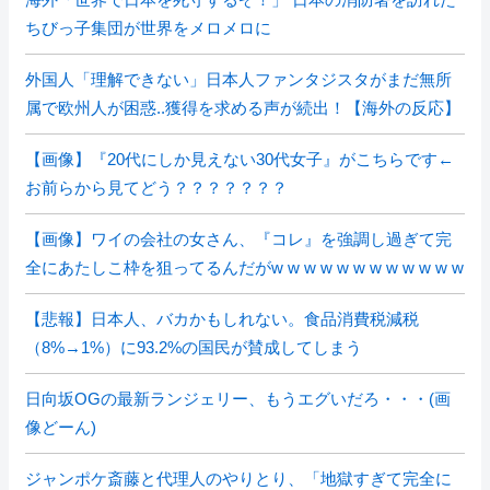
ちびっ子集団が世界をメロメロに
外国人「理解できない」日本人ファンタジスタがまだ無所
属で欧州人が困惑..獲得を求める声が続出！【海外の反応】
【画像】『20代にしか見えない30代女子』がこちらです←
お前らから見てどう？？？？？？？
【画像】ワイの会社の女さん、『コレ』を強調し過ぎて完
全にあたしこ枠を狙ってるんだがw w w w w w w w w w w w
【悲報】日本人、バカかもしれない。食品消費税減税
（8%→1%）に93.2%の国民が賛成してしまう
日向坂OGの最新ランジェリー、もうエグいだろ・・・(画
像どーん)
ジャンポケ斎藤と代理人のやりとり、「地獄すぎて完全に