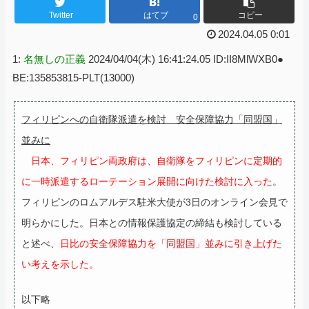
Twitter
はてブ
コピー
0
2024.04.05 0:01
1:
名無しの正義
2024/04/04(木) 16:41:24.05 ID:II8MlWXB0●
BE:135853815-PLT(13000)
フィリピンへの自衛隊派遣を検討 安全保障協力「同盟国」
並みに
日本、フィリピン両政府は、自衛隊をフィリピンに定期的
に一時派遣するローテーション展開に向けた検討に入った
。
フィリピンのロムアルデス駐米大使が3日のオンライン会見で
明らかにした。日本との情報保護協定の締結も検討している
と述べ、
日比の安全保障協力を「同盟国」並みに引き上げた
い考えを示した。
以下略