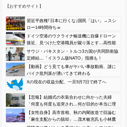
【おすすめサイト】
習近平政権｢日本に行くな｣国民「はい」→スシ
ロー14時間待ちｗ
ドイツ空港のウクライナ輸送機に自爆ドローン
接近、見つけた空港職員が蹴り落とす…高性能
プラスチック爆弾搭載！
サウジ・パキスタン・トルコ3カ国が共同防衛協
定締結…「イスラム版NATO」指摘も！
【動画】どう見ても車がヤバい事故動画、謎に
バイク批判派が湧いてきて終わる
Xの現在の収益分配、一旦9月7日で終了へ
【悲報】結婚式の衣装合わせに向かった夫婦
「何度も何度も追突され…何が目的か本当に理
解できない」東名高速で続いた約1.7キロの追突
【女性自身】高市首相、秋の内閣改造で目論む
「麻生支配からの脱却」…茂木敏充氏も小林鷹
之氏もクビ