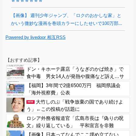
ｗｗｗｗｗｗｗ
【画像】 週刊少年ジャンプ、「ロクのおかしな家」と
かいう微妙な漫画を巻頭カラーにしたせいで100万部...
Powered by livedoor 相互RSS
【おすすめ記事】
ドン・キホーテ露店「うなぎのかば焼き」で
食中毒 男女14人が発熱や腹痛など訴え…サ
ルモネラ属の菌検出
【福岡】3年間で2億6500万円 福岡県議会
「海外視察費」公表
大竹しのぶ「戦争放棄の国であり続けよ
NEW
う」←この投稿が話題に
ロシア外務省報道官「広島市長は『偽りの呪
文』繰り返している」 平和宣言を非難
【画像】日本ってなんでここ埋め立てない