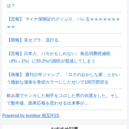
は？
【悲報】 マイナ保険証のクソぶり、バレるｗｗｗｗｗｗｗ
ｗｗ
【朗報】見せブラ、流行る。
【悲報】日本人、バカかもしれない。食品消費税減税
（8%→1%）に93.2%の国民が賛成してしまう
【画像】 週刊少年ジャンプ、「ロクのおかしな家」とかい
う微妙な漫画を巻頭カラーにしたせいで100万部切る
飲み屋でケンカした相手をコロした男の弁護をした。そし
て数年後、因果応報を思わせる出来事が…
Powered by livedoor 相互RSS