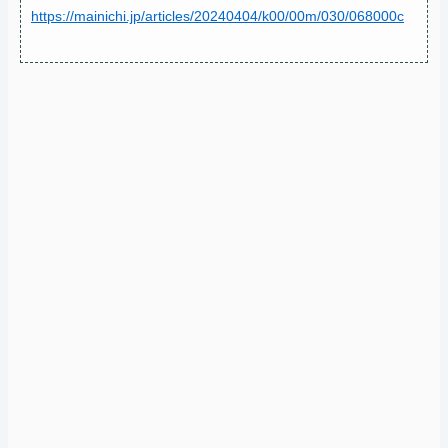
https://mainichi.jp/articles/20240404/k00/00m/030/068000c