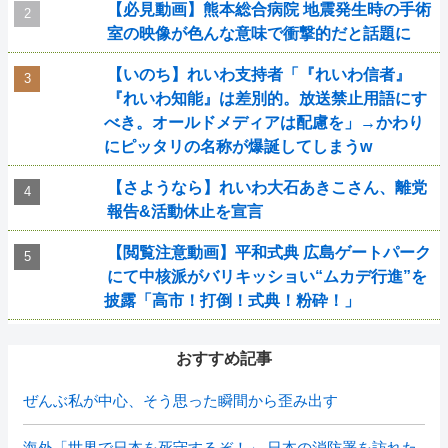
【必見動画】熊本総合病院 地震発生時の手術
室の映像が色んな意味で衝撃的だと話題に
【いのち】れいわ支持者「『れいわ信者』
『れいわ知能』は差別的。放送禁止用語にす
べき。オールドメディアは配慮を」→かわり
にピッタリの名称が爆誕してしまうw
【さようなら】れいわ大石あきこさん、離党
報告&活動休止を宣言
【閲覧注意動画】平和式典 広島ゲートパーク
にて中核派がバリキッショい“ムカデ行進”を
披露「高市！打倒！式典！粉砕！」
おすすめ記事
ぜんぶ私が中心、そう思った瞬間から歪み出す
海外「世界で日本を死守するぞ！」 日本の消防署を訪れた