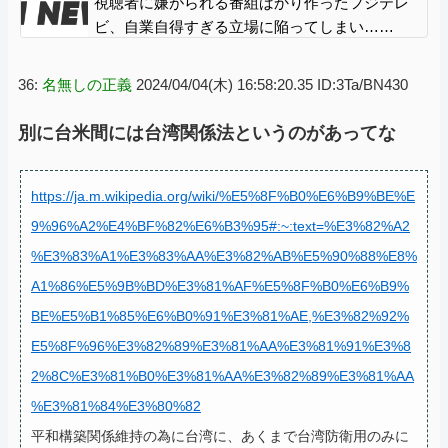
視聴者に嫌がられる番組ばかり作ったフジテレ
ビ、自業自得すぎる立場に陥ってしまい……
36:
名無しの正義
2024/04/04(木) 16:58:20.35 ID:3Ta/BN430
別に台米間には台湾関係法というのがあってな
https://ja.m.wikipedia.org/wiki/%E5%8F%B0%E6%B9%BE%E
9%96%A2%E4%BF%82%E6%B3%95#:~:text=%E3%82%A2
%E3%83%A1%E3%83%AA%E3%82%AB%E5%90%88%E8%
A1%86%E5%9B%BD%E3%81%AF%E5%8F%B0%E6%B9%
BE%E5%B1%85%E6%B0%91%E3%81%AE,%E3%82%92%
E5%8F%96%E3%82%89%E3%81%AA%E3%81%91%E3%8
2%8C%E3%81%B0%E3%81%AA%E3%82%89%E3%81%AA
%E3%81%84%E3%80%82
平和構築関係維持の為に台湾に、あくまで台湾防衛用のみに