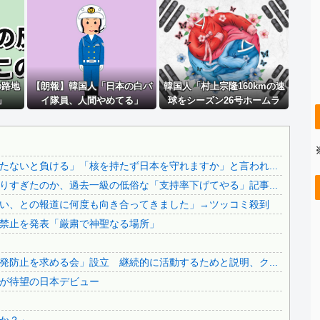
【8/22開催】 「琵琶湖三市同時花火大会」、各市公式「...
..
【画像】 キャミイの18万円の最新フィギュア、ガチで作り...
【動画】 町の中華料理屋さん、娘の採用で人気店になってし...
【画像】 田んぼに謎の魚いたｗｗｗｗｗｗｗｗｗｗｗｗｗｗ...
..
の路地
ロシアさん、国民の財産を没収しはじめる
【朗報】韓国人「日本の白バ
韓国人「村上宗隆160kmの速
」
イ隊員、人間やめてる」
球をシーズン26号ホームラ
ｗ
【超速報】 靖國神社、ようやく気づくｗｗｗｗｗｗｗｗｗｗ
ン！」
【マスコミ妄想】女性セブンさん、高市憎しが極まりすぎたの...
..
【英断】靖国神社、境内におけるコスプレや軍装の禁止を発表...
ないと負ける」「核を持たず日本を守れますか」と言われ...
..
中国の海水浴場の映像があまりにも・・・
すぎたのか、過去一級の低俗な「支持率下げてやる」記事...
..
【拡散希望】辺野古転覆事故遺族が「全容解明と再発防止を求...
い、との報道に何度も向き合ってきました」→ツッコミ殺到
..
【なんで】竹島ソングを歌う韓国アイドルグループが待望の日...
禁止を発表「厳粛で神聖なる場所」
..
中国人による密漁が止まらない
日本旅行キャンセルすべきか…1万年ぶり史上最大級の火山の...
防止を求める会」設立 継続的に活動するためと説明、ク...
無気力な韓国代表、オーストリアにも0-1で敗北…3月のA...
が待望の日本デビュー
..
3.1節がある月なのに…3月のカレンダーに日本の富士山・...
韓国代表、コートジボワールに0対4で完敗＝韓国の反応