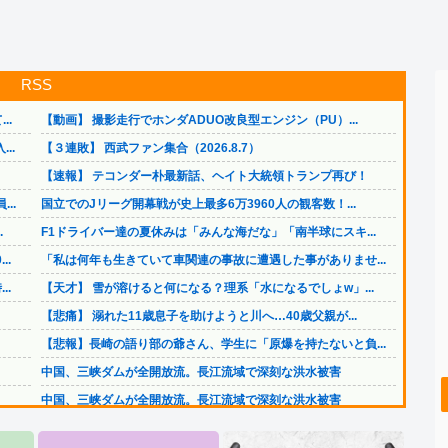
RSS
..
【動画】 撮影走行でホンダADUO改良型エンジン（PU）...
..
【３連敗】 西武ファン集合（2026.8.7）
【速報】 テコンダー朴最新話、ヘイト大統領トランプ再び！
..
国立でのJリーグ開幕戦が史上最多6万3960人の観客数！...
.
F1ドライバー達の夏休みは「みんな海だな」「南半球にスキ...
..
「私は何年も生きていて車関連の事故に遭遇した事がありませ...
..
【天才】 雪が溶けると何になる？理系「水になるでしょw」...
【悲痛】 溺れた11歳息子を助けようと川へ…40歳父親が...
【悲報】長崎の語り部の爺さん、学生に「原爆を持たないと負...
中国、三峡ダムが全開放流。長江流域で深刻な洪水被害
中国、三峡ダムが全開放流。長江流域で深刻な洪水被害
.
PTA会長「PTA参加拒否した親へ最終警告。こうなっても...