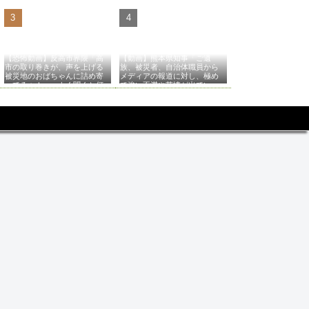
【恐怖動画】反高市界隈「高
【動画】熊本県知事「ご遺
市の取り巻きが、声を上げる
族、被災者、自治体職員から
被災地のおばちゃんに詰め寄
メディアの報道に対し、極め
ってるぅ！」→よく聞くと何
て強い不満や苦情が出てい
やらヤバいことを言っている
る」記者「具体的には？」→
と話題に…