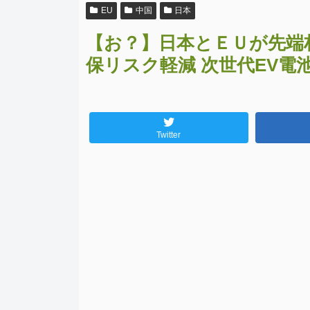
EU
中国
日本
【お？】日本とＥＵが先端
保リスク軽減 次世代EV電
Twitter