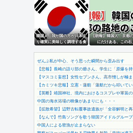
【悲報】 中国、橋の欄干が強風一発で粉々に 鉄筋ゼロ 当...
【悲報】へずまりゅう（35）ボランティアのため熊本に行く.
ベイスターズ 4ー3 カープ 延長12回筒香サヨナラホー...
なぜ自民党批判だけは表現の自由ではないのか
韓国人「我が国の方が日本よ
【動画】ホリエモン、移民受け入れ反対派の若者にブチギレ→.
【朗報】韓国人「京都
り確実に美味しく調理する食
にだけある、この石
【画像】巨大マンボウの稚魚さん、金平糖みたいでカワイイ
べ物がこちら・・・」
【超速報】靖國神社、ようやく気づくｗｗｗｗｗｗｗｗｗｗ
「抜くに抜けない……」自転車の青切符導入で”車道ハミ出し.
ぜんぶ私が中心、そう思った瞬間から歪み出す
【悲報】長崎の語り部の爺さん、学生に「原爆を持た
【動画】 町の中華料理屋さん、娘の採用で人気店になってし.
【マスコミ妄想】女性セブンさん、高市憎しが極まり
日本の防衛白書、ついに青春アニメ化ｗｗｗ 国防を語る本な.
【カミツキ悲報】立憲・蓮舫「蓮舫だから叩いてい
「神聖なる場所です」靖国神社、境内におけるコスプレや軍装.
【英断】靖国神社、境内におけるコスプレや軍装の
タトゥー彫り師さん「刺青入れてる奴は全員バカです」→30.
中国の海水浴場の映像があまりにも・・・
【夏の悲劇】父親、溺れた息子を救おうとしてﾀﾋ亡 →専門...
【拡散希望】辺野古転覆事故遺族が「全容解明と再発
ロシアさん、国民の財産を没収しはじめる
【なんで】竹島ソングを歌う韓国アイドルグループ
【画像】 全身入れ墨の彫り師、『とんでもない正論』を吐い.
中国人による密漁が止まらない