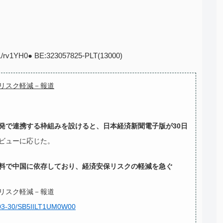
z1/rv1YH0● BE:323057825-PLT(13000)
リスク軽減－報道
発で連携する枠組みを設けると、日本経済新聞電子版が30日
ビューに応じた。
料で中国に依存しており、経済安保リスクの軽減を急ぐ
リスク軽減－報道
4-03-30/SB5IILT1UM0W00