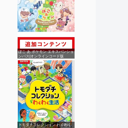
ぽこ あ ポケモン エキスパンショ
ンパス|オンラインコード版
トモダチコレクション わくわく