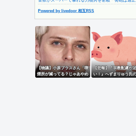
警察がスーパーで暴れる刃物男を射殺「発砲は適正
Powered by livedoor 相互RSS
Powered by livedoor 相互RSS
【物議】小原ブラスさん「喫
【悲報】『宗教配慮が
煙所が減ってる？じゃあやめ
い！』へずまりゅう氏
れば。タバコなんて家でだけ
炊き出しに各所に苦情殺
吸ってればいい」
へ「保健所も容認！問
し！」ｗｗｗｗｗｗｗ
ｗｗｗｗ