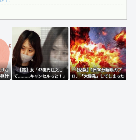
か？」
Powered by livedoor 相互RSS
足りな
【謎】女「43億円注文し
【悲報】1日30分睡眠のプ
の豚汁
て………キャンセルっと！」
ロ、『大爆発』してしまった
到 →
←こいつの目的
結果・・・・・
題な
ｗｗｗ