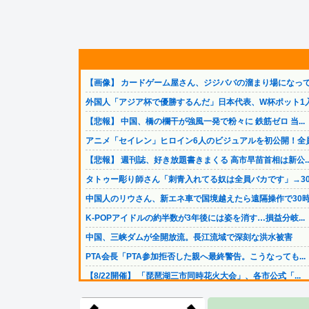
【画像】 カードゲーム屋さん、ジジババの溜まり場になって.
外国人「アジア杯で優勝するんだ」日本代表、W杯ポット1入.
【悲報】 中国、橋の欄干が強風一発で粉々に 鉄筋ゼロ 当...
アニメ「セイレン」ヒロイン6人のビジュアルを初公開！全員.
【悲報】 週刊誌、好き放題書きまくる 高市早苗首相は新公..
タトゥー彫り師さん「刺青入れてる奴は全員バカです」→30.
中国人のリウさん、新エネ車で国境越えたら遠隔操作で30時.
K-POPアイドルの約半数が3年後には姿を消す…損益分岐...
中国、三峡ダムが全開放流。長江流域で深刻な洪水被害
PTA会長「PTA参加拒否した親へ最終警告。こうなっても...
【8/22開催】 「琵琶湖三市同時花火大会」、各市公式「...
【画像】 キャミイの18万円の最新フィギュア、ガチで作り..