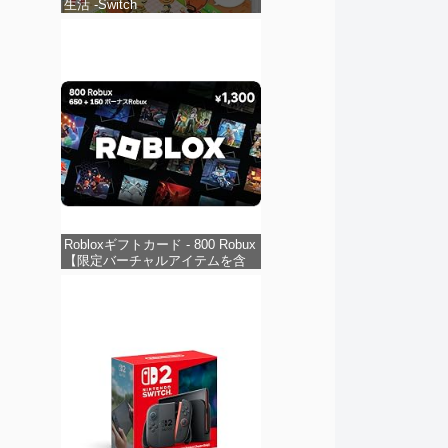
生活 -Switch
Robloxギフトカード - 800 Robux
【限定バーチャルアイテムを含
む】 【オンラインゲームコー
ド】 ロブロックス | オンライン
コード版