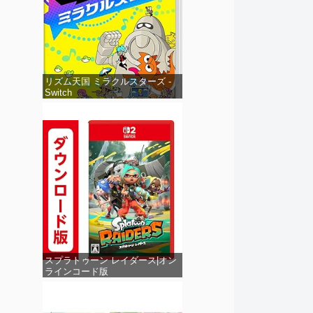
リズム天国 ミラクルスターズ -
Switch
スプラトゥーン レイダース|オン
ラインコード版