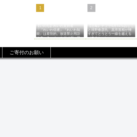
【いのち】れいわ支持者
【悲報】ナフサ6月ﾂﾑﾂﾑおじこ
「『れいわ信者』『れいわ知
と境野春彦氏、高市首相が憎
能』は差別的。放送禁止用語
すぎてとうとう一線を越える
にすべき。オールドメディア
（スクショ）
は配慮を」→かわりにピッタ
リの名称が爆誕してしまうw
ご寄付のお願い