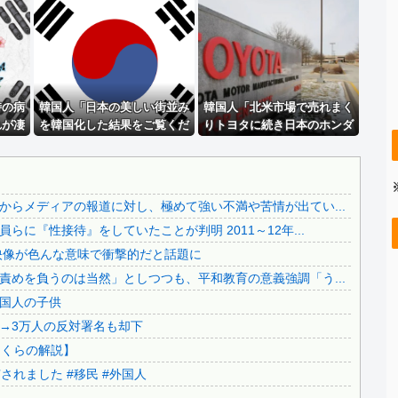
.
【悲報】 玉川徹さん、警官の発泡での包丁男死亡に「絶対に...
【悲報】 玉川徹さん、警官の発泡での包丁男死亡に「絶対に...
【正論】 ナイナイ岡村に世の夫たちが『大共感』してしまう...
..
【人工障がい者】 甥(28)「両親が亡くなったんで僕のこ...
..
時の病
【動画】熊本県知事「ご遺族、被災者、自治体職員からメディ...
韓国人「日本の美しい街並み
韓国人「北米市場で売れまく
れが凄
を韓国化した結果をご覧くだ
りトヨタに続き日本のホンダ
..
【悲報】 熊本県知事、報道陣土足取材にマジギレ「遺族や被...
さい・・・」
やスズキも今年第2四半期に
..
【もう滅茶苦茶】韓国サッカー協会さん、国際審判員らに『性...
大幅な黒字を記録！」→「あ
まりにも見事なV字回復‥」
【必見動画】熊本総合病院 地震発生時の手術室の映像が色ん...
らメディアの報道に対し、極めて強い不満や苦情が出てい...
【辺野古事故】日教組委員長「杜撰な計画、学校が責めを負う...
に『性接待』をしていたことが判明 2011～12年...
..
【移民政策反対】イオンの売り場で唐揚げを食う中国人の子供
映像が色んな意味で衝撃的だと話題に
【炎上】藤沢市「モスク建設と土葬も許可します」→3万人の...
めを負うのは当然」としつつも、平和教育の意義強調「う...
91歳女性の遺体を遺棄したベトナム国籍の男が逮捕されまし...
国人の子供
..
日本旅行キャンセルすべきか…1万年ぶり史上最大級の火山の...
→3万人の反対署名も却下
無気力な韓国代表、オーストリアにも0-1で敗北…3月のA...
さくらの解説】
..
3.1節がある月なのに…3月のカレンダーに日本の富士山・...
れました #移民 #外国人
韓国代表、コートジボワールに0対4で完敗＝韓国の反応