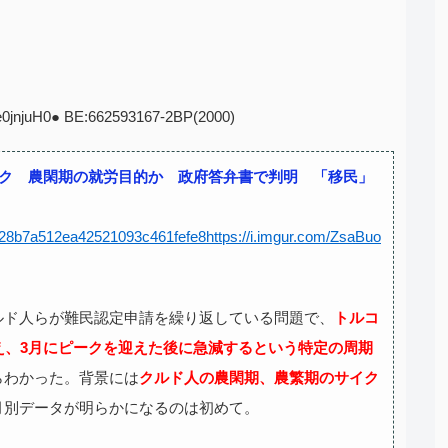
7e0jnjuH0● BE:662593167-2BP(2000)
ーク 農閑期の就労目的か 政府答弁書で判明 「移民」
be628b7a512ea42521093c461fefe8
https://i.imgur.com/ZsaBuo
ルド人らが難民認定申請を繰り返している問題で、
トルコ
え、3月にピークを迎えた後に急減するという特定の周期
らわかった。背景には
クルド人の農閑期、農繁期のサイク
月別データが明らかになるのは初めて。