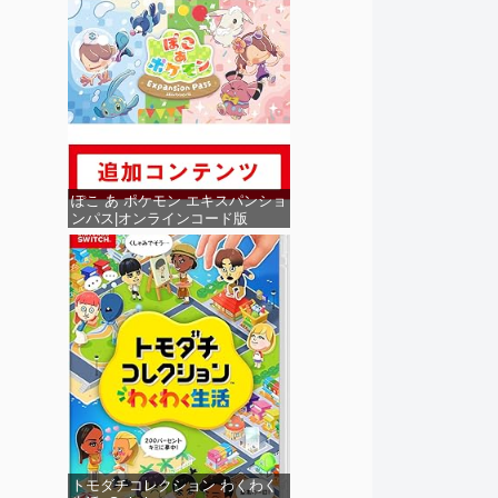
ぽこ あ ポケモン エキスパンショ
ンパス|オンラインコード版
トモダチコレクション わくわく