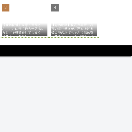
【脊髄反射】立憲・蓮舫さ
【恐怖動画】反高市界隈「高
ん、ここに来て過去一アホな
市の取り巻きが、声を上げる
カミツキ投稿をしてしまう
被災地のおばちゃんに詰め寄
（スクショあり）
ってるぅ！」→よく聞くと何
やらヤバいことを言っている
と話題に…