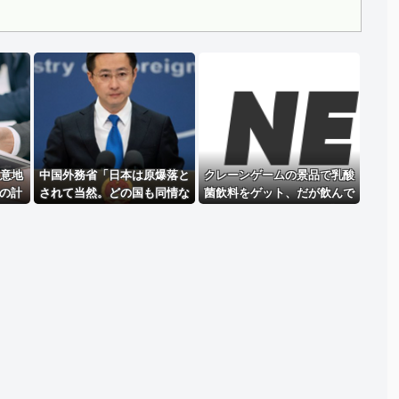
Powered by livedoor 相互RSS
、意地
中国外務省「日本は原爆落と
クレーンゲームの景品で乳酸
の計
されて当然。どの国も同情な
菌飲料をゲット、だが飲んで
ｗｗ
んかしない」
みると妙に酸っぱくて体調が
悪化してしまい……