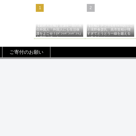
【超絶大悲報】左派&一部の永
【悲報】ナフサ6月ﾂﾑﾂﾑおじこ
住外国人「外国人にも生活保
と境野春彦氏、高市首相が憎
護をよこせ！(ﾊﾞﾝｯﾊﾞﾝｯﾊﾞﾝｯ」
すぎてとうとう一線を越える
入管庁「ほーん…」→
（スクショ）
ご寄付のお願い