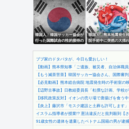
福岡県議会「海外旅行じゃない、海外活動だ！」→視察費2...
被災地・熊本、泥酔者の通報が止まらず県警が異例のお願い
ドンキのうなぎ食べた14人が食中毒…3歳児から75歳まで...
【朗報】中居正広さん、また聖人エピソードが追加されるｗｗ.
韓国人「韓国サッカー協会が
【速報】外人の医療費未払いが多すぎたので病院が外人の治療.
韓国人「熊本地震発生
行った国際試合の性的接待の
院手術中に突然の大揺
「高市総理には愛想尽かした」コメ余りに農家が悲鳴 売値は.
全容がこちら…」→「完全に
まじい状況だ」
ベッセント財務長官は円高に協力してほしそうにこっちを見て.
買収してる…（ﾌﾞﾙﾌﾞﾙ」＝韓
国の反応
【悲報】週間少年ジャンプの「グッズ(43億円分)」を注文...
ブブ家のドタバタが、今日も愛おしい！
【動画】熊本県知事「ご遺族、被災者、自治体職員か
【画像】石川佳純さん(31)の体、エッッッッッッッッッッ...
【もう滅茶苦茶】韓国サッカー協会さん、国際審判員ら
【悲報】 玉川徹さん、警官の発泡での包丁男死亡に「絶対に.
【必見動画】熊本総合病院 地震発生時の手術室の
【人工障がい者】 甥(28)「両親が亡くなったんで僕のこ...
【辺野古事故】日教組委員長「杜撰な計画、学校が責
『ほの暮しの庭』Switch2版 21,965本、Swi...
【移民政策反対】イオンの売り場で唐揚げを食う中
先生から電話があったんだけど、「～とか～」「～とか考えて.
【炎上】藤沢市「モスク建設と土葬も許可します」
ヨーロッパが中国製メガソーラーを締め出しｗｗｗ
イスラム指導者が授業!? 憲法違反だと批判殺到【
アリスソフト「ランス10」ゲーム画面公開キター！ウルザち.
91歳女性の遺体を遺棄したベトナム国籍の男が逮捕さ
【画像】 Netflix版『リボンの騎士』、とんでもない...