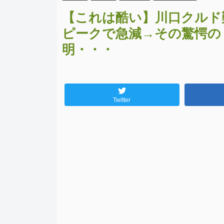
【これは酷い】川口クルド
ピークで急減→その驚愕の
明・・・
Twitter