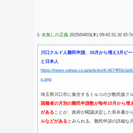
1:
名無しの正義
2025/04/03(木) 09:42:31.32 ID:
川口クルド人難民申請、10月から増え3月ピ
と日本人
https://news.yahoo.co.jp/articles/fc4674f93c
s.png
埼玉県川口市に集住するトルコの少数民族ク
国籍者の月別の難民申請数が毎年10月から増
がある
ことが、政府が閣議決定した答弁書か
ルなどがある
とみられる。難民申請の詳細な