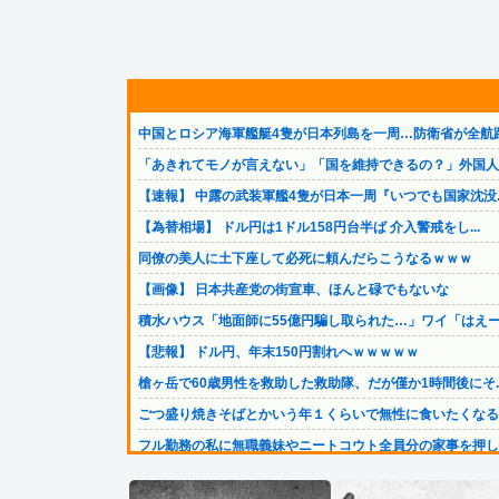
中国とロシア海軍艦艇4隻が日本列島を一周…防衛省が全航路.
「あきれてモノが言えない」「国を維持できるの？」外国人の.
【速報】 中露の武装軍艦4隻が日本一周『いつでも国家沈没..
【為替相場】 ドル円は1ドル158円台半ば 介入警戒をし...
同僚の美人に土下座して必死に頼んだらこうなるｗｗｗ
【画像】 日本共産党の街宣車、ほんと碌でもないな
積水ハウス「地面師に55億円騙し取られた…」ワイ「はえー.
【悲報】 ドル円、年末150円割れへｗｗｗｗｗ
槍ヶ岳で60歳男性を救助した救助隊、だが僅か1時間後にそ..
ごつ盛り焼きそばとかいう年１くらいで無性に食いたくなるや.
フル勤務の私に無職義妹やニートコウト全員分の家事を押し付.
【アークナイツ】Cutiesシリーズ「アンジェリーナ」「...