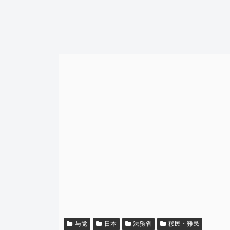
与党
日本
法務省
移民・難民