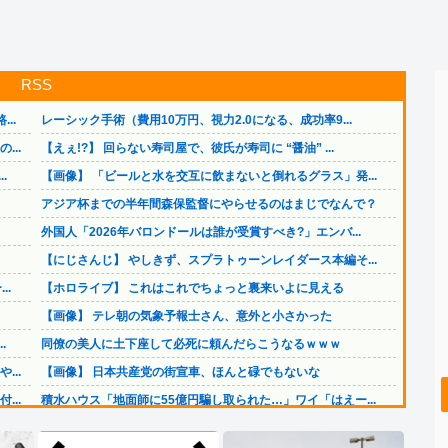
RSS
..
レーシック手術（費用10万円、視力2.0になる、成功率9...
..
【えぇ!?】 回らない寿司屋で、彼氏が寿司に “醤油” ...
.
【画像】 「ビールと水を交互に飲まないと倒れるグラス」発...
アジア杯までの半年間森保監督にやらせるのはまじでなんで？
外国人「2026年バロンドールは誰が受賞すべき?」エンバ...
【にじさんじ】 やしきず、スプラトゥーンレイダース本編そ...
..
【ホロライブ】 これはこれでちょっと裏来いよに見える
【画像】 テレ朝の気象予報士さん、意外と小さかった
.
同僚の美人に土下座して必死に頼んだらこうなるｗｗｗ
..
【画像】 日本共産党の街宣車、ほんと碌でもないな
..
積水ハウス「地面師に55億円騙し取られた…」ワイ「はえー...
【悲報】 ドル円、年末150円割れへｗｗｗｗｗ