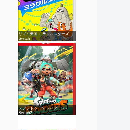
リズム天国 ミラクルスターズ -
Switch
スプラトゥーン レイダース -
Switch2