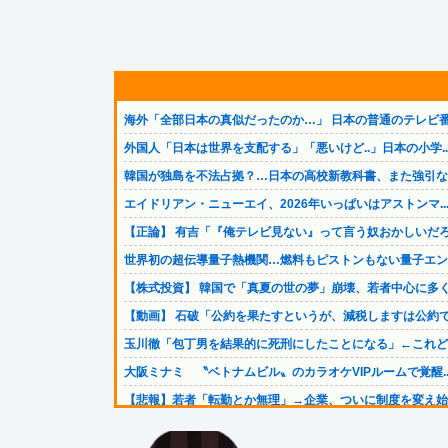
海外「全部日本の真似だったのか…」 日本の普通のテレビ番.
外国人「日本は世界を支配する」「悪いけど..」日本の小学..
韓国が独島を不法占拠？…日本の高校新教科書、また強引な主.
エイドリアン・ニューエイ、2026年いっぱいはアストンマ..
【正論】 有吉「『俺テレビ見ない』って言う奴おかしいだろ.
世界初の超伝導量子熱機関…燃料もピストンもない量子エンジ.
【株式投資】 韓国で「真夏の世の夢」崩壊、若者中心に多く.
【動画】 石破「公約を果たすというが、減税しますは公約で.
玉川徹「包丁男を結果的に死刑にしたことになる」←これどう.
大阪ミナミ 〝ベトナムビル〟のカラオケVIPルームで覚醒..
【悲報】若者「転勤とか無理」→企業、ついに制度を変え始め.
【速報】 中国、ガチで逝く