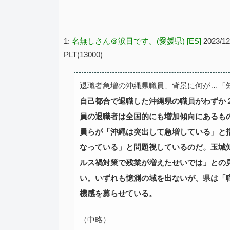
1:
名無しさん＠涙目です。(愛媛県) [ES]
2023/1
PLT(13000)
退職者急増の沖縄県職員、背景に何が…「
自己都合で退職した沖縄県の職員がわずか
員の退職者は全国的にも増加傾向にあるも
員らが「沖縄は突出して急増している」と
なっている」と問題視しているのだ。玉城
ルス禍対策で残業が増えたせいでは」との
い。いずれも憶測の域を出ないが、県は「
機感を募らせている。
（中略）