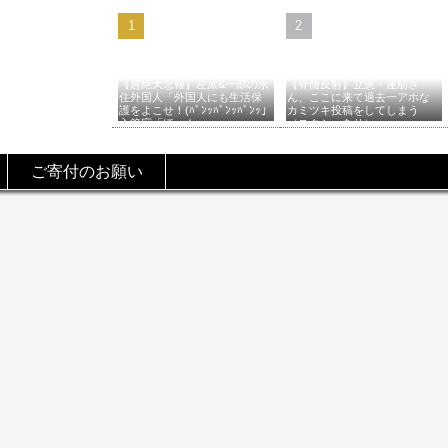
【超絶大悲報】左派&一部の永
【脊髄反射】立憲・蓮舫さ
住外国人「外国人にも生活保
ん、ここに来て過去一アホな
護をよこせ！(ﾊﾞﾝｯﾊﾞﾝｯﾊﾞﾝｯ」
カミツキ投稿をしてしまう
入管庁「ほーん…」→
（スクショあり）
ご寄付のお願い