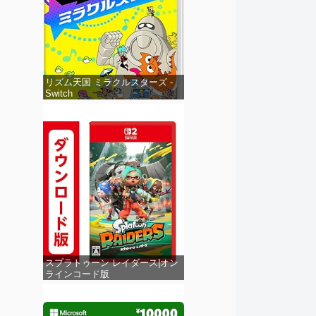
リズム天国 ミラクルスターズ -
Switch
スプラトゥーン レイダース|オン
ラインコード版