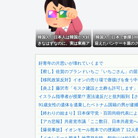
【画像】 パッパ「妻と子供と海に来た」パシャ←想像の20..
【画像】 福岡、こんなのが普通に走ってるｗｗｗｗｗｗｗｗ.
韓国人「日本ではビールジョッキをほとんど洗わずに、次の客.
実父が悪性ガンで緊急手術に…ガクブルの私に夫が「週末の温.
韓国人「日本人は韓国が大好
【ゴジラ対ヘドラ】INSIDE FANTASY「ヘドラ」...
韓国人「日本で創業10
きなはずなのに、実は東南ア
迎えたパンケーキ屋の
【画像】エレン・ベーカー先生で抜いてしまった・・・
ジア人と同列に見ているとい
ティをご覧ください…
ブラジル「日本人を満載したトラックのように扱え」→ 差別.
うのは本当なのですか？」
「日本人が好きそう…（
ﾌﾞﾙ」＝韓国の反応
韓国人インフルエンサー(49)、日本で次々と車に衝突 計...
好青年の片思いが壊れていくまで
【察し】佐賀のブランドいちご「いちごさん」の苗が
マレーシア航空のパイロットが「運び屋」に、麻薬密輸容疑で.
【移民政策反対】イオンの売り場で唐揚げを食う中
タレントの海外移住ラッシュが始まっている模様、「微妙な人.
【炎上】藤沢市「モスク建設と土葬も許可します」
【悲報】東京五輪ウェイトリフティング代表、卵パックを盗ん.
イスラム指導者が授業!? 憲法違反だと批判殺到【
【悲報】日本露悪系アニメ最盛期へ、韓国人からも心配され
91歳女性の遺体を遺棄したベトナム国籍の男が逮捕さ
【画像】 芦田愛菜ちゃん「うわー、すごい！なんか出てる♥..
【終わりの始まり】日本保守党・百田尚樹代表による
【動画】 御当地アイドルだった頃の今田美桜、レベチｗｗｗ.
【アカ悲報】共産党市議「ここ数日、日本共産党へ
【悲報】 町のお弁当屋さん「申し訳ないが消費税1%になっ..
【爆発事故】イオンモール熊本での捜索終了 12人救
【悲報】 米の値段大暴落の危機。在庫が山程ある状態で新米.