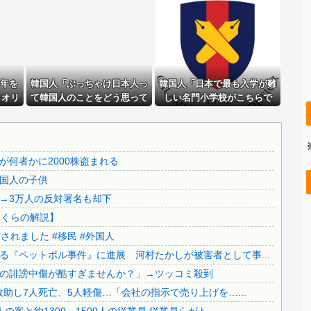
.
日本人の生活、たった10年で激変してしまったことが発覚・...
..
【画像】 芦田愛菜ちゃん「うわー、すごい！なんか出てる♥...
..
客「なんかこの”にんにく”青いんだけど！」→客の無知のせ...
..
【動画】 御当地アイドルだった頃の今田美桜、レベチｗｗｗ...
0年を
【朗報】 むちむち女子バレー選手さん、脱いでしまう???...
韓国人「ぶっちゃけ日本人っ
韓国人「日本で最も入学が難
クオリ
て韓国人のことをどう思って
しい名門小学校がこちらで
【悲報】 町のお弁当屋さん「申し訳ないが消費税1%になっ...
」→
るんだ…？どういう認識なの
す‥」→「エリート人生が確
..
【移民政策反対】イオンの売り場で唐揚げを食う中国人の子供
ﾌﾞﾙ
か知りたいんだけど…（ﾌﾞﾙ
定する超難関ルート‥」
ﾌﾞﾙ」＝韓国の反応
【炎上】藤沢市「モスク建設と土葬も許可します」→3万人の...
何者かに2000株盗まれる
..
91歳女性の遺体を遺棄したベトナム国籍の男が逮捕されまし...
国人の子供
..
【終わりの始まり】日本保守党・百田尚樹代表による『ペット...
→3万人の反対署名も却下
..
【爆発事故】イオンモール熊本での捜索終了 12人救助し7...
さくらの解説】
る
【イオンモール熊本】地震発生時、館内には約3千人の客と約...
れました #移民 #外国人
.
日本旅行キャンセルすべきか…1万年ぶり史上最大級の火山の...
『ペットボル事件』に進展 河村たかしが被害者として事...
..
無気力な韓国代表、オーストリアにも0-1で敗北…3月のA...
の誹謗中傷が酷すぎませんか？」→ツッコミ殺到
.
3.1節がある月なのに…3月のカレンダーに日本の富士山・...
助し7人死亡、5人軽傷…「会社の指示で売り上げを…...
..
韓国代表、コートジボワールに0対4で完敗＝韓国の反応