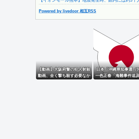
【イオンモール熊本】地震発生時、館内には約3千人の客
Powered by livedoor 相互RSS
Powered by livedoor 相互RSS
【動画】大阪府警の犯人射殺
日本「沖縄県知事選（9
動画、全く撃ち殺す必要なか
一色正春「海難事件追
ったｗｗｗｗｗｗｗｗｗｗｗ
証」八重山日報「抗議
危険航行（生徒乗せ制
侵入」第三者委員会「
体の構成組織は日本共
→