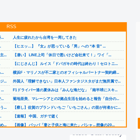
RSS
..
人生に疲れたから台湾を一周してきた
.
【ヒエッ…】 『女』が思っている「男」への “本 音” ...
..
【凄い】 LINE上司「休日で悪いけど会社来て！」ワイ「...
.
【にじさんじ】 ルイス「ドパガキの時代は終わり！セロトニ...
..
横浜F・マリノスが不二家とのオフィシャルパートナー契約締...
..
外国人「理解できない」日本人ファンタジスタがまだ無所属で...
..
F1ドライバー達の夏休みは「みんな海だな」「南半球にスキ...
..
菊地亜美、マレーシアとの2拠点生活を始めると報告「自分の...
..
【察し】佐賀のブランドいちご「いちごさん」の苗が何者かに...
.
【速報】 中国、ガチで逝く
..
【画像】 パッパ「妻と子供と海に来た」パシャ←想像の20...
【画像】 福岡、こんなのが普通に走ってるｗｗｗｗｗｗｗｗ...