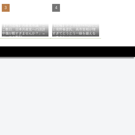
【アカ悲報】共産党市議「こ
【悲報】ナフサ6月ﾂﾑﾂﾑおじこ
こ数日、日本共産党への誹謗
と境野春彦氏、高市首相が憎
中傷が酷すぎませんか？」→
すぎてとうとう一線を越える
ツッコミ殺到
（スクショ）