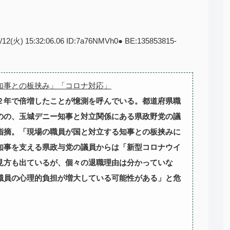
2/12(火) 15:32:06.06 ID:7a76NMVh0● BE:135853815-
知事との板挟み」「コロナ対応」
２年で倍増したことが憶測を呼んでいる。都道府県職
のの、玉城デニー知事と対立関係にある県政野党の議
指摘。「現場の職員が国と対立する知事との板挟みに
知事を支える県政与党の議員からは「新型コロナウイ
見方も出ているが、個々の退職理由は分かっていな
職員の心理的負担が増大している可能性がある」と危