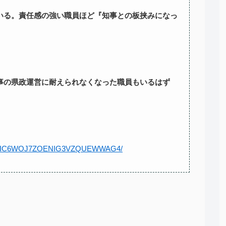
いる。責任感の強い職員ほど『知事との板挟みになっ
事の県政運営に耐えられなくなった職員もいるはず
212-UFIC6WOJ7ZOENIG3VZQUEWWAG4/