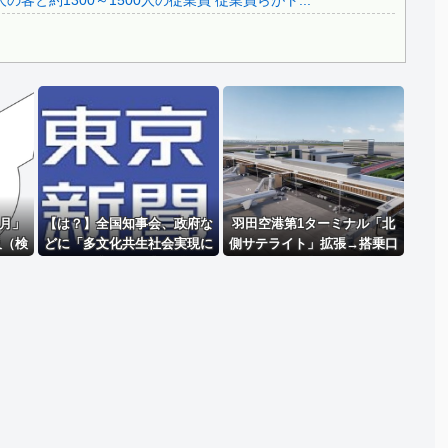
と約1300～1500人の従業員 従業員らがト...
Powered by livedoor 相互RSS
月」
【は？】全国知事会、政府な
羽田空港第1ターミナル「北
及（検
どに「多文化共生社会実現に
側サテライト」拡張→搭乗口
団体が
向けた提言」を提出 「国は
まで約1キロ歩かせる模様！
限区域
在留外国人を労働者と見てい
抗議団
るが、日本人と同じ生活者」
産党」