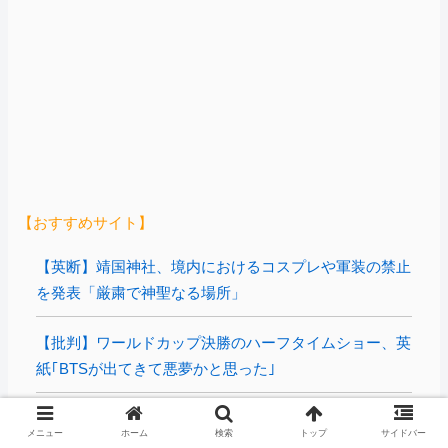
【おすすめサイト】
【英断】靖国神社、境内におけるコスプレや軍装の禁止
を発表「厳粛で神聖なる場所」
【批判】ワールドカップ決勝のハーフタイムショー、英
紙｢BTSが出てきて悪夢かと思った｣
【拡散希望】辺野古転覆事故遺族が「全容解明と再発防
メニュー
ホーム
検索
トップ
サイドバー
止を求める会」設立 継続的に活動するためと説明、