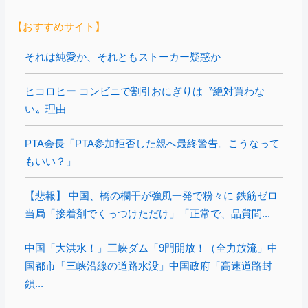
【おすすめサイト】
それは純愛か、それともストーカー疑惑か
ヒコロヒー コンビニで割引おにぎりは〝絶対買わな
い〟理由
PTA会長「PTA参加拒否した親へ最終警告。こうなって
もいい？」
【悲報】 中国、橋の欄干が強風一発で粉々に 鉄筋ゼロ
当局「接着剤でくっつけただけ」「正常で、品質問...
中国「大洪水！」三峡ダム「9門開放！（全力放流」中
国都市「三峡沿線の道路水没」中国政府「高速道路封
鎖...