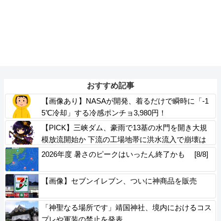
おすすめ記事
【画像あり】NASAが開発、着るだけで瞬時に「-1
5℃冷却」する冷感ポンチョ3,980円！
【PICK】三峡ダム、豪雨で13基の水門を開き大規
模放流開始か 下流の工場地帯に洪水流入で崩壊は
じまる
2026年度 暑さのピークはいったん終了かも [8/8]
【画像】セブンイレブン、ついに神商品を販売
「神聖なる場所です」靖国神社、境内におけるコス
プレや軍装の禁止を発表