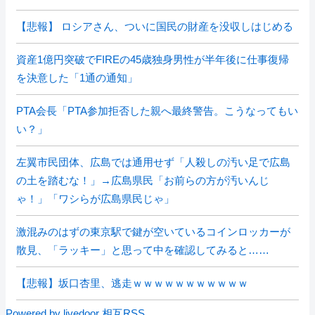
【悲報】 ロシアさん、ついに国民の財産を没収しはじめる
資産1億円突破でFIREの45歳独身男性が半年後に仕事復帰
を決意した「1通の通知」
PTA会長「PTA参加拒否した親へ最終警告。こうなってもい
い？」
左翼市民団体、広島では通用せず「人殺しの汚い足で広島
の土を踏むな！」→広島県民「お前らの方が汚いんじ
ゃ！」「ワシらが広島県民じゃ」
激混みのはずの東京駅で鍵が空いているコインロッカーが
散見、「ラッキー」と思って中を確認してみると……
【悲報】坂口杏里、逃走ｗｗｗｗｗｗｗｗｗｗｗ
Powered by livedoor 相互RSS