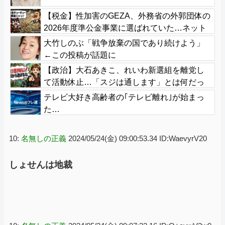
【税金】性加害のGEZA、外務省の外郭団体の
2026年度準公金事業に選ばれていた…ネット
「首相を小馬鹿にしながら公金に群がってた
大竹しのぶ「戦争放棄の国であり続けよう」
の？」「右手で補助金もらいながら左手で反
←この投稿が話題に
政府」
【政治】大石あきこ、れいわ新選組を離党し
て活動休止…「スジは通します」とは何だっ
たのか
テレビ大好き高齢者の｢テレビ離れ｣が始まっ
た…
10:
名無しの正義
2024/05/24(金) 09:00:53.34 ID:WaevyrV20
しょせんは地裁