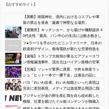
【おすすめサイト】
【英断】靖国神社、境内におけるコスプレや軍
装の禁止を発表「厳粛で神聖なる場所」
【避難所】キッチンカー、から揚げや麺類提供 4
0代女性「最高、パン中心の生活には飽き飽きし
ていて、野菜不足も感じていた」→時事通信タ
フ●ラーリを手がけたピニンファリーナ、日本の
イトル「パンに飽き飽き」
鉄道初デザイン。南海電鉄が新たな空港特急を
なにわ筋線へ導入
【速報】トランプ大統領が乗るエアフォースワ
ン情報漏洩事件、流出元はバイデン政権の空軍
長官と判明「アクセス権を取り消す」
【悲報】ソシャゲ業界に異変、サ終＆倒産ラッ
シュ「ヒット一本で一攫千金」は過去の話に
パヨ「れいわ信者、れいわ知能といった表現は
完全に差別表現。メディアは放送禁止用語に指
定するべき」
フジテレビが金の卵を産む鶏を自ら絞め殺した
模様、社運を賭けたドル箱コンテンツが御蔵入
りになってしまい……
移民を大量に受け入れた先進国は大きな経済的