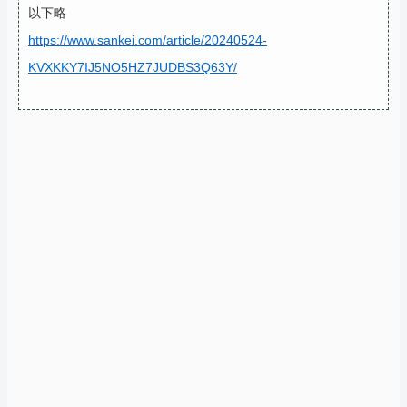
以下略
https://www.sankei.com/article/20240524-
KVXKKY7IJ5NO5HZ7JUDBS3Q63Y/