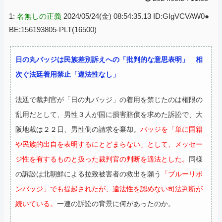
1:
名無しの正義
2024/05/24(金) 08:54:35.13 ID:GIgVCVAW0●
BE:156193805-PLT(16500)
日の丸バッジは民族差別訴えへの「批判的な意思表明」 相
次ぐ法廷着用禁止「違法性なし」
法廷で裁判官が「日の丸バッジ」の着用を禁じたのは権限の
乱用だとして、男性３人が国に損害賠償を求めた訴訟で、大
阪地裁は２２日、男性側の請求を棄却。
バッジを「単に国籍
や民族的出自を表明するにとどまらない」として、メッセー
ジ性を有するものと扱った裁判官の判断を適法とした。
同様
の訴訟は北朝鮮による拉致被害者の救出を願う
「ブルーリボ
ンバッジ」でも提起されたが、違法性を認めない司法判断が
続いている。
一連の訴訟の背景に何があったのか。