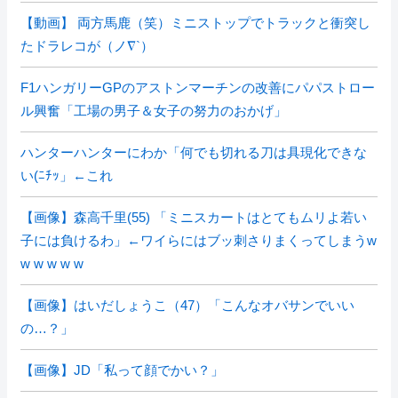
【動画】 両方馬鹿（笑）ミニストップでトラックと衝突し
たドラレコが（ノ∇`）
F1ハンガリーGPのアストンマーチンの改善にパパストロー
ル興奮「工場の男子＆女子の努力のおかげ」
ハンターハンターにわか「何でも切れる刀は具現化できな
い(ﾆﾁｯ」←これ
【画像】森高千里(55) 「ミニスカートはとてもムリよ若い
子には負けるわ」←ワイらにはブッ刺さりまくってしまうw
w w w w w
【画像】はいだしょうこ（47）「こんなオバサンでいい
の…？」
【画像】JD「私って顔でかい？」