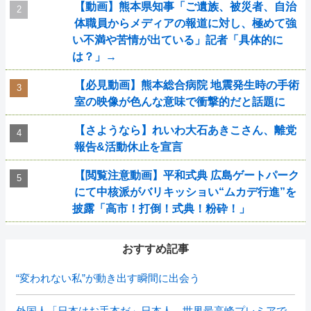
【動画】熊本県知事「ご遺族、被災者、自治
体職員からメディアの報道に対し、極めて強
い不満や苦情が出ている」記者「具体的に
は？」→
【必見動画】熊本総合病院 地震発生時の手術
室の映像が色んな意味で衝撃的だと話題に
【さようなら】れいわ大石あきこさん、離党
報告&活動休止を宣言
【閲覧注意動画】平和式典 広島ゲートパーク
にて中核派がバリキッショい“ムカデ行進”を
披露「高市！打倒！式典！粉砕！」
おすすめ記事
“変われない私”が動き出す瞬間に出会う
外国人「日本はお手本だ」日本人、世界最高峰プレミアで