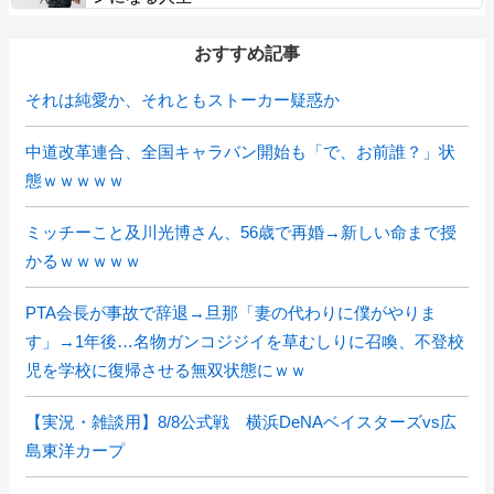
おすすめ記事
それは純愛か、それともストーカー疑惑か
中道改革連合、全国キャラバン開始も「で、お前誰？」状
態ｗｗｗｗｗ
ミッチーこと及川光博さん、56歳で再婚→新しい命まで授
かるｗｗｗｗｗ
PTA会長が事故で辞退→旦那「妻の代わりに僕がやりま
す」→1年後…名物ガンコジジイを草むしりに召喚、不登校
児を学校に復帰させる無双状態にｗｗ
【実況・雑談用】8/8公式戦 横浜DeNAベイスターズvs広
島東洋カープ