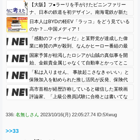
で中学生死亡
【大阪】フ●ラーリを手がけたピニンファリー
ナ、日本の鉄道を初デザイン。南海電鉄が新た
な「空港特急」をなにわ筋線へ導入
日本人はBYDの軽EV「ラッコ」をどう見ている
のか？…中国メディア！
「感動のフィナーレだ」と某野党が達成した偉
業に称賛の声が殺到、なんかヒーロー番組の最
終回を見ているような気分に……
国家予算が枯渇したロシアが山賊の真似事を開
始、金銀貴金属じゃなくて自動車とかってとこ
ろがリアリティありすぎる……
「私は入りません、 事故起こさなきゃいい」と
保険加入を勧められた推し活民が反発、保険代
が勿体無いし事故起こしたとして……
高市首相が経歴詐称していると確信した某映画
評論家、「上級公務員試験に合格とは書いてな
いんですが…」とツッコミを受けまくり……
336:
名無しさん
2023/10/16(月) 22:05:27.74 ID:5Xwug
>>33