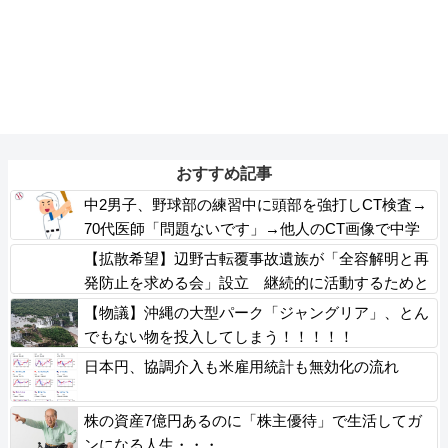
おすすめ記事
中2男子、野球部の練習中に頭部を強打しCT検査→
70代医師「問題ないです」→他人のCT画像で中学
生死亡
【拡散希望】辺野古転覆事故遺族が「全容解明と再
発防止を求める会」設立 継続的に活動するためと
説明、クラファン立ち上げも準備
【物議】沖縄の大型パーク「ジャングリア」、とん
でもない物を投入してしまう！！！！！
日本円、協調介入も米雇用統計も無効化の流れ
株の資産7億円あるのに「株主優待」で生活してガ
ンになる人生・・・