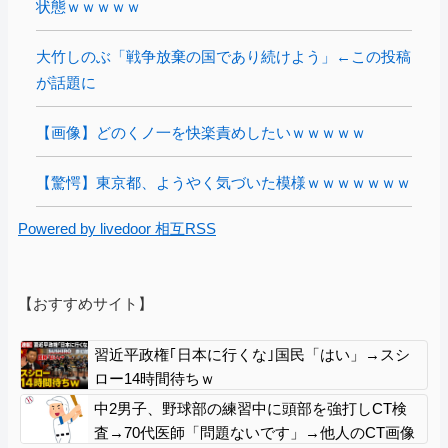
状態ｗｗｗｗｗ
大竹しのぶ「戦争放棄の国であり続けよう」←この投稿
が話題に
【画像】どのくノ一を快楽責めしたいｗｗｗｗｗ
【驚愕】東京都、ようやく気づいた模様ｗｗｗｗｗｗｗ
Powered by livedoor 相互RSS
【おすすめサイト】
習近平政権｢日本に行くな｣国民「はい」→スシ
ロー14時間待ちｗ
中2男子、野球部の練習中に頭部を強打しCT検
査→70代医師「問題ないです」→他人のCT画像