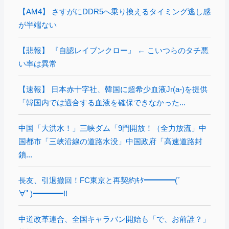
【AM4】 さすがにDDR5へ乗り換えるタイミング逃し感
が半端ない
【悲報】 『自認レイブンクロー』 ← こいつらのタチ悪
い率は異常
【速報】 日本赤十字社、韓国に超希少血液Jr(a-)を提供
「韓国内では適合する血液を確保できなかった...
中国「大洪水！」三峡ダム「9門開放！（全力放流」中
国都市「三峡沿線の道路水没」中国政府「高速道路封
鎖...
長友、引退撤回！FC東京と再契約ｷﾀ━━━━(ﾟ
∀ﾟ)━━━━!!
中道改革連合、全国キャラバン開始も「で、お前誰？」