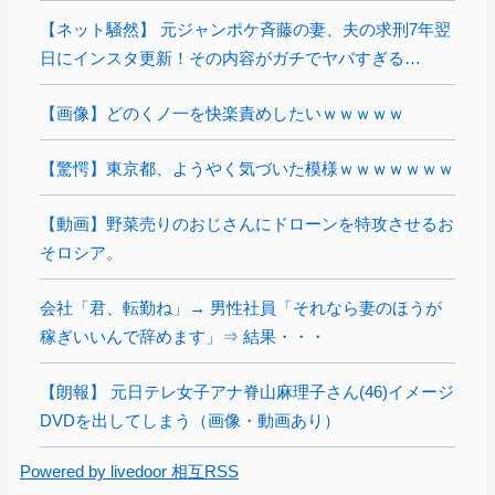
【ネット騒然】 元ジャンポケ斉藤の妻、夫の求刑7年翌
日にインスタ更新！その内容がガチでヤバすぎる…
【画像】どのくノ一を快楽責めしたいｗｗｗｗｗ
【驚愕】東京都、ようやく気づいた模様ｗｗｗｗｗｗｗ
【動画】野菜売りのおじさんにドローンを特攻させるお
そロシア。
会社「君、転勤ね」→ 男性社員「それなら妻のほうが
稼ぎいいんで辞めます」⇒ 結果・・・
【朗報】 元日テレ女子アナ脊山麻理子さん(46)イメージ
DVDを出してしまう（画像・動画あり）
Powered by livedoor 相互RSS