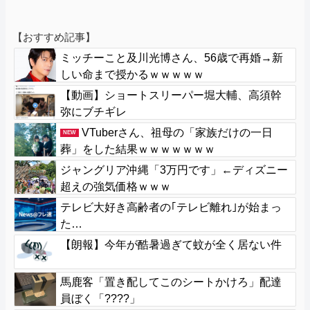
【おすすめ記事】
ミッチーこと及川光博さん、56歳で再婚→新
しい命まで授かるｗｗｗｗｗ
【動画】ショートスリーパー堀大輔、高須幹
弥にブチギレ
VTuberさん、祖母の「家族だけの一日
NEW
葬」をした結果ｗｗｗｗｗｗｗ
ジャングリア沖縄「3万円です」←ディズニー
超えの強気価格ｗｗｗ
テレビ大好き高齢者の｢テレビ離れ｣が始まっ
た…
【朗報】今年が酷暑過ぎて蚊が全く居ない件
馬鹿客「置き配してこのシートかけろ」配達
員ぼく「????」