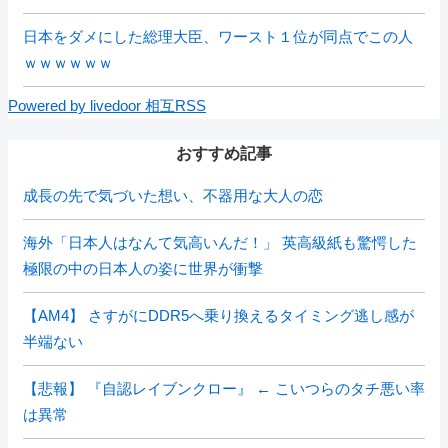
日本をダメにした総理大臣、ワースト１位が同点でこの人
ｗｗｗｗｗｗ
Powered by livedoor 相互RSS
おすすめ記事
成長の先で気づいた想い、不器用な大人の恋
海外「日本人はなんて気高いんだ！」 英高級紙も驚愕した
極限の中の日本人の姿に世界が衝撃
【AM4】 さすがにDDR5へ乗り換えるタイミング逃し感が
半端ない
【悲報】 『自認レイブンクロー』 ← こいつらのタチ悪い率
は異常