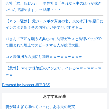
会社「君、転勤ね」→ 男性社員「それなら妻のほうが稼ぎ
いいんで辞めます」⇒ 結果・・・
【ネット騒然】 元ジャンポケ斉藤の妻、夫の求刑7年翌日に
インスタ更新！その内容がガチでヤバすぎる…
パさん「平和を願う式典なのに防弾ガラスと防弾バッグSP
で囲まれた壇上でスピーチする人が総理大臣」
コメ高値掴みの損切り加速ｗｗｗｗｗｗｗｗｗ
【悲報】 マイナ保険証のクソぶり、バレるｗｗｗｗｗｗｗ
ｗｗ
Powered by livedoor 相互RSS
おすすめ記事
妻が嫌すぎて壊れていった、ある夫の現実