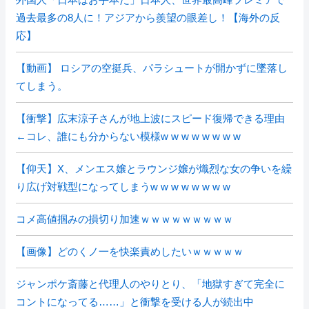
過去最多の8人に！アジアから羨望の眼差し！【海外の反
応】
【動画】 ロシアの空挺兵、パラシュートが開かずに墜落し
てしまう。
【衝撃】広末涼子さんが地上波にスピード復帰できる理由
←コレ、誰にも分からない模様w w w w w w w w
【仰天】X、メンエス嬢とラウンジ嬢が熾烈な女の争いを繰
り広げ対戦型になってしまうw w w w w w w w
コメ高値掴みの損切り加速ｗｗｗｗｗｗｗｗｗ
【画像】どのくノ一を快楽責めしたいｗｗｗｗｗ
ジャンポケ斎藤と代理人のやりとり、「地獄すぎて完全に
コントになってる……」と衝撃を受ける人が続出中