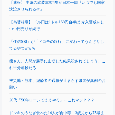
【速報】 中露の武装軍艦4隻が日本一周『いつでも国家
沈没させられるぞ』
【為替相場】 ドル円は1ドル158円台半ば 介入警戒をし
つつ円売りが続行
「住信SBI」が「ドコモの銀行」に変わってうんざりし
てるやつw w w
熊さん、人間が勝手に山壊した結果殺されてしまう…こ
れ半分虐殺だろ
被災地・熊本、泥酔者の通報が止まらず県警が異例のお
願い
20代「50年ローンでええやろ」←これマジ？？？
ドンキのうなぎ食べた14人が食中毒…3歳児から75歳ま