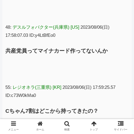
48:
デスルフォバクター(兵庫県) [US]
2023/08/06(日)
17:58:07.03 ID:y4LtBfEo0
共産党員ってマイナカード作ってないんか
55:
レジオネラ(三重県) [KR]
2023/08/06(日) 17:59:25.57
ID:c73W0kMa0
Cちゃん7割はどこから持ってきたの？
メニュー
ホーム
検索
トップ
サイドバー