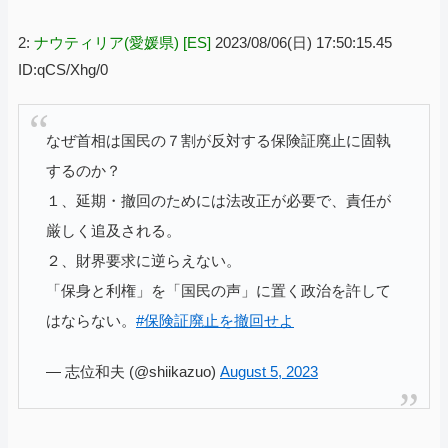
2:
ナウティリア(愛媛県) [ES]
2023/08/06(日) 17:50:15.45
ID:qCS/Xhg/0
なぜ首相は国民の７割が反対する保険証廃止に固執
するのか？
１、延期・撤回のためには法改正が必要で、責任が
厳しく追及される。
２、財界要求に逆らえない。
「保身と利権」を「国民の声」に置く政治を許して
はならない。
#保険証廃止を撤回せよ
— 志位和夫 (@shiikazuo)
August 5, 2023