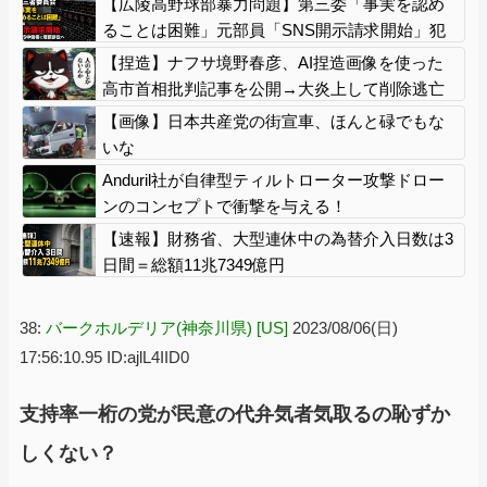
【広陵高野球部暴力問題】第三委「事実を認め
ることは困難」元部員「SNS開示請求開始」犯
人として晒してた人達に損害賠償請求訴訟を起
【捏造】ナフサ境野春彦、AI捏造画像を使った
こす方針
高市首相批判記事を公開→大炎上して削除逃亡
【画像】日本共産党の街宣車、ほんと碌でもな
いな
Anduril社が自律型ティルトローター攻撃ドロー
ンのコンセプトで衝撃を与える！
【速報】財務省、大型連休中の為替介入日数は3
日間＝総額11兆7349億円
38:
バークホルデリア(神奈川県) [US]
2023/08/06(日)
17:56:10.95 ID:ajlL4IID0
支持率一桁の党が民意の代弁気者気取るの恥ずか
しくない？