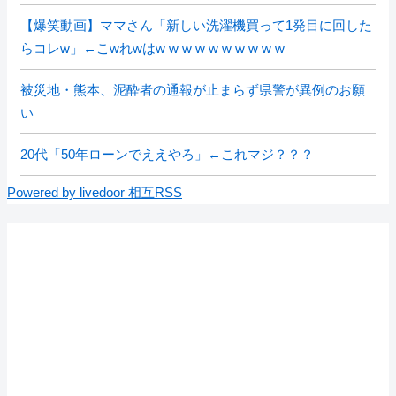
【爆笑動画】ママさん「新しい洗濯機買って1発目に回した
らコレw」←こwれwはw w w w w w w w w w
被災地・熊本、泥酔者の通報が止まらず県警が異例のお願
い
20代「50年ローンでええやろ」←これマジ？？？
Powered by livedoor 相互RSS