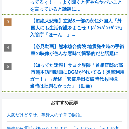
ってるぅ！」→よく聞くと何やらヤバいこと
を言っていると話題に…
【超絶大悲報】左派&一部の永住外国人「外
国人にも生活保護をよこせ！(ﾊﾞﾝｯﾊﾞﾝｯﾊﾞﾝｯ」
入管庁「ほーん…」→
【必見動画】熊本総合病院 地震発生時の手術
室の映像が色んな意味で衝撃的だと話題に
【知ってた速報】サヨク界隈「首相官邸の高
市熊本訪問動画にBGMが付いてる！災害利用
ガー！」→産経「安倍岸田石破時代も同様。
当時は批判なかった」（動画）
おすすめ記事
大変だけど幸せ。等身大の子育て物語。
先生から電話があったんだけど、「～とか～」「～とか考