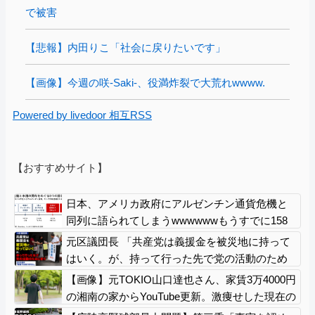
で被害
【悲報】内田りこ「社会に戻りたいです」
【画像】今週の咲-Saki-、役満炸裂で大荒れwwww.
Powered by livedoor 相互RSS
【おすすめサイト】
日本、アメリカ政府にアルゼンチン通貨危機と
同列に語られてしまうwwwwwwもうすでに158
円に戻る
元区議団長 「共産党は義援金を被災地に持って
はいく。が、持って行った先で党の活動のため
に使う」 日本共産党「事実ではありません」
【画像】元TOKIO山口達也さん、家賃3万4000円
の湘南の家からYouTube更新。激痩せした現在の
姿がこちら…