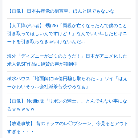
【画像】 日本共産党の街宣車、ほんと碌でもないな
【人工障がい者】 甥(28)「両親が亡くなったんで僕のこと
引き取ってほしいんですけど！」なんでいい年したヒキニ
ートを引き取らなきゃいけないんだ...
海外「ディズニーがゴミのようだ！」日本がアニメ化した
米人気SF作品に絶賛の声が殺到中
積水ハウス「地面師に55億円騙し取られた…」ワイ「はえ
ーかわいそう…会社滅茶苦茶やろなぁ」
【画像】 Netflix版『リボンの騎士』、とんでもない事にな
るｗｗｗｗｗ
【放送事故】 昔のドラマのレ◯プシーン、今見るとアウト
すぎる・・・