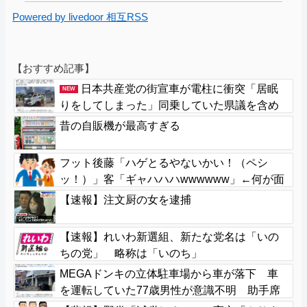
Powered by livedoor 相互RSS
【おすすめ記事】
日本共産党の街宣車が電柱に衝突「居眠
NEW
りをしてしまった」同乗していた県議を含め
男女3人重傷
昔の自販機が最高すぎる
フット後藤「ハゲとるやないかい！（ペシ
ッ！）」客「ギャハハハwwwwww」←何が面
白いの？
【速報】注文厨の女を逮捕
【速報】れいわ新選組、新たな党名は「いの
ちの党」 略称は「いのち」
MEGAドンキの立体駐車場から車が落下 車
を運転していた77歳男性が意識不明 助手席
の妻は腰を骨折