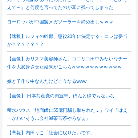
えて～」と何度も言ってたのが耳に残ってしまった
ヨーロッパが中国製メガソーラーを締め出しｗｗｗ
【速報】ルフィの幹部、懲役20年に決定する←コレは妥当
か？？？？？？？
【画像】カリスマ美容師さん、ココリコ田中みたいなチー
牛を大変身させた結果がこちらw w w w w w w w w w w
嫁と子作り中なんだけどこうなるwww
【画像】 日本共産党の街宣車、ほんと碌でもないな
積水ハウス「地面師に55億円騙し取られた…」ワイ「はえ
ーかわいそう…会社滅茶苦茶やろなぁ」
【悲報】内田りこ「社会に戻りたいです」