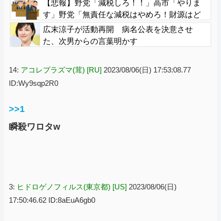
【悲報】野党「減税しろ！！」高市「やりま
す」野党「無責任な減税はやめろ！財源はど
うする????」
広末涼子が活動再開 病名公表を決意させ
た、次男からの言葉明かす
14:
アコレプラズマ(茸) [RU]
2023/08/06(日) 17:53:08.77
ID:Wy9sqp2R0
>>1
瞬殺ワロタw
3:
ヒドロゲノフィルス(東京都) [US]
2023/08/06(日)
17:50:46.62 ID:8aEuA6gb0