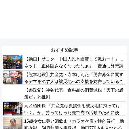
おすすめ記事
【動画】サヨク「中国人民と連帯して戦おー！」…
ネット「正体隠さなくなったなぁ」「普通に外患誘
致じゃないのかな」
【熊本地震】共産党・寺本けんた「災害募金に関す
るデマを流す人は被災地への支援を妨害しているこ
とを自覚してください」 ネット「では熊本に直接
【参政党】神谷代表、食料品の消費減税「天下の愚
募金すればいいだけですね！」
策だ」と批判
元区議団長 「共産党は義援金を被災地に持っては
いく。が、持って行った先で党の活動のために使
う」 日本共産党「事実ではありません」
15歳少女に薬と酒飲ませカラオケ店で性的暴行、動
画撮影 54歳無職を再逮捕 動画770本も見つかる