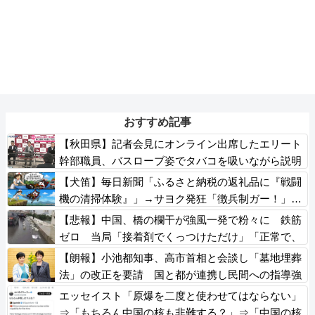
おすすめ記事
【秋田県】記者会見にオンライン出席したエリート
幹部職員、バスローブ姿でタバコを吸いながら説明
県が聞き取りへ
【犬笛】毎日新聞「ふるさと納税の返礼品に『戦闘
機の清掃体験』」→サヨク発狂「徴兵制ガー！」…
ネット「どういう論理構造を立てた結果その思考に
【悲報】中国、橋の欄干が強風一発で粉々に 鉄筋
至ったんだ？」
ゼロ 当局「接着剤でくっつけただけ」「正常で、
品質問題はない」
【朗報】小池都知事、高市首相と会談し「墓地埋葬
法」の改正を要請 国と都が連携し民間への指導強
化を進める方向で一致
エッセイスト「原爆を二度と使わせてはならない」
⇒「もちろん中国の核も非難する？」⇒「中国の核