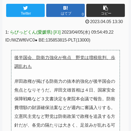
Twitter
はてブ
コピー
0
2023.04.05 13:30
1:
らぴっどくん(愛媛県) [ﾇｺ]
2023/04/05(水) 09:54:49.22
ID:/WZWf6VC0● BE:135853815-PLT(13000)
後半国会、防衛力強化が焦点 野党は増税批判、歩
調乱れも
岸田政権が掲げる防衛力の抜本的強化が後半国会の
焦点となりそうだ。岸田文雄首相は４日、国家安全
保障戦略など３文書決定を衆院本会議で報告。防衛
費増額の財源確保法案などが週内に審議入りする。
立憲民主党など野党は防衛政策で政権を追及する方
針だが、各党の隔たりは大きく、足並みが乱れる可