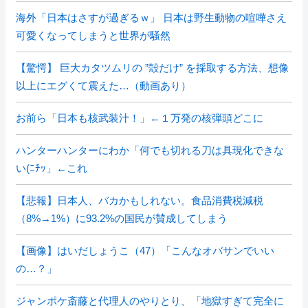
海外「日本はさすが過ぎるｗ」 日本は野生動物の喧嘩さえ
可愛くなってしまうと世界が騒然
【驚愕】 巨大カタツムリの ”殻だけ” を採取する方法、想像
以上にエグくて震えた…（動画あり）
お前ら「日本も核武装汁！」←１万発の核弾頭どこに
ハンターハンターにわか「何でも切れる刀は具現化できな
い(ﾆﾁｯ」←これ
【悲報】日本人、バカかもしれない。食品消費税減税
（8%→1%）に93.2%の国民が賛成してしまう
【画像】はいだしょうこ（47）「こんなオバサンでいい
の…？」
ジャンポケ斎藤と代理人のやりとり、「地獄すぎて完全に