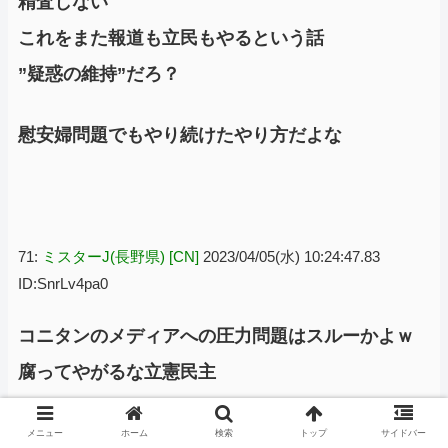
精査しない
これをまた報道も立民もやるという話
”疑惑の維持”だろ？
慰安婦問題でもやり続けたやり方だよな
71:
ミスターJ(長野県) [CN]
2023/04/05(水) 10:24:47.83
ID:SnrLv4pa0
コニタンのメディアへの圧力問題はスルーかよｗ
腐ってやがるな立憲民主
メニュー
ホーム
検索
トップ
サイドバー