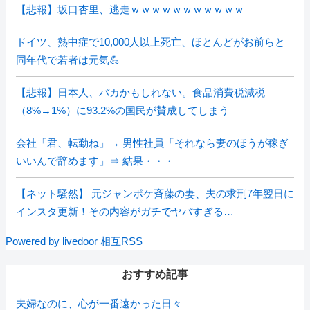
【悲報】坂口杏里、逃走ｗｗｗｗｗｗｗｗｗｗｗ
ドイツ、熱中症で10,000人以上死亡、ほとんどがお前らと
同年代で若者は元気💪
【悲報】日本人、バカかもしれない。食品消費税減税
（8%→1%）に93.2%の国民が賛成してしまう
会社「君、転勤ね」→ 男性社員「それなら妻のほうが稼ぎ
いいんで辞めます」⇒ 結果・・・
【ネット騒然】 元ジャンポケ斉藤の妻、夫の求刑7年翌日に
インスタ更新！その内容がガチでヤバすぎる…
Powered by livedoor 相互RSS
おすすめ記事
夫婦なのに、心が一番遠かった日々