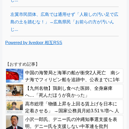
左翼市民団体、広島では通用せず「人殺しの汚い足で広
島の土を踏むな！」→広島県民「お前らの方が汚いん
じ...
Powered by livedoor 相互RSS
【おすすめ記事】
中国の海警局と海軍の船が衝突2人死亡 南シ
ナ海でフィリピン船を追跡中、公表までに1年
【九州名物】鶏刺し食べた医師、全身麻痺
へ…「死んだほうが良かった」
高市総理「物価上昇を上回る賃上げを日本に
定着させる」 →国家公務員月給3.51％増へ 人
事院の勧告を受け
小沢一郎氏、デニー氏の沖縄知事選支援を表
明。デニー氏を支援しない中革連を批判