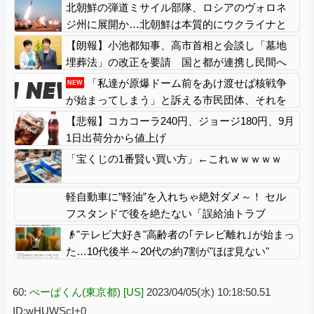
から別の整備工場にする！」 ｗｗｗｗｗｗｗｗ
北朝鮮の弾道ミサイル部隊、ロシアのヴォロネ
ｗｗｗｗｗｗｗｗ
ジ州に展開か…北朝鮮は本質的にウクライナと
戦争状態に！
【朗報】小池都知事、高市首相と会談し「墓地
埋葬法」の改正を要請 国と都が連携し民間へ
の指導強化を進める方向で一致
「私達が原爆ドーム前をあけ渡せば核戦争
NEW
が始まってしまう」と訴える市民団体、それを
聞いた被爆3世の人が……
【悲報】コカコーラ240円、ジョージ180円、9月
1日出荷分から値上げ
「宝くじの1番賢い買い方」←これｗｗｗｗｗ
軽自動車に”軽油”を入れちゃ絶対ダメ～！ セル
フスタンドで後を絶たない「誤給油トラブ
ル」！
👴"テレビ大好き"高齢者の｢テレビ離れ｣が始まっ
た…10代後半～20代の約7割が"ほぼ見ない"
60:
ぺーぱくん(東京都) [US]
2023/04/05(水) 10:18:50.51
ID:wHUWScI+0