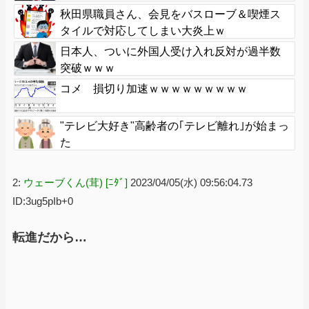
秋田県職員さん、会見をバスローブ＆喫煙ス
タイルで対応してしまい大炎上ｗ
日本人、ついに外国人受け入れ反対が過半数
突破ｗｗｗ
コメ 損切り加速ｗｗｗｗｗｗｗｗｗ
"テレビ大好き"高齢者の｢テレビ離れ｣が始まっ
た
2:
ウェーブくん(茸) [ﾆﾀﾞ]
2023/04/05(水) 09:56:04.73
ID:3ug5pIb+0
転進だから…