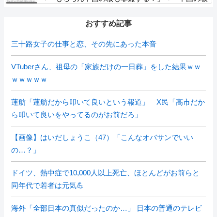
は綺麗な核！」
おすすめ記事
三十路女子の仕事と恋、その先にあった本音
VTuberさん、祖母の「家族だけの一日葬」をした結果ｗｗ
ｗｗｗｗｗ
蓮舫「蓮舫だから叩いて良いという報道」 X民「高市だか
ら叩いて良いをやってるのがお前だろ」
【画像】はいだしょうこ（47）「こんなオバサンでいい
の…？」
ドイツ、熱中症で10,000人以上死亡、ほとんどがお前らと
同年代で若者は元気💪
海外「全部日本の真似だったのか…」 日本の普通のテレビ