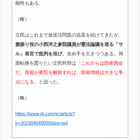
能性もある。
（略）
立民はこれまで放送法問題の追及を続けてきたが、
旗振り役の小西洋之参院議員が憲法論議を巡る「サ
ル」発言で批判を浴び、
攻め手を欠きつつある。局
面転換を図りたい立民幹部は
「これからは防衛国会
だ。首相が衆院を解散すれば、防衛増税は大きな争
点になる」
と語った。
（略）
https://www.jiji.com/jc/article?
k=2023040400956&g=pol