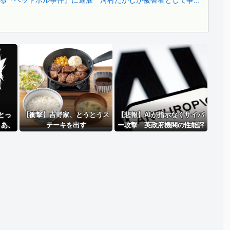
『ペットボル事件』に進展 河村たかしが被害者として事...
..
Powered by livedoor 相互RSS
とっ
【衝撃】吉野家、とうとうス
【悲報】AIが指示なくサイバ
・あ、
テーキを出す
ー攻撃 英政府機関の性能評
落にな
価試験
・