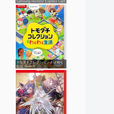
Samsung microSD Express Card
256GB for Nintendo Switch 2(サ
ムスン マイクロSDエクスプレス
カード 256GB) 【Amazon.co.jp
限定特典】Nintendo S
トモダチコレクション わくわく
生活 -Switch