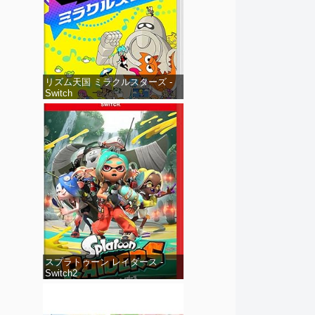
リズム天国 ミラクルスターズ -
Switch
スプラトゥーン レイダース -
Switch2