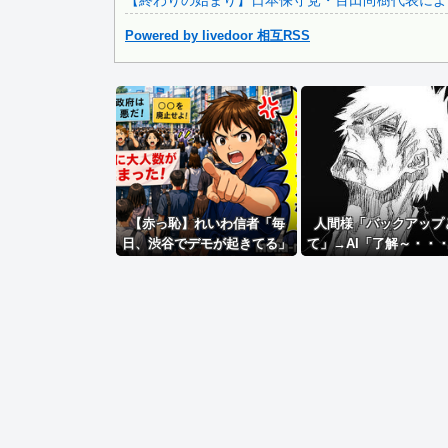
【終わりの始まり】日本保守党・百田尚樹代表による
【ＧＪ】 クラスに迷惑な池沼がいた。リーダー格のＡ「なん.
Powered by livedoor 相互RSS
Powered by livedoor 相互RSS
【赤っ恥】れいわ信者「毎
人間様「バックアップ
日、渋谷でデモが起きてる」
て」→AI「了解～・・
ネット「参加者の少なさを隠
間違えた」→ガチで洒
すために通行人に混じってる
らない事態に・・
のリプ欄でバラされてて草」