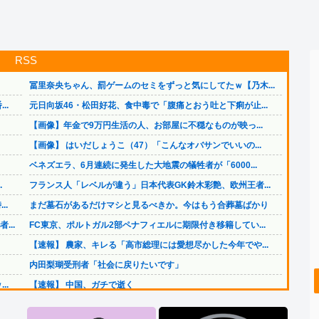
RSS
冨里奈央ちゃん、罰ゲームのセミをずっと気にしてたｗ【乃木...
..
元日向坂46・松田好花、食中毒で「腹痛とおう吐と下痢が止...
【画像】年金で9万円生活の人、お部屋に不穏なものが映っ...
【画像】 はいだしょうこ（47）「こんなオバサンでいいの...
ベネズエラ、6月連続に発生した大地震の犠牲者が「6000...
.
フランス人「レベルが違う」日本代表GK鈴木彩艶、欧州王者...
..
まだ墓石があるだけマシと見るべきか。今はもう合葬墓ばかり
..
FC東京、ポルトガル2部ペナフィエルに期限付き移籍してい...
【速報】 農家、キレる「高市総理には愛想尽かした今年でや...
内田梨瑚受刑者「社会に戻りたいです」
..
【速報】 中国、ガチで逝く
【画像】 福岡、こんなのが普通に走ってるｗｗｗｗｗｗｗｗ...