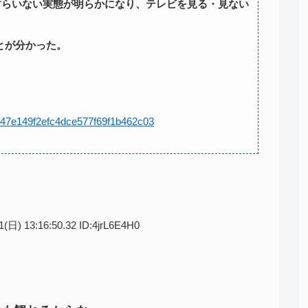
すらいない実態が明らかになり、テレビを見る・見ない
とが分かった。
45e47e149f2efc4dce577f69f1b462c03
1(日) 13:16:50.32 ID:4jrL6E4H0