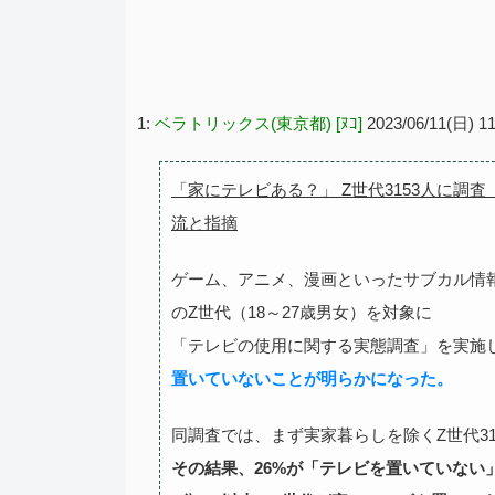
1:
ベラトリックス(東京都) [ﾇｺ]
2023/06/11(日) 1
「家にテレビある？」 Z世代3153人に調
流と指摘
ゲーム、アニメ、漫画といったサブカル情報を
のZ世代（18～27歳男女）を対象に
「テレビの使用に関する実態調査」を実施
置いていないことが明らかになった。
同調査では、まず実家暮らしを除くZ世代3
その結果、26%が「テレビを置いていない