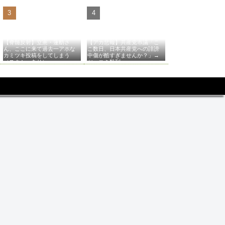
【脊髄反射】立憲・蓮舫さ
【アカ悲報】共産党市議「こ
ん、ここに来て過去一アホな
こ数日、日本共産党への誹謗
カミツキ投稿をしてしまう
中傷が酷すぎませんか？」→
（スクショあり）
ツッコミ殺到