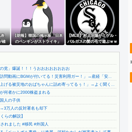
（ ´_ゝ`）中道幹事長、食料品消費税2年間1%の閣議決...
..
【悲報】 学生なのに月1億稼いでたキャバ嬢、配信中に首吊...
【画像】 福岡、こんなのが普通に走ってるｗｗｗｗｗｗｗｗ...
..
【衝撃】 イオンモール爆発事故、『とんでもない事実』が判...
代表、
【衝撃】 イオンモール爆発事故、『とんでもない事実』が判...
【朗報】韓国の掲示板「日本
【MLB】村上宗隆がミゲル・
が確
のペンギンがストライキ」
バルガスの髪の毛で遊ぶｗｗ
【超絶朗報】「れいわ新選組」改め、新党「いのちの党」爆誕...
では実
ｗｗ → 「Wソックスの動画
..
【知ってた速報】サヨク界隈「首相官邸の高市熊本訪問動画に...
「野球
は依存度が高いな」「たった
一人でこんなにチームが変わ
【恐怖動画】反高市界隈「高市の取り巻きが、声を上げる被災...
るんだからすごいわ」
の党」爆誕！！！うおおおおおおおお
..
【察し】佐賀のブランドいちご「いちごさん」の苗が何者かに...
問動画にBGMが付いてる！災害利用ガー！」→産経「安...
..
【移民政策反対】イオンの売り場で唐揚げを食う中国人の子供
げる被災地のおばちゃんに詰め寄ってるぅ！」→よく聞く...
..
【炎上】藤沢市「モスク建設と土葬も許可します」→3万人の...
何者かに2000株盗まれる
..
91歳女性の遺体を遺棄したベトナム国籍の男が逮捕されまし...
国人の子供
..
日本旅行キャンセルすべきか…1万年ぶり史上最大級の火山の...
→3万人の反対署名も却下
に
無気力な韓国代表、オーストリアにも0-1で敗北…3月のA...
さくらの解説】
..
3.1節がある月なのに…3月のカレンダーに日本の富士山・...
れました #移民 #外国人
..
韓国代表、コートジボワールに0対4で完敗＝韓国の反応