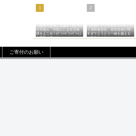
【超絶大悲報】左派&一部の永
【悲報】ナフサ6月ﾂﾑﾂﾑおじこ
住外国人「外国人にも生活保
と境野春彦氏、高市首相が憎
護をよこせ！(ﾊﾞﾝｯﾊﾞﾝｯﾊﾞﾝｯ」
すぎてとうとう一線を越える
入管庁「ほーん…」→
（スクショ）
ご寄付のお願い