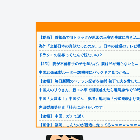
【動画】 首都高で4tトラックが原因の玉突き事故に巻き込...
海外「全部日本の真似だったのか…」 日本の普通のテレビ番.
ドラクエの世界ってなんで銃ないの？
【2/2】 妻が不倫相手の子を産んだ。妻は私が知らないと...
中国Zbtlink製ルーター20機種にバックドア見つかる...
【速報】 毎日新聞のベテラン記者を逮捕 包丁で夫を脅した..
中国人のリウさん、新エネ車で国境越えたら遠隔操作で30時.
中国「大洪水！」中国ダム「決壊」地元民「公式発表より死者.
内田梨瑚受刑者「社会に戻りたいです」
【速報】 中国、ガチで逝く
【画像】 福岡、こんなのが普通に走ってるｗｗｗｗｗｗｗｗ.
（ ´_ゝ`）中道幹事長、食料品消費税2年間1%の閣議決...