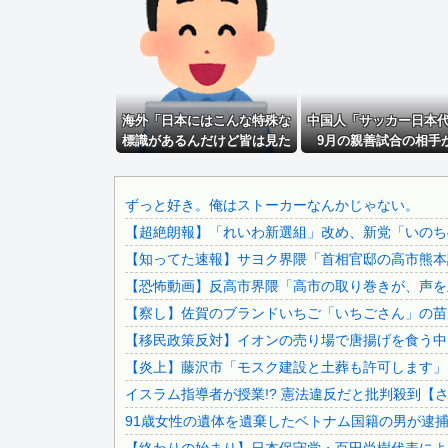
【凄い】 LINE上司「休日で悪いけど会社来て！」ワイ「...
「ジャニーさんとつかこうへい氏は同じ」少年隊・錦織一清が.
【悲報】高市首相の“個人的なSNS投稿”で習近平ブチギレ...
日本の地震被害に支援したのに…「韓国産の水は水洗トイレに.
海外「日本にはこんな特殊な
無期懲役、去年の仮釈放わずか４人…もう実質終身刑だった
中国人「サッカー日本
標識があるんだけど皆は見た
9月の親善試合の相手
日産が社運をかけて発売するSUVｗｗｗｗｗｗｗ
ことある？」→「何これめち
定！」 中国人「今ま
【謎】斉藤慎二「同意してくれたよね？どうして…」被害女性.
ゃくちゃ可愛いｗｗ」【海外
質的に全て引き分け」
の反応】
のリベンジ戦」
【ライザのアトリエ3】キューズQ「ライザ (ライザリン・...
ずっと好き。俺はストーカーなんかじゃない。
【超絶朗報】「れいわ新選組」改め、新党「いのち
【画像】見せブラ・見せパン、過去にないレベルで流行りまく.
【知ってた速報】サヨク界隈「首相官邸の高市熊本訪
【有能】政府「トラックはサービスエリア利用有料化すればサ.
【恐怖動画】反高市界隈「高市の取り巻きが、声を上
医者「麻酔かけますよー」 わい(全身麻酔に耐えて見せる！.
【察し】佐賀のブランドいちご「いちごさん」の苗が
ウクライナの次は日本とかいうやついるけどどういう理屈なの.
【移民政策反対】イオンの売り場で唐揚げを食う中
【超絶朗報】「れいわ新選組」改め、新党「いのちの党」爆誕.
【炎上】藤沢市「モスク建設と土葬も許可します」
【画像】日本さん、避難所が各国と比べて優秀過ぎると話題
イスラム指導者が授業!? 憲法違反だと批判殺到【
【画像】 福岡、こんなのが普通に走ってるｗｗｗｗｗｗｗｗ.
91歳女性の遺体を遺棄したベトナム国籍の男が逮捕さ
【衝撃】 イオンモール爆発事故、『とんでもない事実』が判.