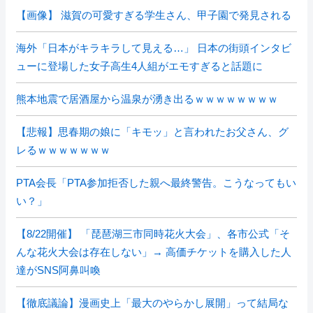
【画像】 滋賀の可愛すぎる学生さん、甲子園で発見される
海外「日本がキラキラして見える…」 日本の街頭インタビ
ューに登場した女子高生4人組がエモすぎると話題に
熊本地震で居酒屋から温泉が湧き出るｗｗｗｗｗｗｗｗ
【悲報】思春期の娘に「キモッ」と言われたお父さん、グ
レるｗｗｗｗｗｗｗ
PTA会長「PTA参加拒否した親へ最終警告。こうなってもい
い？」
【8/22開催】 「琵琶湖三市同時花火大会」、各市公式「そ
んな花火大会は存在しない」→ 高価チケットを購入した人
達がSNS阿鼻叫喚
【徹底議論】漫画史上「最大のやらかし展開」って結局な