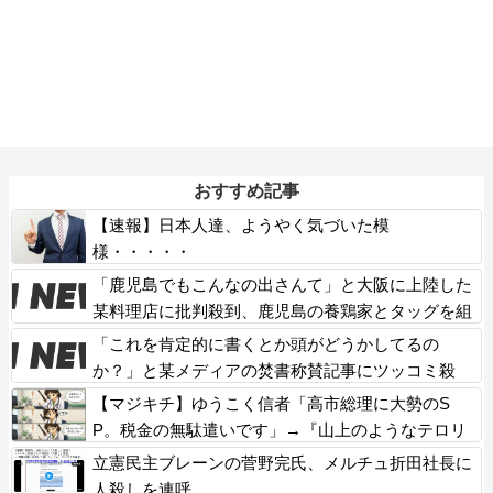
おすすめ記事
【速報】日本人達、ようやく気づいた模
様・・・・・
「鹿児島でもこんなの出さんて」と大阪に上陸した
某料理店に批判殺到、鹿児島の養鶏家とタッグを組
んだところで……
「これを肯定的に書くとか頭がどうかしてるの
か？」と某メディアの焚書称賛記事にツッコミ殺
到、自分で本屋を作るとかそういう話かと思った
【マジキチ】ゆうこく信者「高市総理に大勢のS
ら……
P。税金の無駄遣いです」→『山上のようなテロリ
ストのせい』とリプされ「山上君が犯人だとまだ思
立憲民主ブレーンの菅野完氏、メルチュ折田社長に
っておられるのですか？」ドヤ顔ポスト
人殺しを連呼