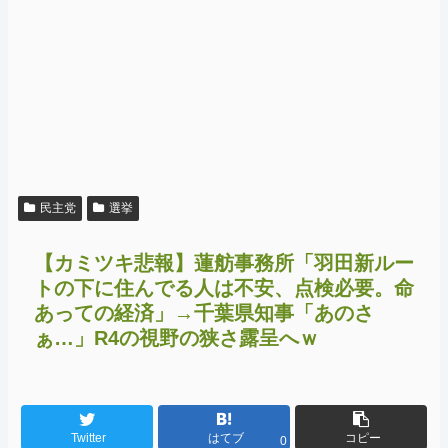
民主党
選挙
【カミツキ悲報】蓮舫事務所「羽田新ルー
トの下に住んでる人は不安、点検必要。命
あっての経済」→千葉県知事「あのさ
ぁ…」R4の視野の狭さ露呈へｗ
Twitter
はてブ
コピー
0