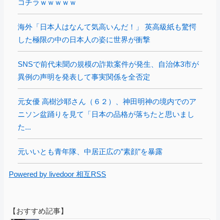
コチラｗｗｗｗｗ
海外「日本人はなんて気高いんだ！」 英高級紙も驚愕
した極限の中の日本人の姿に世界が衝撃
SNSで前代未聞の規模の詐欺案件が発生、自治体3市が
異例の声明を発表して事実関係を全否定
元女優 高樹沙耶さん（６２）、神田明神の境内でのア
ニソン盆踊りを見て「日本の品格が落ちたと思いまし
た...
元いいとも青年隊、中居正広の”素顔”を暴露
Powered by livedoor 相互RSS
【おすすめ記事】