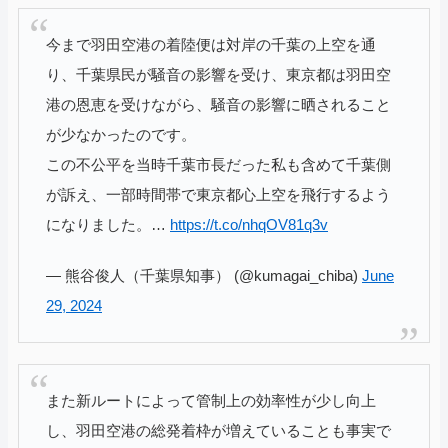
今まで羽田空港の着陸便は対岸の千葉の上空を通
り、千葉県民が騒音の影響を受け、東京都は羽田空
港の恩恵を受けながら、騒音の影響に晒されること
が少なかったのです。
この不公平を当時千葉市長だった私も含めて千葉側
が訴え、一部時間帯で東京都心上空を飛行するよう
になりました。…
https://t.co/nhqOV81q3v
— 熊谷俊人（千葉県知事） (@kumagai_chiba)
June
29, 2024
また新ルートによって管制上の効率性が少し向上
し、羽田空港の総発着枠が増えていることも事実で