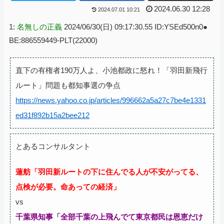
2024.06.30 12:28
2024.07.01 10:21
1:
名無しの正義
2024/06/30(日) 09:17:30.55 ID:YSEd500n0●
BE:886559449-PLT(22000)
直下の有権者190万人よ、小池都政に怒れ！「羽田新飛行
ルート」問題も都知事選の争点
https://news.yahoo.co.jp/articles/996662a5a27c7be4e1331
ed31f892b15a2bee212
とあるコンサルタント
蓮舫「羽田新ルートの下に住んでる人が不安がってる、
点検が必要。命あっての経済」
vs
千葉県知事「全部千葉の上飛んでて東京都民は恩恵だけ