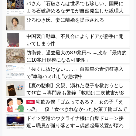
パさん「石破さんは世界でも珍しい、国民に
よる石破辞めるなデモが自然発生した総理大
臣です」
ひろゆき氏、妻に離婚を提示される
中国製自動車、不具合によりドアが勝手に開
いてしまう件
防衛費、過去最大の8.9兆円へ →政府「最終的
に10兆円規模になる可能性」
「抜くに抜けない……」自転車の青切符導入
で”車道ハミ出し”が急増中
【夏の悲劇】父親、溺れた息子を救おうとし
てﾀﾋ亡 →専門家も警鐘「救助は二次被害が多
い」
宅飲み僕「ゴムってある？」女の子「え
NEW
っ///」 僕「食べきれなかったお菓子輪ゴムで
縛りたくて」女の子「⋯あ、そ、そっか///」
ドイツ空港のウクライナ機に自爆ドローン接
近→職員が蹴り落とす→偶然起爆装置が壊れ
セーフ