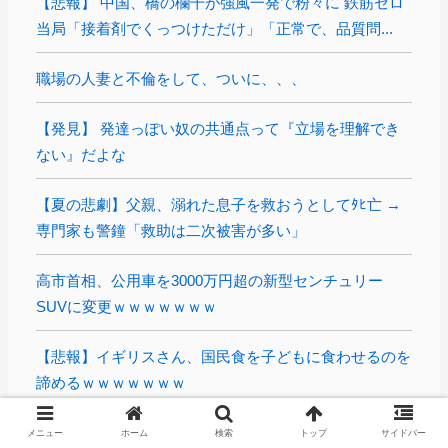
【悲報】 中国、橋の欄干が強風一発で粉々に 鉄筋ゼロ
当局「接着剤でくっつけただけ」「正常で、品質問...
職場の人妻と不倫をして、ついに、、、
【発見】 発達っぽい奴の共通点って『立場を理解でき
ない』だよな
【夏の悲劇】父親、溺れた息子を救おうとしてﾀﾋ亡 →
専門家も警鐘「救助は二次被害が多い」
高市首相、公用車を3000万円超の新型センチュリー
SUVに変更ｗｗｗｗｗｗｗ
【悲報】イギリスさん、国民食を子どもに食わせるのを
諦めるｗｗｗｗｗｗｗ
【画像あり】ロピアのパワー全開おにぎり「444円」が
メニュー
ホーム
検索
トップ
サイドバー