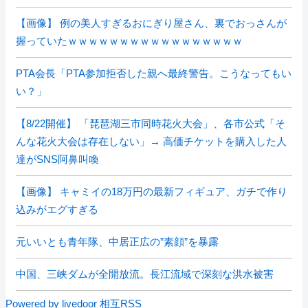
【画像】 例の美人すぎるおにぎり屋さん、裏でおっさんが
握っていたｗｗｗｗｗｗｗｗｗｗｗｗｗｗｗｗｗ
PTA会長「PTA参加拒否した親へ最終警告。こうなってもい
い？」
【8/22開催】 「琵琶湖三市同時花火大会」、各市公式「そ
んな花火大会は存在しない」→ 高価チケットを購入した人
達がSNS阿鼻叫喚
【画像】 キャミイの18万円の最新フィギュア、ガチで作り
込みがエグすぎる
元いいとも青年隊、中居正広の”素顔”を暴露
中国、三峡ダムが全開放流。長江流域で深刻な洪水被害
Powered by livedoor 相互RSS