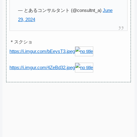
— とあるコンサルタント (@consultnt_a)
June
29, 2024
＊スクショ
https://i.imgur.com/bEeysT3.jpeg
https://i.imgur.com/4ZeBd32.jpeg