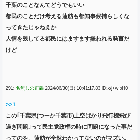
千葉のことなんてどうでもいい
都民のことだけ考える蓮舫も都知事候補らしくな
ってきたじゃねえか
人情を残してる都民にはますます嫌われる発言だ
けど
291:
名無しの正義
2024/06/30(日) 10:41:17.83 ID:x/j+wlpH0
>>1
この｢千葉県(つーか千葉市)上空ばかり飛行機飛び
過ぎ問題｣って民主党政権の時に問題になった事だ
ってのを、蓮舫が全然わかってないのがマズい。