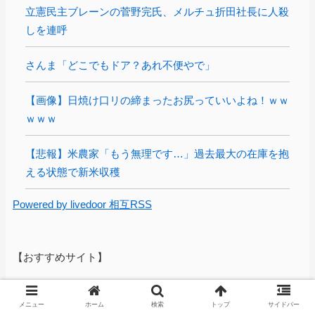
立憲民主ブレーンの菅野完氏、メルチュ折田社長に人殺
しを連呼
さんま「どこでもドア？あれ不便やで」
【画像】日焼け口リの締まったお尻っていいよね！ｗｗ
ｗｗｗ
【悲報】米農家「もう無理です…」過去最大の在庫を抱
える状態で新米収穫
Powered by livedoor 相互RSS
【おすすめサイト】
【画像】イオンでカップヌードル詰め放題開催
メニュー
ホーム
検索
トップ
サイドバー
中www