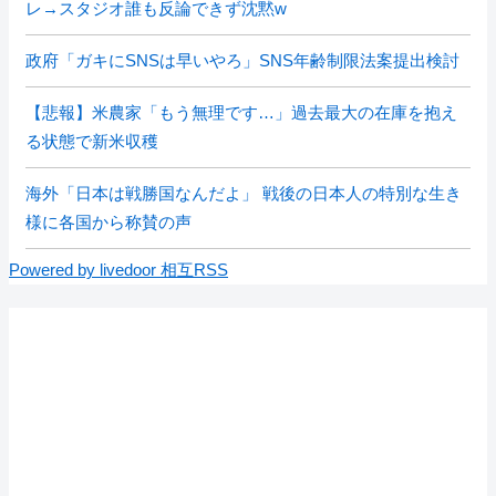
レ→スタジオ誰も反論できず沈黙w
政府「ガキにSNSは早いやろ」SNS年齢制限法案提出検討
【悲報】米農家「もう無理です…」過去最大の在庫を抱え
る状態で新米収穫
海外「日本は戦勝国なんだよ」 戦後の日本人の特別な生き
様に各国から称賛の声
Powered by livedoor 相互RSS