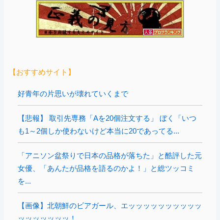
【おすすめサイト】
好青年の片思いが壊れていくまで
【悲報】 取引先専務「Aを20個注文する」 ぼく「いつ
も1～2個しか使わないけど本当に20であってる...
「アニソン盆祭りで日本の品格が落ちた」と酷評した元
女優、「あんたが品格を語るのかよ！」と総ツッコミ
を...
【画像】北朝鮮のビアガール、エッッッッッッッッッッ
ッッッッッッッ！