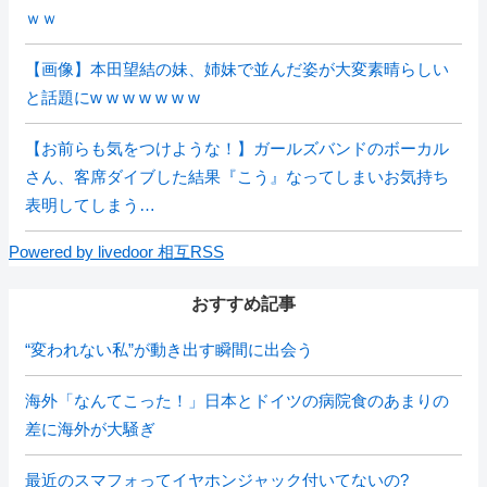
ｗｗ
【画像】本田望結の妹、姉妹で並んだ姿が大変素晴らしい
と話題にw w w w w w w
【お前らも気をつけような！】ガールズバンドのボーカル
さん、客席ダイブした結果『こう』なってしまいお気持ち
表明してしまう…
Powered by livedoor 相互RSS
おすすめ記事
“変われない私”が動き出す瞬間に出会う
海外「なんてこった！」日本とドイツの病院食のあまりの
差に海外が大騒ぎ
最近のスマフォってイヤホンジャック付いてないの?