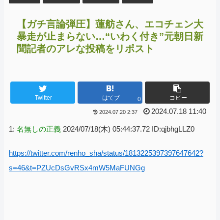
【ガチ言論弾圧】蓮舫さん、エコチェン大
暴走が止まらない…“いわく付き”元朝日新
聞記者のアレな投稿をリポスト
Twitter
はてブ
コピー
0
2024.07.18 11:40
2024.07.20 2:37
1:
名無しの正義
2024/07/18(木) 05:44:37.72 ID:qjbhgLLZ0
https://twitter.com/renho_sha/status/1813225397397647642?
s=46&t=PZUcDsGvRSx4mW5MaFUNGg