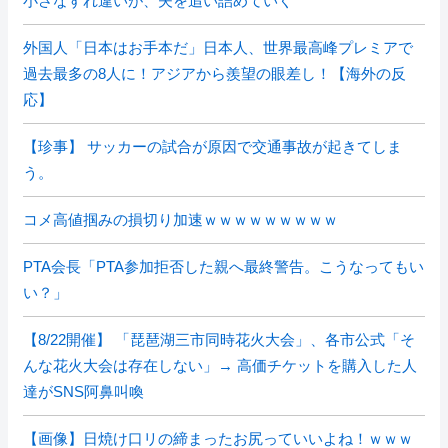
小さなすれ違いが、夫を追い詰めていく
外国人「日本はお手本だ」日本人、世界最高峰プレミアで
過去最多の8人に！アジアから羨望の眼差し！【海外の反
応】
【珍事】 サッカーの試合が原因で交通事故が起きてしま
う。
コメ高値掴みの損切り加速ｗｗｗｗｗｗｗｗｗ
PTA会長「PTA参加拒否した親へ最終警告。こうなってもい
い？」
【8/22開催】 「琵琶湖三市同時花火大会」、各市公式「そ
んな花火大会は存在しない」→ 高価チケットを購入した人
達がSNS阿鼻叫喚
【画像】日焼け口リの締まったお尻っていいよね！ｗｗｗ