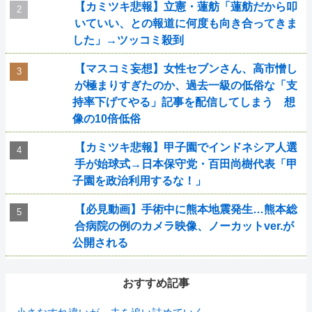
【カミツキ悲報】立憲・蓮舫「蓮舫だから叩
いていい、との報道に何度も向き合ってきま
した」→ツッコミ殺到
【マスコミ妄想】女性セブンさん、高市憎し
が極まりすぎたのか、過去一級の低俗な「支
持率下げてやる」記事を配信してしまう 想
像の10倍低俗
【カミツキ悲報】甲子園でインドネシア人選
手が始球式→日本保守党・百田尚樹代表「甲
子園を政治利用するな！」
【必見動画】手術中に熊本地震発生…熊本総
合病院の例のカメラ映像、ノーカットver.が
公開される
おすすめ記事