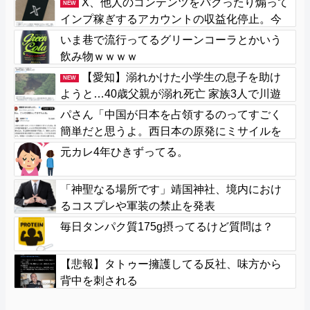
X、他人のコンテンツをパクったり煽って
NEW
インプ稼ぎするアカウントの収益化停止。今
後はオリジナル重視
いま巷で流行ってるグリーンコーラとかいう
飲み物ｗｗｗｗ
【愛知】溺れかけた小学生の息子を助け
NEW
ようと…40歳父親が溺れ死亡 家族3人で川遊
びに 息子は妻に助けられる
パさん「中国が日本を占領するのってすごく
簡単だと思うよ。西日本の原発にミサイルを
撃ち込めばいい」
元カレ4年ひきずってる。
「神聖なる場所です」靖国神社、境内におけ
るコスプレや軍装の禁止を発表
毎日タンパク質175g摂ってるけど質問は？
【悲報】タトゥー擁護してる反社、味方から
背中を刺される