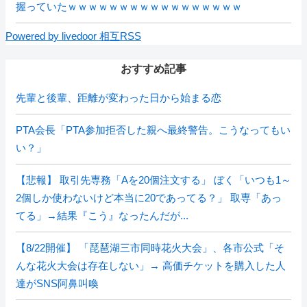
握っていたｗｗｗｗｗｗｗｗｗｗｗｗｗｗｗｗｗ
Powered by livedoor 相互RSS
おすすめ記事
先輩と後輩、距離が変わった日から始まる恋
PTA会長「PTA参加拒否した親へ最終警告。こうなってもい
い？」
【悲報】 取引先専務「Aを20個注文する」 ぼく「いつも1～
2個しか使わないけど本当に20であってる？」 取専「あっ
てる」→結果『こう』なったんだが...
【8/22開催】 「琵琶湖三市同時花火大会」、各市公式「そ
んな花火大会は存在しない」→ 高価チケットを購入した人
達がSNS阿鼻叫喚