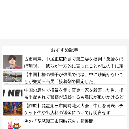
おすすめ記事
古市憲寿、中居正広問題で第三委を批判「反論をほ
ぼ無視」「彼らが一方的に言ったことが世の中に定
着してしまう」橋下徹も同調
【中国】橋の欄干が強風で倒壊、中に鉄筋がないこ
とが発覚＝当局「接着剤で固定した」
中国の農村で横暴を働く官吏一家を殺害した男、指
名手配されて警察が追跡するも農民が追いかけるど
ころか……
【詐欺】琵琶湖三市同時花火大会、中止を発表…チ
ケット代や出店料の返金については明言せず
例の「琵琶湖三市同時花火」新展開