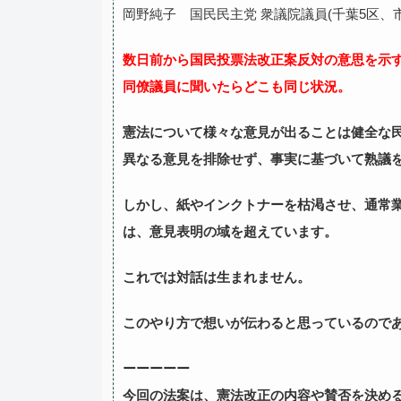
岡野純子 国民民主党 衆議院議員(千葉5区、市川市
数日前から国民投票法改正案反対の意思を示
同僚議員に聞いたらどこも同じ状況。
憲法について様々な意見が出ることは健全な
異なる意見を排除せず、事実に基づいて熟議
しかし、紙やインクトナーを枯渇させ、通常
は、意見表明の域を超えています。
これでは対話は生まれません。
このやり方で想いが伝わると思っているので
ーーーーー
今回の法案は、憲法改正の内容や賛否を決め