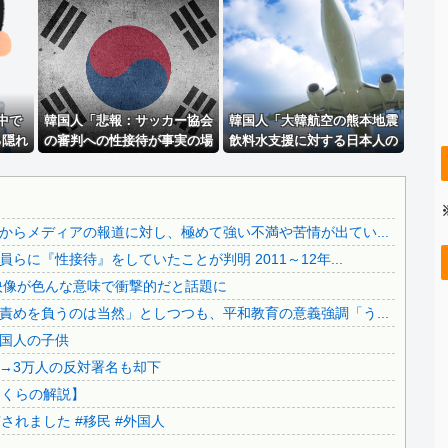
積水ハウス「地面師に55億円騙し取られた…」ワイ「はえー...
..
【極旨牛鉄板】 吉野家のステーキ定食1500円、ガチで美...
..
「高市早苗はどんだけ自己顕示欲が強いんだ」と左派が『高木...
【復讐】 絶対に「植えてはいけない植物」を小学校に植えた...
..
中で
【警告】 住宅ローン、ガチでヤバくなるぞ・・・・・
韓国人「悲報：サッカー協会
韓国人「大韓航空の熊本地震
る隠れ
の審判への性接待が事実の場
飲料水支援に対する日本人の
..
【動画】熊本県知事「ご遺族、被災者、自治体職員からメディ...
品なん
合、国際試合の出場権を完全
反応をご覧ください・・・」
【もう滅茶苦茶】韓国サッカー協会さん、国際審判員らに『性...
外の反
剥奪される模様…（ﾌﾞﾙﾌﾞﾙ」
→「」
＝韓国の反応
..
【必見動画】熊本総合病院 地震発生時の手術室の映像が色ん...
らメディアの報道に対し、極めて強い不満や苦情が出てい...
..
【辺野古事故】日教組委員長「杜撰な計画、学校が責めを負う...
に『性接待』をしていたことが判明 2011～12年...
..
【移民政策反対】イオンの売り場で唐揚げを食う中国人の子供
映像が色んな意味で衝撃的だと話題に
【炎上】藤沢市「モスク建設と土葬も許可します」→3万人の...
めを負うのは当然」としつつも、平和教育の意義強調「う...
..
91歳女性の遺体を遺棄したベトナム国籍の男が逮捕されまし...
国人の子供
..
日本旅行キャンセルすべきか…1万年ぶり史上最大級の火山の...
→3万人の反対署名も却下
無気力な韓国代表、オーストリアにも0-1で敗北…3月のA...
さくらの解説】
..
3.1節がある月なのに…3月のカレンダーに日本の富士山・...
れました #移民 #外国人
..
韓国代表、コートジボワールに0対4で完敗＝韓国の反応