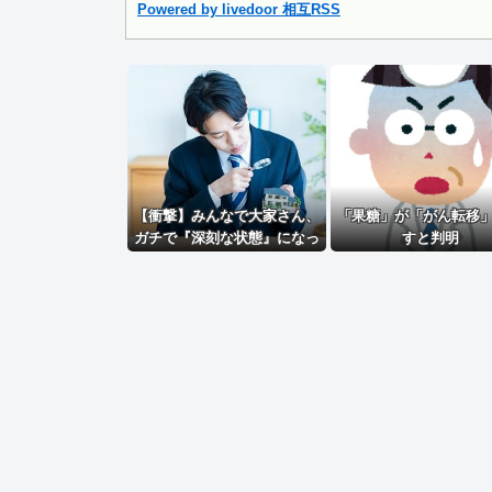
同僚の美人に土下座して必死に頼んだらこうなるｗｗｗ
Powered by livedoor 相互RSS
Powered by livedoor 相互RSS
【衝撃】みんなで大家さん、
「果糖」が「がん転移
ガチで『深刻な状態』になっ
すと判明
てしまう・・・・