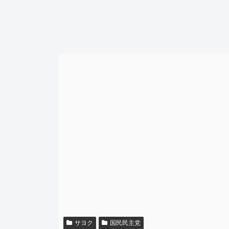
サヨク
国民民主党