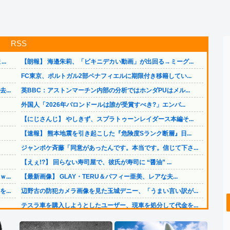
RSS
..
【朗報】 海邉朱莉、「ビキニデカい動画」が出回る→ミーグ...
FC東京、ポルトガル2部ペナフィエルに期限付き移籍してい...
..
英BBC：アストンマーチン内部の分析ではホンダPUはメル...
外国人「2026年バロンドールは誰が受賞すべき?」エンバ...
【にじさんじ】 やしきず、スプラトゥーンレイダース本編そ...
【速報】 熊本地震を引き起こした『危険度Sランク断層』日...
ジャンポケ斉藤「同意があったんです。本当です。信じて下さ...
【えぇ!?】 回らない寿司屋で、彼氏が寿司に “醤油” ...
..
【最新画像】 GLAY・TERU＆パフィー亜美、レアな夫...
..
辺野古の防犯カメラ画像を見た玉城デニー、「うまい言い訳が...
テスラ車を購入しようとしたユーザー、現車を処分して代金を...
【画像】 日本共産党の街宣車、ほんと碌でもないな