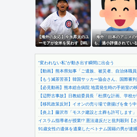
ドンキのうなぎ食べた14人が食中毒…3歳児から75歳まで...
【朗報】中居正広さん、また聖人エピソードが追加されるｗｗ.
積水ハウス「地面師に55億円騙し取られた…」ワイ「はえー.
【悲報】 ドル円、年末150円割れへｗｗｗｗｗ
【海外の反応】今永昇太のユ
【画像】いしかわじゅんの反戦漫画、意味不明すぎる…ネット.
海外「日本のアニメの
ーモアが全米を笑わす【ML
も、過小評価されてい
【動画】広島に落とされた『原子爆弾』の『再現動画』がこち.
B】
た名作といえばこの作
プロレスラーなのにデビュー曲が“80万枚”大ヒット！「ビ...
だよね・・・！」【海
応】
中国外務省「日本は原爆落とされて当然。どの国も同情なんか.
“変われない私”が動き出す瞬間に出会う
【動画】熊本県知事「ご遺族、被災者、自治体職員か
福田雄一「新ケロロに福田組が出ます！」→爆死 ちいかわの.
【もう滅茶苦茶】韓国サッカー協会さん、国際審判員ら
【もう滅茶苦茶】韓国サッカー協会さん、国際審判員らに『性.
【必見動画】熊本総合病院 地震発生時の手術室の
【極旨牛鉄板】 吉野家のステーキ定食1500円、ガチで美...
【辺野古事故】日教組委員長「杜撰な計画、学校が責
【復讐】 絶対に「植えてはいけない植物」を小学校に植えた.
【移民政策反対】イオンの売り場で唐揚げを食う中
中国「台風接近！」台風13号「三峡直撃予測」中国「上流大.
【炎上】藤沢市「モスク建設と土葬も許可します」
韓国人インフルエンサー(49)、日本で次々と車に衝突 計...
イスラム指導者が授業!? 憲法違反だと批判殺到【
中国とロシア海軍艦艇4隻が日本列島を一周…防衛省が全航路.
91歳女性の遺体を遺棄したベトナム国籍の男が逮捕さ
「あきれてモノが言えない」「国を維持できるの？」外国人の.