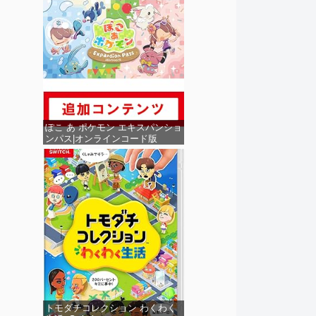
ぽこ あ ポケモン エキスパンショ
ンパス|オンラインコード版
トモダチコレクション わくわく