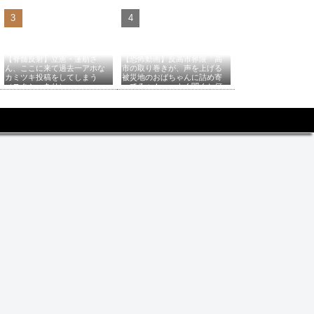
【脊髄反射】立憲・蓮舫さ
【恐怖動画】反高市界隈「高
ん、ここに来て過去一アホな
市の取り巻きが、声を上げる
カミツキ投稿をしてしまう
被災地のおばちゃんに詰め寄
（スクショあり）
ってるぅ！」→よく聞くと何
やらヤバいことを言っている
と話題に…