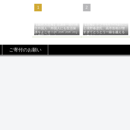
【超絶大悲報】左派&一部の永
【悲報】ナフサ6月ﾂﾑﾂﾑおじこ
住外国人「外国人にも生活保
と境野春彦氏、高市首相が憎
護をよこせ！(ﾊﾞﾝｯﾊﾞﾝｯﾊﾞﾝｯ」
すぎてとうとう一線を越える
入管庁「ほーん…」→
（スクショ）
ご寄付のお願い