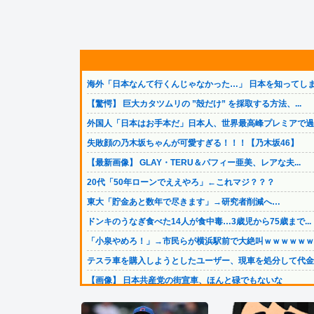
海外「日本なんて行くんじゃなかった…」 日本を知ってしま.
【驚愕】 巨大カタツムリの ”殻だけ” を採取する方法、...
外国人「日本はお手本だ」日本人、世界最高峰プレミアで過去.
失敗顔の乃木坂ちゃんが可愛すぎる！！！【乃木坂46】
【最新画像】 GLAY・TERU＆パフィー亜美、レアな夫...
20代「50年ローンでええやろ」←これマジ？？？
東大「貯金あと数年で尽きます」→研究者削減へ…
ドンキのうなぎ食べた14人が食中毒…3歳児から75歳まで...
「小泉やめろ！」→市民らが横浜駅前で大絶叫ｗｗｗｗｗｗｗ.
テスラ車を購入しようとしたユーザー、現車を処分して代金を.
【画像】 日本共産党の街宣車、ほんと碌でもないな
ペレスとキャデラックF1の契約は2026年の1年のみ、2...