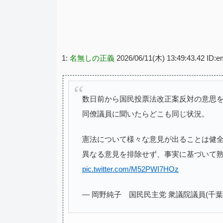
1:
名無しの正義
2026/06/11(木) 13:49:43.42 ID:
数日前から国民投票法改正案反対の意思
同僚議員に聞いたらどこも同じ状況。
憲法について様々な意見が出ることは健
異なる意見を排除せず、事実に基づいて
pic.twitter.com/M52PWI7HOz
— 岡野純子 国民民主党 衆議院議員(千葉5区、