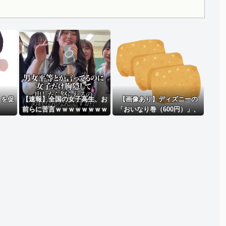
Powered by livedoor 相互RSS
」を促
【速報】全国の女子高生、お
【画像あり】ディズニーの
前らに苦言ｗｗｗｗｗｗｗｗ
「おいなり巻（600円）」、
ｗｗ
卑猥すぎて賛否両論ｗｗｗｗ
ｗ