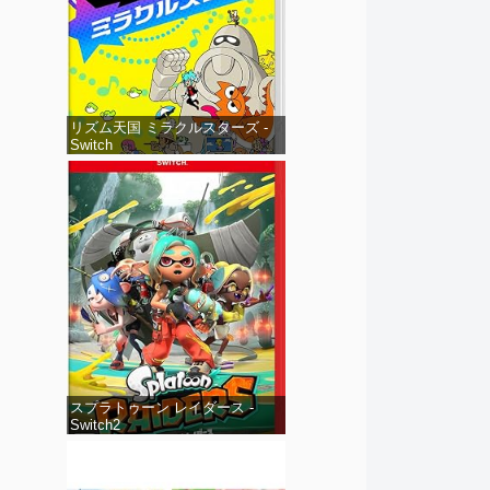
リズム天国 ミラクルスターズ -
Switch
スプラトゥーン レイダース -
Switch2