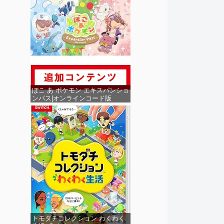
ぽこ あ ポケモン エキスパンショ
ンパス|オンラインコード版
トモダチコレクション わくわく