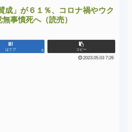
賛成」が６１％、コロナ禍やウク
党無事憤死へ（読売）
はてブ
コピー
0
2023.05.03 7:26