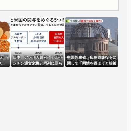
..
Powered by livedoor 相互RSS
税が下
日本、アメリカ政府にアルゼ
中国外務省、広島原爆投下に
ん」
ンチン通貨危機と同列に語ら
関して「同情を得ようと核被
れてしまうwwwwwwもうす
害者の立場を政治利用」と主
でに158円に戻る
張！