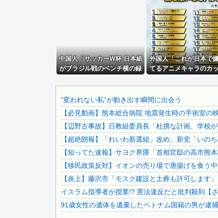
【悲報】渡邊渚さん「キスしろよ」のヤジでPTSD発症時の..
参政党・神谷代表、高市政権の食料品減税を「天下の愚策」と.
被災地・熊本、泥酔者の通報が止まらず県警が異例のお願い
中国にて、誰も欲しがらないEVを「売れたこと」にして補助.
中国人「サッカーW杯 日本紙
被災地・熊本、泥酔者の通報が止まらず県警が異例のお願い
外国人「これが日本で
がブラジル戦のベンチ横の録
てるアニメキャラのカ
【プラスティック・メモリーズ】アニプレックス上海「アイラ.
音を公開」 中国人「森保一
ングらしい…」
【速報】ルフィの幹部、懲役20年に決定する←コレは妥当か.
は正しかった」「後知恵の諸
葛亮ばかり」
エネ夫に離婚を突きつけたら私の職場(法律事務所)に乗り込..
“変われない私”が動き出す瞬間に出会う
【必見動画】熊本総合病院 地震発生時の手術室の
【悲報】大阪のホテル、ヤバすぎて大炎上…「大阪の洗礼を受.
【辺野古事故】日教組委員長「杜撰な計画、学校が責
韓国警察、大韓サッカー協会を家宅捜索 代表監督選考巡り
【超絶朗報】「れいわ新選組」改め、新党「いのち
俺の使用済みナプキンを盗んでいった奴が職場内にいる→こう.
【知ってた速報】サヨク界隈「首相官邸の高市熊本訪
【投資の闇】若い男性の6割超が「人生の敗者」 株式投資が.
【移民政策反対】イオンの売り場で唐揚げを食う中
【私はあなたの味方】交際歴ゼロの同級生宅に唐揚げや文庫本.
【炎上】藤沢市「モスク建設と土葬も許可します」
【必見動画】熊本総合病院 地震発生時の手術室の映像が色ん.
イスラム指導者が授業!? 憲法違反だと批判殺到【
年収1500万の父が退職。父「退職金も渡したよな？」母「..
91歳女性の遺体を遺棄したベトナム国籍の男が逮捕さ
嫁と子作り中なんだけどこうなるｗｗｗ