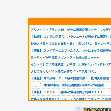
アリスソフト「ランス10」ゲーム画面公開キター！ウルザち.
【動画】 ロシアの空挺兵、パラシュートが開かずに墜落して.
外国人「日本は世界を支配する」「悪いけど..」日本の小学..
【朗報】 ファイアーエムブレムさん、ついにキャラ成長率が.
ヨーロッパが中国製メガソーラーを締め出しｗｗｗ
インドネシア「高速鉄道！」中国「大赤字！」インドネシア「.
クビになったバイト先の店長のインスタ見つけた
【速報】 高市政権、エース級の財務官僚・一松旬氏を左遷「.
（ ´_ゝ`）中道幹事長、食料品消費税2年間1%の閣議決...
【速報】 イオンモール熊本の爆発原因が判明！！！！
佐藤氏を事情聴取したフジテレビの弁護士がやらかした疑惑が.
【熊本地震】 ボランティア「水がない！届けて！」八代市市.