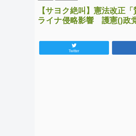
【サヨク絶叫】憲法改正「
ライナ侵略影響 護憲()政
Twitter