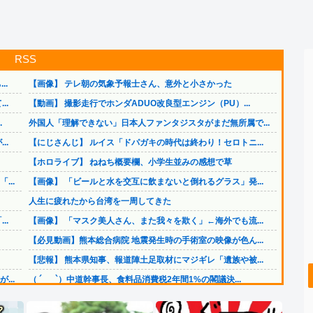
RSS
..
【画像】 テレ朝の気象予報士さん、意外と小さかった
..
【動画】 撮影走行でホンダADUO改良型エンジン（PU）...
.
外国人「理解できない」日本人ファンタジスタがまだ無所属で...
..
【にじさんじ】 ルイス「ドパガキの時代は終わり！セロトニ...
【ホロライブ】 ねねち概要欄、小学生並みの感想で草
..
【画像】 「ビールと水を交互に飲まないと倒れるグラス」発...
人生に疲れたから台湾を一周してきた
..
【画像】 「マスク美人さん、また我々を欺く」←海外でも流...
【必見動画】熊本総合病院 地震発生時の手術室の映像が色ん...
【悲報】 熊本県知事、報道陣土足取材にマジギレ「遺族や被...
..
（ ´_ゝ`）中道幹事長、食料品消費税2年間1%の閣議決...
..
【速報】 イオンモール熊本の爆発原因が判明！！！！