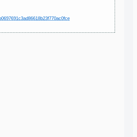
1a7b0697691c3ad86618b23f770ac0fce