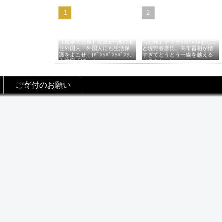
【超絶大悲報】左派&一部の永
【悲報】ナフサ6月ﾂﾑﾂﾑおじこ
住外国人「外国人にも生活保
と境野春彦氏、高市首相が憎
護をよこせ！(ﾊﾞﾝｯﾊﾞﾝｯﾊﾞﾝｯ」
すぎてとうとう一線を越える
入管庁「ほーん…」→
（スクショ）
ご寄付のお願い