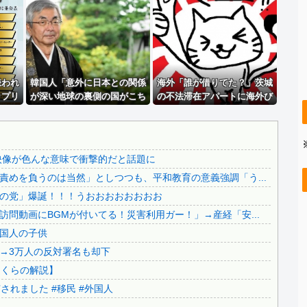
.
佐藤氏を事情聴取したフジテレビの弁護士がやらかした疑惑が...
..
【悲報】 元フジテレビ渡邊渚さん、『地獄』に逆戻りしてし...
エネ夫に離婚を突きつけたら私の職場(法律事務所)に乗り込...
..
【悲報】 渡邊渚さん「キスしろよ」のヤジでPTSD発症時...
嫌われ
年収1500万の父が退職。父「退職金も渡したよな？」母「...
韓国人「意外に日本との関係
海外「誰が借りてた？」茨城
ップリ
が深い地球の裏側の国がこち
の不法滞在アパートに海外び
..
嫁と子作り中なんだけどこうなるｗｗｗ
らです‥」→「国境を越えた
っくり仰天！（海外の反応）
..
【辺野古事故】日教組委員長「杜撰な計画、学校が責めを負う...
驚くべき歴史のつながり‥」
.
【超絶朗報】「れいわ新選組」改め、新党「いのちの党」爆誕...
映像が色んな意味で衝撃的だと話題に
..
【知ってた速報】サヨク界隈「首相官邸の高市熊本訪問動画に...
めを負うのは当然」としつつも、平和教育の意義強調「う...
【移民政策反対】イオンの売り場で唐揚げを食う中国人の子供
の党」爆誕！！！うおおおおおおおお
..
【炎上】藤沢市「モスク建設と土葬も許可します」→3万人の...
問動画にBGMが付いてる！災害利用ガー！」→産経「安...
..
91歳女性の遺体を遺棄したベトナム国籍の男が逮捕されまし...
国人の子供
..
日本旅行キャンセルすべきか…1万年ぶり史上最大級の火山の...
→3万人の反対署名も却下
..
無気力な韓国代表、オーストリアにも0-1で敗北…3月のA...
さくらの解説】
.
3.1節がある月なのに…3月のカレンダーに日本の富士山・...
れました #移民 #外国人
韓国代表、コートジボワールに0対4で完敗＝韓国の反応