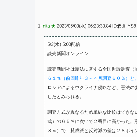
1:
nita ★
2023/05/03(水) 06:23:33.84 ID:j5tIi+YS9
5/3(水) 5:00配信
読売新聞オンライン
読売新聞社は憲法に関する全国世論調査（
６１％（前回昨年３～４月調査６０％）と
ロシアによるウクライナ侵略など、憲法の
したとみられる。
調査方式が異なるため単純な比較はできな
式）の６５％に次いで２番目に高かった。
８％）で、賛成派と反対派の差は２８ポイ