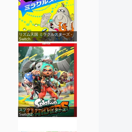
リズム天国 ミラクルスターズ -
Switch
スプラトゥーン レイダース -
Switch2