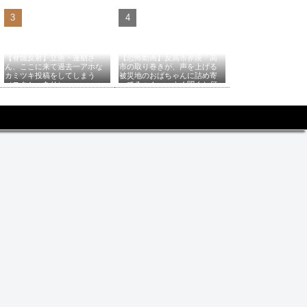
【脊髄反射】立憲・蓮舫さ
【恐怖動画】反高市界隈「高
ん、ここに来て過去一アホな
市の取り巻きが、声を上げる
カミツキ投稿をしてしまう
被災地のおばちゃんに詰め寄
（スクショあり）
ってるぅ！」→よく聞くと何
やらヤバいことを言っている
と話題に…