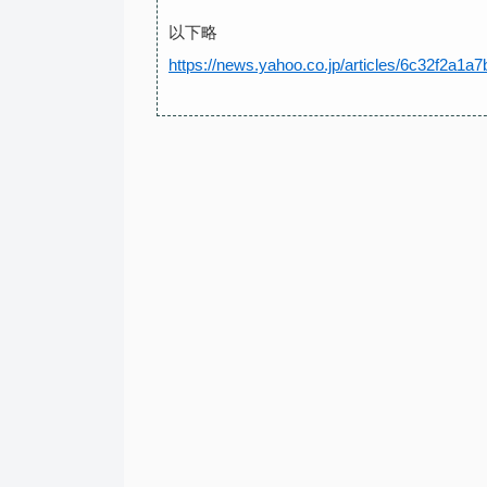
以下略
https://news.yahoo.co.jp/articles/6c32f2a