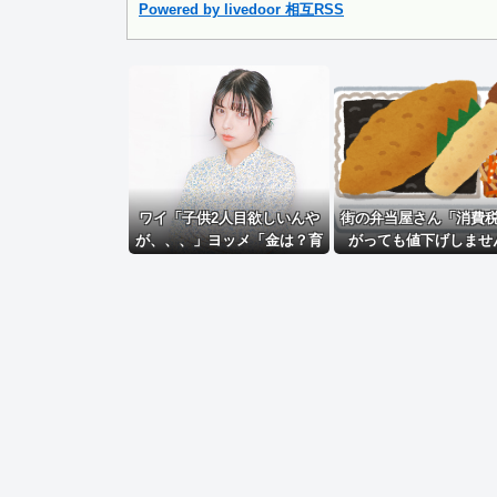
【速報】 『有吉の夏休み』、とんでもない発表をしてしまう.
Powered by livedoor 相互RSS
Powered by livedoor 相互RSS
ワイ「子供2人目欲しいんや
街の弁当屋さん「消費
が、、、」ヨッメ「金は？育
がっても値下げしませ
児は？私の仕事は？キャリア
は？」