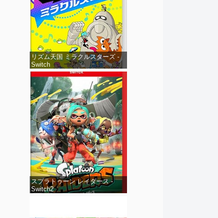
リズム天国 ミラクルスターズ -
Switch
スプラトゥーン レイダース -
Switch2