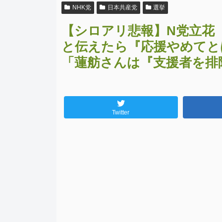
NHK党
日本共産党
選挙
【シロアリ悲報】N党立花
と伝えたら『応援やめてと
「蓮舫さんは『支援者を排
Twitter