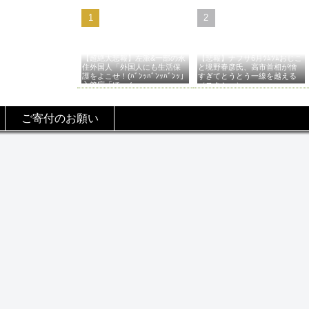
【超絶大悲報】左派&一部の永
【悲報】ナフサ6月ﾂﾑﾂﾑおじこ
住外国人「外国人にも生活保
と境野春彦氏、高市首相が憎
護をよこせ！(ﾊﾞﾝｯﾊﾞﾝｯﾊﾞﾝｯ」
すぎてとうとう一線を越える
入管庁「ほーん…」→
（スクショ）
ご寄付のお願い