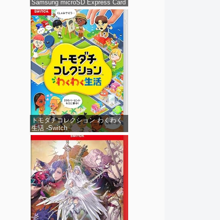
Samsung microSD Express Card
256GB for Nintendo Switch 2(サ
ムスン マイクロSDエクスプレス
カード 256GB) 【Amazon.co.jp
限定特典】Nintendo S
トモダチコレクション わくわく
生活 -Switch