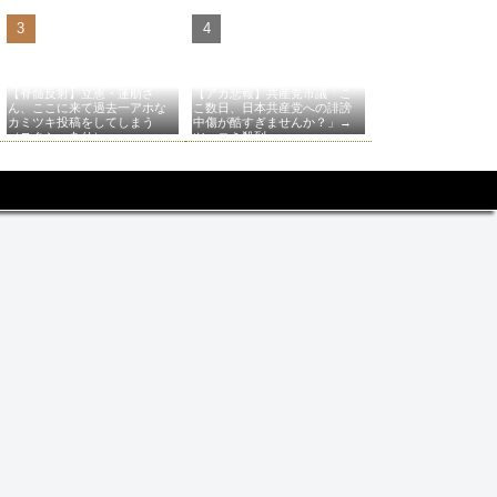
【脊髄反射】立憲・蓮舫さ
【アカ悲報】共産党市議「こ
ん、ここに来て過去一アホな
こ数日、日本共産党への誹謗
カミツキ投稿をしてしまう
中傷が酷すぎませんか？」→
（スクショあり）
ツッコミ殺到