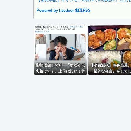
【爆発事故】イオンモール熊本での捜索終了 12人救
【動画】 新型のさすまた、限界突破ｗｗｗｗｗｗ
Powered by livedoor 相互RSS
Powered by livedoor 相互RSS
指摘に部下怒り 「あなたは
【消費減税】お弁当屋
失格です」。上司は泣いて辞
撃的な発言』をして
職
う・・・・・・