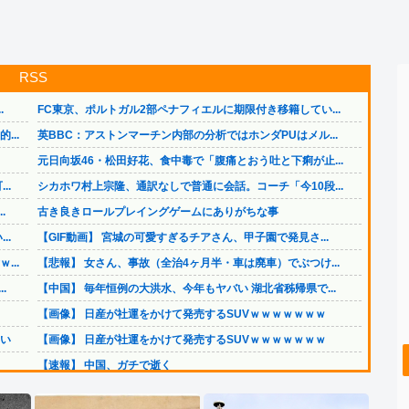
RSS
.
FC東京、ポルトガル2部ペナフィエルに期限付き移籍してい...
..
英BBC：アストンマーチン内部の分析ではホンダPUはメル...
元日向坂46・松田好花、食中毒で「腹痛とおう吐と下痢が止...
..
シカホワ村上宗隆、通訳なしで普通に会話。コーチ「今10段...
.
古き良きロールプレイングゲームにありがちな事
..
【GIF動画】 宮城の可愛すぎるチアさん、甲子園で発見さ...
..
【悲報】 女さん、事故（全治4ヶ月半・車は廃車）でぶつけ...
.
【中国】 毎年恒例の大洪水、今年もヤバい 湖北省秭帰県で...
【画像】 日産が社運をかけて発売するSUVｗｗｗｗｗｗｗ
い
【画像】 日産が社運をかけて発売するSUVｗｗｗｗｗｗｗ
【速報】 中国、ガチで逝く
【画像】 パッパ「妻と子供と海に来た」パシャ←想像の20...