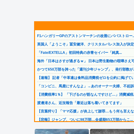
F1ハンガリーGPのアストンマーチンの改善にパパストロー..
英国人「ようこそ」冨安健洋、クリスタルパレス加入が決定的.
「Fate/EXTELLA」初回特典の赤青セイバー「純真...
海外「日本はさすが過ぎるｗ」 日本は野生動物の喧嘩さえ可.
かつて650万部を誇った「週刊少年ジャンプ」、発行部数が..
【速報】 記者「中革連は食料品消費税ゼロを公約に掲げてい.
「コンビニ、馬鹿にすんなよ」→あのオーナー夫婦、不起訴ｗ.
【消費税率1％】 「下げるのが筋なんですけど…」消費減税..
渡邊渚さん、近況報告「最近は落ち着いてきてます」
【言葉狩り】「ママ応援」が炎上して謝罪…もう何も言えな
【悲報】ジャンプ、ついに98万部…全盛期653万部からこ...
イオン爆発事故、原因はLPG漏れか…経産省が全国一斉点検