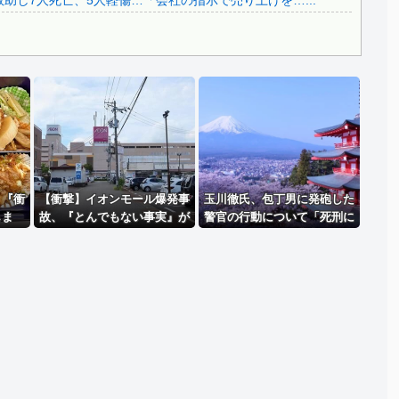
助し7人死亡、5人軽傷…「会社の指示で売り上げを…...
Powered by livedoor 相互RSS
、『衝
【衝撃】イオンモール爆発事
玉川徹氏、包丁男に発砲した
しま
故、『とんでもない事実』が
警官の行動について「死刑に
判明してしまう・・・・・・
ならない犯罪を警察官が死刑
にしてしまった」