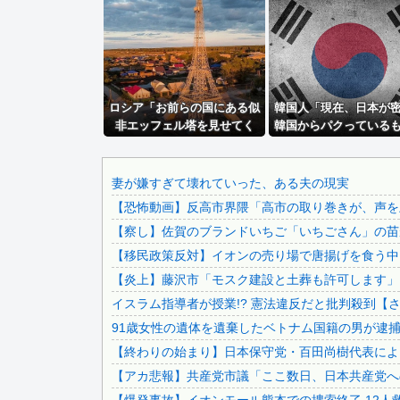
【画像】 日産が社運をかけて発売するSUVｗｗｗｗｗｗｗ
【速報】 中国、ガチで逝く
【画像】 パッパ「妻と子供と海に来た」パシャ←想像の20..
【画像】 福岡、こんなのが普通に走ってるｗｗｗｗｗｗｗｗ.
ロシア「お前らの国にある似
韓国人「日本ではビールジョッキをほとんど洗わずに、次の客.
韓国人「現在、日本が
非エッフェル塔を見せてく
韓国からパクっている
職場にいる「仕事ゼロ・ゴマすり100」の40代主婦Aさん...
れ！」
こちら…」→「これは
【速報】へずまりゅうさん、完全に聖人の顔へ←これw w ...
できないｗｗ」＝韓国
【動画】サッカーの試合中の落雷で選手1人が死亡、12人が..
妻が嫌すぎて壊れていった、ある夫の現実
【恐怖動画】反高市界隈「高市の取り巻きが、声を上
【画像】今年も仙台育英のチアがレベルが高いと話題に
【察し】佐賀のブランドいちご「いちごさん」の苗が
【速報】日本共産党、沖縄県知事選で公職選挙法違反！！！ .
【移民政策反対】イオンの売り場で唐揚げを食う中
【悲報】女友達と週6でsexしてたら飽きてきたｗｗｗｗ...
【炎上】藤沢市「モスク建設と土葬も許可します」
【悲報】若年男性が自信喪失してしまった原因が判明 → …..
イスラム指導者が授業!? 憲法違反だと批判殺到【
日本人の生活、たった15年で激変してしまったことが発覚.
91歳女性の遺体を遺棄したベトナム国籍の男が逮捕さ
もし1941年時点で5隻の大和型戦艦があったら
【終わりの始まり】日本保守党・百田尚樹代表による
義兄嫁が自宅をサロンにして姪を毎日ウトメへ預ける生活に。.
【アカ悲報】共産党市議「ここ数日、日本共産党へ
兄嫁「正月に帰るから、ゲームと、いいお肉と酒と、お風呂グ.