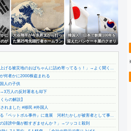
【画像】 福岡、こんなのが普通に走ってるｗｗｗｗｗｗｗｗ...
玉川徹氏、包丁男に発砲した警官の行動について「死刑になら...
.
義兄嫁が自宅をサロンにして姪を毎日ウトメへ預ける生活に。...
..
「毎日、渋谷でデモが起きてる」と左派が心の拠り所にする動...
..
密かに
【恐怖動画】反高市界隈「高市の取り巻きが、声を上げる被災...
大谷翔平が今永昇太から打っ
韓国人「日本で創業100年を
ものが
た第25号先頭打者ホームラン
迎えたパンケーキ屋のクオリ
兄嫁「正月に帰るから、ゲームと、いいお肉と酒と、お風呂グ...
言い訳
に全米騒然！←「トモダチか
ティをご覧ください…」→
【察し】佐賀のブランドいちご「いちごさん」の苗が何者かに...
の反応
ら打つのが好きだね」（海外
「日本人が好きそう…（ﾌﾞﾙ
の反応）
ﾌﾞﾙ」＝韓国の反応
.
【移民政策反対】イオンの売り場で唐揚げを食う中国人の子供
げる被災地のおばちゃんに詰め寄ってるぅ！」→よく聞く...
【炎上】藤沢市「モスク建設と土葬も許可します」→3万人の...
何者かに2000株盗まれる
..
91歳女性の遺体を遺棄したベトナム国籍の男が逮捕されまし...
国人の子供
【終わりの始まり】日本保守党・百田尚樹代表による『ペット...
→3万人の反対署名も却下
.
【爆発事故】イオンモール熊本での捜索終了 12人救助し7...
さくらの解説】
..
日本旅行キャンセルすべきか…1万年ぶり史上最大級の火山の...
れました #移民 #外国人
無気力な韓国代表、オーストリアにも0-1で敗北…3月のA...
『ペットボル事件』に進展 河村たかしが被害者として事...
..
3.1節がある月なのに…3月のカレンダーに日本の富士山・...
の誹謗中傷が酷すぎませんか？」→ツッコミ殺到
..
韓国代表、コートジボワールに0対4で完敗＝韓国の反応