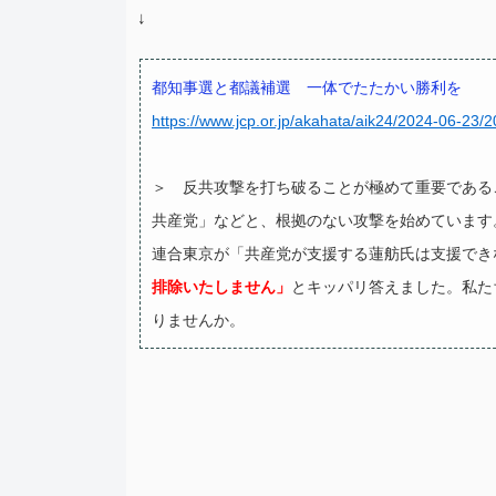
↓
都知事選と都議補選 一体でたたかい勝利を
https://www.jcp.or.jp/akahata/aik24/2024-06-23
＞ 反共攻撃を打ち破ることが極めて重要である
共産党」などと、根拠のない攻撃を始めています
連合東京が「共産党が支援する蓮舫氏は支援でき
排除いたしません」
とキッパリ答えました。私た
りませんか。