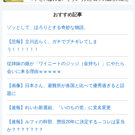
いうこと」→「どこに民意と書きました？」「勝手
にレッテル貼り付けないで」逆ギレ
おすすめ記事
ゾッとして、ほろりとする奇妙な物語。
【悲報】立川志らく、ガチでブチギレてしま
う！！！！！！
従姉妹の娘が「ワイニートのジッジ（金持ち）」にやたら
会いに来る理由ｗｗｗｗｗ
【画像】日本さん、避難所が各国と比べて優秀過ぎると話
題に
【速報】れいわ新選組、「いのちの党」に党名変更
【速報】ルフィの幹部、懲役20年に決定する←コレは妥当
か？？？？？？？