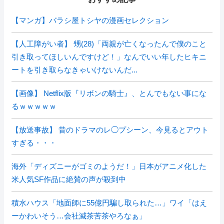
【マンガ】バラシ屋トシヤの漫画セレクション
【人工障がい者】 甥(28)「両親が亡くなったんで僕のこと
引き取ってほしいんですけど！」なんでいい年したヒキニ
ートを引き取らなきゃいけないんだ...
【画像】 Netflix版『リボンの騎士』、とんでもない事にな
るｗｗｗｗｗ
【放送事故】 昔のドラマのレ◯プシーン、今見るとアウト
すぎる・・・
海外「ディズニーがゴミのようだ！」日本がアニメ化した
米人気SF作品に絶賛の声が殺到中
積水ハウス「地面師に55億円騙し取られた…」ワイ「はえ
ーかわいそう…会社滅茶苦茶やろなぁ」