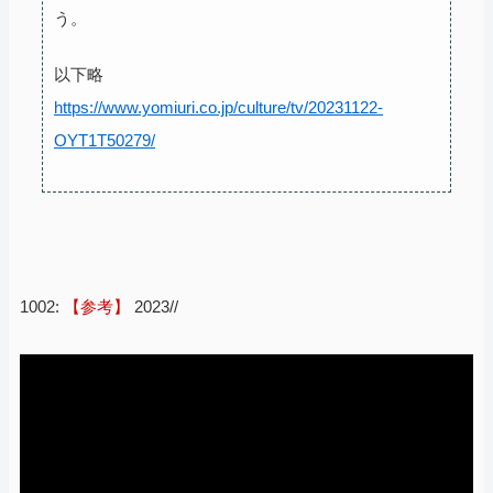
う。
以下略
https://www.yomiuri.co.jp/culture/tv/20231122-
OYT1T50279/
1002:
【参考】
2023//