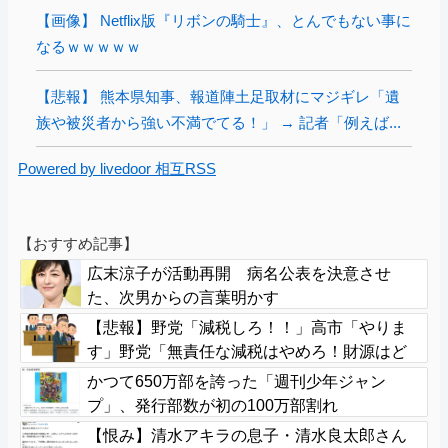
【画像】 Netflix版『リボンの騎士』、とんでもない事に
なるｗｗｗｗｗ
【悲報】 熊本県知事、報道陣土足取材にマジギレ「遺
族や被災者から強い不満でてる！」 → 記者「例えば...
Powered by livedoor 相互RSS
【おすすめ記事】
広末涼子が活動再開 病名公表を決意させ
た、次男からの言葉明かす
【悲報】野党「減税しろ！！」高市「やりま
す」野党「無責任な減税はやめろ！財源はど
うする????」
かつて650万部を誇った「週刊少年ジャン
プ」、発行部数が初の100万部割れ
【恨み】清水アキラの息子・清水良太郎さん