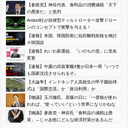
【参政党】神谷代表、食料品の消費減税「天下
の愚策だ」と批判
Anduril社が自律型ティルトローター攻撃ドロー
ンのコンセプトで衝撃を与える！
【速報】米国、韓国防衛に短距離戦術核を検討
※韓国談
【速報】れいわ新選組、「いのちの党」に党名
変更
【速報】中露の武装軍艦4隻が日本一周『いつで
も国家沈没させられるぞ』
【大論争】インドネシア人高校生の甲子園始球
式は「国際交流」か「政治利用」か
【物議】玉川徹氏、原爆の日に「一度核が使わ
れれば、“使っていい”という世界になりかねな
い」
【物議】参政党・神谷氏「食料品の減税は愚
策」←じゃあ他にどんな経済対策があるんだ
よ？