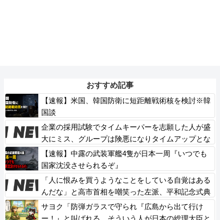
おすすめ記事
【速報】米国、韓国防衛に短距離戦術核を検討※韓
国談
企業の採用試験でタイムキーパーを志願した人が盛
大にミス、グループは険悪になりタイムアップとな
ったが……
【速報】中露の武装軍艦4隻が日本一周『いつでも
国家沈没させられるぞ』
「人に恨みを買うようなことをしている自覚はある
んだな」と高市首相を嘲笑った左派、平和記念式典
での演説にケチを付けるも……
サヨク「防弾ガラスで守られ『広島から出て行け
ー！』と叫ばれる。そういう人が日本の総理大臣と