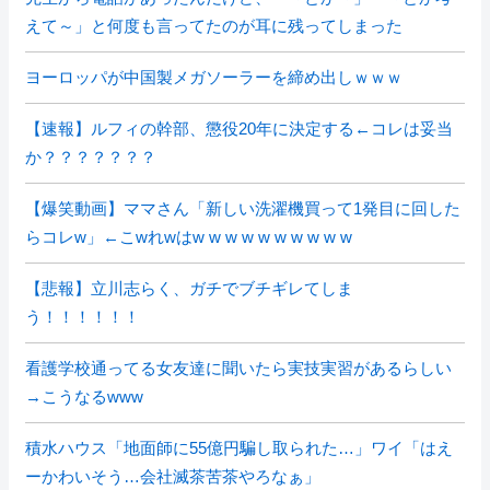
えて～」と何度も言ってたのが耳に残ってしまった
ヨーロッパが中国製メガソーラーを締め出しｗｗｗ
【速報】ルフィの幹部、懲役20年に決定する←コレは妥当
か？？？？？？？
【爆笑動画】ママさん「新しい洗濯機買って1発目に回した
らコレw」←こwれwはw w w w w w w w w w
【悲報】立川志らく、ガチでブチギレてしま
う！！！！！！
看護学校通ってる女友達に聞いたら実技実習があるらしい
→こうなるwww
積水ハウス「地面師に55億円騙し取られた…」ワイ「はえ
ーかわいそう…会社滅茶苦茶やろなぁ」