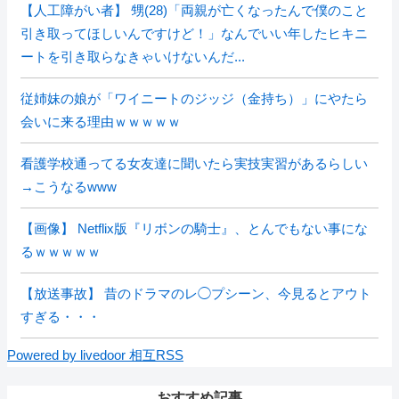
【人工障がい者】 甥(28)「両親が亡くなったんで僕のこと
引き取ってほしいんですけど！」なんでいい年したヒキニ
ートを引き取らなきゃいけないんだ...
従姉妹の娘が「ワイニートのジッジ（金持ち）」にやたら
会いに来る理由ｗｗｗｗｗ
看護学校通ってる女友達に聞いたら実技実習があるらしい
→こうなるwww
【画像】 Netflix版『リボンの騎士』、とんでもない事にな
るｗｗｗｗｗ
【放送事故】 昔のドラマのレ◯プシーン、今見るとアウト
すぎる・・・
Powered by livedoor 相互RSS
おすすめ記事