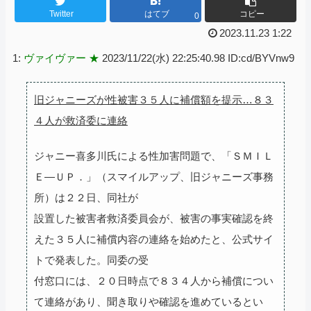
Twitter
はてブ
コピー
0
2023.11.23 1:22
1:
ヴァイヴァー ★
2023/11/22(水) 22:25:40.98 ID:cd/BYVnw9
旧ジャニーズが性被害３５人に補償額を提示…８３
４人が救済委に連絡
ジャニー喜多川氏による性加害問題で、「ＳＭＩＬ
Ｅ―ＵＰ．」（スマイルアップ、旧ジャニーズ事務
所）は２２日、同社が
設置した被害者救済委員会が、被害の事実確認を終
えた３５人に補償内容の連絡を始めたと、公式サイ
トで発表した。同委の受
付窓口には、２０日時点で８３４人から補償につい
て連絡があり、聞き取りや確認を進めているとい