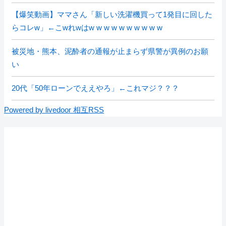
【爆笑動画】ママさん「新しい洗濯機買って1発目に回した
らコレw」←こwれwはw w w w w w w w w w
被災地・熊本、泥酔者の通報が止まらず県警が異例のお願
い
20代「50年ローンでええやろ」←これマジ？？？
Powered by livedoor 相互RSS