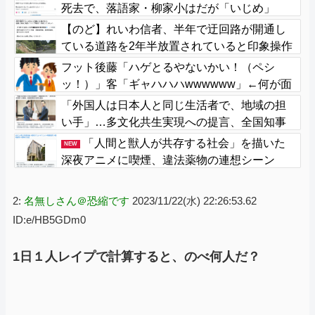
死去で、落語家・柳家小はだが「いじめ」
「暴行」被害告発
【のど】れいわ信者、半年で迂回路が開通し
ている道路を2年半放置されていると印象操作
してしまう
フット後藤「ハゲとるやないかい！（ペシ
ッ！）」客「ギャハハハwwwwww」←何が面
白いの？
「外国人は日本人と同じ生活者で、地域の担
い手」…多文化共生実現への提言、全国知事
会が政府に提出
「人間と獣人が共存する社会」を描いた
NEW
深夜アニメに喫煙、違法薬物の連想シーン
も…視聴者批判でBPO議論
2:
名無しさん＠恐縮です
2023/11/22(水) 22:26:53.62
ID:e/HB5GDm0
1日１人レイプで計算すると、のべ何人だ？