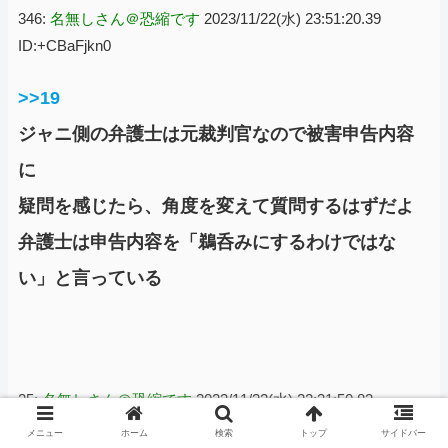
346:
名無しさん＠恐縮です
2023/11/22(水) 23:51:20.39
ID:+CBaFjkn0
>>19
ジャニ側の弁護士は元裁判官なので被害申告内容
に
疑問を感じたら、角度を変えて質問するはずだよ
弁護士は申告内容を「鵜呑みにするわけではな
い」と言っている
25:
名無しさん＠恐縮です
2023/11/22(水) 22:31:50.83
ID:TrsztlRk0
メニュー
ホーム
検索
トップ
サイドバー