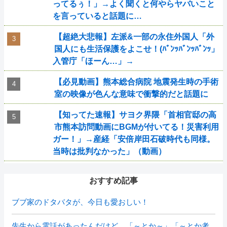
ってるぅ！」→よく聞くと何やらヤバいこと
を言っていると話題に…
【超絶大悲報】左派&一部の永住外国人「外
国人にも生活保護をよこせ！(ﾊﾞﾝｯﾊﾞﾝｯﾊﾞﾝｯ」
入管庁「ほーん…」→
【必見動画】熊本総合病院 地震発生時の手術
室の映像が色んな意味で衝撃的だと話題に
【知ってた速報】サヨク界隈「首相官邸の高
市熊本訪問動画にBGMが付いてる！災害利用
ガー！」→産経「安倍岸田石破時代も同様。
当時は批判なかった」（動画）
おすすめ記事
ブブ家のドタバタが、今日も愛おしい！
先生から電話があったんだけど、「～とか～」「～とか考