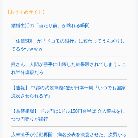
【おすすめサイト】
結婚生活の「当たり前」が壊れる瞬間
「住信SBI」が「ドコモの銀行」に変わってうんざりし
てるやつw w w
熊さん、人間が勝手に山壊した結果殺されてしまう…こ
れ半分虐殺だろ
【速報】 中露の武装軍艦4隻が日本一周『いつでも国家
沈没させられるぞ』
【為替相場】 ドル円は1ドル158円台半ば 介入警戒をし
つつ円売りが続行
広末涼子が活動再開 病名公表を決意させた、次男から