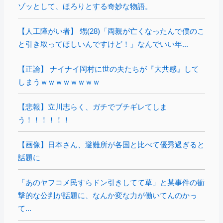
ゾッとして、ほろりとする奇妙な物語。
【人工障がい者】 甥(28)「両親が亡くなったんで僕のこ
と引き取ってほしいんですけど！」なんでいい年...
【正論】 ナイナイ岡村に世の夫たちが『大共感』して
しまうｗｗｗｗｗｗｗｗ
【悲報】立川志らく、ガチでブチギレてしま
う！！！！！！
【画像】日本さん、避難所が各国と比べて優秀過ぎると
話題に
「あのヤフコメ民すらドン引きしてて草」と某事件の衝
撃的な公判が話題に、なんか変な力が働いてんのかっ
て...