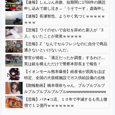
【速報】しんぶん赤旗、短期間に1700件の購読
申し込みで嬉し泣き→「うそでーす」虚偽申し
込みと判明→ 共産党が刑事告訴「厳重な処罰を
【速報】長瀬智也、ようやく気づくｗｗｗｗｗ
求める」
ｗｗｗ
【悲報】ワイのせいで会社を辞めた新人が「3
人」もいたことが発覚ｗｗｗｗｗ
【悲報】Z「なんでセルフレジなのに自分で商品
通さないといけないんだ」
警官が発砲→「適正だったか調査」するわけ…
実は銃を構えただけで警察本部長まで報告！
【イオンモール熊本爆発】経産省が原因をほぼ
特定、全国の大規模施設でガス供給設備の点検
要請にまで発展する事態に・・・【PICKUP】
【朗報動画】橋本環奈ちゃん、プルプルプルプ
ルプルプルプルプルプルwwwwwwwwwwwwww
wwwwwwwwww 【Pickup05164706】
【悲報】パチ●コ店、１０年で半減するも売上微
増で１２億円ｗｗｗｗｗｗｗ