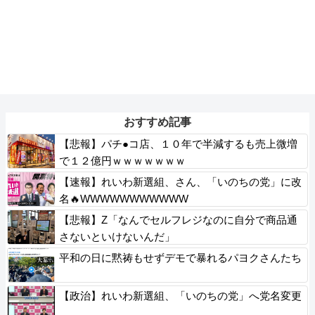
おすすめ記事
【悲報】パチ●コ店、１０年で半減するも売上微増
で１２億円ｗｗｗｗｗｗｗ
【速報】れいわ新選組、さん、「いのちの党」に改
名🔥WWWWWWWWWWW
【悲報】Z「なんでセルフレジなのに自分で商品通
さないといけないんだ」
平和の日に黙祷もせずデモで暴れるパヨクさんたち
【政治】れいわ新選組、「いのちの党」へ党名変更