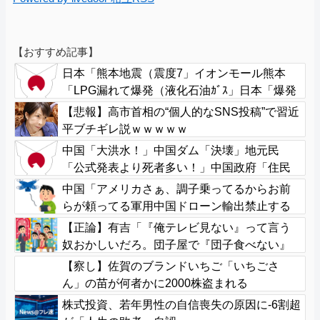
【おすすめ記事】
日本「熊本地震（震度7」イオンモール熊本
「LPG漏れて爆発（液化石油ｶﾞｽ」日本「爆発
で火災が吹き飛ぶ（爆轟発生説」ハビタ「遺
【悲報】高市首相の“個人的なSNS投稿”で習近
族説明の虚偽を認める（営業部長発言」→
平ブチギレ説ｗｗｗｗｗ
中国「大洪水！」中国ダム「決壊」地元民
「公式発表より死者多い！」中国政府「住民
拘束！（安否不明」中国当局「救助隊動画も
中国「アメリカさぁ、調子乗ってるからお前
削除」台風13号「三峡ﾀﾞﾑ接近中」→
らが頼ってる軍用中国ドローン輸出禁止する
わw」
【正論】有吉「『俺テレビ見ない』って言う
奴おかしいだろ。団子屋で『団子食べない』
って言うか？」
【察し】佐賀のブランドいちご「いちごさ
ん」の苗が何者かに2000株盗まれる
株式投資、若年男性の自信喪失の原因に-6割超