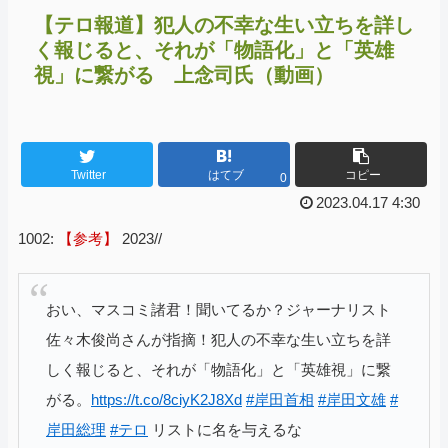
【テロ報道】犯人の不幸な生い立ちを詳し
く報じると、それが「物語化」と「英雄
視」に繋がる 上念司氏（動画）
Twitter
はてブ
コピー
0
2023.04.17 4:30
1002:
【参考】
2023//
おい、マスコミ諸君！聞いてるか？ジャーナリスト
佐々木俊尚さんが指摘！犯人の不幸な生い立ちを詳
しく報じると、それが「物語化」と「英雄視」に繋
がる。
https://t.co/8ciyK2J8Xd
#岸田首相
#岸田文雄
#
岸田総理
#テロ
リストに名を与えるな