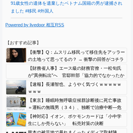
91歳女性の遺体を遺棄したベトナム国籍の男が逮捕され
ました #移民 #外国人
Powered by livedoor 相互RSS
【おすすめ記事】
【衝撃】Q：ムスリム移民って移住先をアッラー
の土地って思ってるの？ → 衝撃の回答がコチラ
→ ｗｗｗｗｗｗｗｗｗｗｗｗｗｗ
【財務省人事】エース級の財務官僚・一松旬氏
が”異例転出”へ 官邸幹部「協力的でなかったか
ら」
【速報】長瀬智也、ようやく気づくｗｗｗｗｗ
ｗｗｗ
【東京】睡眠時無呼吸症候群診断後に死亡事故
＝運転の無職男（３４）、独断で治療中断―危
険運転致死罪適用も
【神対応】イオン、ポケモンカードは「小中学
生にしか売らない」 転売対策の決断
熊本の被災地で暴れまくったメディア取材陣、