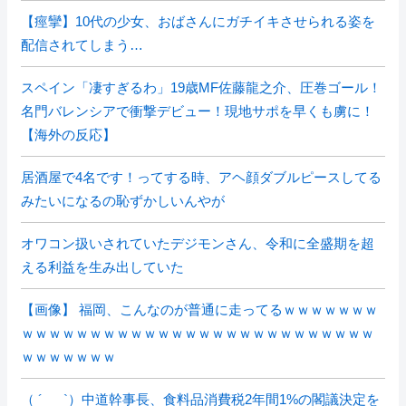
【痙攣】10代の少女、おばさんにガチイキさせられる姿を
配信されてしまう…
スペイン「凄すぎるわ」19歳MF佐藤龍之介、圧巻ゴール！
名門バレンシアで衝撃デビュー！現地サポを早くも虜に！
【海外の反応】
居酒屋で4名です！ってする時、アヘ顔ダブルピースしてる
みたいになるの恥ずかしいんやが
オワコン扱いされていたデジモンさん、令和に全盛期を超
える利益を生み出していた
【画像】 福岡、こんなのが普通に走ってるｗｗｗｗｗｗｗ
ｗｗｗｗｗｗｗｗｗｗｗｗｗｗｗｗｗｗｗｗｗｗｗｗｗｗ
ｗｗｗｗｗｗｗ
（ ´_ゝ`）中道幹事長、食料品消費税2年間1%の閣議決定を