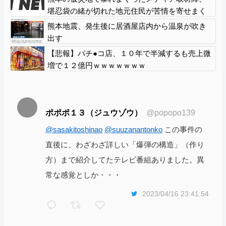
堪忍袋の緒が切れた地元住民が苦情を寄せまく
った結果……
熊本地震、発生後に居酒屋店内から温泉が吹き
出す
【悲報】パチ●コ店、１０年で半減するも売上微
増で１２億円ｗｗｗｗｗｗｗ
ポポポ１３（ジュウゾウ）
@popopo139
@sasakitoshinao
@suuzanantonko
この事件の
直後に、わざわざ詳しい「爆弾の構造」（作り
方）まで紹介してたテレビ番組ありました。異
常な感覚としか・・・
2023/04/16 23:41:54