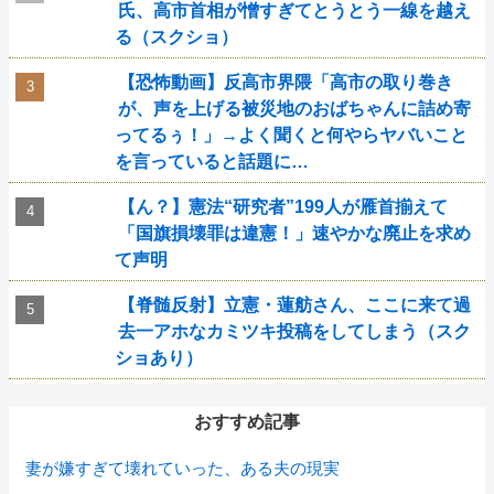
氏、高市首相が憎すぎてとうとう一線を越え
る（スクショ）
【恐怖動画】反高市界隈「高市の取り巻き
が、声を上げる被災地のおばちゃんに詰め寄
ってるぅ！」→よく聞くと何やらヤバいこと
を言っていると話題に…
【ん？】憲法“研究者”199人が雁首揃えて
「国旗損壊罪は違憲！」速やかな廃止を求め
て声明
【脊髄反射】立憲・蓮舫さん、ここに来て過
去一アホなカミツキ投稿をしてしまう（スク
ショあり）
おすすめ記事
妻が嫌すぎて壊れていった、ある夫の現実