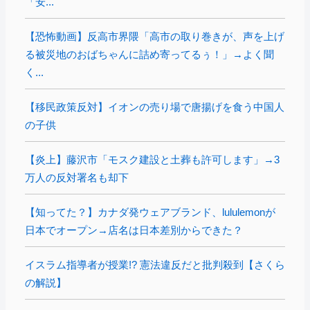
「安...
【恐怖動画】反高市界隈「高市の取り巻きが、声を上げ
る被災地のおばちゃんに詰め寄ってるぅ！」→よく聞
く...
【移民政策反対】イオンの売り場で唐揚げを食う中国人
の子供
【炎上】藤沢市「モスク建設と土葬も許可します」→3
万人の反対署名も却下
【知ってた？】カナダ発ウェアブランド、lululemonが
日本でオープン→店名は日本差別からできた？
イスラム指導者が授業!? 憲法違反だと批判殺到【さくら
の解説】