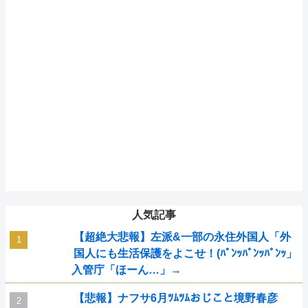
人気記事
【超絶大悲報】左派&一部の永住外国人「外
国人にも生活保護をよこせ！(ﾊﾞﾝｯﾊﾞﾝｯﾊﾞﾝｯ」
入管庁「ほーん…」→
【悲報】ナフサ6月ﾂﾑﾂﾑおじこと境野春彦