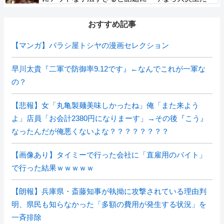
ろ……」 【Pickup05154348】
おすすめ記事
【マンガ】バラシ屋トシヤの漫画セレクション
早川太貴『二軍で防御率9.12です』←なんでこれが一軍な
の？
【悲報】女「丸亀製麺美味しかったね」俺「また来よう
よ」店員「お会計2380円になりまーす」→その後『こう』
なったんだが俺悪くないよな？？？？？？？？
【画像あり】タイミーで行った会社に「直雇用のバイト」
で行った結果ｗｗｗｗｗ
【朗報】兵庫県・斎藤知事が執拗に攻撃されている理由判
明、県民も知らなかった「多額の費用が発生する状況」を
一斉排除