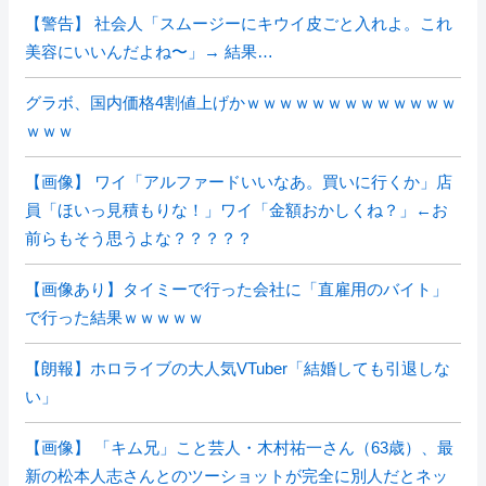
【警告】 社会人「スムージーにキウイ皮ごと入れよ。これ
美容にいいんだよね〜」→ 結果…
グラボ、国内価格4割値上げかｗｗｗｗｗｗｗｗｗｗｗｗｗ
ｗｗｗ
【画像】 ワイ「アルファードいいなあ。買いに行くか」店
員「ほいっ見積もりな！」ワイ「金額おかしくね？」←お
前らもそう思うよな？？？？？
【画像あり】タイミーで行った会社に「直雇用のバイト」
で行った結果ｗｗｗｗｗ
【朗報】ホロライブの大人気VTuber「結婚しても引退しな
い」
【画像】 「キム兄」こと芸人・木村祐一さん（63歳）、最
新の松本人志さんとのツーショットが完全に別人だとネッ