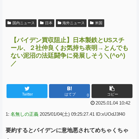
国内ニュース
日本
海外ニュース
米国
【バイデン買収阻止】日本製鉄とUSスチ
ール、２社仲良くお気持ち表明→とんでも
ない泥沼の法廷闘争に発展しそう＼(^o^)
／
Twitter
はてブ
コピー
0
2025.01.04 10:42
1:
名無しの正義
2025/01/04(土) 09:25:27.41 ID:xUOdJ3f40
要約するとバイデンに意地悪されてめちゃくちゃ