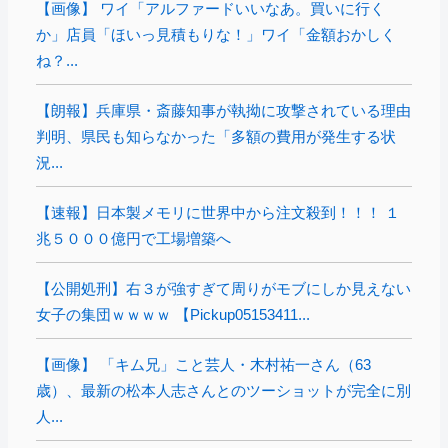
【画像】 ワイ「アルファードいいなあ。買いに行く
か」店員「ほいっ見積もりな！」ワイ「金額おかしく
ね？...
【朗報】兵庫県・斎藤知事が執拗に攻撃されている理由
判明、県民も知らなかった「多額の費用が発生する状
況...
【速報】日本製メモリに世界中から注文殺到！！！ １
兆５０００億円で工場増築へ
【公開処刑】右３が強すぎて周りがモブにしか見えない
女子の集団ｗｗｗｗ 【Pickup05153411...
【画像】 「キム兄」こと芸人・木村祐一さん（63
歳）、最新の松本人志さんとのツーショットが完全に別
人...