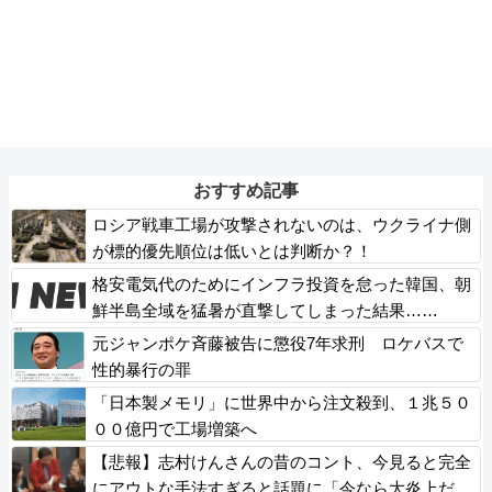
おすすめ記事
ロシア戦車工場が攻撃されないのは、ウクライナ側
が標的優先順位は低いとは判断か？！
格安電気代のためにインフラ投資を怠った韓国、朝
鮮半島全域を猛暑が直撃してしまった結果……
元ジャンポケ斉藤被告に懲役7年求刑 ロケバスで
性的暴行の罪
「日本製メモリ」に世界中から注文殺到、１兆５０
００億円で工場増築へ
【悲報】志村けんさんの昔のコント、今見ると完全
にアウトな手法すぎると話題に「今なら大炎上だ