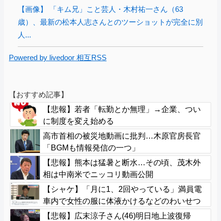
【画像】 「キム兄」こと芸人・木村祐一さん（63
歳）、最新の松本人志さんとのツーショットが完全に別
人...
Powered by livedoor 相互RSS
【おすすめ記事】
【悲報】若者「転勤とか無理」→企業、つい
に制度を変え始める
高市首相の被災地動画に批判…木原官房長官
「BGMも情報発信の一つ」
【悲報】熊本は猛暑と断水…その頃、茂木外
相は中南米でニッコリ動画公開
【シャケ】「月に1、2回やっている」満員電
車内で女性の服に体液かけるなどのわいせつ
行為か 学習塾経営の60歳男を逮捕 警視庁
【悲報】広末涼子さん(46)明日地上波復帰