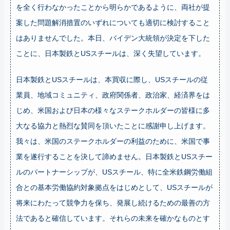
を全く行わなかったことから明らかであるように、両社が提
案した問題解消措置のいずれについても適切に検討すること
はありませんでした。本日、バイデン大統領が決定を下した
ことに、日本製鉄とUSスチールは、深く失望しています。
日本製鉄とUSスチールは、本買収に際し、USスチールの従
業員、地域コミュニティ、政府関係者、政治家、経済界をは
じめ、米国および日本の様々なステークホルダーの皆様に多
大なる協力と熱烈な賛同を頂いたことに感謝申し上げます。
我々は、米国のステークホルダーの利益のために、米国で事
業を遂行することを決して諦めません。日本製鉄とUSスチー
ルのパートナーシップが、USスチール、特に全米鉄鋼労働組
合との基本労働協約対象拠点をはじめとして、USスチールが
将来にわたって競争力を保ち、発展し続けるための最善の方
法であると確信しています。それらの未来を確かなものとす