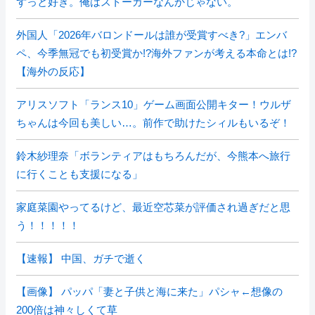
ずっと好き。俺はストーカーなんかじゃない。
外国人「2026年バロンドールは誰が受賞すべき?」エンバ
ペ、今季無冠でも初受賞か!?海外ファンが考える本命とは!?
【海外の反応】
アリスソフト「ランス10」ゲーム画面公開キター！ウルザ
ちゃんは今回も美しい…。前作で助けたシィルもいるぞ！
鈴木紗理奈「ボランティアはもちろんだが、今熊本へ旅行
に行くことも支援になる」
家庭菜園やってるけど、最近空芯菜が評価され過ぎだと思
う！！！！！
【速報】 中国、ガチで逝く
【画像】 パッパ「妻と子供と海に来た」パシャ←想像の
200倍は神々しくて草