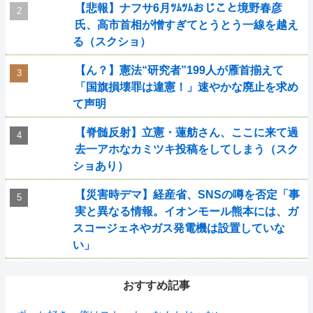
【悲報】ナフサ6月ﾂﾑﾂﾑおじこと境野春彦
氏、高市首相が憎すぎてとうとう一線を越え
る（スクショ）
【ん？】憲法“研究者”199人が雁首揃えて
「国旗損壊罪は違憲！」速やかな廃止を求め
て声明
【脊髄反射】立憲・蓮舫さん、ここに来て過
去一アホなカミツキ投稿をしてしまう（スク
ショあり）
【災害時デマ】経産省、SNSの噂を否定「事
実と異なる情報。イオンモール熊本には、ガ
スコージェネやガス発電機は設置していな
い」
おすすめ記事