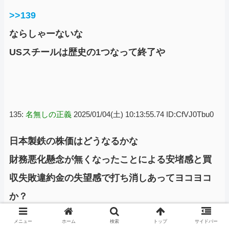
>>139
ならしゃーないな
USスチールは歴史の1つなって終了や
135:
名無しの正義
2025/01/04(土) 10:13:55.74 ID:CfVJ0Tbu0
日本製鉄の株価はどうなるかな
財務悪化懸念が無くなったことによる安堵感と買
収失敗違約金の失望感で打ち消しあってヨコヨコ
か？
メニュー
ホーム
検索
トップ
サイドバー