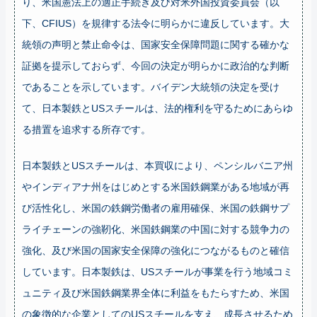
り、米国憲法上の適正手続き及び対米外国投資委員会（以
下、CFIUS）を規律する法令に明らかに違反しています。大
統領の声明と禁止命令は、国家安全保障問題に関する確かな
証拠を提示しておらず、今回の決定が明らかに政治的な判断
であることを示しています。バイデン大統領の決定を受け
て、日本製鉄とUSスチールは、法的権利を守るためにあらゆ
る措置を追求する所存です。
日本製鉄とUSスチールは、本買収により、ペンシルバニア州
やインディアナ州をはじめとする米国鉄鋼業がある地域が再
び活性化し、米国の鉄鋼労働者の雇用確保、米国の鉄鋼サプ
ライチェーンの強靭化、米国鉄鋼業の中国に対する競争力の
強化、及び米国の国家安全保障の強化につながるものと確信
しています。日本製鉄は、USスチールが事業を行う地域コミ
ュニティ及び米国鉄鋼業界全体に利益をもたらすため、米国
の象徴的な企業としてのUSスチールを支え、成長させるため