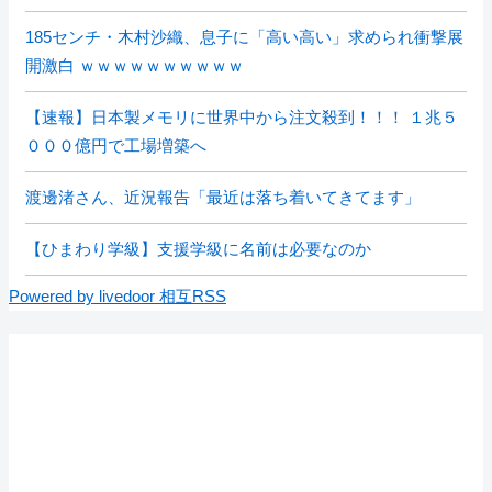
185センチ・木村沙織、息子に「高い高い」求められ衝撃展
開激白 ｗｗｗｗｗｗｗｗｗｗ
【速報】日本製メモリに世界中から注文殺到！！！ １兆５
０００億円で工場増築へ
渡邊渚さん、近況報告「最近は落ち着いてきてます」
【ひまわり学級】支援学級に名前は必要なのか
Powered by livedoor 相互RSS