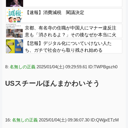
【速報】消費減税 閣議決定
京都、有名寺の住職が中国人にマナー違反注
意も「消されるよ？」その後なぜか本当に火
災で全焼
【悲報】デジタル化についていけない人た
ち、ガチで社会から取り残され始める
8:
名無しの正義
2025/01/04(土) 09:29:59.61 ID:TWPBgszh0
USスチールほんまかわいそう
16:
名無しの正義
2025/01/04(土) 09:36:07.30 ID:QWjjxETzM