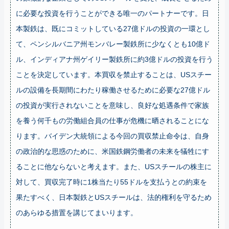
に必要な投資を行うことができる唯一のパートナーです。日
本製鉄は、既にコミットしている27億ドルの投資の一環とし
て、ペンシルバニア州モンバレー製鉄所に少なくとも10億ド
ル、インディアナ州ゲイリー製鉄所に約3億ドルの投資を行う
ことを決定しています。本買収を禁止することは、USスチー
ルの設備を長期間にわたり稼働させるために必要な27億ドル
の投資が実行されないことを意味し、良好な処遇条件で家族
を養う何千もの労働組合員の仕事が危機に晒されることにな
ります。バイデン大統領による今回の買収禁止命令は、自身
の政治的な思惑のために、米国鉄鋼労働者の未来を犠牲にす
ることに他ならないと考えます。また、USスチールの株主に
対して、買収完了時に1株当たり55ドルを支払うとの約束を
果たすべく、日本製鉄とUSスチールは、法的権利を守るため
のあらゆる措置を講じてまいります。