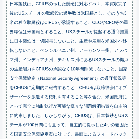
日本製鉄は、CFIUSの示した懸念に対応すべく、本買収完了
後のUSスチールの取締役の過半数は米国籍とし、そのうち3
名の独立取締役はCIFUSが承認すること、CEOやCFO等の重
要職位は米国籍とすること、USスチールが提起する通商措置
に日本製鉄は一切関与しないこと、生産や雇用を米国外へ移
転しないこと、ペンシルベニア州、アーカンソー州、アラバ
マ州、インディアナ州、テキサス州にあるUSスチールの拠点
の生産能力をCFIUSの承認なく10年間削減しないこと、国家
安全保障協定（National Security Agreement）の遵守状況等
をCFIUSに定期的に報告すること、CFIUSは取締役会にオブ
ザーバーを派遣する権利を有すること等を含む、米国政府に
とって完全に強制執行が可能な様々な問題解消措置を自主的
に約束しました。しかしながら、CFIUSは、日本製鉄とUSス
チールが100日間にも亘って、自主的に提示した4つの確固た
る国家安全保障協定案に対して、書面によるフィードバック