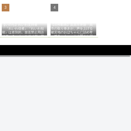
【いのち】れいわ支持者
【恐怖動画】反高市界隈「高
「『れいわ信者』『れいわ知
市の取り巻きが、声を上げる
能』は差別的。放送禁止用語
被災地のおばちゃんに詰め寄
にすべき。オールドメディア
ってるぅ！」→よく聞くと何
は配慮を」→かわりにピッタ
やらヤバいことを言っている
リの名称が爆誕してしまうw
と話題に…