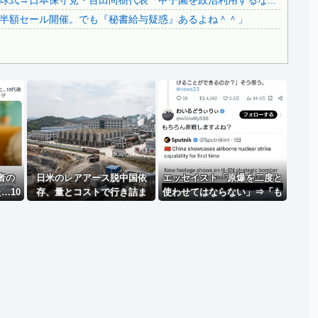
式→日本保守党・百田尚樹代表「甲子園を政治利用するな...
韓国代表、コートジボワールに0対4で完敗＝韓国の反応
半額セール開催。でも『秘書給与疑惑』あるよね＾＾」
Powered by livedoor 相互RSS
者の
日米のレアアース脱中国依
エッセイスト「原爆を二度と
…10
存、量とコストで行き詰ま
使わせてはならない」⇒「も
"ほぼ
り…台湾メディア！
ちろん中国の核も非難す
る？」⇒「中国の核は綺麗な
核！」