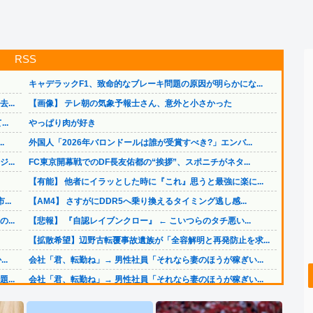
RSS
キャデラックF1、致命的なブレーキ問題の原因が明らかにな...
..
【画像】 テレ朝の気象予報士さん、意外と小さかった
..
やっぱり肉が好き
.
外国人「2026年バロンドールは誰が受賞すべき?」エンバ...
..
FC東京開幕戦でのDF長友佑都の“挨拶”、スポニチがネタ...
【有能】 他者にイラッとした時に『これ』思うと最強に楽に...
..
【AM4】 さすがにDDR5へ乗り換えるタイミング逃し感...
..
【悲報】 『自認レイブンクロー』 ← こいつらのタチ悪い...
【拡散希望】辺野古転覆事故遺族が「全容解明と再発防止を求...
..
会社「君、転勤ね」→ 男性社員「それなら妻のほうが稼ぎい...
..
会社「君、転勤ね」→ 男性社員「それなら妻のほうが稼ぎい...
..
ジャンポケ斎藤と代理人のやりとり、「地獄すぎて完全にコン...