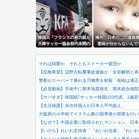
日本人、ついに外国人受け入れ反対が過半数突破ｗｗｗ
【画像】ワイの会社の女さん、『コレ』を強調し過ぎて完全に.
【動画】タイのティパンコーン王子が日本人女性とデートか
【悲報】日本人、バカかもしれない。食品消費税減税（8%→.
韓国人「フランスの有力紙も
ドイツ、熱中症で10,000人以上死亡、ほとんどがお前ら...
海外「日本のこの道路
大韓サッカー協会前代未聞の
意味が分からないんで
【悲報】面識ないJCに不同意性交したバイト男（56）が怖..
不祥事を詳細に報道！」→
ど…」
【速報】日本赤十字社、韓国に超希少血液Jr(a-)を提供...
「国際的スキャンダルに発展
してしまう‥」
日経社説、入管庁の永住許可厳格化を猛批判「永住外国人の生.
それは純愛か、それともストーカー疑惑か
【拡散希望】辺野古転覆事故遺族が「全容解明と再発
【驚愕】中国女さん、大学四年間で変わりすぎてしまうｗｗｗ.
警察がスーパーで暴れる刃物男を射殺「発砲は適正
会社「君、転勤ね」→ 男性社員「それなら妻のほうが稼ぎい.
【必見動画】手術中に熊本地震発生…熊本総合病院の
ジャンポケ斎藤と代理人のやりとり、「地獄すぎて完全にコン.
【ヤバすぎ】韓国紙｢サッカー韓国U23代表、2歳
【速報】 玉川徹「死んでいなければ銃刀法違反と公務執行妨.
【生活保護】永住外国人が日本人平均超え...
日本をダメにした総理大臣、ワースト１位が同点でこの人ｗｗ.
大阪府の小学校でイスラム教の指導者が授業を行い物
【速報】 みいちゃん、覚醒し戦闘民族化。お子様二人をフル.
【なぜ？】中国企業に取得されたマンション、日本
【ネット騒然】 元ジャンポケ斉藤の妻、夫の求刑7年翌日に..
【いのち】れいわ支持者「『れいわ信者』『れいわ知
【悲報】 マイナ保険証のクソぶり、バレるｗｗｗｗｗｗｗｗ.