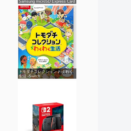
Samsung microSD Express Card
256GB for Nintendo Switch 2（サ
ムスン マイクロSDエクスプレス
カード 256GB）
トモダチコレクション わくわく
生活 -Switch