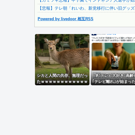
【カミツキ悲報】甲子園でインドネシア人選手が始球
【悲報】テレ朝「れいわ、新党移行に伴い旧グッズ
Powered by livedoor 相互RSS
Powered by livedoor 相互RSS
シカと人間の共存、無理だっ
👴"テレビ大好き"高齢
たｗｗｗｗｗｗｗｗｗｗｗｗ
｢テレビ離れ｣が始まった
ｗｗｗ
代後半～20代の約7割が
見ない"