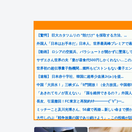
【驚愕】 巨大カタツムリの ”殻だけ” を採取する方法、...
外国人「日本はお手本だ」日本人、世界最高峰プレミアで過去.
【動画】 ロシアの空挺兵、パラシュートが開かずに墜落して.
サザエさん世界の夫「妻が昼食代500円しかくれない…この..
世界初の超伝導量子熱機関…燃料もピストンもない量子エンジ.
【速報】 日本赤十字社、韓国に超希少血液Jr(a-)を提...
中国「大洪水！」三峡ダム「9門開放！（全力放流」中国都市.
「あきれてモノが言えない」「国を維持できるの？」外国人の.
長友、引退撤回！FC東京と再契約ｷﾀ━━━━(ﾟ∀ﾟ)━...
ミッチーこと及川光博さん、56歳で再婚→新しい命まで授か.
大竹しのぶ「戦争放棄の国であり続けよう」←この投稿が話題.
ジャングリア沖縄「3万円です」←ディズニー超えの強気価格.