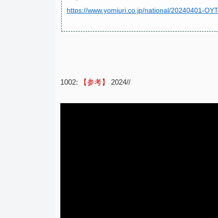
https://www.yomiuri.co.jp/national/20240401-O
1002:
【参考】
2024//