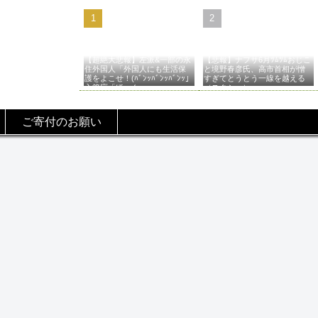
【超絶大悲報】左派&一部の永
【悲報】ナフサ6月ﾂﾑﾂﾑおじこ
住外国人「外国人にも生活保
と境野春彦氏、高市首相が憎
護をよこせ！(ﾊﾞﾝｯﾊﾞﾝｯﾊﾞﾝｯ」
すぎてとうとう一線を越える
入管庁「ほーん…」→
（スクショ）
ご寄付のお願い