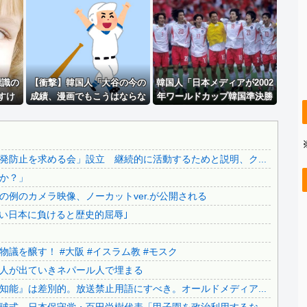
【速報】 玉川徹「死んでいなければ銃刀法違反と公務執行妨...
..
日本をダメにした総理大臣、ワースト１位が同点でこの人ｗｗ...
？
【朗報】 元日テレ女子アナ脊山麻理子さん(46)イメージ...
..
【ネット騒然】 元ジャンポケ斉藤の妻、夫の求刑7年翌日に...
標識の
【悲報】 太鼓の達人、お馴染みのフォントの使用料が年間6...
【衝撃】韓国人「大谷の今の
韓国人「日本メディアが2002
すけ
成績、漫画でもこうはならな
年ワールドカップ韓国準決勝
.
【悲報】 マイナ保険証のクソぶり、バレるｗｗｗｗｗｗｗｗ...
い」
も調査すべきと主張！」→
【必見動画】手術中に熊本地震発生…熊本総合病院の例のカメ...
「英国メディアも一斉に指
摘‥」
..
【ヤバすぎ】韓国紙｢サッカー韓国U23代表、2歳若い日本...
防止を求める会」設立 継続的に活動するためと説明、ク...
..
【生活保護】永住外国人が日本人平均超え...
か？」
..
大阪府の小学校でイスラム教の指導者が授業を行い物議を醸す...
例のカメラ映像、ノーカットver.が公開される
..
【なぜ？】中国企業に取得されたマンション、日本人が出てい...
若い日本に負けると歴史的屈辱｣
..
【いのち】れいわ支持者「『れいわ信者』『れいわ知能』は差...
..
【カミツキ悲報】甲子園でインドネシア人選手が始球式→日本...
議を醸す！ #大阪 #イスラム教 #モスク
..
日本旅行キャンセルすべきか…1万年ぶり史上最大級の火山の...
人が出ていきネパール人で埋まる
.
無気力な韓国代表、オーストリアにも0-1で敗北…3月のA...
能』は差別的。放送禁止用語にすべき。オールドメディア...
..
3.1節がある月なのに…3月のカレンダーに日本の富士山・...