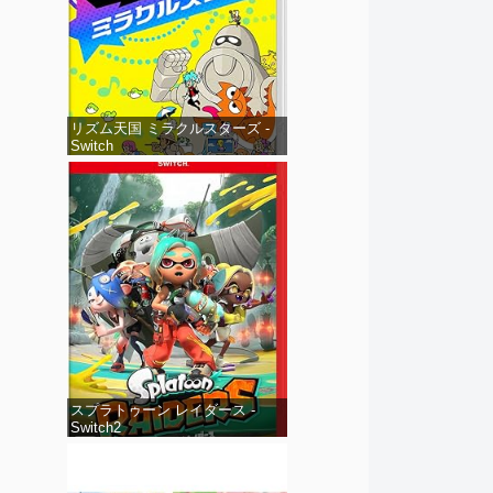
リズム天国 ミラクルスターズ -
Switch
スプラトゥーン レイダース -
Switch2