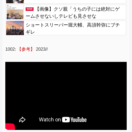
【画像】クソ親「うちの子には絶対にゲ
NEW
ームさせないしテレビも見させな
い！！！！！」
ショートスリーパー堀大輔、高須幹弥にブチ
ギレ
1002:
【参考】
2023//