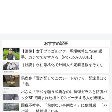
おすすめ記事
【画像】女子プロゴルファー馬場咲希(175cm)選
手、ガチででかすぎる 【Pickup07093016】
［社説］永住厳格化で外国人の定着意欲をそぐな
馬鹿客「置き配してこのシートかけろ」配達員ぼく
「🤔」
パさん「平和を願う式典なのに防弾ガラスと防弾バ
ッグSPで囲まれた壇上でスピーチする人が総理大
臣」
国税不祥事、「前例ない事態次々」に危機感 「パ
パ活」、情報漏えいも