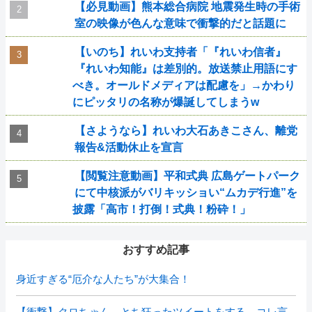
【必見動画】熊本総合病院 地震発生時の手術
室の映像が色んな意味で衝撃的だと話題に
【いのち】れいわ支持者「『れいわ信者』
『れいわ知能』は差別的。放送禁止用語にす
べき。オールドメディアは配慮を」→かわり
にピッタリの名称が爆誕してしまうw
【さようなら】れいわ大石あきこさん、離党
報告&活動休止を宣言
【閲覧注意動画】平和式典 広島ゲートパーク
にて中核派がバリキッショい“ムカデ行進”を
披露「高市！打倒！式典！粉砕！」
おすすめ記事
身近すぎる“厄介な人たち”が大集合！
【衝撃】クロちゃん、とち狂ったツイートをする←コレ言