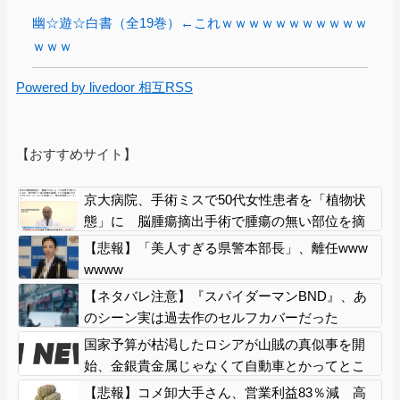
幽☆遊☆白書（全19巻）←これｗｗｗｗｗｗｗｗｗｗｗ
ｗｗｗ
Powered by livedoor 相互RSS
【おすすめサイト】
京大病院、手術ミスで50代女性患者を「植物状
態」に 脳腫瘍摘出手術で腫瘍の無い部位を摘
出してしまう
【悲報】「美人すぎる県警本部長」、離任www
wwww
【ネタバレ注意】『スパイダーマンBND』、あ
のシーン実は過去作のセルフカバーだった
国家予算が枯渇したロシアが山賊の真似事を開
始、金銀貴金属じゃなくて自動車とかってとこ
ろがリアリティありすぎる……
【悲報】コメ卸大手さん、営業利益83％減 高