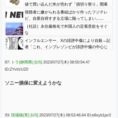
値で買い込んだ米が売れず「損切り祭り」開幕
へ
視聴者に嫌がられる番組ばかり作ったフジテレ
ビ、自業自得すぎる立場に陥ってしまい……
［社説］永住厳格化で外国人の定着意欲をそぐ
な
インフルエンサー、Xの誹謗中傷により自殺→記
者「これ、インプレゾンビが誹謗中傷の中心じ
ゃね？」→分析していくとヤバイ真実が浮かび
上がる
87:
トラ(静岡県) [US]
2023/07/27(木) 08:50:54.47
ID:ZYvt/zUZ0
ソニー損保に変えようかな
93:
現場猫(茸) [US]
2023/07/27(木) 08:53:46.64 ID:e8xyb1pc0