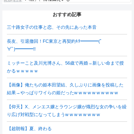
おすすめ記事
三十路女子の仕事と恋、その先にあった本音
長友、引退撤回！FC東京と再契約ｷﾀ━━━━(ﾟ
∀ﾟ)━━━━!!
ミッチーこと及川光博さん、56歳で再婚→新しい命まで授
かるｗｗｗｗｗ
【画像】俺たちの姫本田望結、久しぶりに画像を投稿した
結果→やっぱりワイらの姫だったw w w w w w w w w w
【仰天】X、メンエス嬢とラウンジ嬢が熾烈な女の争いを繰
り広げ対戦型になってしまうw w w w w w w w
【超朗報】夏、終わる