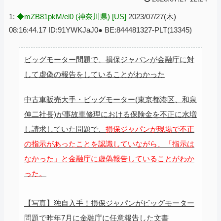
1:
◆mZB81pkM/el0 (神奈川県) [US]
2023/07/27(木)
08:16:44.17 ID:91YWKJaJ0● BE:844481327-PLT(13345)
ビッグモーター問題で、損保ジャパンが金融庁に対
して虚偽の報告をしていることがわかった
中古車販売大手・ビッグモーター(東京都港区、和泉
伸二社長)が事故車修理における保険金を不正に水増
し請求していた問題で、
損保ジャパンが現場で不正
の指示があったことを認識していながら、「指示は
なかった」と金融庁に虚偽報告していることがわか
った。
【写真】独自入手！損保ジャパンがビッグモーター
問題で昨年7月に金融庁に任意報告した文書