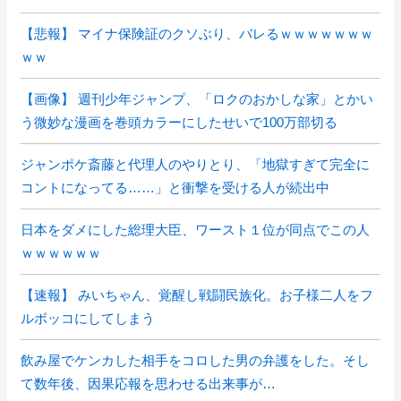
【悲報】 マイナ保険証のクソぶり、バレるｗｗｗｗｗｗｗ
ｗｗ
【画像】 週刊少年ジャンプ、「ロクのおかしな家」とかい
う微妙な漫画を巻頭カラーにしたせいで100万部切る
ジャンポケ斎藤と代理人のやりとり、「地獄すぎて完全に
コントになってる……」と衝撃を受ける人が続出中
日本をダメにした総理大臣、ワースト１位が同点でこの人
ｗｗｗｗｗｗ
【速報】 みいちゃん、覚醒し戦闘民族化。お子様二人をフ
ルボッコにしてしまう
飲み屋でケンカした相手をコロした男の弁護をした。そし
て数年後、因果応報を思わせる出来事が…