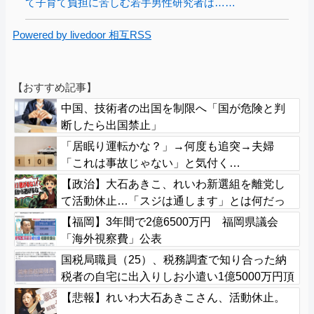
て子育て負担に苦しむ若手男性研究者は……
Powered by livedoor 相互RSS
【おすすめ記事】
中国、技術者の出国を制限へ「国が危険と判
断したら出国禁止」
「居眠り運転かな？」→何度も追突→夫婦
「これは事故じゃない」と気付く…
【政治】大石あきこ、れいわ新選組を離党し
て活動休止…「スジは通します」とは何だっ
たのか
【福岡】3年間で2億6500万円 福岡県議会
「海外視察費」公表
国税局職員（25）、税務調査で知り合った納
税者の自宅に出入りしお小遣い1億5000万円頂
戴するwww
【悲報】れいわ大石あきこさん、活動休止。