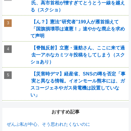
氏、高市首相が憎すぎてとうとう一線を越え
る（スクショ）
【ん？】憲法“研究者”199人が雁首揃えて
「国旗損壊罪は違憲！」速やかな廃止を求め
て声明
【脊髄反射】立憲・蓮舫さん、ここに来て過
去一アホなカミツキ投稿をしてしまう（スク
ショあり）
【災害時デマ】経産省、SNSの噂を否定「事
実と異なる情報。イオンモール熊本には、ガ
スコージェネやガス発電機は設置していな
い」
おすすめ記事
ぜんぶ私が中心、そう思われたくないのに