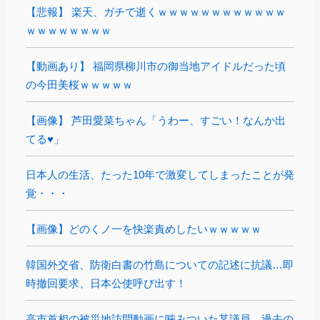
【悲報】 楽天、ガチで逝くｗｗｗｗｗｗｗｗｗｗｗｗ
ｗｗｗｗｗｗｗｗ
【動画あり】 福岡県柳川市の御当地アイドルだった頃
の今田美桜ｗｗｗｗｗ
【画像】 芦田愛菜ちゃん「うわー、すごい！なんか出
てる♥」
日本人の生活、たった10年で激変してしまったことが発
覚・・・
【画像】どのくノ一を快楽責めしたいｗｗｗｗｗ
韓国外交省、防衛白書の竹島についての記述に抗議…即
時撤回要求、日本公使呼び出す！
高市首相の被災地訪問動画に噛みついた某議員、過去の