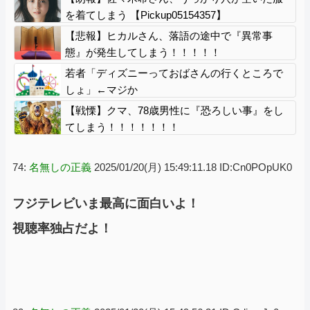
風13号「三峡ﾀﾞﾑ接近中」→
を着てしまう 【Pickup05154357】
【悲報】ヒカルさん、落語の途中で『異常事
態』が発生してしまう！！！！！
若者「ディズニーっておばさんの行くところで
しょ」←マジか
【戦慄】クマ、78歳男性に『恐ろしい事』をし
てしまう！！！！！！！
74:
名無しの正義
2025/01/20(月) 15:49:11.18 ID:Cn0POpUK0
フジテレビいま最高に面白いよ！
視聴率独占だよ！