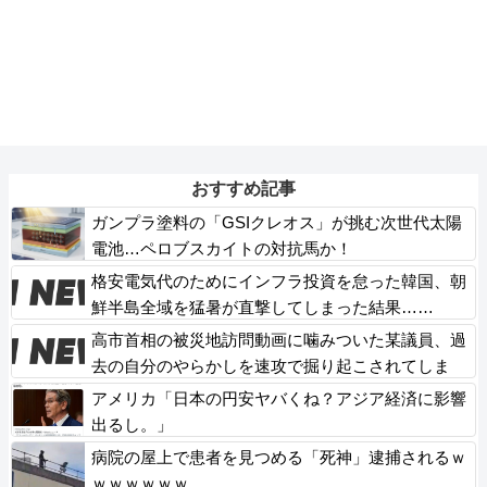
おすすめ記事
ガンプラ塗料の「GSIクレオス」が挑む次世代太陽
電池…ペロブスカイトの対抗馬か！
格安電気代のためにインフラ投資を怠った韓国、朝
鮮半島全域を猛暑が直撃してしまった結果……
高市首相の被災地訪問動画に噛みついた某議員、過
去の自分のやらかしを速攻で掘り起こされてしま
い……
アメリカ「日本の円安ヤバくね？アジア経済に影響
出るし。」
病院の屋上で患者を見つめる「死神」逮捕されるｗ
ｗｗｗｗｗｗ