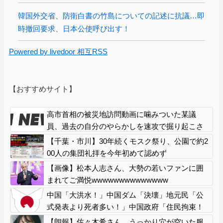
韓国外交省、防衛白書の竹島についての記述に抗議…即
時撤回要求、日本公使呼び出す！
Powered by livedoor 相互RSS
【おすすめサイト】
高市首相の被災地訪問動画に噛みついた某議
員、過去の自分のやらかしを速攻で掘り起こさ
れてしまい……
【千葉・市川】30年続くモスク祭り、公園で約2
00人の集団礼拝を今年初めて認めず
【画像】松本人志さん、大勢の若いファンに囲
まれてご満悦wwwwwwwwwwwwww
中国「大洪水！」中国ダム「決壊」地元民「公
式発表より死者多い！」中国政府「住民拘束！
（安否不明」中国当局「救助隊動画も削除」台
【朗報】佐々木希さん、うっかり穴が空いた服