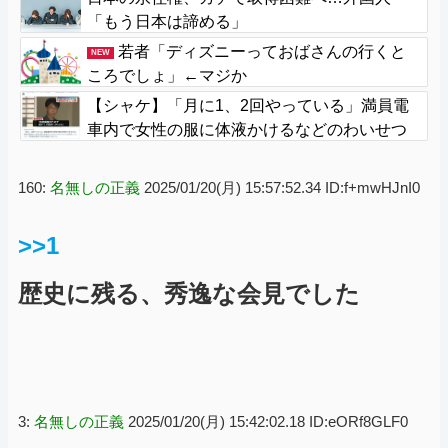
「もう日本は諦める」
若者「ディズニーっておばさんの行くと
NEW
ころでしょ」←マジか
【シャケ】「月に1、2回やっている」満員電
車内で女性の服に体液かけるなどのわいせつ
行為か 学習塾経営の60歳男を逮捕 警視庁
160:
名無しの正義
2025/01/20(月) 15:57:52.34 ID:f+mwHJnI0
>>1
歴史に残る、秀逸な会見でした
3:
名無しの正義
2025/01/20(月) 15:42:02.18 ID:eORf8GLF0