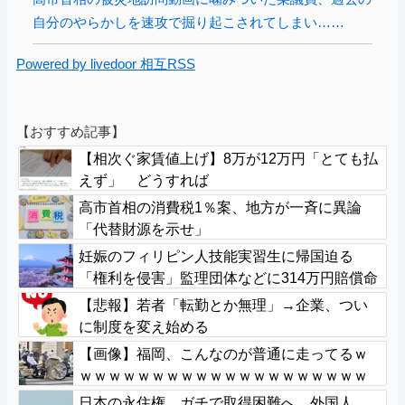
自分のやらかしを速攻で掘り起こされてしまい……
Powered by livedoor 相互RSS
【おすすめ記事】
【相次ぐ家賃値上げ】8万が12万円「とても払
えず」 どうすれば
高市首相の消費税1％案、地方が一斉に異論
「代替財源を示せ」
妊娠のフィリピン人技能実習生に帰国迫る
「権利を侵害」監理団体などに314万円賠償命
令 福岡地裁
【悲報】若者「転勤とか無理」→企業、つい
に制度を変え始める
【画像】福岡、こんなのが普通に走ってるｗ
ｗｗｗｗｗｗｗｗｗｗｗｗｗｗｗｗｗｗｗｗ
ｗｗｗｗｗｗｗｗｗｗｗｗｗｗｗｗｗｗｗ
日本の永住権、ガチで取得困難へ…外国人