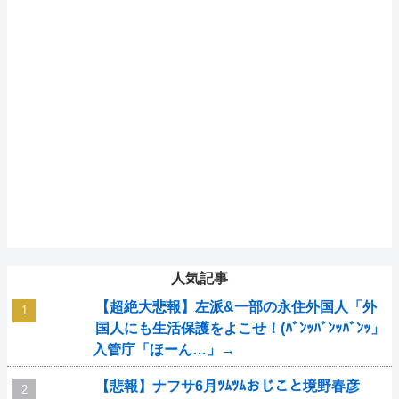
人気記事
【超絶大悲報】左派&一部の永住外国人「外
国人にも生活保護をよこせ！(ﾊﾞﾝｯﾊﾞﾝｯﾊﾞﾝｯ」
入管庁「ほーん…」→
【悲報】ナフサ6月ﾂﾑﾂﾑおじこと境野春彦