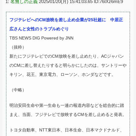
1:
名無しの正義
2025/01/20(月) 15:41:03.65 ID:76IXz6mE9
フジテレビへのCM放映を差し止め企業が25社超に 中居正
広さんと女性のトラブルめぐり
TBS NEWS DIG Powered by JNN
（抜粋）
新たにフジテレビでのCM放映を差し止めたり、ACジャパン
のCMに差し替えたりすると明らかにしたのは、サントリーや
キリン、花王、東京電力、ローソン、ホンダなどです。
（中略）
明治安田生命や第一生命も一連の報道内容などを総合的に踏
まえ、当面、フジテレビで放映するCMを差し止めると発表。
トヨタ自動車、NTT東日本、日本生命、日本マクドナルド、