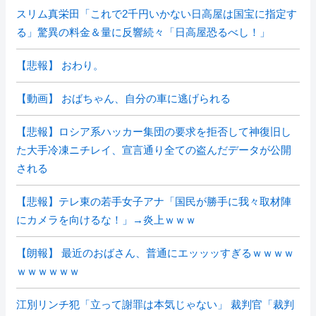
スリム真栄田「これで2千円いかない日高屋は国宝に指定す
る」驚異の料金＆量に反響続々「日高屋恐るべし！」
【悲報】 おわり。
【動画】 おばちゃん、自分の車に逃げられる
【悲報】ロシア系ハッカー集団の要求を拒否して神復旧し
た大手冷凍ニチレイ、宣言通り全ての盗んだデータが公開
される
【悲報】テレ東の若手女子アナ「国民が勝手に我々取材陣
にカメラを向けるな！」→炎上ｗｗｗ
【朗報】 最近のおばさん、普通にエッッッすぎるｗｗｗｗ
ｗｗｗｗｗｗ
江別リンチ犯「立って謝罪は本気じゃない」 裁判官「裁判