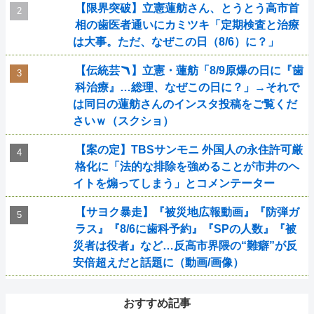
【限界突破】立憲蓮舫さん、とうとう高市首
相の歯医者通いにカミツキ「定期検査と治療
は大事。ただ、なぜこの日（8/6）に？」
【伝統芸🪃】立憲・蓮舫「8/9原爆の日に『歯
科治療』…総理、なぜこの日に？」→それで
は同日の蓮舫さんのインスタ投稿をご覧くだ
さいｗ（スクショ）
【案の定】TBSサンモニ 外国人の永住許可厳
格化に「法的な排除を強めることが市井のヘ
イトを煽ってしまう」とコメンテーター
【サヨク暴走】『被災地広報動画』『防弾ガ
ラス』『8/6に歯科予約』『SPの人数』『被
災者は役者』など…反高市界隈の“難癖”が反
安倍超えだと話題に（動画/画像）
おすすめ記事