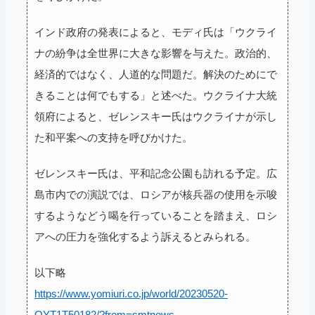
インド政府の発表によると、モディ氏は「ウクライ
ナの紛争は全世界に大きな影響を与えた。政治的、
経済的ではなく、人道的な問題だ。解決のためにで
きることは何でもする」と述べた。ウクライナ大統
領府によると、ゼレンスキー氏はウクライナが示し
た和平案への支持を呼びかけた。
ゼレンスキー氏は、平和記念公園も訪れる予定。広
島市内での演説では、ロシアが核兵器の使用を示唆
するようなどう喝を行っていることを踏まえ、ロシ
アへの圧力を強化するよう訴えるとみられる。
以下略
https://www.yomiuri.co.jp/world/20230520-
OYT1T50182/?from=smtnews