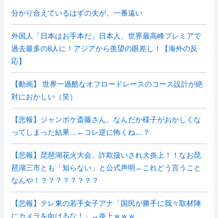
分かり合えているはずの夫が、一番遠い
外国人「日本はお手本だ」日本人、世界最高峰プレミアで
過去最多の8人に！アジアから羨望の眼差し！【海外の反
応】
【動画】 世界一過酷なオフロードレースのコース設計が絶
対におかしい（笑）
【悲報】ジャンポケ斎藤さん、なんだか様子がおかしくな
ってしまった結果…←コレ逆に怖くね…？
【悲報】琵琶湖花火大会、詐欺扱いされ大炎上！！なお琵
琶湖三市とも「知らない」と公式声明←これどう言うこと
なんや！？？？？？？？？
【悲報】テレ東の若手女子アナ「国民が勝手に我々取材陣
にカメラを向けるな！」→炎上ｗｗｗ