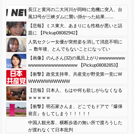
長江と黄河の二大河川が同時に危機に突入、台
風13号が三峡ダムに襲い掛かった結果……
【悲報】ミス東大、あまりにも性格が悪いと話
題に 【Pickup08082942】
人気セクシー女優が突然姿を消して消息不明に
→ 数年後、とんでもないことになってい
た・・・
【画像】のんさん(32)の風呂上がりwwwwwwww
wwwwwwwwwwwwwww 【Pickup08082853】
【衝撃】政党支持率、共産党が野党第一党にW
WWWWWWWWWW
【悲報】日本人、もはや何も欲しがらなくなる
ｗｗｗｗｗ
【衝撃】明石家さんま、どこでもドアで『爆弾
発言』をしてしまう！！！！！
中国人観光客、横断歩道の無い所で渡ろうした
が渡れなくて日本批判