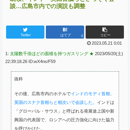
談…広島市内での演説も調整
Twitter
はてブ
コピー
0
2023.05.21 0:01
1:
太陽数千倍ほどの面積を持つガスリング ★
2023/05/20(土)
22:39:18.26 ID:wX4ns/F59
抜粋
その後、広島市内のホテルで
インドのモディ首相、
英国のスナク首相らと相次いで会談した。
インドは
「グローバル・サウス」と呼ばれる発展途上国や新
興国の代表国で、ロシアへの圧力強化に向けた協力
を呼びかけた。