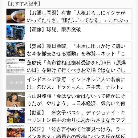
【おすすめ記事】
【お通し問題】有吉「大根おろしにイクラが
のってたりさ、“嫌だ…”ってなる」←これぶっ
ちゃけ共感できるよな？
【画像】球児、限界突破
【焚書】朝日新聞、『本屋に圧力かけて嫌い
な本を撤去させる運動』を称賛…ネット「こ
れを肯定的に書くとか頭おかしいのか」
蓮舫氏「高市首相は歯科受診を8月6日（原爆
の日）を避けて行くべきお立場ではないでし
ょうか」
インドネシア政府「インドネシア人の名前に
は、のび太、ドラえもん、スネ夫、ナルト、
しんちゃんなどあります」
片山財務相「金はない金はないって確かにそ
うだが、やりよう」→日本経済、気合いで何
とかする模様
【動画】 米女子バスケ、ディジョナイ・キ
ャリントン選手の余りにあからさまなラフプ
レーに批判殺到
【米国】「泣き言やめて仕事見つけろ。ラー
メンを食え」議員らの投稿にバンス氏が猛反