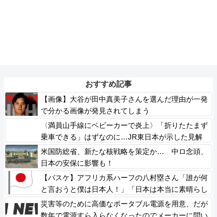
おすすめ記事
【画像】大谷が田中真美子さんを選んだ理由が一発
で分かる画像が発見されてしまう
〈満員山手線にベビーカーで炎上〉「折りたたまず
乗車できる」はずなのに…JR東日本が示した見解
米国防総省、新たな核戦略を策定か… 中ロ念頭、
日本の安保に影響も！
【バスケ】アフリカ系ハーフの八村塁さん「誰が何
と言おうと僕は日本人！」「日本は本当に素晴らし
い国！ネガティブなことがあっても何も思わん！」
災害等のために高価なポータブル電源を用意、だが
ｗｗｗｗｗｗｗｗｗ
数年で電源すら入らなくなったのでメーカーに問い