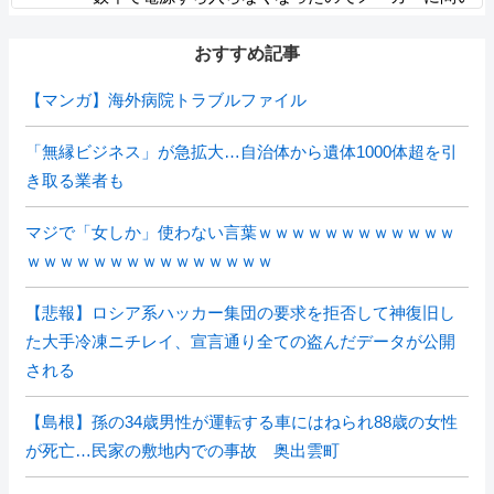
合わせるも……
おすすめ記事
【マンガ】海外病院トラブルファイル
「無縁ビジネス」が急拡大…自治体から遺体1000体超を引
き取る業者も
マジで「女しか」使わない言葉ｗｗｗｗｗｗｗｗｗｗｗｗ
ｗｗｗｗｗｗｗｗｗｗｗｗｗｗｗ
【悲報】ロシア系ハッカー集団の要求を拒否して神復旧し
た大手冷凍ニチレイ、宣言通り全ての盗んだデータが公開
される
【島根】孫の34歳男性が運転する車にはねられ88歳の女性
が死亡…民家の敷地内での事故 奥出雲町