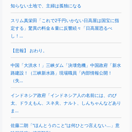
知らない土地で、主婦は孤独になる
スリム真栄田「これで2千円いかない日高屋は国宝に指
定する」驚異の料金＆量に反響続々「日高屋恐るべ
し！...
【悲報】 おわり。
中国「大洪水！」三峡ダム「決壊危機」中国政府「新水
路建設！（三峡新水路」現場職員「内部情報公開！
（失...
インドネシア政府「インドネシア人の名前には、のび
太、ドラえもん、スネ夫、ナルト、しんちゃんなどあり
ま...
佐藤二朗「“ほんとうのこと”は何ひとつ言えない…」意