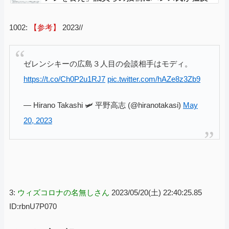
発…ブリトーの価格めぐる議論、共和党の内
戦に発展
1002:
【参考】
2023//
ゼレンシキーの広島３人目の会談相手はモディ。
https://t.co/Ch0P2u1RJ7
pic.twitter.com/hAZe8z3Zb9
— Hirano Takashi 🛩️ 平野高志 (@hiranotakasi)
May
20, 2023
3:
ウィズコロナの名無しさん
2023/05/20(土) 22:40:25.85
ID:rbnU7P070