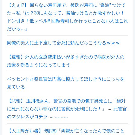
【えぇ!?】 回らない寿司屋で、彼氏が寿司に “醤油” つけて
た→私「は？30にもなって、醤油つけるとか恥ずかしい！
ドン引き！低レベル!! 回転寿司しか行ったことない人はこれ
だから…」
同僚の美人に土下座して必死に頼んだらこうなるｗｗｗ
【速報】外人の医療費未払いが多すぎたので病院が外人の
治療を断るようになってしまう
ベッセント財務長官は円高に協力してほしそうにこっちを
見ている
【悲報】 玉川徹さん、警官の発泡での包丁男死亡に「絶対
に死刑にならない罪なのに警察が死刑にした！」 → 元警官
のマジレスがコチラ → ………
【人工障がい者】 甥(28)「両親が亡くなったんで僕のこと