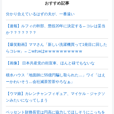
おすすめ記事
分かり合えているはずの夫が、一番遠い
【速報】ルフィの幹部、懲役20年に決定する←コレは妥当
か？？？？？？？
【爆笑動画】ママさん「新しい洗濯機買って1発目に回した
らコレw」←こwれwはw w w w w w w w w w
【画像】 日本共産党の街宣車、ほんと碌でもないな
積水ハウス「地面師に55億円騙し取られた…」ワイ「はえ
ーかわいそう…会社滅茶苦茶やろなぁ」
【ウマ娘】カレンチャンフィギュア、マイケル・ジャクソ
ンみたいになってしまう
ベッセント財務長官は円高に協力してほしそうにこっちを