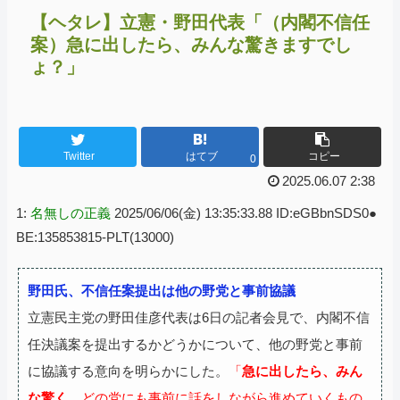
【ヘタレ】立憲・野田代表「（内閣不信任
案）急に出したら、みんな驚きますでし
ょ？」
Twitter
はてブ
コピー
0
2025.06.07 2:38
1:
名無しの正義
2025/06/06(金) 13:35:33.88 ID:eGBbnSDS0●
BE:135853815-PLT(13000)
野田氏、不信任案提出は他の野党と事前協議
立憲民主党の野田佳彦代表は6日の記者会見で、内閣不信
任決議案を提出するかどうかについて、他の野党と事前
に協議する意向を明らかにした。
「
急に出したら、みん
な驚く。
どの党にも事前に話をしながら進めていくもの