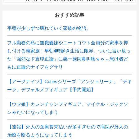
が出ている」記者「具体的には？」→
おすすめ記事
平穏が少しずつ壊れていく家族の物語。
フル勤務の私に無職義妹やニートコウト全員分の家事を押
し付ける義家族！早朝4時起き生活に限界。ついに言い放っ
た「強烈なド直球正論」に義一族阿鼻叫喚ｗｗ←怠け者ど
もに正論のナイフをグサリ
【アークナイツ】Cutiesシリーズ「アンジェリーナ」「テキ
ーラ」デフォルメフィギュア【予約開始】
【ウマ娘】カレンチャンフィギュア、マイケル・ジャクソ
ンみたいになってしまう
【速報】外人の医療費未払いが多すぎたので病院が外人の
治療を断るようになってしまう