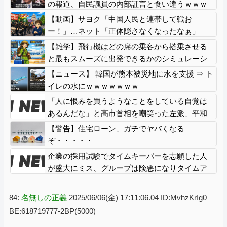
の報道、自民議員の内部証言と食い違うｗｗｗ
ｗ
【動画】サヨク「中国人民と連帯して戦お
ー！」…ネット「正体隠さなくなったなぁ」
「普通に外患誘致じゃないのかな」
【雑学】飛行機はどの席の乗客から搭乗させる
と最もスムーズに出発できるかのシミュレーシ
ョン動画
【ニュース】 韓国が熊本被災地に水を支援 ⇒ ト
イレの水にｗｗｗｗｗｗｗ
「人に恨みを買うようなことをしている自覚は
あるんだな」と高市首相を嘲笑った左派、平和
記念式典での演説にケチを付けるも……
【警告】住宅ローン、ガチでヤバくなる
ぞ・・・・・
企業の採用試験でタイムキーパーを志願した人
が盛大にミス、グループは険悪になりタイムア
ップとなったが……
84:
名無しの正義
2025/06/06(金) 17:11:06.04 ID:MvhzKrIg0
BE:618719777-2BP(5000)