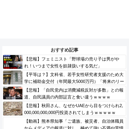
おすすめ記事
【悲報】フェミニスト「野球場の売り子は男がや
れ！いつまで女性を奴隷扱いする気だ」
【平等は？】文科省、若手女性研究者支援のため大
学に補助金交付（年間最大5000万円）「将来のリー
ダーとして活躍する（女性の）人材を輩出したい」
【悲報】「自民党内は消費減税反対が多数」との報
道、自民議員の内部証言と食い違うｗｗｗｗ
【悲報】秋田さん、なぜかUAEから目をつけられ2,
000,000,000,000円投資されてしまうｗｗｗｗｗ
【動画】熊本県知事「ご遺族、被災者、自治体職員
からメディアの報道に対し、極めて強い不満や苦情