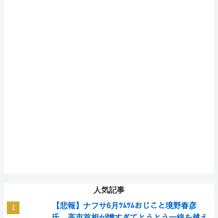
人気記事
【悲報】ナフサ6月ﾂﾑﾂﾑおじこと境野春彦
氏、高市首相が憎すぎてとうとう一線を越え