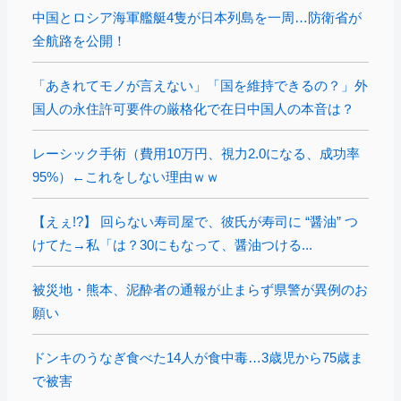
中国とロシア海軍艦艇4隻が日本列島を一周…防衛省が
全航路を公開！
「あきれてモノが言えない」「国を維持できるの？」外
国人の永住許可要件の厳格化で在日中国人の本音は？
レーシック手術（費用10万円、視力2.0になる、成功率
95%）←これをしない理由ｗｗ
【えぇ!?】 回らない寿司屋で、彼氏が寿司に “醤油” つ
けてた→私「は？30にもなって、醤油つける...
被災地・熊本、泥酔者の通報が止まらず県警が異例のお
願い
ドンキのうなぎ食べた14人が食中毒…3歳児から75歳ま
で被害