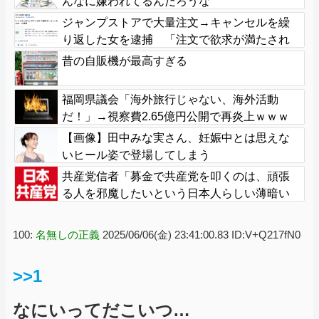
んなに嫌われてるんだろうな
ジャンプストアで大量注文→キャンセルを繰
り返した女を逮捕 「注文で欲求が満たされ
た」総額43億円
昔の自販機が最高すぎる
福岡県議会「海外旅行じゃない、海外活動
だ！」→視察費2.65億円公開で再炎上ｗｗｗ
【画像】田中みな実さん、妊娠中とは思えな
いヒール姿で登場してしまう
共産党信者「募金で共産党を叩くのは、頑張
る人を邪魔したいという日本人らしい薄暗い
欲望のせい」
100:
名無しの正義
2025/06/06(金) 23:41:00.83 ID:V+Q217fN0
>>1
なにいってだこいつ…