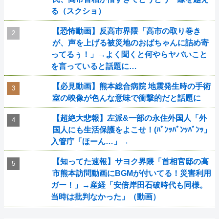
る（スクショ）
【恐怖動画】反高市界隈「高市の取り巻き
が、声を上げる被災地のおばちゃんに詰め寄
ってるぅ！」→よく聞くと何やらヤバいこと
を言っていると話題に…
【必見動画】熊本総合病院 地震発生時の手術
室の映像が色んな意味で衝撃的だと話題に
【超絶大悲報】左派&一部の永住外国人「外
国人にも生活保護をよこせ！(ﾊﾞﾝｯﾊﾞﾝｯﾊﾞﾝｯ」
入管庁「ほーん…」→
【知ってた速報】サヨク界隈「首相官邸の高
市熊本訪問動画にBGMが付いてる！災害利用
ガー！」→産経「安倍岸田石破時代も同様。
当時は批判なかった」（動画）