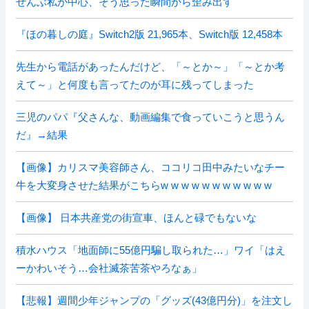
ぜんぶ私が中心、そう思った瞬間から歪み出す
『ほの暮しの庭』Switch2版 21,965本、Switch版 12,458本
先生から電話があったんだけど、「～とか～」「～とか考
えて～」と何度も言ってたのが耳に残ってしまった
三児のパパ『父さんな、動画編集で食っていこうと思うん
だ』→結果
【画像】カリスマ美容師さん、ココリコ田中みたいなチー
牛を大変身させた結果がこちらw w w w w w w w w w w
【画像】 日本共産党の街宣車、ほんと碌でもないな
積水ハウス「地面師に55億円騙し取られた…」ワイ「はえ
ーかわいそう…会社滅茶苦茶やろなぁ」
【悲報】週間少年ジャンプの「グッズ(43億円分)」を注文し