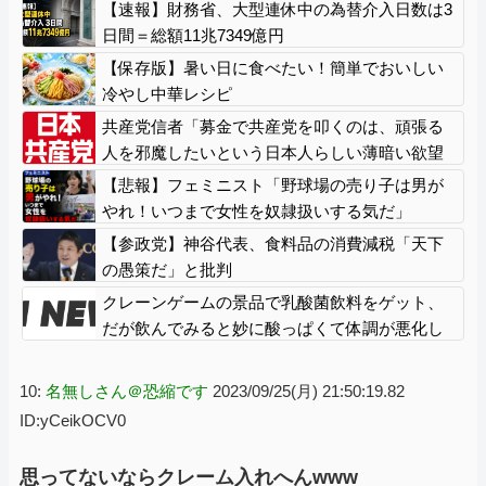
あっさりと……
【速報】財務省、大型連休中の為替介入日数は3
日間＝総額11兆7349億円
【保存版】暑い日に食べたい！簡単でおいしい
冷やし中華レシピ
共産党信者「募金で共産党を叩くのは、頑張る
人を邪魔したいという日本人らしい薄暗い欲望
のせい」
【悲報】フェミニスト「野球場の売り子は男が
やれ！いつまで女性を奴隷扱いする気だ」
【参政党】神谷代表、食料品の消費減税「天下
の愚策だ」と批判
クレーンゲームの景品で乳酸菌飲料をゲット、
だが飲んでみると妙に酸っぱくて体調が悪化し
てしまい……
10:
名無しさん＠恐縮です
2023/09/25(月) 21:50:19.82
ID:yCeikOCV0
思ってないならクレーム入れへんwww