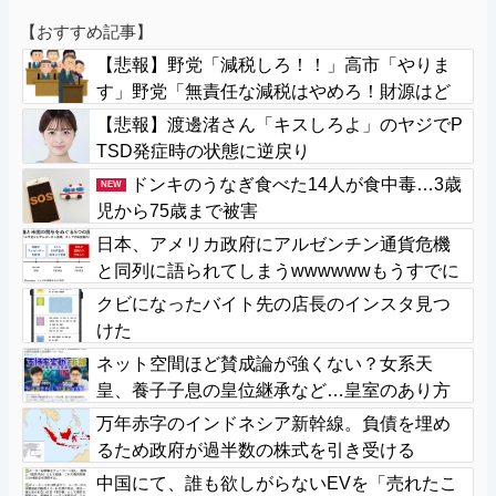
【おすすめ記事】
【悲報】野党「減税しろ！！」高市「やりま
す」野党「無責任な減税はやめろ！財源はど
うする????」
【悲報】渡邊渚さん「キスしろよ」のヤジでP
TSD発症時の状態に逆戻り
ドンキのうなぎ食べた14人が食中毒…3歳
NEW
児から75歳まで被害
日本、アメリカ政府にアルゼンチン通貨危機
と同列に語られてしまうwwwwwwもうすでに
158円に戻る
クビになったバイト先の店長のインスタ見つ
けた
ネット空間ほど賛成論が強くない？女系天
皇、養子子息の皇位継承など…皇室のあり方
に関する意識調査で見えた意外な結果とは
万年赤字のインドネシア新幹線。負債を埋め
るため政府が過半数の株式を引き受ける
中国にて、誰も欲しがらないEVを「売れたこ