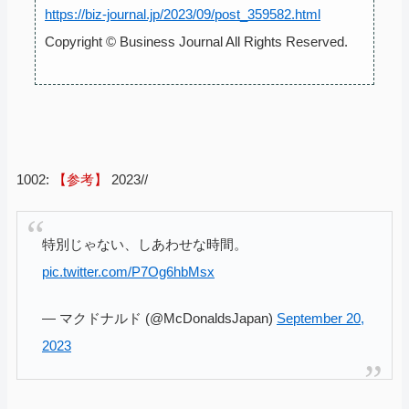
https://biz-journal.jp/2023/09/post_359582.html
Copyright © Business Journal All Rights Reserved.
1002:
【参考】
2023//
特別じゃない、しあわせな時間。
pic.twitter.com/P7Og6hbMsx
— マクドナルド (@McDonaldsJapan)
September 20,
2023