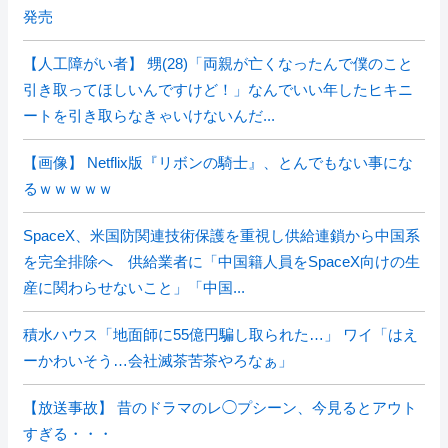
発売
【人工障がい者】 甥(28)「両親が亡くなったんで僕のこと
引き取ってほしいんですけど！」なんでいい年したヒキニ
ートを引き取らなきゃいけないんだ...
【画像】 Netflix版『リボンの騎士』、とんでもない事にな
るｗｗｗｗｗ
SpaceX、米国防関連技術保護を重視し供給連鎖から中国系
を完全排除へ 供給業者に「中国籍人員をSpaceX向けの生
産に関わらせないこと」「中国...
積水ハウス「地面師に55億円騙し取られた…」 ワイ「はえ
ーかわいそう…会社滅茶苦茶やろなぁ」
【放送事故】 昔のドラマのレ◯プシーン、今見るとアウト
すぎる・・・