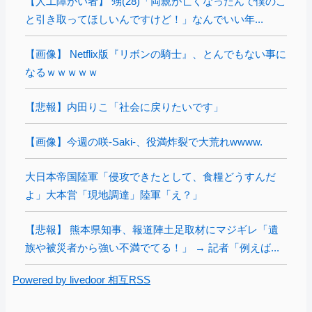
【人工障がい者】 甥(28)「両親が亡くなったんで僕のこ
と引き取ってほしいんですけど！」なんでいい年...
【画像】 Netflix版『リボンの騎士』、とんでもない事に
なるｗｗｗｗｗ
【悲報】内田りこ「社会に戻りたいです」
【画像】今週の咲-Saki-、役満炸裂で大荒れwwww.
大日本帝国陸軍「侵攻できたとして、食糧どうすんだ
よ」大本営「現地調達」陸軍「え？」
【悲報】 熊本県知事、報道陣土足取材にマジギレ「遺
族や被災者から強い不満でてる！」 → 記者「例えば...
Powered by livedoor 相互RSS