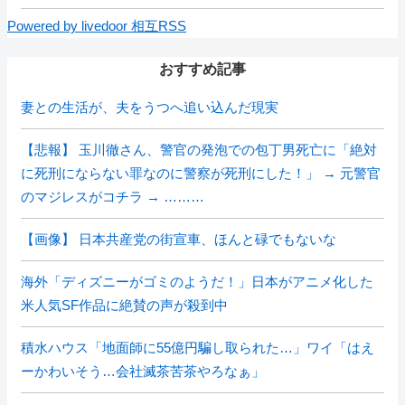
Powered by livedoor 相互RSS
おすすめ記事
妻との生活が、夫をうつへ追い込んだ現実
【悲報】 玉川徹さん、警官の発泡での包丁男死亡に「絶対
に死刑にならない罪なのに警察が死刑にした！」 → 元警官
のマジレスがコチラ → ………
【画像】 日本共産党の街宣車、ほんと碌でもないな
海外「ディズニーがゴミのようだ！」日本がアニメ化した
米人気SF作品に絶賛の声が殺到中
積水ハウス「地面師に55億円騙し取られた…」ワイ「はえ
ーかわいそう…会社滅茶苦茶やろなぁ」