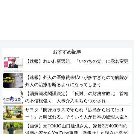
おすすめ記事
【速報】れいわ新選組、「いのちの党」に党名変更
【速報】外人の医療費未払いが多すぎたので病院が
外人の治療を断るようになってしまう
【消費減税閣議決定】「反対」の財務省敗北 首相
の不信根強く 人事介入をちらつかされ…
サヨク「防弾ガラスで守られ『広島から出て行け
ー！』と叫ばれる。そういう人が日本の総理大臣と
いうこと」→「どこに民意と書きました？」「勝手
【画像】元TOKIO山口達也さん、家賃3万4000円の
にレッテル貼り付けないで」逆ギレ
湘南の家からYouTube更新。激痩せした現在の姿が