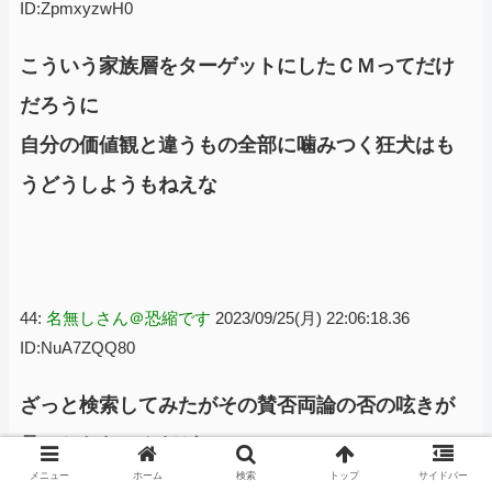
ID:ZpmxyzwH0
こういう家族層をターゲットにしたＣＭってだけ
だろうに
自分の価値観と違うもの全部に噛みつく狂犬はも
うどうしようもねえな
44:
名無しさん＠恐縮です
2023/09/25(月) 22:06:18.36
ID:NuA7ZQQ80
ざっと検索してみたがその賛否両論の否の呟きが
見つからないんだが
メニュー
ホーム
検索
トップ
サイドバー
大半はこういうのでいいんだよ＋これに嫉妬する