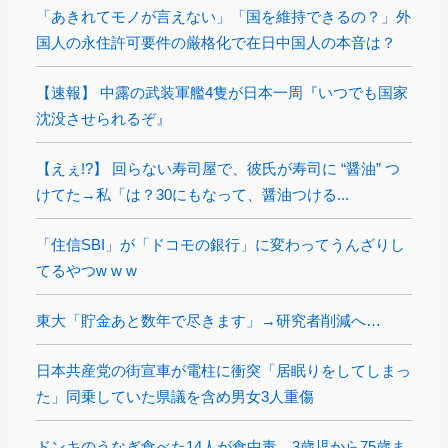
「あきれてモノが言えない」「国を維持できるの？」外
国人の永住許可要件の厳格化で在日中国人の本音は？
【速報】 中露の武装軍艦4隻が日本一周『いつでも国家
沈没させられるぞ』
【えぇ!?】 回らない寿司屋で、彼氏が寿司に “醤油” つ
けてた→私「は？30にもなって、醤油つける...
「住信SBI」が「ドコモの銀行」に変わってうんざりし
てるやつw w w
東大「貯金あと数年で尽きます」→研究者削減へ…
日本共産党の街宣車が電柱に衝突「居眠りをしてしまっ
た」同乗していた県議を含め男女3人重傷
ドンキのうなぎ食べた14人が食中毒…3歳児から75歳ま