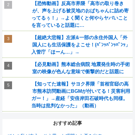
【恐怖動画】反高市界隈「高市の取り巻き
が、声を上げる被災地のおばちゃんに詰め寄
ってるぅ！」→よく聞くと何やらヤバいこと
を言っていると話題に…
【超絶大悲報】左派&一部の永住外国人「外
国人にも生活保護をよこせ！(ﾊﾞﾝｯﾊﾞﾝｯﾊﾞﾝｯ」
入管庁「ほーん…」→
【必見動画】熊本総合病院 地震発生時の手術
室の映像が色んな意味で衝撃的だと話題に
【知ってた速報】サヨク界隈「首相官邸の高
市熊本訪問動画にBGMが付いてる！災害利用
ガー！」→産経「安倍岸田石破時代も同様。
当時は批判なかった」（動画）
おすすめ記事