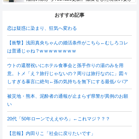
こちら…
おすすめ記事
恋は疑惑に染まり、狂気へ変わる
【衝撃】浅田真央ちゃんの婚活条件がこちら←むしろコレ
は普通じゃね？w w w w w w w w
ウトの還暦祝いにホテル食事会と孫手作りの湯のみを用
意。トメ「え？旅行じゃないの？周りは旅行なのに」図々
しすぎる暴言に絶句←孫の気持ちを無下にする最低ババア
被災地・熊本、泥酔者の通報が止まらず県警が異例のお願
い
20代「50年ローンでええやろ」←これマジ？？？
【悲報】内田りこ「社会に戻りたいです」