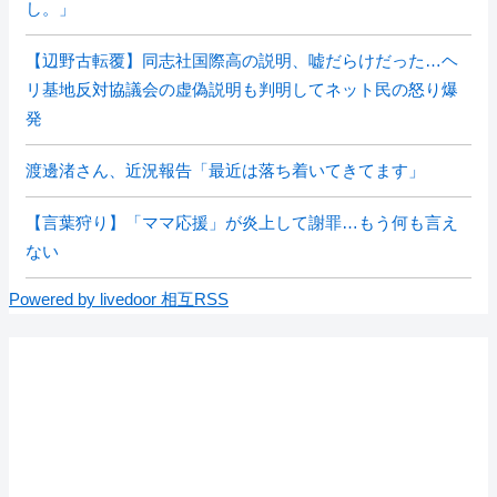
し。」
【辺野古転覆】同志社国際高の説明、嘘だらけだった…ヘ
リ基地反対協議会の虚偽説明も判明してネット民の怒り爆
発
渡邊渚さん、近況報告「最近は落ち着いてきてます」
【言葉狩り】「ママ応援」が炎上して謝罪…もう何も言え
ない
Powered by livedoor 相互RSS