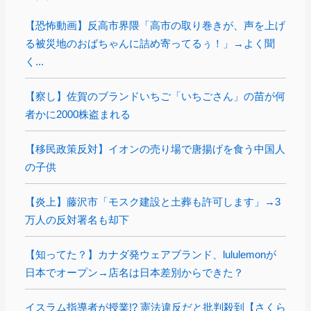
【恐怖動画】反高市界隈「高市の取り巻きが、声を上げ
る被災地のおばちゃんに詰め寄ってるぅ！」→よく聞
く...
【察し】佐賀のブランドいちご「いちごさん」の苗が何
者かに2000株盗まれる
【移民政策反対】イオンの売り場で唐揚げを食う中国人
の子供
【炎上】藤沢市「モスク建設と土葬も許可します」→3
万人の反対署名も却下
【知ってた？】カナダ発ウェアブランド、lululemonが
日本でオープン→店名は日本差別からできた？
イスラム指導者が授業!? 憲法違反だと批判殺到【さくら