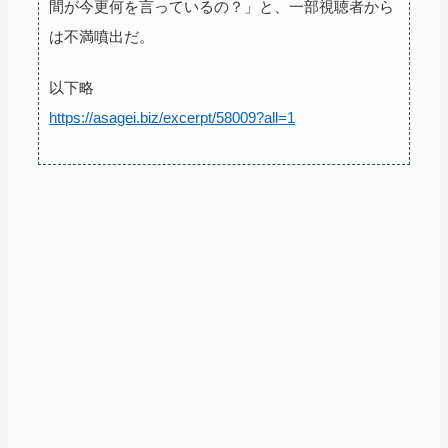
間が今更何を言っているの？」と、一部視聴者から
は不満噴出だ。
以下略
https://asagei.biz/excerpt/58009?all=1