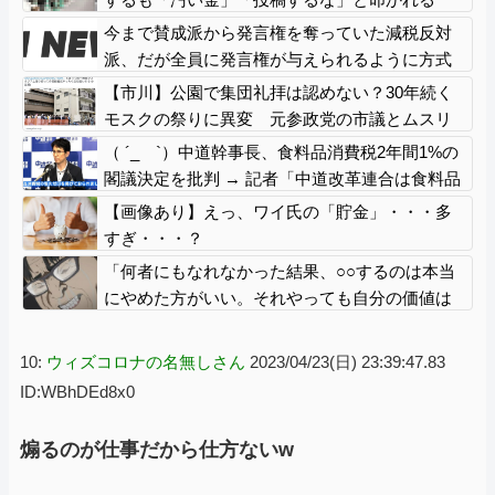
今まで賛成派から発言権を奪っていた減税反対
派、だが全員に発言権が与えられるように方式
変更された途端……
【市川】公園で集団礼拝は認めない？30年続く
モスクの祭りに異変 元参政党の市議とムスリ
ムは「直接話そう」 ＳＮＳと地元に温度差
（ ´_ゝ`）中道幹事長、食料品消費税2年間1%の
閣議決定を批判 → 記者「中道改革連合は食料品
消費税ゼロを公約に掲げていたが？」→ 階猛氏
【画像あり】えっ、ワイ氏の「貯金」・・・多
「
すぎ・・・？
「何者にもなれなかった結果、○○するのは本当
にやめた方がいい。それやっても自分の価値は
上がらない」→各界隈に突き刺さってしまう
10:
ウィズコロナの名無しさん
2023/04/23(日) 23:39:47.83
ID:WBhDEd8x0
煽るのが仕事だから仕方ないw