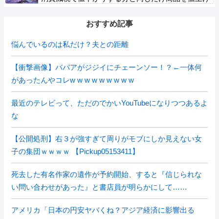
して店頭価格を変えない店も
おすすめ記事
悩んでいるのは私だけ？夫との距離
【衝撃画像】ババアがジジイにチェーンソー！？←一体何
があったんやコレw w w w w w w w w
最近のテレビって、ただのでかいYouTubeになりつつあるよ
な
【公開処刑】右３が強すぎて周りがモブにしか見えない女
子の集団ｗｗｗｗ 【Pickup05153411】
死去した有名作家の遺作が予約開始、すると『信じられな
い問い合わせがあった』と書店員が明らかにして……
アメリカ「日本の円安ヤバくね？アジア経済に影響出る