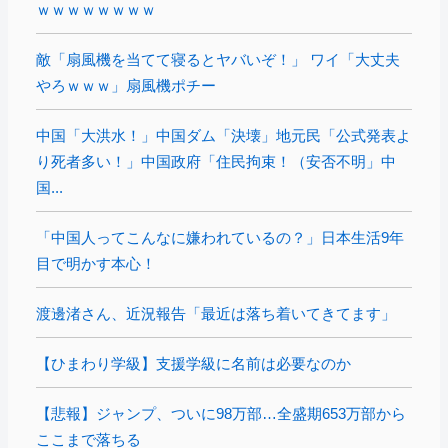
ｗｗｗｗｗｗｗｗ
敵「扇風機を当てて寝るとヤバいぞ！」 ワイ「大丈夫
やろｗｗｗ」扇風機ポチー
中国「大洪水！」中国ダム「決壊」地元民「公式発表よ
り死者多い！」中国政府「住民拘束！（安否不明」中
国...
「中国人ってこんなに嫌われているの？」日本生活9年
目で明かす本心！
渡邊渚さん、近況報告「最近は落ち着いてきてます」
【ひまわり学級】支援学級に名前は必要なのか
【悲報】ジャンプ、ついに98万部…全盛期653万部から
ここまで落ちる