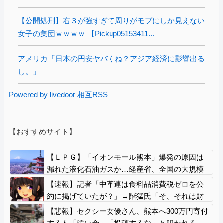
【公開処刑】右３が強すぎて周りがモブにしか見えない
女子の集団ｗｗｗｗ 【Pickup05153411...
アメリカ「日本の円安ヤバくね？アジア経済に影響出る
し。」
Powered by livedoor 相互RSS
【おすすめサイト】
【ＬＰＧ】「イオンモール熊本」爆発の原因は
漏れた液化石油ガスか…経産省、全国の大規模
施設でガス供給設備の点検要請
【速報】記者「中革連は食料品消費税ゼロを公
約に掲げていたが？」→階猛氏「そ、それは財
源確保という条件付き」
【悲報】セクシー女優さん、熊本へ300万円寄付
するも「汚い金」「投稿するな」と叩かれる