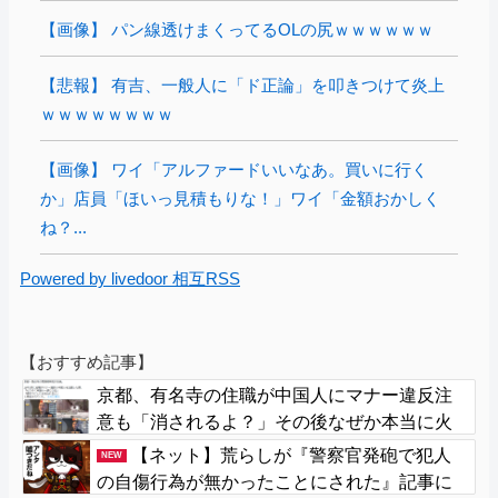
【画像】 パン線透けまくってるOLの尻ｗｗｗｗｗｗ
【悲報】 有吉、一般人に「ド正論」を叩きつけて炎上
ｗｗｗｗｗｗｗｗ
【画像】 ワイ「アルファードいいなあ。買いに行く
か」店員「ほいっ見積もりな！」ワイ「金額おかしく
ね？...
Powered by livedoor 相互RSS
【おすすめ記事】
京都、有名寺の住職が中国人にマナー違反注
意も「消されるよ？」その後なぜか本当に火
災で全焼
【ネット】荒らしが『警察官発砲で犯人
NEW
の自傷行為が無かったことにされた』記事に