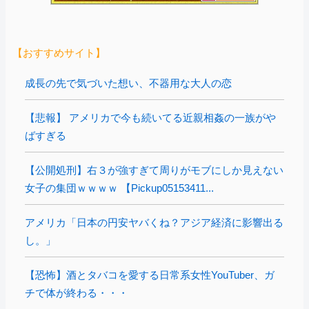
【おすすめサイト】
成長の先で気づいた想い、不器用な大人の恋
【悲報】 アメリカで今も続いてる近親相姦の一族がや
ばすぎる
【公開処刑】右３が強すぎて周りがモブにしか見えない
女子の集団ｗｗｗｗ 【Pickup05153411...
アメリカ「日本の円安ヤバくね？アジア経済に影響出る
し。」
【恐怖】酒とタバコを愛する日常系女性YouTuber、ガ
チで体が終わる・・・