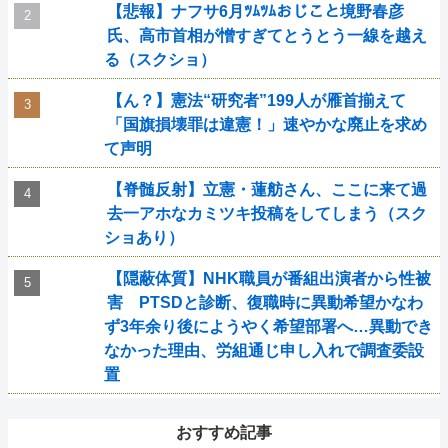
【悲報】ナフサ6月ﾂﾑﾂﾑおじこと境野春彦
氏、高市首相が憎すぎてとうとう一線を越え
る（スクショ）
【ん？】憲法“研究者”199人が雁首揃えて
「国旗損壊罪は違憲！」速やかな廃止を求め
て声明
【脊髄反射】立憲・蓮舫さん、ここに来て過
去一アホなカミツキ投稿をしてしまう（スク
ショあり）
【隠蔽体質】NHK職員が番組出演者から性被
害 PTSDと診断、復職時に異動希望かなわ
ず3年余り後にようやく希望部署へ…異動でき
なかった理由、労組通じ申し入れで調査委設
置
おすすめ記事