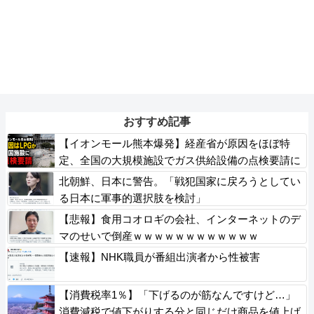
おすすめ記事
【イオンモール熊本爆発】経産省が原因をほぼ特
定、全国の大規模施設でガス供給設備の点検要請に
まで発展する事態に・・・
北朝鮮、日本に警告。「戦犯国家に戻ろうとしてい
る日本に軍事的選択肢を検討」
【悲報】食用コオロギの会社、インターネットのデ
マのせいで倒産ｗｗｗｗｗｗｗｗｗｗｗｗ
【速報】NHK職員が番組出演者から性被害
【消費税率1％】「下げるのが筋なんですけど…」
消費減税で値下がりする分と同じだけ商品を値上げ