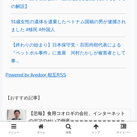
の解説】
91歳女性の遺体を遺棄したベトナム国籍の男が逮捕され
ました #移民 #外国人
【終わりの始まり】日本保守党・百田尚樹代表による
『ペットボル事件』に進展 河村たかしが被害者として
事...
Powered by livedoor 相互RSS
【おすすめ記事】
【悲報】食用コオロギの会社、インターネット
のデマのせいで倒産ｗｗｗｗｗｗｗｗｗｗｗｗ
【画像あり】えっ、ワイ氏の「貯金」・・・多
メニュー
ホーム
検索
トップ
サイドバー