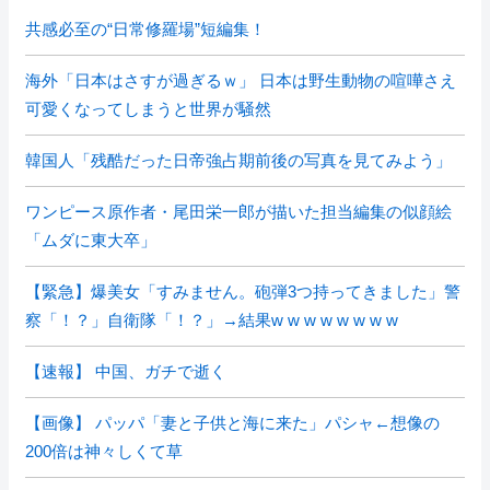
共感必至の“日常修羅場”短編集！
海外「日本はさすが過ぎるｗ」 日本は野生動物の喧嘩さえ
可愛くなってしまうと世界が騒然
韓国人「残酷だった日帝強占期前後の写真を見てみよう」
ワンピース原作者・尾田栄一郎が描いた担当編集の似顔絵
「ムダに東大卒」
【緊急】爆美女「すみません。砲弾3つ持ってきました」警
察「！？」自衛隊「！？」→結果w w w w w w w w
【速報】 中国、ガチで逝く
【画像】 パッパ「妻と子供と海に来た」パシャ←想像の
200倍は神々しくて草