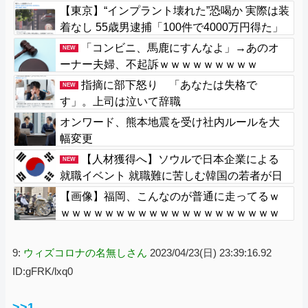
「難癖な記事」とイチャモン→自傷行為の動
【東京】“インプラント壊れた”恐喝か 実際は装
画が拡散してマスゴミの偏向報道確定
着なし 55歳男逮捕「100件で4000万円得た」
「コンビニ、馬鹿にすんなよ」→あのオ
NEW
ーナー夫婦、不起訴ｗｗｗｗｗｗｗｗｗ
指摘に部下怒り 「あなたは失格で
NEW
す」。上司は泣いて辞職
オンワード、熊本地震を受け社内ルールを大
幅変更
【人材獲得へ】ソウルで日本企業による
NEW
就職イベント 就職難に苦しむ韓国の若者が日
本に注目
【画像】福岡、こんなのが普通に走ってるｗ
ｗｗｗｗｗｗｗｗｗｗｗｗｗｗｗｗｗｗｗｗ
ｗｗｗｗｗｗｗｗｗｗｗｗｗｗｗｗｗｗｗ
9:
ウィズコロナの名無しさん
2023/04/23(日) 23:39:16.92
ID:gFRK/lxq0
>>1