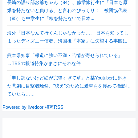
長崎の語り部お爺ちゃん（84）、修学旅行生に「日本も原
爆を持たないと負ける」と言われびっくり！ 被団協代表
（85）も中学生に「核を持たないで日本...
海外「日本なんて行くんじゃなかった…」 日本を知ってし
まったディズニー信者、帰国後『本家』に失望する事態に
熊本県知事「報道に強い不満・苦情が寄せられている」
→TBSの報道特集がまさにそれな件
「申し訳ないけど絵が完璧すぎて草」と某Youtuberに起き
た悲劇に目撃者騒然、”映え”のために愛車をを停めて撮影し
ていたら……
Powered by livedoor 相互RSS