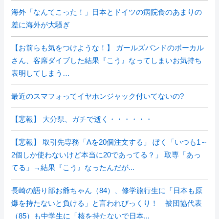
海外「なんてこった！」日本とドイツの病院食のあまりの
差に海外が大騒ぎ
【お前らも気をつけような！】 ガールズバンドのボーカル
さん、客席ダイブした結果『こう』なってしまいお気持ち
表明してしまう…
最近のスマフォってイヤホンジャック付いてないの?
【悲報】 大分県、ガチで逝く・・・・・・
【悲報】 取引先専務「Aを20個注文する」 ぼく「いつも1～
2個しか使わないけど本当に20であってる？」 取専「あっ
てる」→結果『こう』なったんだが...
長崎の語り部お爺ちゃん（84）、修学旅行生に「日本も原
爆を持たないと負ける」と言われびっくり！ 被団協代表
（85）も中学生に「核を持たないで日本...