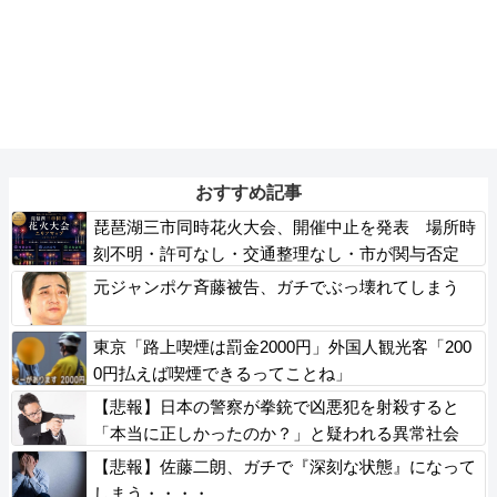
おすすめ記事
琵琶湖三市同時花火大会、開催中止を発表 場所時
刻不明・許可なし・交通整理なし・市が関与否定
元ジャンポケ斉藤被告、ガチでぶっ壊れてしまう
東京「路上喫煙は罰金2000円」外国人観光客「200
0円払えば喫煙できるってことね」
【悲報】日本の警察が拳銃で凶悪犯を射殺すると
「本当に正しかったのか？」と疑われる異常社会
【悲報】佐藤二朗、ガチで『深刻な状態』になって
しまう・・・・