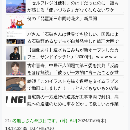
「セルフレジは便利」のはずだったのに…誰も
が感じる「使いづらさ」がなくならないワケ
例の「琵琶湖三市同時花火」新展開
パさん「石破さんは世界でも珍しい、国民によ
る石破辞めるなデモが自然発生した総理大臣で
す」
【画像あり】速水もこみちが新オープンしたカ
フェ、サンドイッチ1つ「3000円」ｗｗｗｗｗ
古市憲寿、中居正広問題で第三委を批判「反論
をほぼ無視」「彼らが一方的に言ったことが世
の中に定着してしまう」橋下徹も同調
絵師「このイラストを描く過程をタイムラプス
で動画にしました！」→とんでもないものが映
り込んで16万いいね
自宅前の一方通行の道路が工事車両で封鎖、病
院への送迎のために車をどかして欲しいと作業
スタッフに頼むと……
21:
名無しさん＠涙目です。(茸) [AU]
2024/01/04(木)
18:12:32.39 ID:L4Hllq7U0