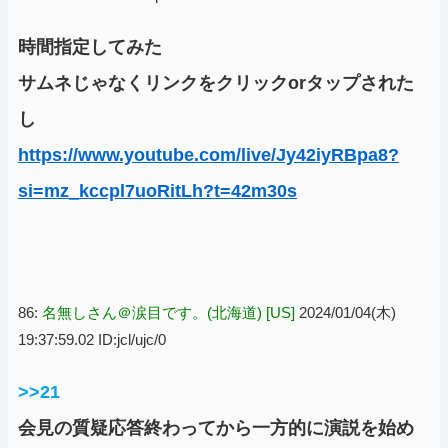
時間指定してみた
サムネじゃなくリンクをクリックorタップされた
し
https://www.youtube.com/live/Jy42iyRBpa8?
si=mz_kccpl7uoRitLh?t=42m30s
86:
名無しさん＠涙目です。(北海道) [US]
2024/01/04(木)
19:37:59.02 ID:jcl/ujc/0
>>21
会見の質疑応答終わってから一方的に演説を始め