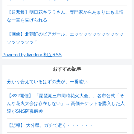
【超悲報】明日花キララさん、専門家からあまりにも非情
な一言を告げられる
【画像】北朝鮮のビアガール、エッッッッッッッッッッッ
ッッッッッッ！
Powered by livedoor 相互RSS
おすすめ記事
分かり合えているはずの夫が、一番遠い
【8/22開催】 「琵琶湖三市同時花火大会」、各市公式「そ
んな花火大会は存在しない」→ 高価チケットを購入した人
達がSNS阿鼻叫喚
【悲報】 大分県、ガチで逝く・・・・・・