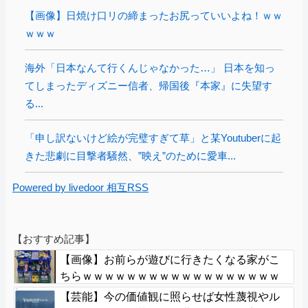
【画像】日焼け口リの締まったお尻っていいよね！ｗｗ
ｗｗｗ
海外「日本なんて行くんじゃなかった…」 日本を知っ
てしまったディズニー信者、帰国後『本家』に失望す
る...
「申し訳ないけど絵が完璧すぎて草」と某Youtuberに起
きた悲劇に目撃者騒然、”映え”のために愛車...
Powered by livedoor 相互RSS
【おすすめ記事】
【画像】お前らが遊びに行きたくなる家がこ
ちらｗｗｗｗｗｗｗｗｗｗｗｗｗｗｗｗｗｗ
ｗｗｗｗｗｗｗｗｗｗｗｗｗｗ
【芸能】今の価値観に照らせば女性蔑視やル