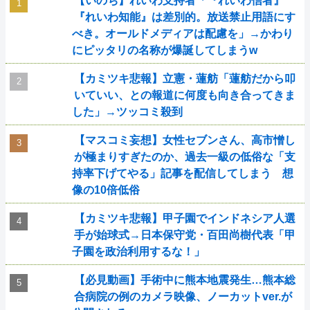
【いのち】れいわ支持者「『れいわ信者』
『れいわ知能』は差別的。放送禁止用語にす
べき。オールドメディアは配慮を」→かわり
にピッタリの名称が爆誕してしまうw
【カミツキ悲報】立憲・蓮舫「蓮舫だから叩
いていい、との報道に何度も向き合ってきま
した」→ツッコミ殺到
【マスコミ妄想】女性セブンさん、高市憎し
が極まりすぎたのか、過去一級の低俗な「支
持率下げてやる」記事を配信してしまう 想
像の10倍低俗
【カミツキ悲報】甲子園でインドネシア人選
手が始球式→日本保守党・百田尚樹代表「甲
子園を政治利用するな！」
【必見動画】手術中に熊本地震発生…熊本総
合病院の例のカメラ映像、ノーカットver.が