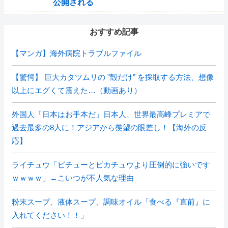
公開される
おすすめ記事
【マンガ】海外病院トラブルファイル
【驚愕】 巨大カタツムリの ”殻だけ” を採取する方法、想像
以上にエグくて震えた…（動画あり）
外国人「日本はお手本だ」日本人、世界最高峰プレミアで
過去最多の8人に！アジアから羨望の眼差し！【海外の反
応】
ライチュウ「ピチューとピカチュウより圧倒的に強いです
ｗｗｗｗ」←こいつが不人気な理由
粉末スープ、液体スープ、調味オイル「食べる『直前』に
入れてください！！」