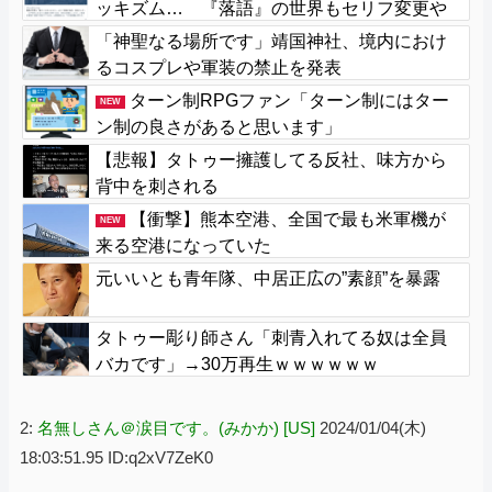
ッキズム… 『落語』の世界もセリフ変更や
改作、現代にふさわしい表現模索の動き
「神聖なる場所です」靖国神社、境内におけ
るコスプレや軍装の禁止を発表
ターン制RPGファン「ターン制にはター
NEW
ン制の良さがあると思います」
【悲報】タトゥー擁護してる反社、味方から
背中を刺される
【衝撃】熊本空港、全国で最も米軍機が
NEW
来る空港になっていた
元いいとも青年隊、中居正広の”素顔”を暴露
タトゥー彫り師さん「刺青入れてる奴は全員
バカです」→30万再生ｗｗｗｗｗｗ
2:
名無しさん＠涙目です。(みかか) [US]
2024/01/04(木)
18:03:51.95 ID:q2xV7ZeK0