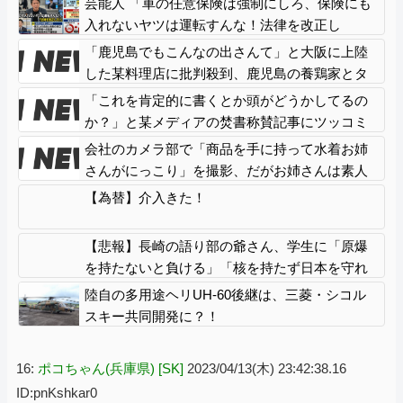
芸能人 「車の任意保険は強制にしろ、保険にも
入れないヤツは運転すんな！法律を改正し
ろ！！」
「鹿児島でもこんなの出さんて」と大阪に上陸
した某料理店に批判殺到、鹿児島の養鶏家とタ
ッグを組んだところで……
「これを肯定的に書くとか頭がどうかしてるの
か？」と某メディアの焚書称賛記事にツッコミ
殺到、自分で本屋を作るとかそういう話かと思
会社のカメラ部で「商品を手に持って水着お姉
ったら……
さんがにっこり」を撮影、だがお姉さんは素人
アルバイトで親バレした結果……
【為替】介入きた！
【悲報】長崎の語り部の爺さん、学生に「原爆
を持たないと負ける」「核を持たず日本を守れ
ますか」と言われショック受ける…西日本新聞
陸自の多用途ヘリUH-60後継は、三菱・シコル
社説「愚かな核抑止論を許さぬ」
スキー共同開発に？！
16:
ポコちゃん(兵庫県) [SK]
2023/04/13(木) 23:42:38.16
ID:pnKshkar0