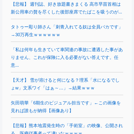
【悲報】 週刊誌、好き放題書きまくる 高市早苗首相は
新公用車の贅を尽くした後部座席でたばこを吸うのが...
タトゥー彫り師さん「刺青入れてる奴は全員バカです」
→30万再生ｗｗｗｗｗｗ
「私は何年も生きていて車関連の事故に遭遇した事があ
りません、これが保険に入る必要がない答えです。任
意...
【天才】 雪が溶けると何になる？理系「水になるでし
ょw」文系ワイ「はぁ～…」→結果ｗｗｗ
矢田萌華「6期生のビジュアル担当です」←この画像を
見れば誰もが納得【画像あり】
【悲報】熊本地震発生時の「手術室」の映像、公開され
る。医療従事者って凄いなｗｗｗｗ