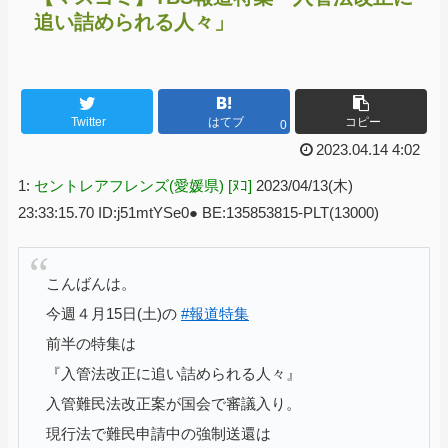
追い詰められる人々」
Twitter
はてブ
コピー
0
2023.04.14 4:02
1:
セントレアフレンズ(愛媛県) [ﾇｺ]
2023/04/13(木)
23:33:15.70 ID:j51mtYSe0● BE:135853815-PLT(13000)
こんばんは。
今週４月15日(土)の
#報道特集
前半の特集は
『入管法改正に追い詰められる人々』
入管難民法改正案が国会で審議入り。
現行法で難民申請中の強制送還は