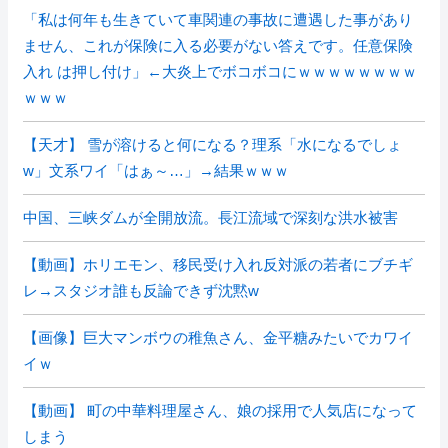
「私は何年も生きていて車関連の事故に遭遇した事があり
ません、これが保険に入る必要がない答えです。任意保険
入れ は押し付け」←大炎上でボコボコにｗｗｗｗｗｗｗｗ
ｗｗｗ
【天才】 雪が溶けると何になる？理系「水になるでしょ
w」文系ワイ「はぁ～…」→結果ｗｗｗ
中国、三峡ダムが全開放流。長江流域で深刻な洪水被害
【動画】ホリエモン、移民受け入れ反対派の若者にブチギ
レ→スタジオ誰も反論できず沈黙w
【画像】巨大マンボウの稚魚さん、金平糖みたいでカワイ
イｗ
【動画】 町の中華料理屋さん、娘の採用で人気店になって
しまう