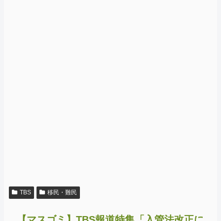
TBS
移民・難民
【マスゴミ】TBS報道特集「入管法改正に