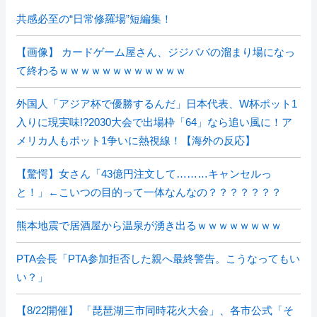
共感必至の“日常修羅場”短編集！
【画像】 カードゲーム屋さん、ジジババの溜まり場になっ
て終わるｗｗｗｗｗｗｗｗｗｗｗｗ
外国人「アジア杯で優勝するんだ」日本代表、W杯ポット1
入りに現実味!?2030大会で出場枠「64」なら追い風に！ア
メリカ人もポット1争いに熱視線！【海外の反応】
【驚愕】女さん「43億円注文して………キャンセルっ
と！」←こいつの目的って一体なんなの？？？？？？？
熊本地震で居酒屋から温泉が湧き出るｗｗｗｗｗｗｗｗ
PTA会長「PTA参加拒否した親へ最終警告。こうなってもい
い？」
【8/22開催】 「琵琶湖三市同時花火大会」、各市公式「そ