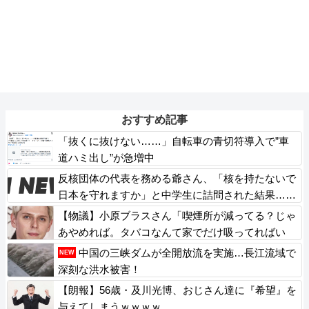
おすすめ記事
「抜くに抜けない……」自転車の青切符導入で”車
道ハミ出し”が急増中
反核団体の代表を務める爺さん、「核を持たないで
日本を守れますか」と中学生に詰問された結果……
【物議】小原ブラスさん「喫煙所が減ってる？じゃ
あやめれば。タバコなんて家でだけ吸ってればい
い」
中国の三峡ダムが全開放流を実施…長江流域で
NEW
深刻な洪水被害！
【朗報】56歳・及川光博、おじさん達に『希望』を
与えてしまうｗｗｗｗ