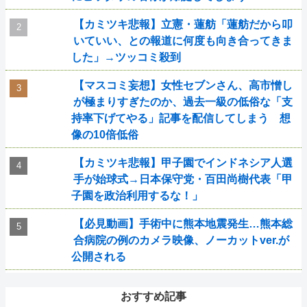
【カミツキ悲報】立憲・蓮舫「蓮舫だから叩
いていい、との報道に何度も向き合ってきま
した」→ツッコミ殺到
【マスコミ妄想】女性セブンさん、高市憎し
が極まりすぎたのか、過去一級の低俗な「支
持率下げてやる」記事を配信してしまう 想
像の10倍低俗
【カミツキ悲報】甲子園でインドネシア人選
手が始球式→日本保守党・百田尚樹代表「甲
子園を政治利用するな！」
【必見動画】手術中に熊本地震発生…熊本総
合病院の例のカメラ映像、ノーカットver.が
公開される
おすすめ記事