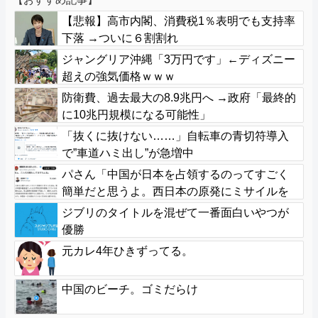
【悲報】高市内閣、消費税1％表明でも支持率
下落 →ついに６割割れ
ジャングリア沖縄「3万円です」←ディズニー
超えの強気価格ｗｗｗ
防衛費、過去最大の8.9兆円へ →政府「最終的
に10兆円規模になる可能性」
「抜くに抜けない……」自転車の青切符導入
で”車道ハミ出し”が急増中
パさん「中国が日本を占領するのってすごく
簡単だと思うよ。西日本の原発にミサイルを
撃ち込めばいい」
ジブリのタイトルを混ぜて一番面白いやつが
優勝
元カレ4年ひきずってる。
中国のビーチ。ゴミだらけ