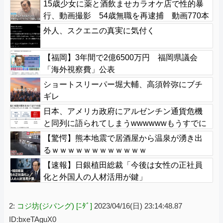
15歳少女に薬と酒飲ませカラオケ店で性的暴
行、動画撮影 54歳無職を再逮捕 動画770本
も見つかる
外人、スクエニの真実に気付く
【福岡】3年間で2億6500万円 福岡県議会
「海外視察費」公表
ショートスリーパー堀大輔、高須幹弥にブチ
ギレ
日本、アメリカ政府にアルゼンチン通貨危機
と同列に語られてしまうwwwwwwもうすでに
158円に戻る
【驚愕】熊本地震で居酒屋から温泉が湧き出
るｗｗｗｗｗｗｗｗｗｗｗｗ
【速報】日銀植田総裁「今後は女性の正社員
化と外国人の人材活用が鍵」
2:
コジ坊(ジパング) [ﾆﾀﾞ]
2023/04/16(日) 23:14:48.87
ID:bxeTAguX0