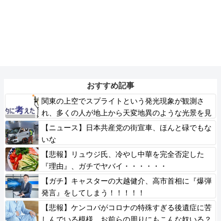
おすすめ記事
関東の上空でスプライトという発光現象が観測さ
れ、多くの人が地上から天変地異のような光景を見
ることができた
【ニュース】日本共産党の街宣車、ほんと碌でもな
いな
【悲報】リュウジ氏、冷やし中華を完全否定した
『理由』、ガチでヤバイ・・・・・・
【ガチ】キャスターの大越健介、高市首相に『爆弾
発言』をしてしまう！！！！！
【悲報】ケンコバがコロナの特殊すぎる後遺症に苦
しんでいる模様…お前らの周りにもこんな奴いる？