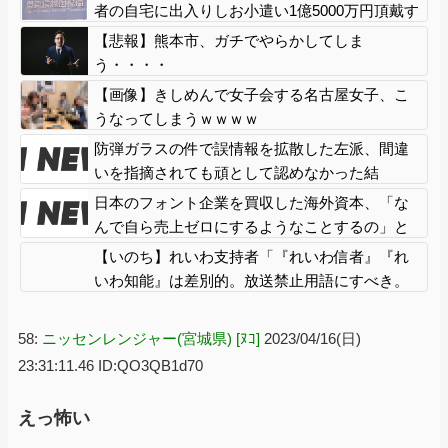
者の自宅に出入りしお小遣い1億5000万円頂戴す
るwww
【悲報】熊本市、ガチでやらかしてしま
う・・・・
【画像】きしめんで女子会する名古屋女子、こ
うなってしまうｗｗｗｗ
防弾ガラスの件で誤情報を拡散した左派、間違
いを指摘されても頑として認めなかった結
果……
日本のフォント企業を買収した海外資本、「な
んで自ら売上ゼロにするようなことするの」と
ドン引きするような方針転換を……
【いのち】れいわ支持者「『れいわ信者』『れ
いわ知能』は差別的。放送禁止用語にすべき。
オールドメディアは配慮を」→かわりにピッタ
リの名称が爆誕してしまうw
58:
ニッセンレンジャー(宮城県) [ﾇｺ]
2023/04/16(日)
23:31:11.46 ID:QO3QB1d70
えっ怖い