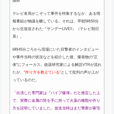
抜粋
テレビ各局がこぞって事件を特集するなか、ある情
報番組が物議を醸している。それは、早朝5時50分
から生放送された『サンデーLIVE!!』（テレビ朝日
系）。
6時45分ごろから現場にいた目撃者のインタビュー
や事件当時の状況などを紹介した後、爆発物の“正
体”にフォーカス。銃器研究家による解説VTRが流れ
たが、
“作り方を教えている”
として批判の声が上が
っているのだ。
「出演した専門家は『パイプ爆弾』だと推定した上
で、実際に金属の筒を手に持って火薬の種類や作り
方を説明していました。放送当時はまだ警察が家宅