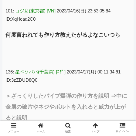
101:
コジ坊(東京都) [VN]
2023/04/16(日) 23:53:05.84
ID:XqHcad2C0
何度言われても作り方教えたがるよなこいつら
136:
星ベソパパ(千葉県) [ﾆﾀﾞ]
2023/04/17(月) 00:11:34.91
ID:3zZDUD8Q0
＞ざっくりしたパイプ爆弾の作り方を説明 ⇒中に
金属の破片やネジやボルトを入れると威力が上が
ると説明
メニュー
ホーム
検索
トップ
サイドバー