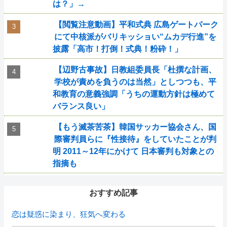
は？」→
【閲覧注意動画】平和式典 広島ゲートパーク
にて中核派がバリキッショい“ムカデ行進”を
披露「高市！打倒！式典！粉砕！」
【辺野古事故】日教組委員長「杜撰な計画、
学校が責めを負うのは当然」としつつも、平
和教育の意義強調「うちの運動方針は極めて
バランス良い」
【もう滅茶苦茶】韓国サッカー協会さん、国
際審判員らに『性接待』をしていたことが判
明 2011～12年にかけて 日本審判も対象との
指摘も
おすすめ記事
恋は疑惑に染まり、狂気へ変わる