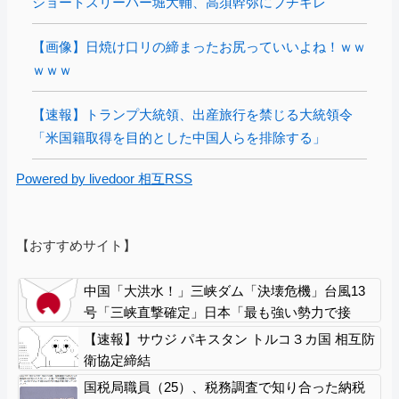
ショートスリーパー堀大輔、高須幹弥にブチギレ
【画像】日焼け口リの締まったお尻っていいよね！ｗｗ
ｗｗｗ
【速報】トランプ大統領、出産旅行を禁じる大統領令
「米国籍取得を目的とした中国人らを排除する」
Powered by livedoor 相互RSS
【おすすめサイト】
中国「大洪水！」三峡ダム「決壊危機」台風13
号「三峡直撃確定」日本「最も強い勢力で接
近！（伊勢湾台風級」台風13号と15号「中国本
【速報】サウジ パキスタン トルコ３カ国 相互防
土でぶつかり合う（前代未聞」→
衛協定締結
国税局職員（25）、税務調査で知り合った納税