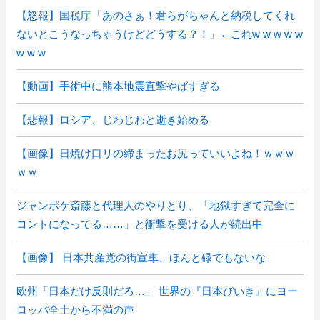
【怒報】国税庁「あのさぁ！君らがちゃんと納税してくれ
ないとこうなっちゃうけどどうする？！」←これw w w w w
w w w
【動画】手術中に熊本地震直撃やばすぎる
【悲報】ロシア、じわじわと逝き始める
【画像】日焼け口リの締まったお尻っていいよね！ｗｗｗ
ｗｗ
ジャンポケ斎藤と代理人のやりとり、「地獄すぎて完全に
コントになってる……」と衝撃を受ける人が続出中
【画像】 日本共産党の街宣車、ほんと碌でもないな
欧州「日本だけ反則だろ…」 世界の『日本びいき』にヨー
ロッパ全土から不満の声