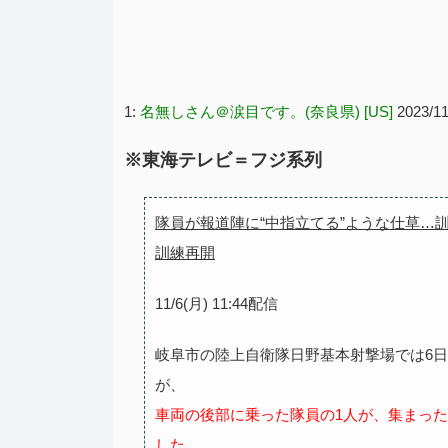
1:
名無しさん＠涙目です。(奈良県) [US]
2023/11
※東海テレビ＝フジ系列
隊員が報道陣に“中指立てる”ような仕草…
訓練再開
11/6(月) 11:44配信
岐阜市の陸上自衛隊日野基本射撃場では6
が、
車両の後部に乗った隊員の1人が、集まっ
した。