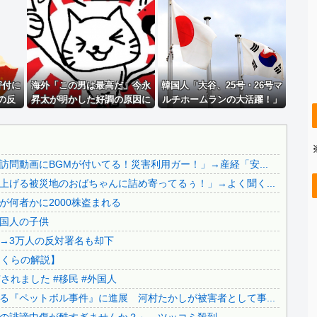
..
【画像】 日産が社運をかけて発売するSUVｗｗｗｗｗｗｗ
..
【知ってた速報】サヨク界隈「首相官邸の高市熊本訪問動画に...
【ＧＪ】 クラスに迷惑な池沼がいた。リーダー格のＡ「なん...
玉川徹氏、包丁男に発砲した警官の行動について「死刑になら...
寄付に
【画像】 日産が社運をかけて発売するSUVｗｗｗｗｗｗｗ
海外「この男は最高だ」今永
韓国人「大谷、25号・26号マ
の反
昇太が明かした好調の原因に
ルチホームランの大活躍！」
.
義兄嫁が自宅をサロンにして姪を毎日ウトメへ預ける生活に。...
海外大騒ぎ！（海外の反応）
→「日本人打者はあんなに活
..
【恐怖動画】反高市界隈「高市の取り巻きが、声を上げる被災...
躍してるのに…（ﾌﾞﾙﾌﾞﾙ」＝
韓国の反応
..
【察し】佐賀のブランドいちご「いちごさん」の苗が何者かに...
問動画にBGMが付いてる！災害利用ガー！」→産経「安...
【移民政策反対】イオンの売り場で唐揚げを食う中国人の子供
げる被災地のおばちゃんに詰め寄ってるぅ！」→よく聞く...
…
【炎上】藤沢市「モスク建設と土葬も許可します」→3万人の...
何者かに2000株盗まれる
..
91歳女性の遺体を遺棄したベトナム国籍の男が逮捕されまし...
国人の子供
【終わりの始まり】日本保守党・百田尚樹代表による『ペット...
→3万人の反対署名も却下
..
日本旅行キャンセルすべきか…1万年ぶり史上最大級の火山の...
さくらの解説】
無気力な韓国代表、オーストリアにも0-1で敗北…3月のA...
れました #移民 #外国人
..
3.1節がある月なのに…3月のカレンダーに日本の富士山・...
『ペットボル事件』に進展 河村たかしが被害者として事...
..
韓国代表、コートジボワールに0対4で完敗＝韓国の反応