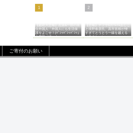
【超絶大悲報】左派&一部の永
【悲報】ナフサ6月ﾂﾑﾂﾑおじこ
住外国人「外国人にも生活保
と境野春彦氏、高市首相が憎
護をよこせ！(ﾊﾞﾝｯﾊﾞﾝｯﾊﾞﾝｯ」
すぎてとうとう一線を越える
入管庁「ほーん…」→
（スクショ）
ご寄付のお願い