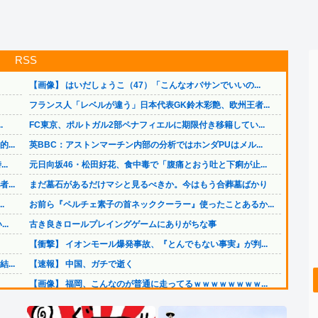
RSS
【画像】 はいだしょうこ（47）「こんなオバサンでいいの...
フランス人「レベルが違う」日本代表GK鈴木彩艶、欧州王者...
.
FC東京、ポルトガル2部ペナフィエルに期限付き移籍してい...
..
英BBC：アストンマーチン内部の分析ではホンダPUはメル...
..
元日向坂46・松田好花、食中毒で「腹痛とおう吐と下痢が止...
..
まだ墓石があるだけマシと見るべきか。今はもう合葬墓ばかり
.
お前ら『ペルチェ素子の首ネッククーラー』使ったことあるか...
..
古き良きロールプレイングゲームにありがちな事
【衝撃】 イオンモール爆発事故、『とんでもない事実』が判...
..
【速報】 中国、ガチで逝く
【画像】 福岡、こんなのが普通に走ってるｗｗｗｗｗｗｗｗ...
韓国人「日本ではビールジョッキをほとんど洗わずに、次の客...