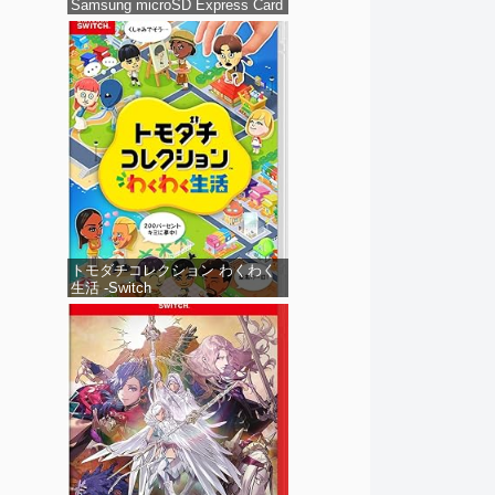
Samsung microSD Express Card
256GB for Nintendo Switch 2(サ
ムスン マイクロSDエクスプレス
カード 256GB) 【Amazon.co.jp
限定特典】Nintendo S
トモダチコレクション わくわく
生活 -Switch