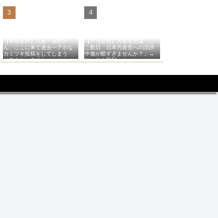
【脊髄反射】立憲・蓮舫さ
【アカ悲報】共産党市議「こ
ん、ここに来て過去一アホな
こ数日、日本共産党への誹謗
カミツキ投稿をしてしまう
中傷が酷すぎませんか？」→
（スクショあり）
ツッコミ殺到