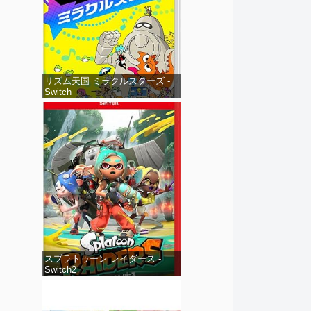
リズム天国 ミラクルスターズ -
Switch
スプラトゥーン レイダース -
Switch2