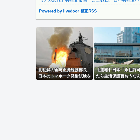
【アカ悲報】共産党市議「ここ数日、日本共産党へ
Powered by livedoor 相互RSS
Powered by livedoor 相互RSS
北朝鮮の金与正党総務部長、
【速報】日本「永住許
日本のトマホーク発射試験を
たら生活保護貰おうな
批判…「軍事的選択肢」警
国人が増えては困る。
告！
以上の水準のみ許可