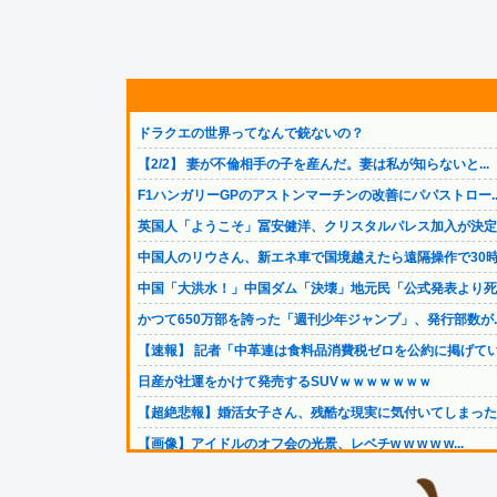
ドラクエの世界ってなんで銃ないの？
【2/2】 妻が不倫相手の子を産んだ。妻は私が知らないと...
F1ハンガリーGPのアストンマーチンの改善にパパストロー..
英国人「ようこそ」冨安健洋、クリスタルパレス加入が決定的.
中国人のリウさん、新エネ車で国境越えたら遠隔操作で30時.
中国「大洪水！」中国ダム「決壊」地元民「公式発表より死者.
かつて650万部を誇った「週刊少年ジャンプ」、発行部数が..
【速報】 記者「中革連は食料品消費税ゼロを公約に掲げてい.
日産が社運をかけて発売するSUVｗｗｗｗｗｗｗ
【超絶悲報】婚活女子さん、残酷な現実に気付いてしまった結.
【画像】アイドルのオフ会の光景、レベチw w w w w...
【速報】 中国、ガチで逝く