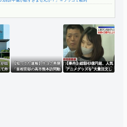
の誹謗中傷が酷すぎませんか？」→ツッコミ殺到
Powered by livedoor 相互RSS
可が出
【知ってた速報】サヨク界隈
【事件】総額43億円超、人気
んて外
「首相官邸の高市熊本訪問動
アニメグッズを"大量注文し
日本人
画にBGMが付いてる！災害利
キャンセル"女逮捕…ネット
」
用ガー！」→産経「安倍岸田
「オンラインショップを売り
石破時代も同様。当時は批判
切れ状態にして商品相場を操
なかった」（動画）
作してたのでは」