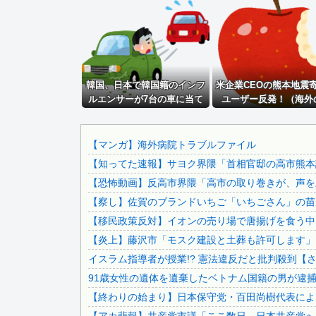
【画像】 福岡、こんなのが普通に走ってるｗｗｗｗｗｗｗｗ.
韓国人「日本ではビールジョッキをほとんど洗わずに、次の客.
（ ´_ゝ`）中道幹事長、食料品消費税2年間1%の閣議決...
高市政権「減税します」→財源「これから考えます」
韓国、日本で韓国籍のインフ
イオン爆発事故、原因はLPG漏れか…経産省が全国一斉点検
米企業CEOの熊本地震
ルエンサーが7台の車に当て
ユーザー反発！（海外
株式投資、若年男性の自信喪失の原因に-6割超が「人生の敗..
逃げして逮捕されたのに「ま
応）
「ジャニーさんとつかこうへい氏は同じ」少年隊・錦織一清が.
た日本は嫌韓しようとしてい
る」と決めつけて責任転嫁
織田信長、豊臣秀吉、徳川家康の中で大失敗しても謝ったら許.
【マンガ】海外病院トラブルファイル
【知ってた速報】サヨク界隈「首相官邸の高市熊本訪
【画像】仙台育英のマネージャーwwwwwwwwwwwww...
【恐怖動画】反高市界隈「高市の取り巻きが、声を上
【悲報】「新幹線自由席おじさん」気持ち悪がられてしまう
【察し】佐賀のブランドいちご「いちごさん」の苗が
【速報】共同通信に天罰、不正アクセスが発覚「職員・加盟社.
【移民政策反対】イオンの売り場で唐揚げを食う中
【動画】美人ボートレーサーさん(24)、ガチで美人www...
【炎上】藤沢市「モスク建設と土葬も許可します」
【ＧＪ】 クラスに迷惑な池沼がいた。リーダー格のＡ「なん.
イスラム指導者が授業!? 憲法違反だと批判殺到【
【画像】 日産が社運をかけて発売するSUVｗｗｗｗｗｗｗ
91歳女性の遺体を遺棄したベトナム国籍の男が逮捕さ
義兄嫁が自宅をサロンにして姪を毎日ウトメへ預ける生活に。.
【終わりの始まり】日本保守党・百田尚樹代表による
兄嫁「正月に帰るから、ゲームと、いいお肉と酒と、お風呂グ.