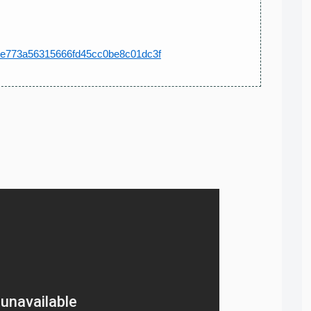
692e773a56315666fd45cc0be8c01dc3f