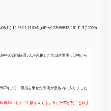
/06(月) 14:26:04.14 ID:NjjcfErV0 BE:565421181-PLT(12000)
訓練中の自衛隊員3人が死傷した陸自射撃場 6日朝から
日朝7時ごろ、隊員を乗せた車両が敷地内に入りました
た報道陣に向けて中指を立てるような仕草が見てとれま