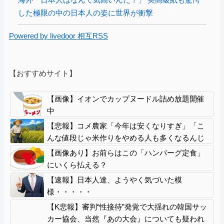
した極限の中の日本人の姿に世界が衝撃
Powered by livedoor 相互RSS
【おすすめサイト】
【画像】イオンでカップヌードル詰め放題開催
中
【悲報】コメ農家「今年は安くなりすぎ」「こ
んな値段じゃ米作りをやめる人も多くなるんじ
ゃないかな?」
【画像あり】お前らはこの「ハンバーグ定食」
にいくら払える？
【速報】日本人達、ようやく気づいた模
様・・・・・
【K悲報】審判“性接待”発覚で大揺れの韓国サッ
カー協会、当然『あの大会』についても疑われ