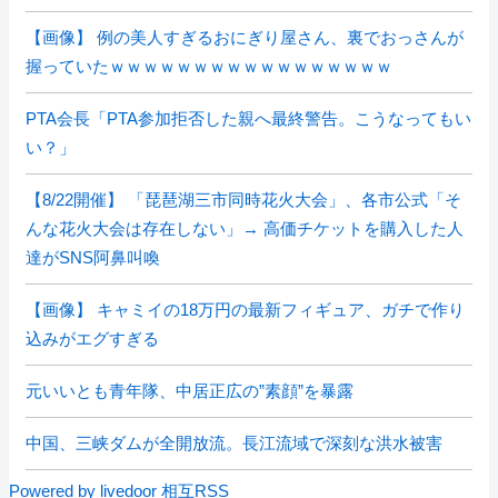
【画像】 例の美人すぎるおにぎり屋さん、裏でおっさんが
握っていたｗｗｗｗｗｗｗｗｗｗｗｗｗｗｗｗｗ
PTA会長「PTA参加拒否した親へ最終警告。こうなってもい
い？」
【8/22開催】 「琵琶湖三市同時花火大会」、各市公式「そ
んな花火大会は存在しない」→ 高価チケットを購入した人
達がSNS阿鼻叫喚
【画像】 キャミイの18万円の最新フィギュア、ガチで作り
込みがエグすぎる
元いいとも青年隊、中居正広の”素顔”を暴露
中国、三峡ダムが全開放流。長江流域で深刻な洪水被害
Powered by livedoor 相互RSS