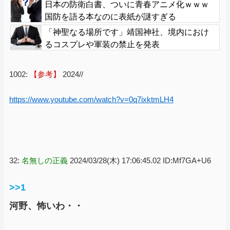
前だろ」
日本の防衛白書、ついに青春アニメ化ｗｗｗ
国防を語る本なのに表紙が謎すぎる
「神聖なる場所です」靖国神社、境内におけ
るコスプレや軍装の禁止を発表
1002:
【参考】
2024//
https://www.youtube.com/watch?v=0q7ixktmLH4
32:
名無しの正義
2024/03/28(木) 17:06:45.02 ID:Mf7GA+U6
>>1
河野、怖いわ・・