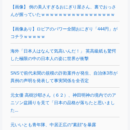
【画像】 例の美人すぎるおにぎり屋さん、裏でおっさ
んが握っていたｗｗｗｗｗｗｗｗｗｗｗｗｗｗｗｗｗ
【画像あり】ロピアのパワー全開おにぎり「444円」が
コチラｗｗｗｗｗ
海外「日本人はなんて気高いんだ！」 英高級紙も驚愕
した極限の中の日本人の姿に世界が衝撃
SNSで前代未聞の規模の詐欺案件が発生、自治体3市が
異例の声明を発表して事実関係を全否定
元女優 高樹沙耶さん（６２）、神田明神の境内でのア
ニソン盆踊りを見て「日本の品格が落ちたと思いまし
た...
元いいとも青年隊、中居正広の”素顔”を暴露