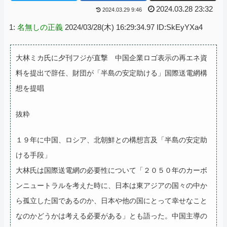
2024.03.28 23:32
2024.03.29 9:46
1:
名無しの正義
2024/03/28(木) 16:29:34.97 ID:SkEyYXa4
大林ミカ氏に夕刊フジが直撃 中国企業ロゴ表示の再エネ資
料を提出で辞任、財団が「半島の安定助ける」国際送電網構
想を提唱
抜粋
１９年に中国、ロシア、北朝鮮との構想言及「半島の安定助
ける手段」
大林氏は国際送電網の必要性について「２０５０年のカーボ
ンニュートラルを考えた時に、日本は東アジアの国々の中か
ら孤立した国であるのか、日本や他の国にとって幸せなこと
なのかどうかは考える必要がある」とも語った。
中国主導の