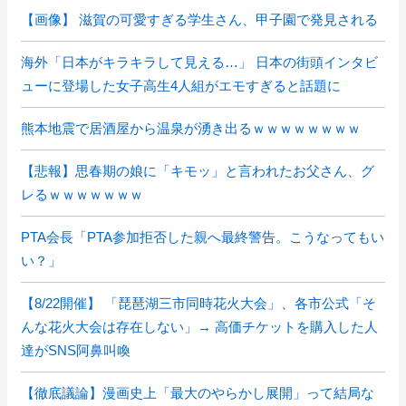
【画像】 滋賀の可愛すぎる学生さん、甲子園で発見される
海外「日本がキラキラして見える…」 日本の街頭インタビ
ューに登場した女子高生4人組がエモすぎると話題に
熊本地震で居酒屋から温泉が湧き出るｗｗｗｗｗｗｗｗ
【悲報】思春期の娘に「キモッ」と言われたお父さん、グ
レるｗｗｗｗｗｗｗ
PTA会長「PTA参加拒否した親へ最終警告。こうなってもい
い？」
【8/22開催】 「琵琶湖三市同時花火大会」、各市公式「そ
んな花火大会は存在しない」→ 高価チケットを購入した人
達がSNS阿鼻叫喚
【徹底議論】漫画史上「最大のやらかし展開」って結局な