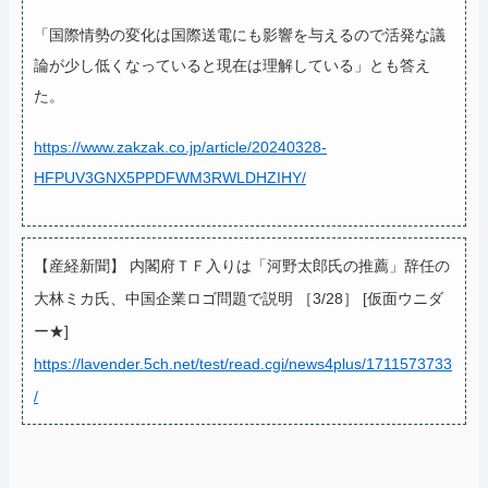
「国際情勢の変化は国際送電にも影響を与えるので活発な議
論が少し低くなっていると現在は理解している」とも答え
た。
https://www.zakzak.co.jp/article/20240328-
HFPUV3GNX5PPDFWM3RWLDHZIHY/
【産経新聞】 内閣府ＴＦ入りは「河野太郎氏の推薦」辞任の
大林ミカ氏、中国企業ロゴ問題で説明 ［3/28］ [仮面ウニダ
ー★]
https://lavender.5ch.net/test/read.cgi/news4plus/1711573733
/