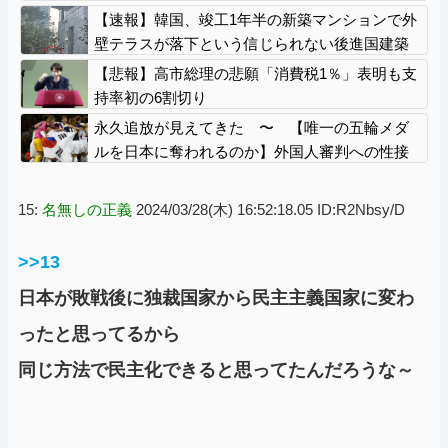
てしまう…
【速報】韓国、竣工1年半の新築マンションで外
壁テラスが落下という信じられない後進国建築
を披露
【悲報】高市総理の悲願「消費税1％」表明も支
持率初の6割切り
永久追放が見えてきた 〜 【唯一の五輪メダ
ルを日本に奪われるのか】外国人審判への性接
待で大揺れの韓国サッカー界、ロンドン五輪メ
ダル剝奪…
15:
名無しの正義
2024/03/28(木) 16:52:18.05 ID:R2Nbsy/D
>>13
日本が敗戦後に独裁国家から民主主義国家に変わ
ったと思ってるから
同じ方法で民主化できると思ってたんだろうな～