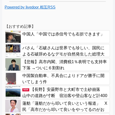
Powered by livedoor 相互RSS
【おすすめ記事】
中国人「中国では赤信号でも右折できます」
パさん「石破さんは世界でも珍しい、国民に
よる石破辞めるなデモが自然発生した総理大
臣です」
【悲報】高市内閣、消費税1％表明でも支持率
下落 →ついに６割割れ
中国製自動車、不具合によりドアが勝手に開
いてしまう件
【長野】安曇野市と大町市で土砂崩落
NEW
山中の道路が寸断 宿泊客や登山客など計400
人近くが孤立か 土石流で橋が流されたとの
蓮舫「蓮舫だから叩いて良いという報道」 X
情報も
民「高市だから叩いて良いをやってるのがお