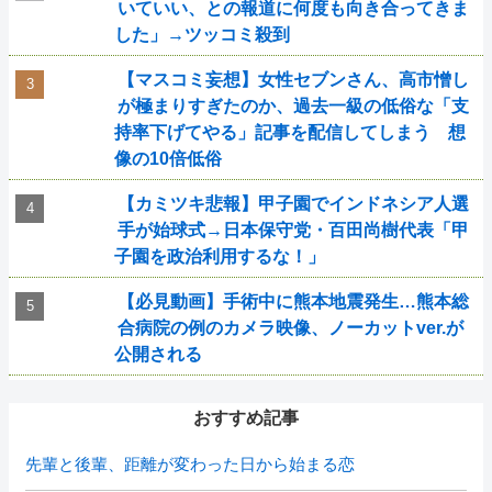
いていい、との報道に何度も向き合ってきま
した」→ツッコミ殺到
【マスコミ妄想】女性セブンさん、高市憎し
が極まりすぎたのか、過去一級の低俗な「支
持率下げてやる」記事を配信してしまう 想
像の10倍低俗
【カミツキ悲報】甲子園でインドネシア人選
手が始球式→日本保守党・百田尚樹代表「甲
子園を政治利用するな！」
【必見動画】手術中に熊本地震発生…熊本総
合病院の例のカメラ映像、ノーカットver.が
公開される
おすすめ記事
先輩と後輩、距離が変わった日から始まる恋