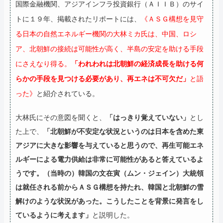
国際金融機関、アジアインフラ投資銀行（ＡＩＩＢ）のサイ
トに１９年、掲載されたリポートには、
《ＡＳＧ構想を見守
る日本の自然エネルギー機関の大林ミカ氏は、中国、ロシ
ア、北朝鮮の接続は可能性が高く、半島の安定を助ける手段
にさえなり得る。
「われわれは北朝鮮の経済成長を助ける何
らかの手段を見つける必要があり、再エネは不可欠だ」
と語
った》
と紹介されている。
大林氏にその意図を聞くと、
「はっきり覚えていない」
とし
た上で、
「北朝鮮が不安定な状況というのは日本を含めた東
アジアに大きな影響を与えていると思うので、再生可能エネ
ルギーによる電力供給は非常に可能性があると答えているよ
うです。（当時の）韓国の文在寅（ムン・ジェイン）大統領
は就任される前からＡＳＧ構想を持たれ、韓国と北朝鮮の雪
解けのような状況があった。こうしたことを背景に発言をし
ているように考えます」
と説明した。