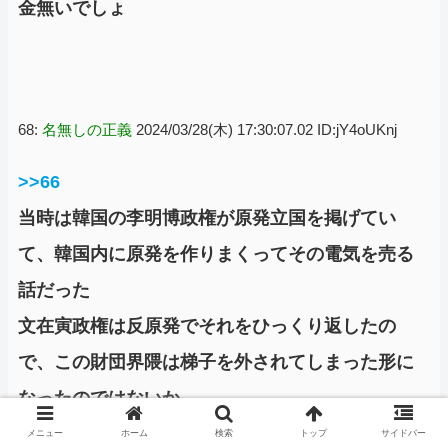
金無いでしょ
68:
名無しの正義
2024/03/28(木) 17:30:07.02 ID:jY4oUKnj
>>66
当時は韓国の李明博政権が原発立国を掲げてい
て、韓国内に原発を作りまくってその電気を売る
話だった
文在寅政権は反原発でそれをひっくり返したの
で、この財団界隈は梯子を外されてしまった形に
なったのではないか
メニュー
ホーム
検索
トップ
サイドバー