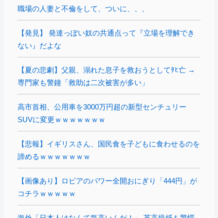
職場の人妻と不倫をして、ついに、、、
【発見】 発達っぽい奴の共通点って『立場を理解でき
ない』だよな
【夏の悲劇】父親、溺れた息子を救おうとしてﾀﾋ亡 →
専門家も警鐘「救助は二次被害が多い」
高市首相、公用車を3000万円超の新型センチュリー
SUVに変更ｗｗｗｗｗｗｗ
【悲報】イギリスさん、国民食を子どもに食わせるのを
諦めるｗｗｗｗｗｗｗ
【画像あり】ロピアのパワー全開おにぎり「444円」が
コチラｗｗｗｗｗ
海外「日本人はなんて気高いんだ！」 英高級紙も驚愕