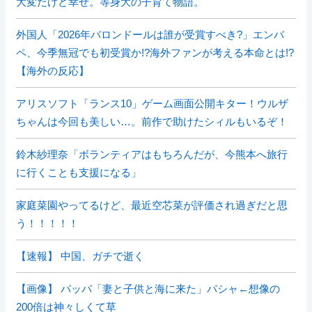
大変だけど幸せ。等身大の子育て物語。
外国人「2026年バロンドールは誰が受賞すべき?」エンバ
ペ、今季無冠でも初受賞か!?海外ファンが考える本命とは!?
【海外の反応】
アリスソフト「ランス10」ゲーム画面公開キター！ウルザ
ちゃんは今回も美しい…。前作で助けたシィルもいるぞ！
鈴木紗理奈「ボランティアはもちろんだが、今熊本へ旅行
に行くことも支援になる」
家庭菜園やってるけど、最近空芯菜が評価され過ぎだと思
う！！！！！
【速報】 中国、ガチで逝く
【画像】 パッパ「妻と子供と海に来た」パシャ←想像の
200倍は神々しくて草