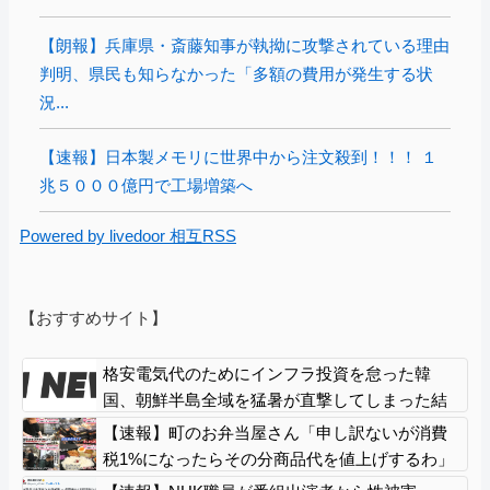
【朗報】兵庫県・斎藤知事が執拗に攻撃されている理由
判明、県民も知らなかった「多額の費用が発生する状
況...
【速報】日本製メモリに世界中から注文殺到！！！ １
兆５０００億円で工場増築へ
Powered by livedoor 相互RSS
【おすすめサイト】
格安電気代のためにインフラ投資を怠った韓
国、朝鮮半島全域を猛暑が直撃してしまった結
果……
【速報】町のお弁当屋さん「申し訳ないが消費
税1%になったらその分商品代を値上げするわ」
「うちも！」