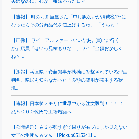
夫婦なのに、心が一番遠かった日々
【速報】 町のお弁当屋さん「申し訳ないが消費税1%に
なったらその分商品代を値上げするわ」 「うちも！...
【画像】 ワイ「アルファードいいなあ。買いに行く
か」店員「ほいっ見積もりな！」ワイ「金額おかしく
ね？...
【朗報】兵庫県・斎藤知事が執拗に攻撃されている理由
判明、県民も知らなかった「多額の費用が発生する状
況...
【速報】日本製メモリに世界中から注文殺到！！！ １
兆５０００億円で工場増築へ
【公開処刑】右３が強すぎて周りがモブにしか見えない
女子の集団ｗｗｗｗ 【Pickup05153411...