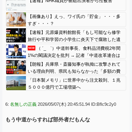
【速報】NHK職員が番組出演者から性被害
【画像あり】えっ、ワイ氏の「貯金」・・・多
すぎ・・・？
【速報】元原爆資料館館長「もし可能なら修学
旅行や平和学習の小学生に炎天下で腐敗した遺
体の臭いを再現し嗅がせたい」
（ ´_ゝ`）中道幹事長、食料品消費税2年間
NEW
1%の閣議決定を批判 → 記者「中道改革連合は
食料品消費税ゼロを公約に掲げていたが？」→
【朗報】兵庫県・斎藤知事が執拗に攻撃されて
階猛氏「
いる理由判明、県民も知らなかった「多額の費
用が発生する状況」を一斉排除
「日本製メモリ」に世界中から注文殺到、１兆
５０００億円で工場増築へ
6:
名無しの正義
2026/05/07(木) 20:45:51.94 ID:BfIc9c2y0
もう中道からすれば部外者だもんな