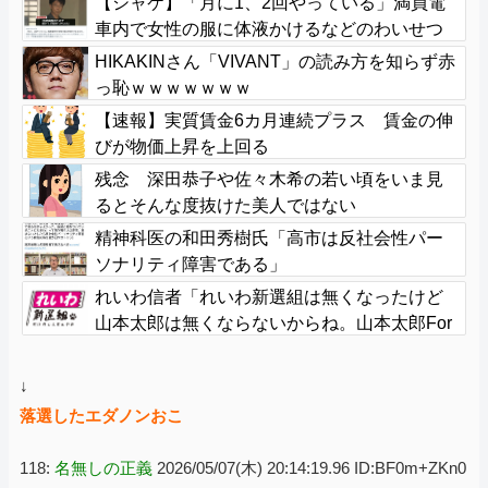
【シャケ】「月に1、2回やっている」満員電
車内で女性の服に体液かけるなどのわいせつ
行為か 学習塾経営の60歳男を逮捕 警視庁
HIKAKINさん「VIVANT」の読み方を知らず赤
っ恥ｗｗｗｗｗｗｗ
【速報】実質賃金6カ月連続プラス 賃金の伸
びが物価上昇を上回る
残念 深田恭子や佐々木希の若い頃をいま見
るとそんな度抜けた美人ではない
精神科医の和田秀樹氏「高市は反社会性パー
ソナリティ障害である」
れいわ信者「れいわ新選組は無くなったけど
山本太郎は無くならないからね。山本太郎For
ever????」
↓
落選したエダノンおこ
118:
名無しの正義
2026/05/07(木) 20:14:19.96 ID:BF0m+ZKn0