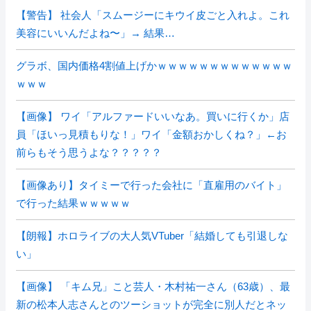
【警告】 社会人「スムージーにキウイ皮ごと入れよ。これ
美容にいいんだよね〜」→ 結果…
グラボ、国内価格4割値上げかｗｗｗｗｗｗｗｗｗｗｗｗｗ
ｗｗｗ
【画像】 ワイ「アルファードいいなあ。買いに行くか」店
員「ほいっ見積もりな！」ワイ「金額おかしくね？」←お
前らもそう思うよな？？？？？
【画像あり】タイミーで行った会社に「直雇用のバイト」
で行った結果ｗｗｗｗｗ
【朗報】ホロライブの大人気VTuber「結婚しても引退しな
い」
【画像】 「キム兄」こと芸人・木村祐一さん（63歳）、最
新の松本人志さんとのツーショットが完全に別人だとネッ