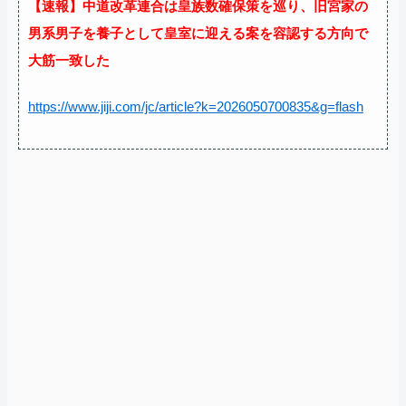
【速報】中道改革連合は皇族数確保策を巡り、旧宮家の
男系男子を養子として皇室に迎える案を容認する方向で
大筋一致した
https://www.jiji.com/jc/article?k=2026050700835&g=flash