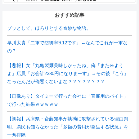
おすすめ記事
ゾッとして、ほろりとする奇妙な物語。
早川太貴『二軍で防御率9.12です』←なんでこれが一軍な
の？
【悲報】女「丸亀製麺美味しかったね」俺「また来よう
よ」店員「お会計2380円になりまーす」→その後『こう』
なったんだが俺悪くないよな？？？？？？？？
【画像あり】タイミーで行った会社に「直雇用のバイト」
で行った結果ｗｗｗｗｗ
【朗報】兵庫県・斎藤知事が執拗に攻撃されている理由判
明、県民も知らなかった「多額の費用が発生する状況」を
一斉排除