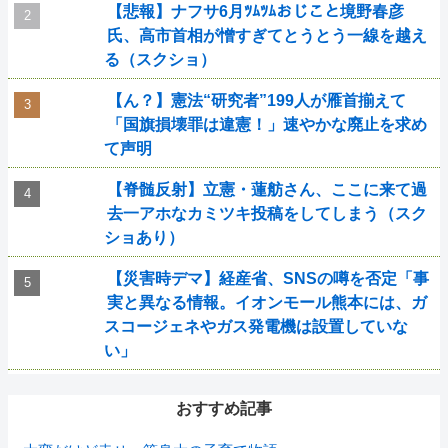
【悲報】ナフサ6月ﾂﾑﾂﾑおじこと境野春彦
氏、高市首相が憎すぎてとうとう一線を越え
る（スクショ）
【ん？】憲法“研究者”199人が雁首揃えて
「国旗損壊罪は違憲！」速やかな廃止を求め
て声明
【脊髄反射】立憲・蓮舫さん、ここに来て過
去一アホなカミツキ投稿をしてしまう（スク
ショあり）
【災害時デマ】経産省、SNSの噂を否定「事
実と異なる情報。イオンモール熊本には、ガ
スコージェネやガス発電機は設置していな
い」
おすすめ記事