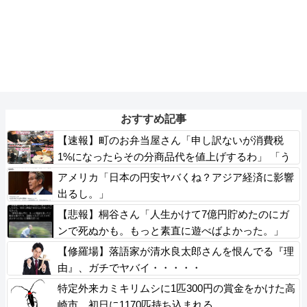
おすすめ記事
【速報】町のお弁当屋さん「申し訳ないが消費税
1%になったらその分商品代を値上げするわ」 「う
ちも！」
アメリカ「日本の円安ヤバくね？アジア経済に影響
出るし。」
【悲報】桐谷さん「人生かけて7億円貯めたのにガ
ンで死ぬかも。もっと素直に遊べばよかった。」
【修羅場】落語家が清水良太郎さんを恨んでる『理
由』、ガチでヤバイ・・・・・
特定外来カミキリムシに1匹300円の賞金をかけた高
崎市、初日に1170匹持ち込まれる