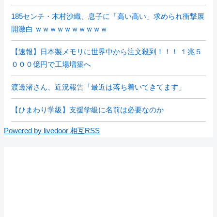
185センチ・木村沙織、息子に「高い高い」求められ衝撃展
開激白 ｗｗｗｗｗｗｗｗｗｗ
【速報】日本製メモリに世界中から注文殺到！！！ １兆５
０００億円で工場増築へ
渡邊渚さん、近況報告「最近は落ち着いてきてます」
【ひまわり学級】支援学級に名前は必要なのか
Powered by livedoor 相互RSS