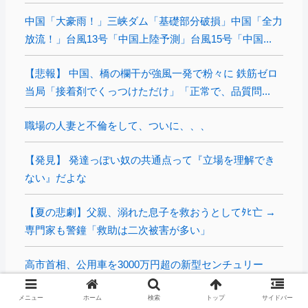
中国「大豪雨！」三峡ダム「基礎部分破損」中国「全力
放流！」台風13号「中国上陸予測」台風15号「中国...
【悲報】 中国、橋の欄干が強風一発で粉々に 鉄筋ゼロ
当局「接着剤でくっつけただけ」「正常で、品質問...
職場の人妻と不倫をして、ついに、、、
【発見】 発達っぽい奴の共通点って『立場を理解でき
ない』だよな
【夏の悲劇】父親、溺れた息子を救おうとしてﾀﾋ亡 →
専門家も警鐘「救助は二次被害が多い」
高市首相、公用車を3000万円超の新型センチュリー
SUVに変更ｗｗｗｗｗｗｗ
メニュー
ホーム
検索
トップ
サイドバー