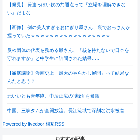
【発見】 発達っぽい奴の共通点って『立場を理解できな
い』だよな
【画像】 例の美人すぎるおにぎり屋さん、裏でおっさんが
握っていたｗｗｗｗｗｗｗｗｗｗｗｗｗｗｗｗｗ
反核団体の代表を務める爺さん、「核を持たないで日本を
守れますか」と中学生に詰問された結果……
【徹底議論】漫画史上「最大のやらかし展開」って結局な
んだと思う？
元いいとも青年隊、中居正広の”素顔”を暴露
中国、三峡ダムが全開放流。長江流域で深刻な洪水被害
Powered by livedoor 相互RSS
おすすめ記事