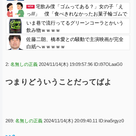
宅飲み僕「ゴムってある？」女の子「え
NEW
っ///」 僕「食べきれなかったお菓子輪ゴムで
縛りたくて」女の子「⋯あ、そ、そっか///」
いま巷で流行ってるグリーンコーラとかいう
飲み物ｗｗｗｗ
佐藤二朗、橋本愛との騒動で主演映画が完全
白紙へｗｗｗｗｗ
2:
名無しの正義
2024/11/14(木) 19:09:57.96 ID:i97OLaaG0
つまりどういうことだってばよ
269:
名無しの正義
2024/11/14(木) 20:09:40.11 ID:ina5rgyz0