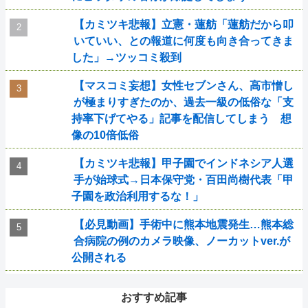
【カミツキ悲報】立憲・蓮舫「蓮舫だから叩
いていい、との報道に何度も向き合ってきま
した」→ツッコミ殺到
【マスコミ妄想】女性セブンさん、高市憎し
が極まりすぎたのか、過去一級の低俗な「支
持率下げてやる」記事を配信してしまう 想
像の10倍低俗
【カミツキ悲報】甲子園でインドネシア人選
手が始球式→日本保守党・百田尚樹代表「甲
子園を政治利用するな！」
【必見動画】手術中に熊本地震発生…熊本総
合病院の例のカメラ映像、ノーカットver.が
公開される
おすすめ記事