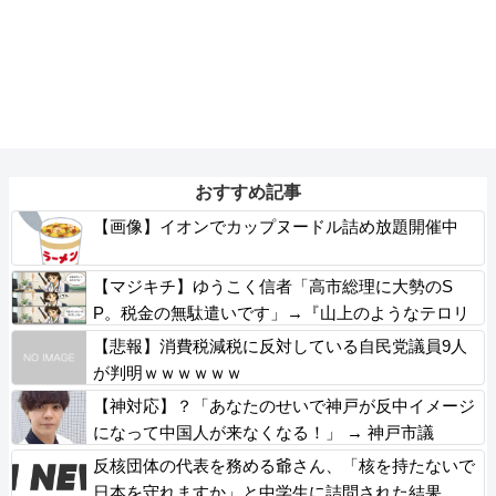
おすすめ記事
【画像】イオンでカップヌードル詰め放題開催中
【マジキチ】ゆうこく信者「高市総理に大勢のS
P。税金の無駄遣いです」→『山上のようなテロリ
ストのせい』とリプされ「山上君が犯人だとまだ思
【悲報】消費税減税に反対している自民党議員9人
っておられるのですか？」ドヤ顔ポスト
が判明ｗｗｗｗｗｗ
【神対応】？「あなたのせいで神戸が反中イメージ
になって中国人が来なくなる！」 → 神戸市議
「で？」ｗｗｗｗｗｗｗｗｗｗｗｗｗｗｗ
反核団体の代表を務める爺さん、「核を持たないで
日本を守れますか」と中学生に詰問された結果……