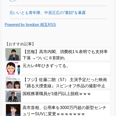
元いいとも青年隊、中居正広の”素顔”を暴露
Powered by livedoor 相互RSS
【おすすめ記事】
【悲報】高市内閣、消費税1％表明でも支持率
下落 →ついに６割割れ
元カレ4年ひきずってる。
【フジ】佐藤二朗（57） 主演予定だった映画
『踊る大捜査線』スピンオフ作品の撮影中止
が正式に決定
国税務署職員が1億円以上脱税ｗｗｗ
高市首相、公用車を3000万円超の新型センチ
ュリーSUVに変更ｗｗｗｗｗｗｗ