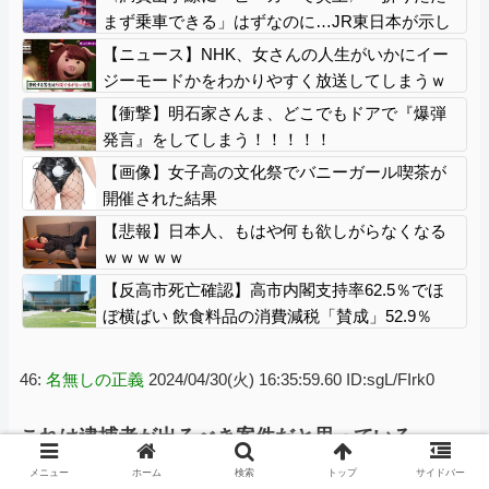
まず乗車できる」はずなのに…JR東日本が示し
た見解
【ニュース】NHK、女さんの人生がいかにイー
ジーモードかをわかりやすく放送してしまうｗ
ｗｗｗｗ
【衝撃】明石家さんま、どこでもドアで『爆弾
発言』をしてしまう！！！！！
【画像】女子高の文化祭でバニーガール喫茶が
開催された結果
【悲報】日本人、もはや何も欲しがらなくなる
ｗｗｗｗｗ
【反高市死亡確認】高市内閣支持率62.5％でほ
ぼ横ばい 飲食料品の消費減税「賛成」52.9％
46:
名無しの正義
2024/04/30(火) 16:35:59.60 ID:sgL/FIrk0
これは逮捕者が出るべき案件だと思っている
メニュー
ホーム
検索
トップ
サイドバー