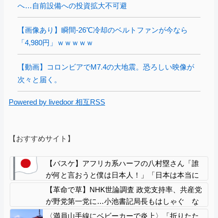
へ…自前設備への投資拡大不可避
【画像あり】瞬間-26℃冷却のベルトファンが今なら
「4,980円」ｗｗｗｗｗ
【動画】コロンビアでM7.4の大地震。恐ろしい映像が
次々と届く。
Powered by livedoor 相互RSS
【おすすめサイト】
【バスケ】アフリカ系ハーフの八村塁さん「誰
が何と言おうと僕は日本人！」「日本は本当に
素晴らしい国！ネガティブなことがあっても何
【革命で草】NHK世論調査 政党支持率、共産党
も思わん！」ｗｗｗｗｗｗｗｗｗ
が野党第一党に…小池書記局長もはしゃぐ な
お中革連は野党６番目
〈満員山手線にベビーカーで炎上〉「折りたた