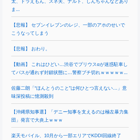
太、ドラえもん、スネ夫、ナルト、しんちゃんなどあり
ま...
【悲報】 セブンイレブンのレジ、一部のアホのせいで
こうなってしまう
【悲報】 おわり。
【動画】 これはひどい…渋谷でプリウスαが迷惑駐車し
てバスが通れず封鎖状態に…警察ブチ切れｗｗｗｗｗ...
佐藤二朗「“ほんとうのこと”は何ひとつ言えない…」意
味深投稿に憶測殺到
【沖縄県知事選】「デニー知事を支えるのは極左暴力集
団」発言で大炎上ｗｗｗ
楽天モバイル、10月から一部エリアでKDDI回線終了