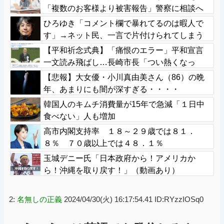
「複数のお客様より被害報告」警察に相談へ
ひろゆき「コメント欄で暴れてるのは暇人で
す」→ネット民、一言で片付けられてしまう
ｗｗｗｗｗ
【平和祈念式典】「痛恨のエラー」平和宣言
一文読み飛ばし…長崎市長「つい熱くなっ
て」NPT義務履行求める重要一文
【悲報】大女優・小川真由美さん（86）の晩
年、あまりにも闇が深すぎる・・・・
韓国人のキムチ消費量が15年で急減「１日中
食べない」人も増加
高市内閣支持率 １８～２９歳では８１．
８％ ７０歳以上では４８．１％
玉城デニー氏「日本政府から！アメリカか
ら！沖縄を取り戻す！」（動画あり）
2:
名無しの正義
2024/04/30(火) 16:17:54.41 ID:RYzzIOSq0