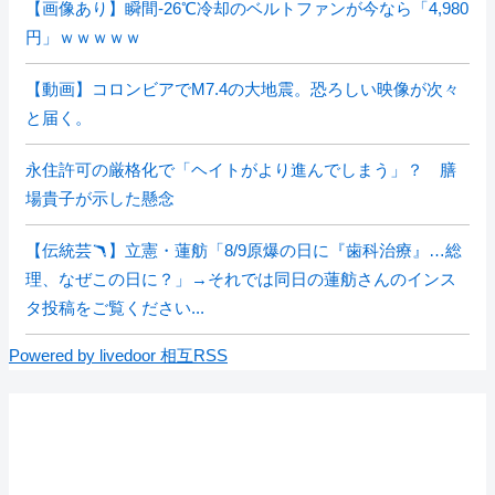
【画像あり】瞬間-26℃冷却のベルトファンが今なら「4,980
円」ｗｗｗｗｗ
【動画】コロンビアでM7.4の大地震。恐ろしい映像が次々
と届く。
永住許可の厳格化で「ヘイトがより進んでしまう」？ 膳
場貴子が示した懸念
【伝統芸🪃】立憲・蓮舫「8/9原爆の日に『歯科治療』…総
理、なぜこの日に？」→それでは同日の蓮舫さんのインス
タ投稿をご覧ください...
Powered by livedoor 相互RSS