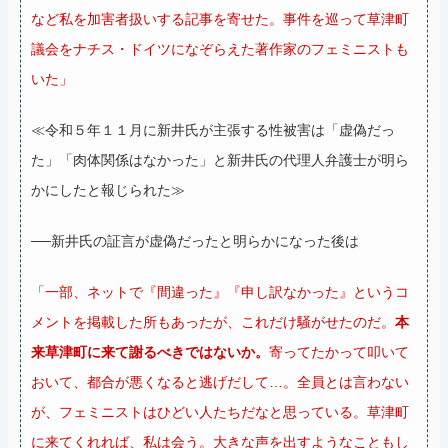
など私を加害者扱いする記事を寄せた。事件を巡って草津町
議会をナチス・ドイツになぞらえた著作家のフェミニストも
いた」
≪令和５年１１月に新井氏が主張する性被害は「虚偽だっ
た」「肉体関係はなかった」と新井氏の代理人弁護士が明ら
かにしたと報じられた≫
──新井氏の証言が虚偽だったと明らかになった後は
「一部、ネットで『間違った』『申し訳なかった』というコ
メントを掲載した所もあったが、これだけ騒がせたのだ。
本
来草津町に来て謝るべきではないか。
寄ってたかって叩いて
おいて、都合が悪くなると逃げだして…。全員とは言わない
が、フェミニストはひどい人たちだなと思っている。草津町
に来てくれれば、私は会う。大きな声を出すようなこともし