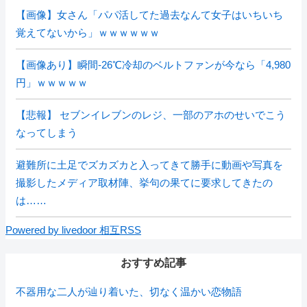
【画像】女さん「パパ活してた過去なんて女子はいちいち
覚えてないから」ｗｗｗｗｗｗ
【画像あり】瞬間-26℃冷却のベルトファンが今なら「4,980
円」ｗｗｗｗｗ
【悲報】 セブンイレブンのレジ、一部のアホのせいでこう
なってしまう
避難所に土足でズカズカと入ってきて勝手に動画や写真を
撮影したメディア取材陣、挙句の果てに要求してきたの
は……
Powered by livedoor 相互RSS
おすすめ記事
不器用な二人が辿り着いた、切なく温かい恋物語