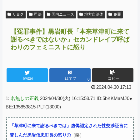
サヨク
司法
国内ニュース
地方自治体
犯罪
【冤罪事件】黒岩町長「本来草津町に来て
謝るべきではないか」セカンドレイプ呼ば
わりのフェミニストに怒り
Twitter
はてブ
コピー
0
2024.04.30 17:13
1:
名無しの正義
2024/04/30(火) 16:15:59.71 ID:5bKKMaMJ0●
BE:135853815-PLT(13000)
「草津町に来て謝るべきでは」虚偽認定された性交渉証言に
苦しんだ黒岩信忠町長の怒り㊤
（略）