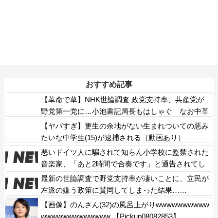
おすすめ記事
【革命で草】NHK世論調査 政党支持率、共産党が
野党第一党に…小池書記局長もはしゃぐ なお中革
連は野党６番目
【ヤバすぎ】更生の余地がない生まれついての悪み
たいな中学生(15)が逮捕される（動画あり）
悪いドイツ人に騙されて知らん小学校に監禁された
音楽家、「あと2時間で合奏です」と通告されてし
まい……
最新の世論調査で野党支持率が凄いことに、立民が
左派の嫌う政策に賛同してしまった結果……
【画像】のんさん(32)の風呂上がりwwwwwwwwww
wwwwwwwwwwwww 【Pickup08082853】