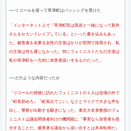
──リコールを巡って草津町はバッシングを受けた
「インターネット上で『草津町民は黒岩と一緒になって新井
さんをセカンドレイプしている』といった書き込みもあっ
た。被害者を名乗る女性の主張ばかりが世間で採用され、私
の主張は何も通じなかった。特にフェミニストたちの主張は
私や草津町を一方的に加害者扱いするものだった」
──どのような内容だったか
「リコールの傍聴に訪れたフェミニストの１人は役場の外で
『町長辞めろ』『町長出てこい』などとマイクで大きな声を
出し、警察が出動する騒ぎになった。東京大名誉教授のフェ
ミニストは議会関係者向けの機関紙に『事実なら加害者を処
分することだ、被害者を議会から追い出すとは本末転倒だ』