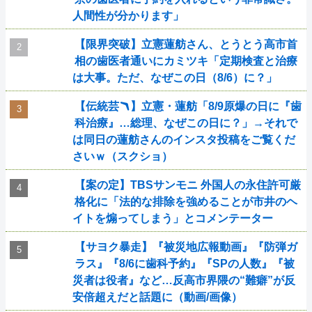
人間性が分かります」
【限界突破】立憲蓮舫さん、とうとう高市首
相の歯医者通いにカミツキ「定期検査と治療
は大事。ただ、なぜこの日（8/6）に？」
【伝統芸🪃】立憲・蓮舫「8/9原爆の日に『歯
科治療』…総理、なぜこの日に？」→それで
は同日の蓮舫さんのインスタ投稿をご覧くだ
さいｗ（スクショ）
【案の定】TBSサンモニ 外国人の永住許可厳
格化に「法的な排除を強めることが市井のヘ
イトを煽ってしまう」とコメンテーター
【サヨク暴走】『被災地広報動画』『防弾ガ
ラス』『8/6に歯科予約』『SPの人数』『被
災者は役者』など…反高市界隈の“難癖”が反
安倍超えだと話題に（動画/画像）