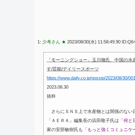
1:
少考さん ★
2023/08/30(水) 11:58:49.90 ID:Q6
「モーニングショー」玉川徹氏、中国の水
す/芸能/デイリースポーツ
https://www.daily.co.jp/gossip/2023/08/30/0
2023.08.30
抜粋
さらにＳＮＳ上で水産物とは関係のない日
「ＡＥＲＡ」編集長の浜田敬子氏は
「何と
家の安部敏樹氏も
「もっと強くコミュニケ