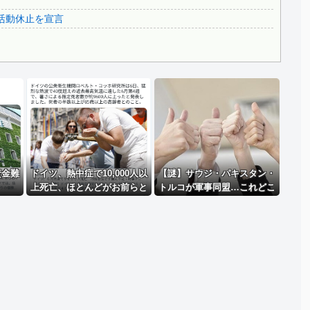
..
3.1節がある月なのに…3月のカレンダーに日本の富士山・...
活動休止を宣言
韓国代表、コートジボワールに0対4で完敗＝韓国の反応
Powered by livedoor 相互RSS
資金難
ドイツ、熱中症で10,000人以
【謎】サウジ・パキスタン・
上死亡、ほとんどがお前らと
トルコが軍事同盟…これどこ
同年代で若者は元気💪
と戦う気？