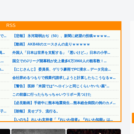
RSS
..
【悲報】 氷河期弱おぢ（50）、新聞に絶望の投稿ｗｗｗｗ...
【動画】 AKB48のエースさんの走りｗｗｗｗｗ
..
外国人「日本は世界を支配する」「悪いけど..」日本の小学...
..
国立でのJリーグ開幕戦が史上最多6万3960人の観客数！...
..
【にじさんじ】 委員長、ゲリラ豪雨でPC浸水→データ完全...
会社辞めるつもりで残業代請求しようと計算したらこうなるｗ...
【警告】 医師「米国では”ヘロインと同じくらいヤバい薬”...
この前森に行ったらちっちゃいウリボー見つけた
【必見動画】手術中に熊本地震発生…熊本総合病院の例のカメ...
..
【朗報】 見せブラ、流行る。
【いのち】 れいわ支持者「『れいわ信者』『れいわ知能』は...
ジャンポケ斎藤と代理人のやりとり、「地獄すぎて完全にコン...