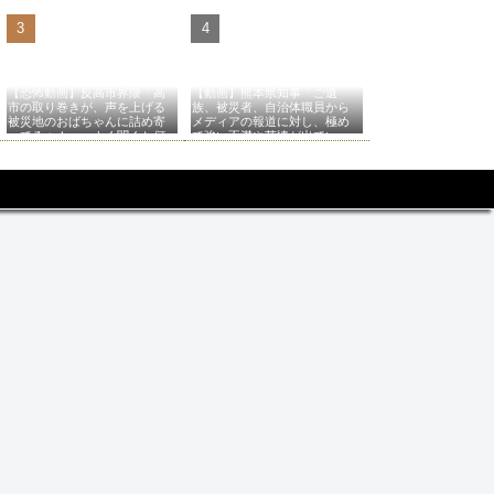
【恐怖動画】反高市界隈「高
【動画】熊本県知事「ご遺
市の取り巻きが、声を上げる
族、被災者、自治体職員から
被災地のおばちゃんに詰め寄
メディアの報道に対し、極め
ってるぅ！」→よく聞くと何
て強い不満や苦情が出てい
やらヤバいことを言っている
る」記者「具体的には？」→
と話題に…