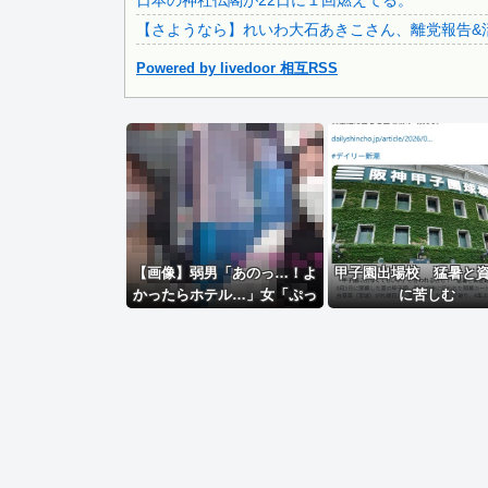
日本の神社仏閣が22日に１回燃えてる。
【緊急】 今の若者に急増している『コレ』依存、めちゃくち.
【さようなら】れいわ大石あきこさん、離党報告&
Powered by livedoor 相互RSS
Powered by livedoor 相互RSS
【画像】弱男「あのっ…！よ
甲子園出場校 猛暑と
かったらホテル…」女「ぷっ
に苦しむ
www」