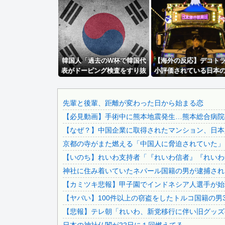
【パシフィック・リム】MODEROID「ジプシー・デンジ...
【鳴潮】Animester「リンネー」フィギュア【原型公...
【動画】これはお見事。中国重慶市で珍しい事故が撮影される.
【動画像】飛行機に『水銀』を持ち込めない理由がこれ【→
韓国人「過去のW杯で韓国代
【朗報】見せブラ、流行る。
【海外の反応】デコト
表がドーピング検査をすり抜
小評価されている日本
【画像】磯部花凛(30)、セクシー声優・井口裕香に対抗し...
けるように注射していたもの
カルチャーだ！
【対談で激突】石破前総理「ウクが核放棄しなければ露侵攻な.
がこちら…」→「恥ずかし
い…（ﾌﾞﾙﾌﾞﾙ」＝韓国の反応
【カミツキ悲報】甲子園でインドネシア人選手が始球式→日本.
先輩と後輩、距離が変わった日から始まる恋
【必見動画】手術中に熊本地震発生…熊本総合病院の
専門家「日本車はダサい、見てて恥ずかしい」
【なぜ？】中国企業に取得されたマンション、日本
ジャンポケ斎藤と代理人のやりとり、「地獄すぎて完全にコン.
京都の寺がまた燃える「中国人に脅迫されていた」
日本をダメにした総理大臣、ワースト１位が同点でこの人ｗｗ.
【いのち】れいわ支持者「『れいわ信者』『れいわ知
【速報】 みいちゃん、覚醒し戦闘民族化。お子様二人をフル.
神社に住み着いていたネパール国籍の男が逮捕されま
【画像】 トラックの運ちゃん御用達ターミナル食堂のざっか.
【カミツキ悲報】甲子園でインドネシア人選手が始球
飲み屋でケンカした相手をコロした男の弁護をした。そして数.
【ヤバい】100件以上の窃盗をしたトルコ国籍の男3
【警告】 医師「米国では”ヘロインと同じくらいヤバい薬”...
【悲報】テレ朝「れいわ、新党移行に伴い旧グッズ
【悲報】 夏のピーク、もう終わってたｗｗｗｗｗ