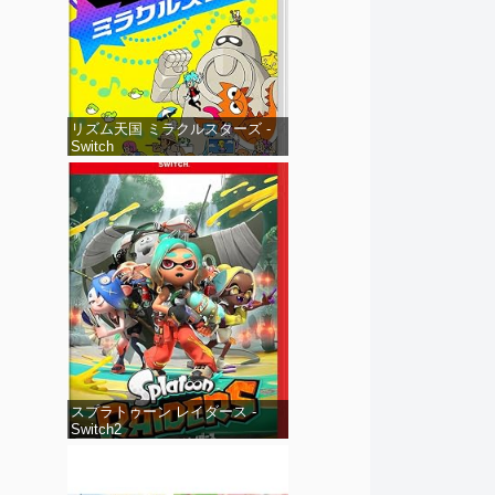
リズム天国 ミラクルスターズ -
Switch
スプラトゥーン レイダース -
Switch2