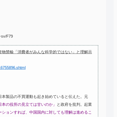
+sv/F79
産物禁輸「消費者がみんな科学的ではない」と理解示
016755896.shtml
本製品の不買運動も起き始めていると伝えた。元
日本の役所の見立ては甘いのか」
と政府を批判。起業
ーションすれば、中国国内に対しても理解は進めるこ