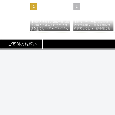
【超絶大悲報】左派&一部の永
【悲報】ナフサ6月ﾂﾑﾂﾑおじこ
住外国人「外国人にも生活保
と境野春彦氏、高市首相が憎
護をよこせ！(ﾊﾞﾝｯﾊﾞﾝｯﾊﾞﾝｯ」
すぎてとうとう一線を越える
入管庁「ほーん…」→
（スクショ）
ご寄付のお願い