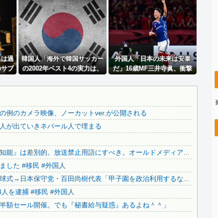
日本をダメにした総理大臣、ワースト１位が同点でこの人ｗｗ...
【速報】 みいちゃん、覚醒し戦闘民族化。お子様二人をフル...
..
【熊本地震】 オールドメディアでは、絶っっっっっ対に流れ...
】
飲み屋でケンカした相手をコロした男の弁護をした。そして数...
ラは過
【警告】 医師「米国では”ヘロインと同じくらいヤバい薬”...
韓国人「海外で韓国サッカー
外国人「日本の未来は安泰
のサブ
の2002年ベスト4の実力は、
だ」16歳MF三井寺眞、衝撃
【悲報】 夏のピーク、もう終わってたｗｗｗｗｗ
実際にはどれくらい認められ
ゴール！久保建英超え歴代2
..
【なぜ？】中国企業に取得されたマンション、日本人が出てい...
てるんだ…？（ﾌﾞﾙﾌﾞﾙ」＝韓
位の記録！3得点に絡む活躍
国の反応
で海外絶賛！【海外の反応】
..
京都の寺がまた燃える「中国人に脅迫されていた」
例のカメラ映像、ノーカットver.が公開される
【いのち】れいわ支持者「『れいわ信者』『れいわ知能』は差...
人が出ていきネパール人で埋まる
..
神社に住み着いていたネパール国籍の男が逮捕されました #...
..
【カミツキ悲報】甲子園でインドネシア人選手が始球式→日本...
能』は差別的。放送禁止用語にすべき。オールドメディア...
..
【ヤバい】100件以上の窃盗をしたトルコ国籍の男3人を逮...
した #移民 #外国人
..
【悲報】テレ朝「れいわ、新党移行に伴い旧グッズ半額セール...
式→日本保守党・百田尚樹代表「甲子園を政治利用するな...
..
日本の神社仏閣が22日に１回燃えてる。
人を逮捕 #移民 #外国人
日本旅行キャンセルすべきか…1万年ぶり史上最大級の火山の...
半額セール開催。でも『秘書給与疑惑』あるよね＾＾」
無気力な韓国代表、オーストリアにも0-1で敗北…3月のA...