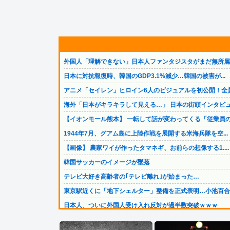
外国人「理解できない」日本人ファンタジスタがまだ無所属で.
日本に対抗報復時、韓国のGDP3.1%減少…韓国の被害が...
アニメ「セイレン」ヒロイン6人のビジュアルを初公開！全員.
海外「日本がキラキラして見える…」 日本の街頭インタビュ.
【イオンモール熊本】 一転して話が変わってくる「従業員の.
1944年7月、グアム島に上陸作戦を展開する米海兵隊を空...
【画像】 農家ワイが作ったタマネギ、お前らの想像する1....
韓国サッカーのイメージが墜落
テレビ大好き高齢者の｢テレビ離れ｣が始まった…
東京駅近くに「地下シェルター」整備を正式表明…小池百合子.
日本人、ついに外国人受け入れ反対が過半数突破ｗｗｗ
長友、引退撤回！FC東京と再契約ｷﾀ━━━━(ﾟ∀ﾟ)━...