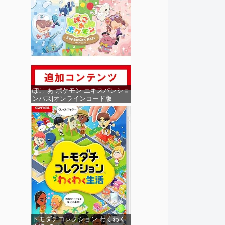
ぽこ あ ポケモン エキスパンショ
ンパス|オンラインコード版
トモダチコレクション わくわく