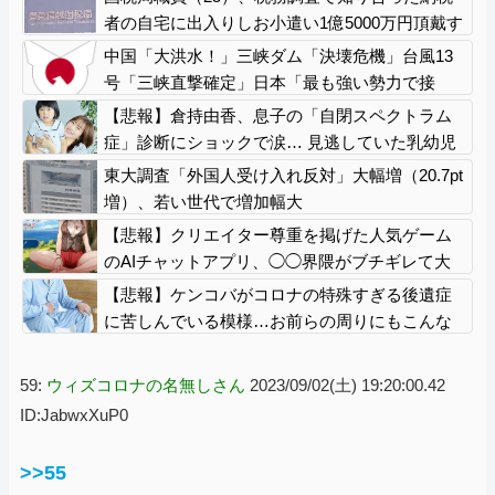
リの名称が爆誕してしまうw
者の自宅に出入りしお小遣い1億5000万円頂戴す
るwww
中国「大洪水！」三峡ダム「決壊危機」台風13
号「三峡直撃確定」日本「最も強い勢力で接
近！（伊勢湾台風級」台風13号と15号「中国本
【悲報】倉持由香、息子の「自閉スペクトラム
土でぶつかり合う（前代未聞」→
症」診断にショックで涙… 見逃していた乳幼児
期のサインとは？
東大調査「外国人受け入れ反対」大幅増（20.7pt
増）、若い世代で増加幅大
【悲報】クリエイター尊重を掲げた人気ゲーム
のAIチャットアプリ、◯◯界隈がブチギレて大
炎上
【悲報】ケンコバがコロナの特殊すぎる後遺症
に苦しんでいる模様…お前らの周りにもこんな
奴いる？
59:
ウィズコロナの名無しさん
2023/09/02(土) 19:20:00.42
ID:JabwxXuP0
>>55