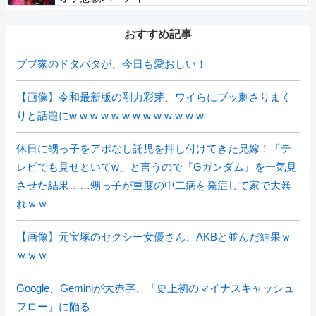
おすすめ記事
ブブ家のドタバタが、今日も愛おしい！
【画像】令和最新版の剛力彩芽、ワイらにブッ刺さりまく
りと話題にw w w w w w w w w w w w w
休日に甥っ子をアポなし託児を押し付けてきた兄嫁！「テ
レビでも見せといてw」と言うので『Gガンダム』を一気見
させた結果……甥っ子が重度の中二病を発症して家で大暴
れｗｗ
【画像】元宝塚のセクシー女優さん、AKBと並んだ結果ｗ
ｗｗｗ
Google、Geminiが大赤字、「史上初のマイナスキャッシュ
フロー」に陥る