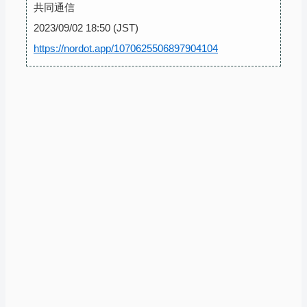
共同通信
2023/09/02 18:50 (JST)
https://nordot.app/1070625506897904104