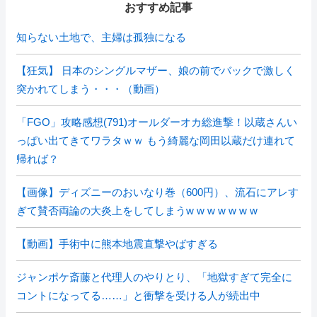
おすすめ記事
知らない土地で、主婦は孤独になる
【狂気】 日本のシングルマザー、娘の前でバックで激しく
突かれてしまう・・・（動画）
「FGO」攻略感想(791)オールダーオカ総進撃！以蔵さんい
っぱい出てきてワラタｗｗ もう綺麗な岡田以蔵だけ連れて
帰れば？
【画像】ディズニーのおいなり巻（600円）、流石にアレす
ぎて賛否両論の大炎上をしてしまうw w w w w w w
【動画】手術中に熊本地震直撃やばすぎる
ジャンポケ斎藤と代理人のやりとり、「地獄すぎて完全に
コントになってる……」と衝撃を受ける人が続出中