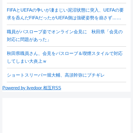
FIFAとUEFAの争いが凄まじい泥沼状態に突入、UEFAの要
求を呑んだFIFAだったがUEFA側は強硬姿勢を崩さず……
職員がバスローブ姿でオンライン会見に 秋田県「会見の
対応に問題があった」
秋田県職員さん、会見をバスローブ＆喫煙スタイルで対応
してしまい大炎上ｗ
ショートスリーパー堀大輔、高須幹弥にブチギレ
Powered by livedoor 相互RSS