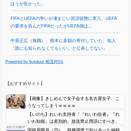
ほうが良かった」
FIFAとUEFAの争いが凄まじい泥沼状態に突入、UEFA
の要求を呑んだFIFAだったがUEFA側は...
中居正広（無職）、熊本に多額の寄付していた。知人
「誰にも知られなくてもいい、と公表してない」
Powered by livedoor 相互RSS
【おすすめサイト】
【画像】きしめんで女子会する名古屋女子、こ
うなってしまうｗｗｗｗ
【いのち】れいわ支持者「『れいわ信者』『れ
いわ知能』は差別的。放送禁止用語にすべき。
オールドメディアは配慮を」→かわりにピッタ
国税局職員（25）、税務調査で知り合った納税