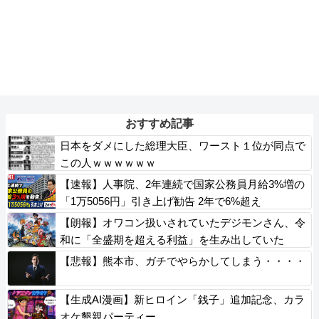
おすすめ記事
日本をダメにした総理大臣、ワースト１位が同点で
この人ｗｗｗｗｗｗ
【速報】人事院、2年連続で国家公務員月給3%増の
「1万5056円」引き上げ勧告 2年で6%超え
【朗報】オワコン扱いされていたデジモンさん、令
和に「全盛期を超える利益」を生み出していた
【悲報】熊本市、ガチでやらかしてしまう・・・・
【生成AI漫画】新ヒロイン「銭子」追加記念、カラ
オケ懇親パーティー