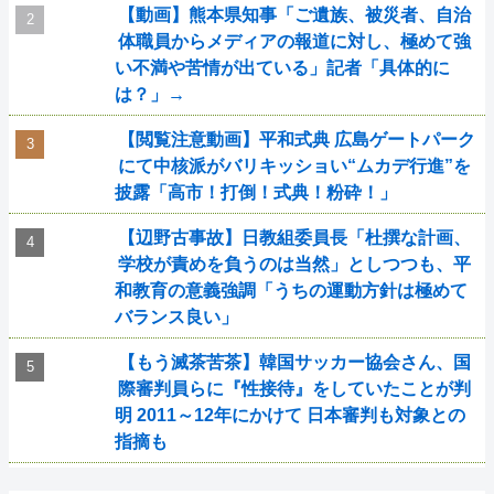
【動画】熊本県知事「ご遺族、被災者、自治
体職員からメディアの報道に対し、極めて強
い不満や苦情が出ている」記者「具体的に
は？」→
【閲覧注意動画】平和式典 広島ゲートパーク
にて中核派がバリキッショい“ムカデ行進”を
披露「高市！打倒！式典！粉砕！」
【辺野古事故】日教組委員長「杜撰な計画、
学校が責めを負うのは当然」としつつも、平
和教育の意義強調「うちの運動方針は極めて
バランス良い」
【もう滅茶苦茶】韓国サッカー協会さん、国
際審判員らに『性接待』をしていたことが判
明 2011～12年にかけて 日本審判も対象との
指摘も