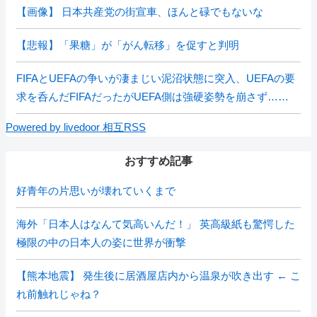
【画像】 日本共産党の街宣車、ほんと碌でもないな
【悲報】「果糖」が「がん転移」を促すと判明
FIFAとUEFAの争いが凄まじい泥沼状態に突入、UEFAの要
求を呑んだFIFAだったがUEFA側は強硬姿勢を崩さず……
Powered by livedoor 相互RSS
おすすめ記事
好青年の片思いが壊れていくまで
海外「日本人はなんて気高いんだ！」 英高級紙も驚愕した
極限の中の日本人の姿に世界が衝撃
【熊本地震】 発生後に居酒屋店内から温泉が吹き出す ← こ
れ前触れじゃね？