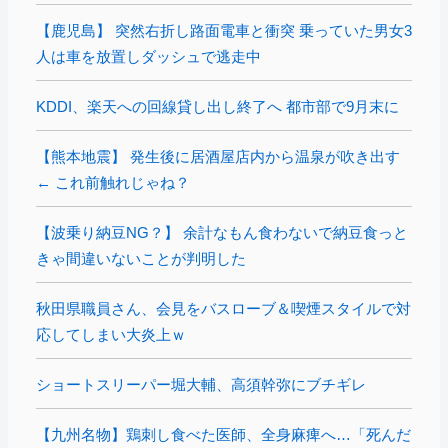
【鹿児島】 突然右折し路面電車と衝突 乗っていた男女3
人は車を放置しダッシュで逃走中
KDDI、楽天への回線貸し出し終了へ 都市部で9月末に
【熊本地震】 発生後に居酒屋店内から温泉が吹き出す
← これ前触れじゃね？
【波乗り納豆NG？】 余計なもん食わないで納豆食っと
きゃ間違いないことが判明した
秋田県職員さん、会見をバスローブ＆喫煙スタイルで対
応してしまい大炎上ｗ
ショートスリーパー堀大輔、高須幹弥にブチギレ
【九州名物】鶏刺し食べた医師、全身麻痺へ…「死んだ