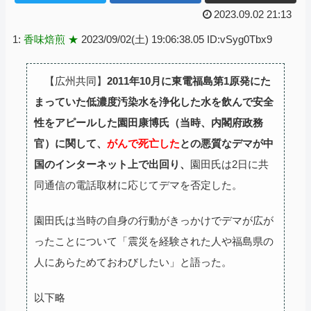
2023.09.02 21:13
1:
香味焙煎 ★
2023/09/02(土) 19:06:38.05 ID:vSyg0Tbx9
【広州共同】
2011年10月に東電福島第1原発にた
まっていた低濃度汚染水を浄化した水を飲んで安全
性をアピールした園田康博氏（当時、内閣府政務
官）に関して、
がんで死亡した
との悪質なデマが中
国のインターネット上で出回り、
園田氏は2日に共
同通信の電話取材に応じてデマを否定した。
園田氏は当時の自身の行動がきっかけでデマが広が
ったことについて「震災を経験された人や福島県の
人にあらためておわびしたい」と語った。
以下略