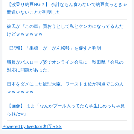
【波乗り納豆NG？】 余計なもん食わないで納豆食っときゃ
間違いないことが判明した
彼氏が『この車』買おうとして私とケンカになってるんだ
けどｗｗｗｗｗｗ
【悲報】「果糖」が「がん転移」を促すと判明
職員がバスローブ姿でオンライン会見に 秋田県「会見の
対応に問題があった」
日本をダメにした総理大臣、ワースト１位が同点でこの人
ｗｗｗｗｗｗ
【画像】 まま「なんかプール入ってたら学生にめっちゃ見
られたw」
Powered by livedoor 相互RSS