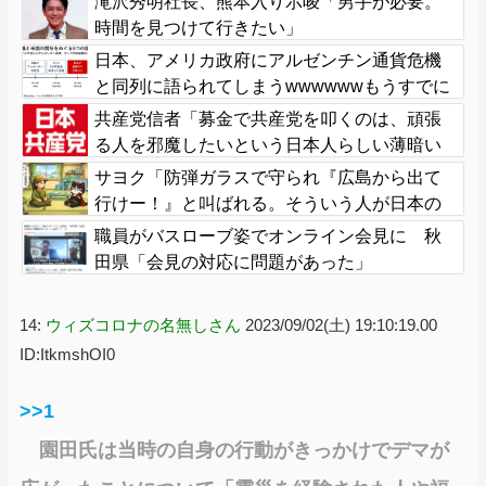
滝沢秀明社長、熊本入り示唆「男手が必要。
時間を見つけて行きたい」
日本、アメリカ政府にアルゼンチン通貨危機
と同列に語られてしまうwwwwwwもうすでに
158円に戻る
共産党信者「募金で共産党を叩くのは、頑張
る人を邪魔したいという日本人らしい薄暗い
欲望のせい」
サヨク「防弾ガラスで守られ『広島から出て
行けー！』と叫ばれる。そういう人が日本の
総理大臣ということ」→「どこに民意と書き
職員がバスローブ姿でオンライン会見に 秋
ました？」「勝手にレッテル貼り付けない
田県「会見の対応に問題があった」
で」逆ギレ
14:
ウィズコロナの名無しさん
2023/09/02(土) 19:10:19.00
ID:ItkmshOI0
>>1
園田氏は当時の自身の行動がきっかけでデマが