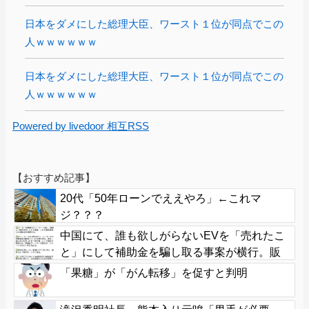
日本をダメにした総理大臣、ワースト１位が同点でこの
人ｗｗｗｗｗｗ
日本をダメにした総理大臣、ワースト１位が同点でこの
人ｗｗｗｗｗｗ
Powered by livedoor 相互RSS
【おすすめ記事】
20代「50年ローンでええやろ」←これマ
ジ？？？
中国にて、誰も欲しがらないEVを「売れたこ
と」にして補助金を騙し取る事案が横行。販
売実績水増し
「果糖」が「がん転移」を促すと判明