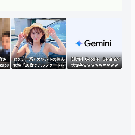
..
Powered by livedoor 相互RSS
守さ
セクシー系アカウントの美人
【悲報】Google、Geminiが
up0
女性「20歳でアルファードを
大赤字ｗｗｗｗｗｗｗｗｗ
一括で買っちゃう私って素
敵」→とんでもないものが映
り込んでしまい、終わる