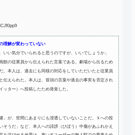
iCJf0pp9
の理解が変わっていない
、いい気分でいられると思うのですが、いいでしょうか」
画館の従業員から伝えられた言葉である。劇場から出るため
だ。本人は、過去にも同様の対応をしていただいたと従業員
と伝えられた。本人は、冒頭の言葉や過去の事実を否定され
イッター）へ投稿したため発覚した。
慮」が、世間にあまりにも浸透していないことだ。Ｘへの投
いそうだ」など、本人への誹謗（ひぼう）中傷があふれかえ
言を浴びせる光景は、車いすユーザーの無人駅での乗車をめ