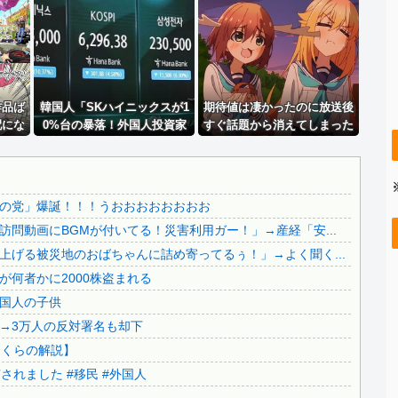
【ネタバレ】 ワンピース、ルフィ絶体絶命の超展開ｗｗｗｗ...
【超絶朗報】「れいわ新選組」改め、新党「いのちの党」爆誕...
.
【画像】 福岡、こんなのが普通に走ってるｗｗｗｗｗｗｗｗ...
（ ´_ゝ`）中道幹事長、食料品消費税2年間1%の閣議決...
..
作品ば
【凄い】 LINE上司「休日で悪いけど会社来て！」ワイ「...
韓国人「SKハイニックスが1
期待値は凄かったのに放送後
配にな
0%台の暴落！外国人投資家
すぐ話題から消えてしまった
.
【知ってた速報】サヨク界隈「首相官邸の高市熊本訪問動画に...
と機関が売り越しを仕掛けコ
アニメ【海外の反応】
..
【恐怖動画】反高市界隈「高市の取り巻きが、声を上げる被災...
スピが4%を超える大幅な下
落‥」
【察し】佐賀のブランドいちご「いちごさん」の苗が何者かに...
の党」爆誕！！！うおおおおおおおお
【移民政策反対】イオンの売り場で唐揚げを食う中国人の子供
問動画にBGMが付いてる！災害利用ガー！」→産経「安...
..
【炎上】藤沢市「モスク建設と土葬も許可します」→3万人の...
げる被災地のおばちゃんに詰め寄ってるぅ！」→よく聞く...
..
91歳女性の遺体を遺棄したベトナム国籍の男が逮捕されまし...
何者かに2000株盗まれる
..
日本旅行キャンセルすべきか…1万年ぶり史上最大級の火山の...
国人の子供
..
無気力な韓国代表、オーストリアにも0-1で敗北…3月のA...
→3万人の反対署名も却下
.
3.1節がある月なのに…3月のカレンダーに日本の富士山・...
さくらの解説】
韓国代表、コートジボワールに0対4で完敗＝韓国の反応
れました #移民 #外国人