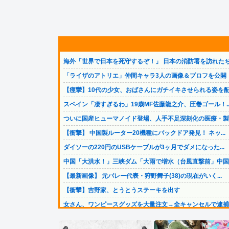
海外「世界で日本を死守するぞ！」 日本の消防署を訪れたち.
「ライザのアトリエ」仲間キャラ3人の画像＆プロフを公開！.
【痙攣】10代の少女、おばさんにガチイキさせられる姿を配.
スペイン「凄すぎるわ」19歳MF佐藤龍之介、圧巻ゴール！..
ついに国産ヒューマノイド登場、人手不足深刻化の医療・製造.
【衝撃】 中国製ルーター20機種にバックドア発見！ ネッ...
ダイソーの220円のUSBケーブルが3ヶ月でダメになった...
中国「大洪水！」三峡ダム「大雨で増水（台風直撃前」中国ダ.
【最新画像】 元バレー代表・狩野舞子(38)の現在がいく...
【衝撃】吉野家、とうとうステーキを出す
女さん、ワンピースグッズを大量注文→全キャンセルで逮捕ｗ.
【画像】田中みな実さん、妊娠中とは思えないヒール姿で登場.