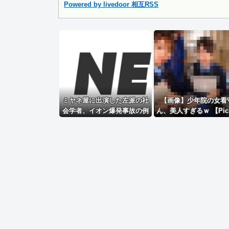
【速報】 フジ、ついに真実を明かす「当社ドラマ制作に関す.
Powered by livedoor 相互RSS
Powered by livedoor 相互RSS
ミヤネ屋に出演した左派の社
【画像】少年院の女看
会学者、イオン爆発事故の例
ん、美人すぎるｗ 【Pick
のテナントに理解を示し
5164708】
て……