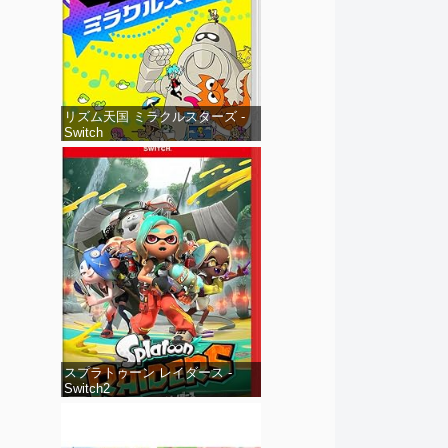
リズム天国 ミラクルスターズ -
Switch
スプラトゥーン レイダース -
Switch2