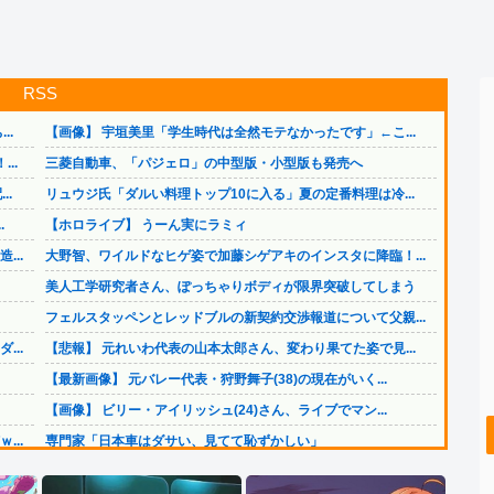
RSS
..
【画像】 宇垣美里「学生時代は全然モテなかったです」←こ...
..
三菱自動車、「パジェロ」の中型版・小型版も発売へ
..
リュウジ氏「ダルい料理トップ10に入る」夏の定番料理は冷...
.
【ホロライブ】 うーん実にラミィ
..
大野智、ワイルドなヒゲ姿で加藤シゲアキのインスタに降臨！...
美人工学研究者さん、ぽっちゃりボディが限界突破してしまう
フェルスタッペンとレッドブルの新契約交渉報道について父親...
..
【悲報】 元れいわ代表の山本太郎さん、変わり果てた姿で見...
【最新画像】 元バレー代表・狩野舞子(38)の現在がいく...
【画像】 ビリー・アイリッシュ(24)さん、ライブでマン...
..
専門家「日本車はダサい、見てて恥ずかしい」
..
【悲報】 ディズニーのおいなり巻（600円）、卑猥すぎて...