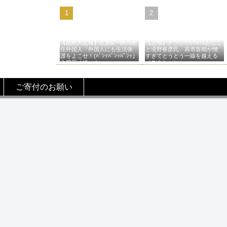
【超絶大悲報】左派&一部の永
【悲報】ナフサ6月ﾂﾑﾂﾑおじこ
住外国人「外国人にも生活保
と境野春彦氏、高市首相が憎
護をよこせ！(ﾊﾞﾝｯﾊﾞﾝｯﾊﾞﾝｯ」
すぎてとうとう一線を越える
入管庁「ほーん…」→
（スクショ）
ご寄付のお願い