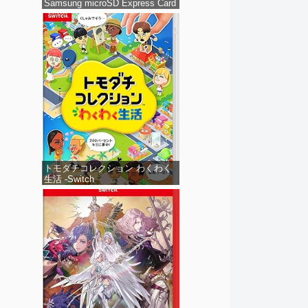
Samsung microSD Express Card
256GB for Nintendo Switch 2(サ
ムスン マイクロSDエクスプレス
カード 256GB) 【Amazon.co.jp
限定特典】Nintendo S
トモダチコレクション わくわく
生活 -Switch