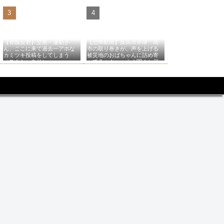
【脊髄反射】立憲・蓮舫さ
【恐怖動画】反高市界隈「高
ん、ここに来て過去一アホな
市の取り巻きが、声を上げる
カミツキ投稿をしてしまう
被災地のおばちゃんに詰め寄
（スクショあり）
ってるぅ！」→よく聞くと何
やらヤバいことを言っている
と話題に…