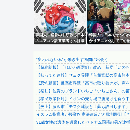
中露軍艦4隻が“日本一周”
【動画】女子中学生の『チン媚びダンス』が気持ち悪い🤮
【ｗ】財務省「減税反対！」 → 高市総理「ふ～ん、人事権..
【動画】美人ボートレーサーさん(24)、ガチで美人www...
韓国人「猛暑の中頑張る日本
【イオンモール熊本爆発】経産省が原因をほぼ特定、全国の大.
韓国人「日本でヤバい
のエアコン設置業者さんは凄
かりアニメ化してて心
【悲報】週刊少年ジャンプ、史上初の100万部割れ 全盛期..
いです」
る…」
パヨク「アジア人民、中国人民と連帯して戦おー！悪政高市を.
専門家「日本車はダサい、見てて恥ずかしい」
“変われない私”が動き出す瞬間に出会う
【超絶朗報】「れいわ新選組」改め、新党「いのち
【草】アル中「水飲みたくない！」 グラス「はい転倒」
【知ってた速報】サヨク界隈「首相官邸の高市熊本訪
【ラブライブ！虹ヶ咲学園スクールアイドル同好会】フリュー.
【恐怖動画】反高市界隈「高市の取り巻きが、声を上
【速報】れいわ新選組さん「いのちの党」に改名ｗｗｗｗｗｗ.
【察し】佐賀のブランドいちご「いちごさん」の苗が
【ネタバレ】 ワンピース、ルフィ絶体絶命の超展開ｗｗｗｗ.
【移民政策反対】イオンの売り場で唐揚げを食う中
【画像】 福岡、こんなのが普通に走ってるｗｗｗｗｗｗｗｗ.
【炎上】藤沢市「モスク建設と土葬も許可します」
【速報】 専門家「イオンモール熊本の爆心地に”こんなもの..
イスラム指導者が授業!? 憲法違反だと批判殺到【
（ ´_ゝ`）中道幹事長、食料品消費税2年間1%の閣議決...
91歳女性の遺体を遺棄したベトナム国籍の男が逮捕さ
【凄い】 LINE上司「休日で悪いけど会社来て！」ワイ「...