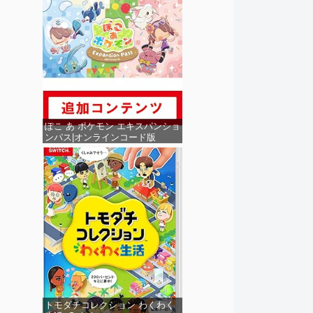
ぽこ あ ポケモン エキスパンショ
ンパス|オンラインコード版
トモダチコレクション わくわく