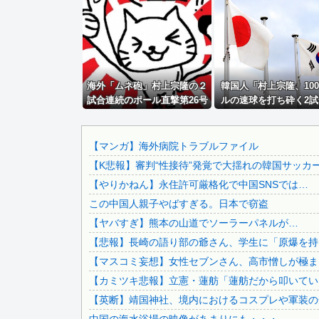
【愛知】溺れかけた小学生の息子を助けようと…40歳父親が.
PTA会長「PTA参加拒否した親へ最終警告。こうなっても...
【8/22開催】 「琵琶湖三市同時花火大会」、各市公式「...
【画像】 キャミイの18万円の最新フィギュア、ガチで作り..
海外「ムネ砲」村上宗隆の２
【悲報】 中国、橋の欄干が強風一発で粉々に 鉄筋ゼロ 当...
韓国人「村上宗隆、10
試合連続のポール直撃第26号
ルの速球を打ち砕く2試
タトゥー彫り師さん「刺青入れてる奴は全員バカです」→30.
に海外大興奮！（海外の反
発26号ソロホームラン
【夏の悲劇】父親、溺れた息子を救おうとしてﾀﾋ亡 →専門...
応）
「うらやましい…（ﾌﾞﾙﾌ
＝韓国の反応
【悲報】イギリスさん、国民食を子どもに食わせるのを諦める.
【マンガ】海外病院トラブルファイル
【K悲報】審判“性接待”発覚で大揺れの韓国サッ
長崎の語り部お爺ちゃん（84）、修学旅行生に「日本も原爆.
【やりかねん】永住許可厳格化で中国SNSでは…
【悲報】ロシア、じわじわと逝き始める
この中国人親子やばすぎる。日本で窃盗
【ニュース】韓国メディア「幻となった女性天皇。日本皇族に.
【ヤバすぎ】熊本の山道でソーラーパネルが…
【悲報】東京都民「助けて。通勤時間減らしたいのに都心の近.
【悲報】長崎の語り部の爺さん、学生に「原爆を持た
【朗報】「おむすびリヤカー」の美人が店舗をオープンｗｗｗ.
【マスコミ妄想】女性セブンさん、高市憎しが極まり
【驚愕】インスタ女さん、とんでもないものをアップしてしま.
【カミツキ悲報】立憲・蓮舫「蓮舫だから叩いてい
【画像】北朝鮮のビアガール、エッッッッッッッッッッッッ..
【英断】靖国神社、境内におけるコスプレや軍装の
【画像】 例の美人すぎるおにぎり屋さん、裏でおっさんが握.