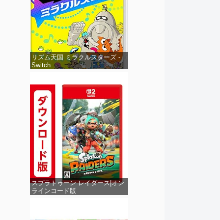
リズム天国 ミラクルスターズ -
Switch
スプラトゥーン レイダース|オン
ラインコード版