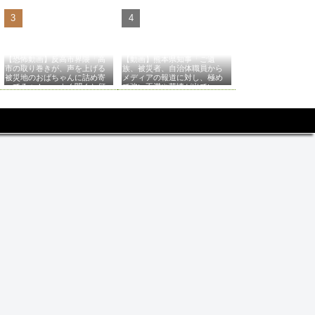
【恐怖動画】反高市界隈「高
【動画】熊本県知事「ご遺
市の取り巻きが、声を上げる
族、被災者、自治体職員から
被災地のおばちゃんに詰め寄
メディアの報道に対し、極め
ってるぅ！」→よく聞くと何
て強い不満や苦情が出てい
やらヤバいことを言っている
る」記者「具体的には？」→
と話題に…