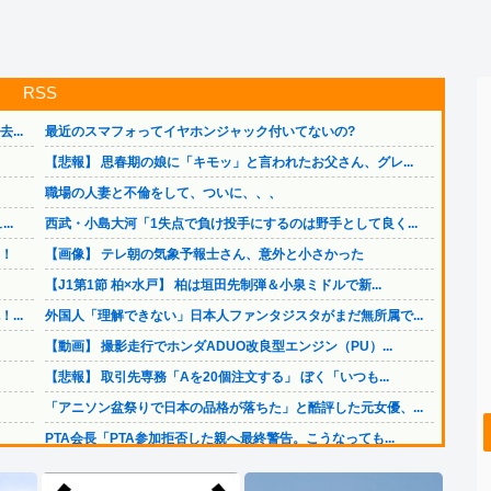
RSS
..
最近のスマフォってイヤホンジャック付いてないの?
。
【悲報】 思春期の娘に「キモッ」と言われたお父さん、グレ...
職場の人妻と不倫をして、ついに、、、
..
西武・小島大河「1失点で負け投手にするのは野手として良く...
！
【画像】 テレ朝の気象予報士さん、意外と小さかった
【J1第1節 柏×水戸】 柏は垣田先制弾＆小泉ミドルで新...
..
外国人「理解できない」日本人ファンタジスタがまだ無所属で...
【動画】 撮影走行でホンダADUO改良型エンジン（PU）...
【悲報】 取引先専務「Aを20個注文する」 ぼく「いつも...
「アニソン盆祭りで日本の品格が落ちた」と酷評した元女優、...
PTA会長「PTA参加拒否した親へ最終警告。こうなっても...
..
【8/22開催】 「琵琶湖三市同時花火大会」、各市公式「...