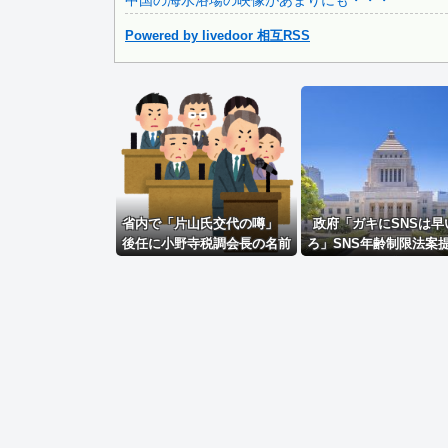
中国の海水浴場の映像があまりにも・・・
元いいとも青年隊、中居正広の”素顔”を暴露
Powered by livedoor 相互RSS
Powered by livedoor 相互RSS
省内で「片山氏交代の噂」
政府「ガキにSNSは早
後任に小野寺税調会長の名前
ろ」SNS年齢制限法案
討