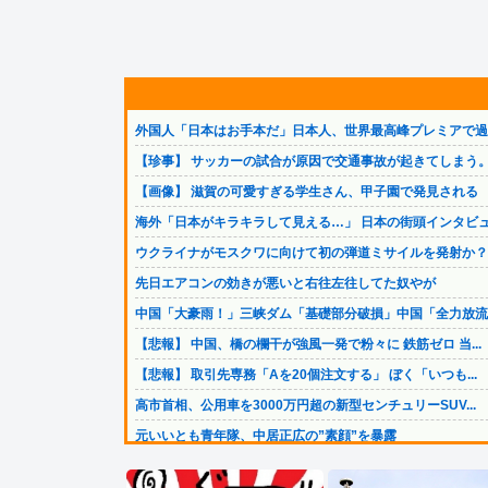
外国人「日本はお手本だ」日本人、世界最高峰プレミアで過去.
【珍事】 サッカーの試合が原因で交通事故が起きてしまう
【画像】 滋賀の可愛すぎる学生さん、甲子園で発見される
海外「日本がキラキラして見える…」 日本の街頭インタビュ.
ウクライナがモスクワに向けて初の弾道ミサイルを発射か？
先日エアコンの効きが悪いと右往左往してた奴やが
中国「大豪雨！」三峡ダム「基礎部分破損」中国「全力放流！.
【悲報】 中国、橋の欄干が強風一発で粉々に 鉄筋ゼロ 当...
【悲報】 取引先専務「Aを20個注文する」 ぼく「いつも...
高市首相、公用車を3000万円超の新型センチュリーSUV...
元いいとも青年隊、中居正広の”素顔”を暴露
【悲報】イギリスさん、国民食を子どもに食わせるのを諦める.