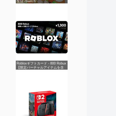
生活 -Switch
Robloxギフトカード - 800 Robux
【限定バーチャルアイテムを含
む】 【オンラインゲームコー
ド】 ロブロックス | オンライン
コード版