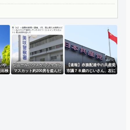
韓国代表、コートジボワールに0対4で完敗＝韓国の反応
Powered by livedoor 相互RSS
いや
ビニールハウスからシャイン
【速報】赤旗配達中の共産党
提出検
マスカット約200房を盗んだ
市議７８歳のじいさん、左に
無職の男逮捕 岡山
寄りすぎたか車で民家当て逃
げ