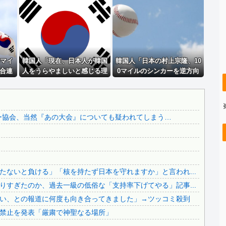
..
【画像】 キャミイの18万円の最新フィギュア、ガチで作り...
【画像】北朝鮮のビアガール、エッッッッッッッッッッッッ...
【画像】 例の美人すぎるおにぎり屋さん、裏でおっさんが握...
.
【画像】 例の美人すぎるおにぎり屋さん、裏でおっさんが握...
0マイ
【K悲報】審判“性接待”発覚で大揺れの韓国サッカー協会、...
韓国人「現在、日本人が韓国
韓国人「日本の村上宗隆、10
合連
人をうらやましいと感じる理
0マイルのシンカーを逆方向
..
【やりかねん】永住許可厳格化で中国SNSでは…
！」→
由がこちら・・・」
に・・・2戦連発の26号ソロ
元女優 高樹沙耶さん（６２）、神田明神の境内でのアニソン...
ﾞﾙ」
ホームラン」→「羨ましすぎ
る 韓国はこんな打者がいな
..
この中国人親子やばすぎる。日本で窃盗
のか」「アジア打者GOAT」
カー協会、当然『あの大会』についても疑われてしまう…
..
【ヤバすぎ】熊本の山道でソーラーパネルが…
【MLB】
【悲報】長崎の語り部の爺さん、学生に「原爆を持たないと負...
..
【マスコミ妄想】女性セブンさん、高市憎しが極まりすぎたの...
..
【英断】靖国神社、境内におけるコスプレや軍装の禁止を発表...
ないと負ける」「核を持たず日本を守れますか」と言われ...
..
中国の海水浴場の映像があまりにも・・・
すぎたのか、過去一級の低俗な「支持率下げてやる」記事...
..
日本旅行キャンセルすべきか…1万年ぶり史上最大級の火山の...
い、との報道に何度も向き合ってきました」→ツッコミ殺到
.
無気力な韓国代表、オーストリアにも0-1で敗北…3月のA...
禁止を発表「厳粛で神聖なる場所」
..
3.1節がある月なのに…3月のカレンダーに日本の富士山・...