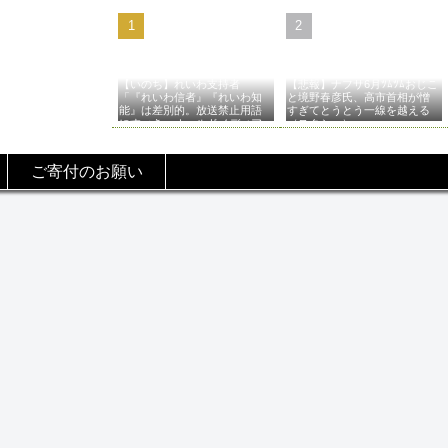
【いのち】れいわ支持者
【悲報】ナフサ6月ﾂﾑﾂﾑおじこ
「『れいわ信者』『れいわ知
と境野春彦氏、高市首相が憎
能』は差別的。放送禁止用語
すぎてとうとう一線を越える
にすべき。オールドメディア
（スクショ）
は配慮を」→かわりにピッタ
リの名称が爆誕してしまうw
ご寄付のお願い