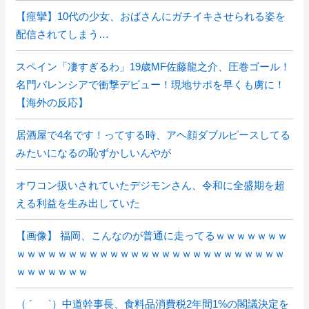
【痙攣】10代の少女、おばさんにガチイキさせられる姿を
配信されてしまう…
スペイン「凄すぎるわ」19歳MF佐藤龍之介、圧巻ゴール！
名門バレンシアで衝撃デビュー！現地サポを早くも虜に！
【海外の反応】
居酒屋で4名です！ってする時、アヘ顔ダブルピースしてる
みたいになるの恥ずかしいんやが
オワコン扱いされていたデジモンさん、令和に全盛期を超
える利益を生み出していた
【画像】 福岡、こんなのが普通に走ってるｗｗｗｗｗｗｗ
ｗｗｗｗｗｗｗｗｗｗｗｗｗｗｗｗｗｗｗｗｗｗｗｗｗｗ
ｗｗｗｗｗｗｗ
（ ´_ゝ`）中道幹事長、食料品消費税2年間1%の閣議決定を