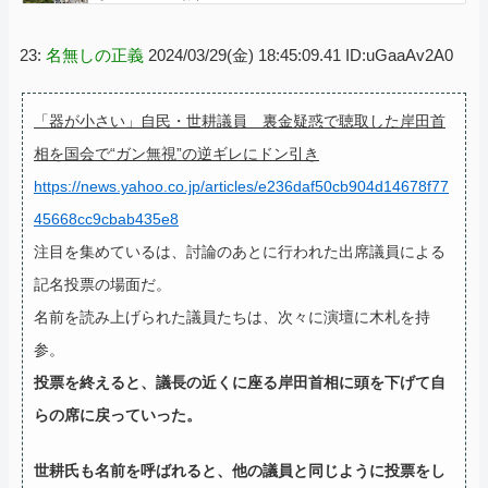
23:
名無しの正義
2024/03/29(金) 18:45:09.41 ID:uGaaAv2A0
「器が小さい」自民・世耕議員 裏金疑惑で聴取した岸田首
相を国会で“ガン無視”の逆ギレにドン引き
https://news.yahoo.co.jp/articles/e236daf50cb904d14678f77
45668cc9cbab435e8
注目を集めているは、討論のあとに行われた出席議員による
記名投票の場面だ。
名前を読み上げられた議員たちは、次々に演壇に木札を持
参。
投票を終えると、議長の近くに座る岸田首相に頭を下げて自
らの席に戻っていった。
世耕氏も名前を呼ばれると、他の議員と同じように投票をし