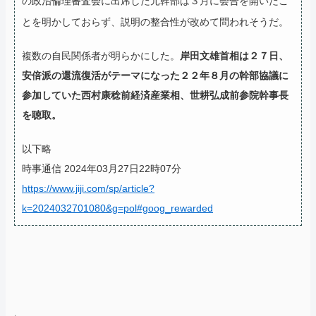
の政治倫理審査会に出席した元幹部は３月に会合を開いたこ
とを明かしておらず、説明の整合性が改めて問われそうだ。
複数の自民関係者が明らかにした。
岸田文雄首相は２７日、
安倍派の還流復活がテーマになった２２年８月の幹部協議に
参加していた西村康稔前経済産業相、世耕弘成前参院幹事長
を聴取。
以下略
時事通信 2024年03月27日22時07分
https://www.jiji.com/sp/article?
k=2024032701080&g=pol#goog_rewarded