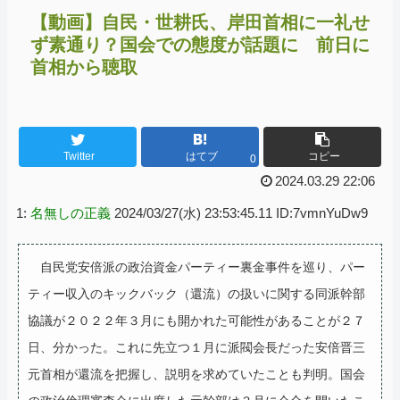
【動画】自民・世耕氏、岸田首相に一礼せ
ず素通り？国会での態度が話題に 前日に
首相から聴取
Twitter
はてブ
コピー
0
2024.03.29 22:06
1:
名無しの正義
2024/03/27(水) 23:53:45.11 ID:7vmnYuDw9
自民党安倍派の政治資金パーティー裏金事件を巡り、パー
ティー収入のキックバック（還流）の扱いに関する同派幹部
協議が２０２２年３月にも開かれた可能性があることが２７
日、分かった。これに先立つ１月に派閥会長だった安倍晋三
元首相が還流を把握し、説明を求めていたことも判明。国会