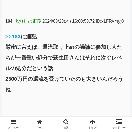
184:
名無しの正義
2024/03/28(木) 16:00:58.72 ID:xLFRvmyj0
>>183
に追記
厳密に言えば、還流取り止めの議論に参加し人た
ちが一番重い処分で萩生田さんはそれに次ぐレベ
ルの処分だという話
2500万円の還流を受けていたのも大きいんだろう
ね
193:
名無しの正義
2024/03/28(木) 17:48:34.47 ID:LV2QxQik0
メニュー
ホーム
検索
トップ
サイドバー