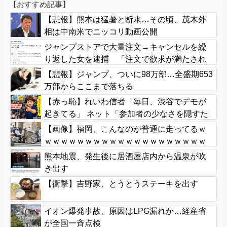
【おすすめ記事】
【悲報】熊本は猛暑と断水…その頃、茂木外
相は中南米でニッコリ動画公開
ジャンプストアで大量注文→キャンセルを繰
り返した女を逮捕 「注文で欲求が満たされ
た」総額43億円
【悲報】ジャンプ、ついに98万部…全盛期653
万部からここまで落ちる
【赤っ恥】れいわ信者「毎日、渋谷でデモが
起きてる」 ネット「参加者の少なさを隠すた
めに通行人に混じってるのリプ欄でバラされ
【画像】福岡、こんなのが普通に走ってるｗ
てて草」
ｗｗｗｗｗｗｗｗｗｗｗｗｗｗｗｗｗｗｗｗ
ｗｗｗｗｗｗｗｗｗｗｗｗｗｗｗｗｗｗｗ
熊本地震、発生後に居酒屋店内から温泉が吹
き出す
【衝撃】吉野家、とうとうステーキを出す
イオン爆発事故、原因はLPG漏れか…経産省
が全国一斉点検