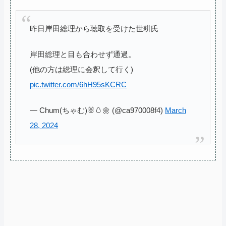
昨日岸田総理から聴取を受けた世耕氏
岸田総理と目も合わせず通過。
(他の方は総理に会釈して行く)
pic.twitter.com/6hH95sKCRC
— Chum(ちゃむ)🐰🥚🌼 (@ca970008f4)
March
28, 2024