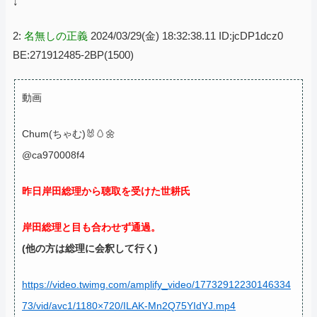
↓
2:
名無しの正義
2024/03/29(金) 18:32:38.11 ID:jcDP1dcz0
BE:271912485-2BP(1500)
動画
Chum(ちゃむ)🐰🥚🌼
@ca970008f4
昨日岸田総理から聴取を受けた世耕氏
岸田総理と目も合わせず通過。
(他の方は総理に会釈して行く)
https://video.twimg.com/amplify_video/17732912230146334
73/vid/avc1/1180×720/ILAK-Mn2Q75YIdYJ.mp4