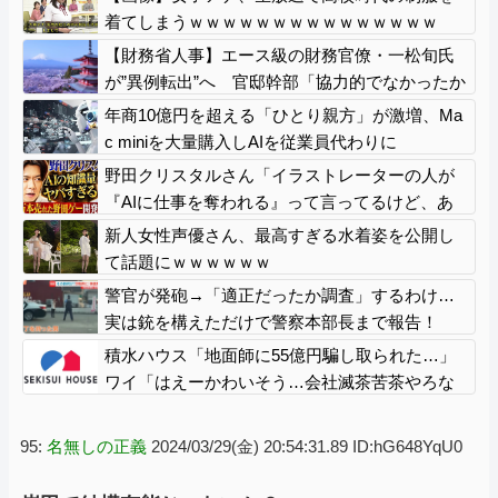
着てしまうｗｗｗｗｗｗｗｗｗｗｗｗｗｗｗ
【財務省人事】エース級の財務官僚・一松旬氏
が”異例転出”へ 官邸幹部「協力的でなかったか
ら」
年商10億円を超える「ひとり親方」が激増、Ma
c miniを大量購入しAIを従業員代わりに
野田クリスタルさん「イラストレーターの人が
『AIに仕事を奪われる』って言ってるけど、あ
なた達は"仕事を奪う側"じゃない？」
新人女性声優さん、最高すぎる水着姿を公開し
て話題にｗｗｗｗｗｗ
警官が発砲→「適正だったか調査」するわけ…
実は銃を構えただけで警察本部長まで報告！
積水ハウス「地面師に55億円騙し取られた…」
ワイ「はえーかわいそう…会社滅茶苦茶やろな
ぁ」
95:
名無しの正義
2024/03/29(金) 20:54:31.89 ID:hG648YqU0