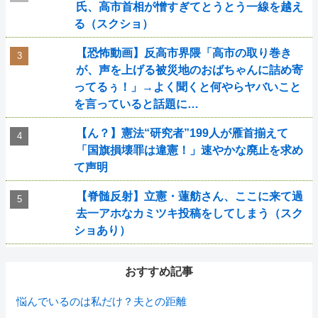
氏、高市首相が憎すぎてとうとう一線を越え
る（スクショ）
【恐怖動画】反高市界隈「高市の取り巻き
が、声を上げる被災地のおばちゃんに詰め寄
ってるぅ！」→よく聞くと何やらヤバいこと
を言っていると話題に…
【ん？】憲法“研究者”199人が雁首揃えて
「国旗損壊罪は違憲！」速やかな廃止を求め
て声明
【脊髄反射】立憲・蓮舫さん、ここに来て過
去一アホなカミツキ投稿をしてしまう（スク
ショあり）
おすすめ記事
悩んでいるのは私だけ？夫との距離