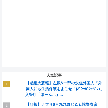
人気記事
【超絶大悲報】左派&一部の永住外国人「外
国人にも生活保護をよこせ！(ﾊﾞﾝｯﾊﾞﾝｯﾊﾞﾝｯ」
入管庁「ほーん…」→
【悲報】ナフサ6月ﾂﾑﾂﾑおじこと境野春彦