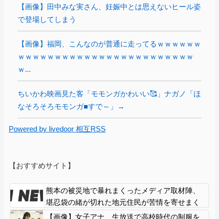
【画像】田中みな実さん、妊娠中とは思えないヒール姿
で登場してしまう
【画像】福岡、こんなのが普通に走ってるｗｗｗｗｗｗ
ｗｗｗｗｗｗｗｗｗｗｗｗｗｗｗｗｗｗｗｗｗｗｗｗ
ｗ...
ちいかわ映画見た客「モモンガかわいい🥰」ナガノ「ほ
なそろそろモモンガ■すで～」→
Powered by livedoor 相互RSS
【おすすめサイト】
熊本の被災地で暴れまくったメディア取材陣、
堪忍袋の緒が切れた地元住民が苦情を寄せまく
った結果……
【画像】女子アナ、生放送で高校時代の制服を