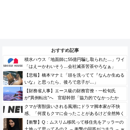
おすすめ記事
積水ハウス「地面師に55億円騙し取られた…」ワイ
「はえーかわいそう…会社滅茶苦茶やろなぁ」
【悲報】橋本マナミ「頭を洗ってて『なんか生ぬる
いな』と思ったら、後ろで息子が…」
【財務省人事】エース級の財務官僚・一松旬氏
が”異例転出”へ 官邸幹部「協力的でなかったか
ら」
クマが害獣扱いされる風潮にドラマ脚本家が不快
感、「何度もクマに会ったことがあるけど全然怖く
なかった」と主張しており……
【衝撃】Q：ムスリム移民って移住先をアッラーの
土地って思ってるの？ → 衝撃の回答がコチラ → ｗ