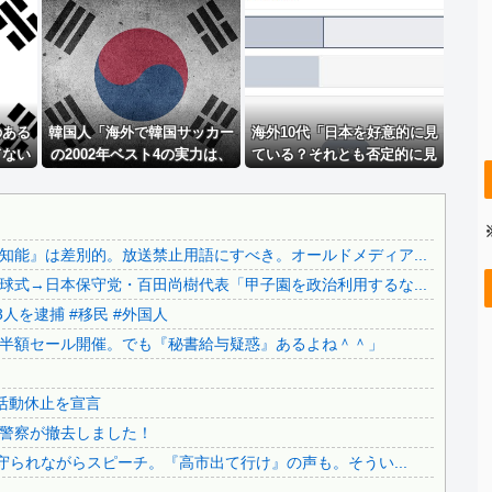
ジャンポケ斎藤と代理人のやりとり、「地獄すぎて完全にコン...
..
【画像】 日本共産党の街宣車、ほんと碌でもないな
..
積水ハウス「地面師に55億円騙し取られた…」ワイ「はえー...
.
【画像】 今のクソガキ共、これを見たこと無くて渡されたら...
..
のある
彼氏が『この車』買おうとして私とケンカになってるんだけど...
韓国人「海外で韓国サッカー
海外10代「日本を好意的に見
てない
の2002年ベスト4の実力は、
ている？それとも否定的に見
..
【悲報】 ケンコバがコロナの特殊すぎる後遺症に苦しんでい...
・・」
実際にはどれくらい認められ
ている？投票結果がこちら」
..
【カミツキ悲報】甲子園でインドネシア人選手が始球式→日本...
てるんだ…？（ﾌﾞﾙﾌﾞﾙ」＝韓
国の反応
【ヤバい】100件以上の窃盗をしたトルコ国籍の男3人を逮...
能』は差別的。放送禁止用語にすべき。オールドメディア...
..
【悲報】テレ朝「れいわ、新党移行に伴い旧グッズ半額セール...
式→日本保守党・百田尚樹代表「甲子園を政治利用するな...
..
日本の神社仏閣が22日に１回燃えてる。
人を逮捕 #移民 #外国人
【さようなら】れいわ大石あきこさん、離党報告&活動休止を...
半額セール開催。でも『秘書給与疑惑』あるよね＾＾」
..
公園を不法占拠をして騒音を撒き散らした反対派を警察が撤去...
..
どうなる？河合ゆうすけが県知事選へ立候補！
活動休止を宣言
..
財源言わない減税は無責任！→使い方言わないのも無責任では...
警察が撤去しました！
..
日本旅行キャンセルすべきか…1万年ぶり史上最大級の火山の...
守られながらスピーチ。『高市出て行け』の声も。そうい...
無気力な韓国代表、オーストリアにも0-1で敗北…3月のA...