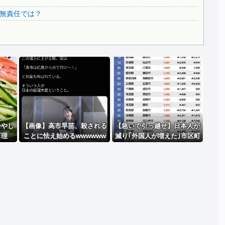
3.1節がある月なのに…3月のカレンダーに日本の富士山・...
無責任では？
韓国代表、コートジボワールに0対4で完敗＝韓国の反応
Powered by livedoor 相互RSS
冷やし
【画像】高市早苗、殺される
【急いで引っ越せ】日本人が
『理
ことに怯え始めるwwwwww
減り｢外国人が増えた｣市区町
www
村ランキングｷﾀ━━!