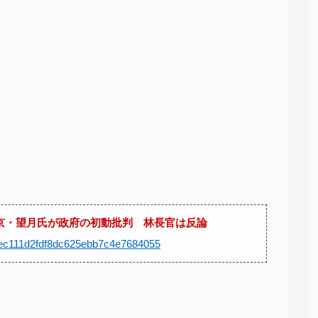
京・望月氏が政府の初動批判 林長官は反論
847ec111d2fdf8dc625ebb7c4e7684055