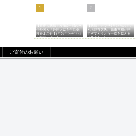
【超絶大悲報】左派&一部の永
【悲報】ナフサ6月ﾂﾑﾂﾑおじこ
住外国人「外国人にも生活保
と境野春彦氏、高市首相が憎
護をよこせ！(ﾊﾞﾝｯﾊﾞﾝｯﾊﾞﾝｯ」
すぎてとうとう一線を越える
入管庁「ほーん…」→
（スクショ）
ご寄付のお願い