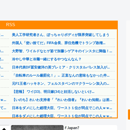
RSS
..
美人工学研究者さん、ぽっちゃりボディが限界突破してしまう
外国人「使い捨てだ」FIFA会長、辞任危機でトランプ政権...
..
大野智、ワイルドなヒゲ姿で加藤シゲアキのインスタに降臨！...
..
冷やし中華と冷麺一緒にするやつなんなん？
..
日本代表DF冨安健洋の英プレミア・クリスタルパレス加入が...
..
「自転車のルール厳罰化！」← 正直なんの意味もなかった件...
元F1王者ハッキネン、フェルスタペンのマクラーレン加入の...
【悲報】 ワイ(33)、明日嫁(34)と妊活しないといけ...
..
【いのち】れいわ支持者「『れいわ信者』『れいわ知能』は差...
..
日本をダメにした総理大臣、ワースト１位が同点でこの人ｗｗ...
日本をダメにした総理大臣、ワースト１位が同点でこの人ｗｗ...
【画像】 今のクソガキ共、これを見たこと無くて渡されたら...