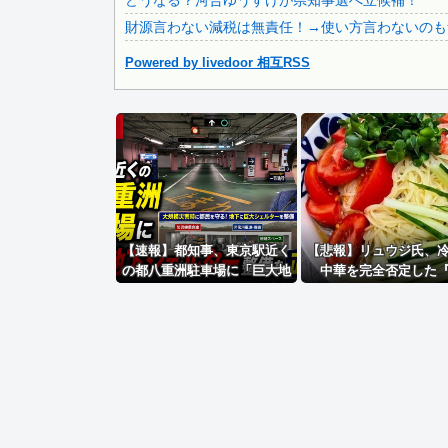
どうなる？河合ゆうすけが県知事選へ立候補！
財源言わない減税は無責任！→使い方言わないのも
Powered by livedoor 相互RSS
Powered by livedoor 相互RSS
【速報】都知事、東京駅近く
【悲報】リュウジ氏、
の都八重洲駐車場に「巨大地
中華を完全否定した
下シェルター」整備を正式表
由』、ガチでヤバ
明
イ・・・・・・