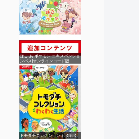
ぽこ あ ポケモン エキスパンショ
ンパス|オンラインコード版
トモダチコレクション わくわく