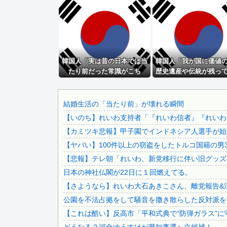
【悲報】ジ・Oが急に動かなくなった
【鹿児島】突然右折し路面電車と衝突 乗っていた男女3人は.
激混みのはずの東京駅で鍵が空いているコインロッカーが散見.
【🧟】「ゾンビたばこ売人」と肩組みショット「小園海斗」..
韓国人「実は昔の日本では当
イオン爆発事故の遺族、社長発言にブチギレ「本当のことを話.
韓国人「我が国に価値
たり前だった常識がこち
歴史遺産や伝統が残っ
秋田県職員さん、会見をバスローブ＆喫煙スタイルで対応して.
ら・・・」
本当の理由がこちら・
滝沢秀明社長、熊本入り示唆「男手が必要。時間を見つけて行.
ショートスリーパー堀大輔、高須幹弥にブチギレ
結婚生活の「当たり前」が壊れる瞬間
【いのち】れいわ支持者「『れいわ信者』『れいわ知
【画像】 今のクソガキ共、これを見たこと無くて渡されたら.
【カミツキ悲報】甲子園でインドネシア人選手が始球
ジャンポケ斎藤と代理人のやりとり、「地獄すぎて完全にコン.
【ヤバい】100件以上の窃盗をしたトルコ国籍の男3
【画像】 日本共産党の街宣車、ほんと碌でもないな
【悲報】テレ朝「れいわ、新党移行に伴い旧グッズ
積水ハウス「地面師に55億円騙し取られた…」ワイ「はえー.
日本の神社仏閣が22日に１回燃えてる。
【動画】 移民受け入れ派のパヨおば、自分の家に来られたら.
【さようなら】れいわ大石あきこさん、離党報告&
彼氏が『この車』買おうとして私とケンカになってるんだけど.
公園を不法占拠をして騒音を撒き散らした反対派を
【画像】 まま「なんかプール入ってたら学生にめっちゃ見ら.
【これは酷い】反高市「平和式典で“防弾ガラス”に