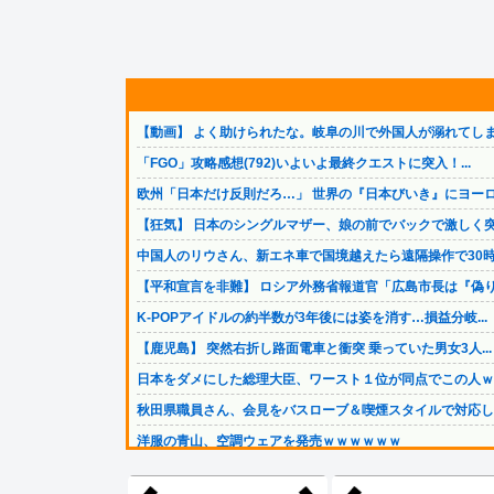
【動画】 よく助けられたな。岐阜の川で外国人が溺れてしま.
「FGO」攻略感想(792)いよいよ最終クエストに突入！...
欧州「日本だけ反則だろ…」 世界の『日本びいき』にヨーロ.
【狂気】 日本のシングルマザー、娘の前でバックで激しく突.
中国人のリウさん、新エネ車で国境越えたら遠隔操作で30時.
【平和宣言を非難】 ロシア外務省報道官「広島市長は『偽り.
K-POPアイドルの約半数が3年後には姿を消す…損益分岐...
【鹿児島】 突然右折し路面電車と衝突 乗っていた男女3人...
日本をダメにした総理大臣、ワースト１位が同点でこの人ｗｗ.
秋田県職員さん、会見をバスローブ＆喫煙スタイルで対応して.
洋服の青山、空調ウェアを発売ｗｗｗｗｗｗ
【画像】愛知の半グレ、怖すぎる→御尊顔がこちら…