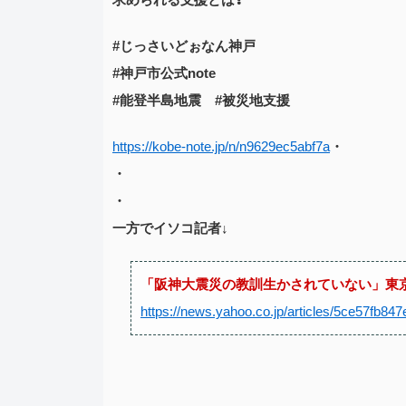
#じっさいどぉなん神戸
#神戸市公式note
#能登半島地震 #被災地支援
https://kobe-note.jp/n/n9629ec5abf7a
・
・
・
一方でイソコ記者↓
「阪神大震災の教訓生かされていない」東
https://news.yahoo.co.jp/articles/5ce57fb