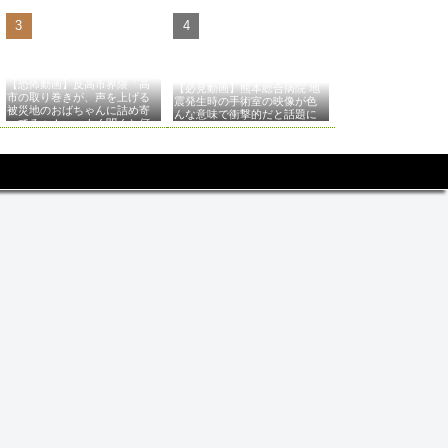
【恐怖動画】反高市界隈「高
【必見動画】熊本総合病院 地
市の取り巻きが、声を上げる
震発生時の手術室の映像が色
被災地のおばちゃんに詰め寄
んな意味で衝撃的だと話題に
ってるぅ！」→よく聞くと何
やらヤバいことを言っている
と話題に…