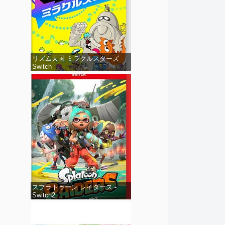
リズム天国 ミラクルスターズ -
Switch
スプラトゥーン レイダース -
Switch2