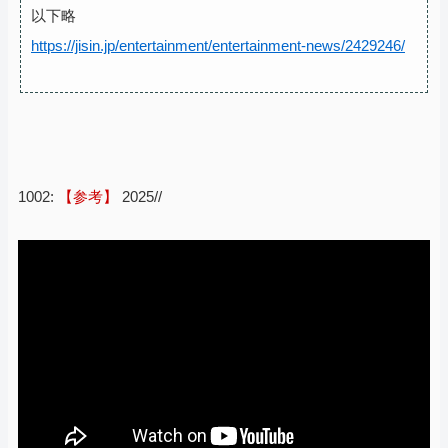
以下略
https://jisin.jp/entertainment/entertainment-news/2429246/
1002:
【参考】
2025//