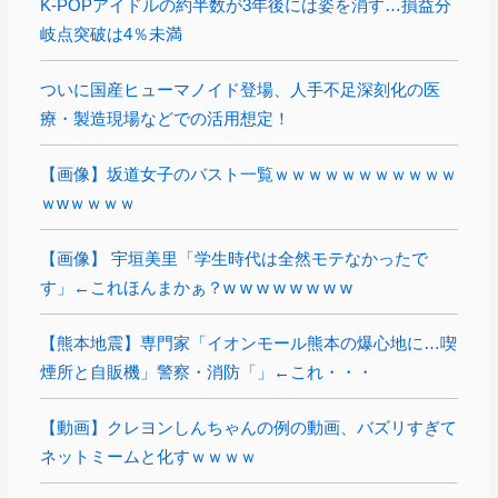
K-POPアイドルの約半数が3年後には姿を消す…損益分
岐点突破は4％未満
ついに国産ヒューマノイド登場、人手不足深刻化の医
療・製造現場などでの活用想定！
【画像】坂道女子のバスト一覧ｗｗｗｗｗｗｗｗｗｗｗ
ｗwｗｗｗｗ
【画像】 宇垣美里「学生時代は全然モテなかったで
す」←これほんまかぁ？w w w w w w w w
【熊本地震】専門家「イオンモール熊本の爆心地に…喫
煙所と自販機」警察・消防「」←これ・・・
【動画】クレヨンしんちゃんの例の動画、バズリすぎて
ネットミームと化すｗｗｗｗ