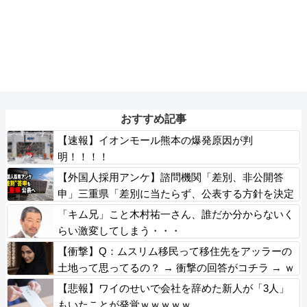
おすすめ記事
【速報】イオンモール熊本の爆発原因が判
明！！！！
【外国人採用アンケ】諮問機関「差別、非公開答
申」三重県「差別に当たらず、公表する方針を決定
した」
「キム兄」こと木村祐一さん、誰だか分からないく
らい激変してしまう・・・
【衝撃】Q：ムスリム移民って移住先をアッラーの
土地って思ってるの？ → 衝撃の回答がコチラ → ｗ
ｗｗｗｗｗｗｗｗｗｗｗｗｗ
【悲報】ワイのせいで会社を辞めた新人が「3人」
もいたことが発覚ｗｗｗｗｗ