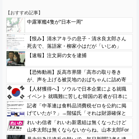
【おすすめ記事】
中露軍艦4隻が“日本一周”
【恨み】清水アキラの息子・清水良太郎さん
死去で、落語家・柳家小はだが「いじめ」
「暴行」被害告発
【速報】注文厨の女を逮捕
【恐怖動画】反高市界隈「高市の取り巻き
が、声を上げる被災地のおばちゃんに詰め寄
ってるぅ！」→よく聞くと何やらヤバいこと
【人材獲得へ】ソウルで日本企業による就職
を言っていると話題に…
イベント 就職難に苦しむ韓国の若者が日本に
注目
記者「中革連は食料品消費税ゼロを公約に掲
げていたが？」→階猛氏「それは財源確保と
いう条件付き」
れいわ信者「れいわ新選組は無くなったけど
山本太郎は無くならないからね。山本太郎For
ever????」