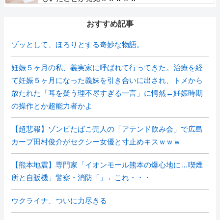
おすすめ記事
ゾッとして、ほろりとする奇妙な物語。
妊娠５ヶ月の私、義実家に呼ばれて行ってきた。治療を経
て妊娠５ヶ月になった義妹を引き合いに出され、トメから
放たれた「耳を疑う理不尽すぎる一言」に愕然←妊娠時期
の操作とか超能力者かよ
【超悲報】ゾンビたばこ売人の「アテンド飲み会」で広島
カープ田村俊介がセクシー女優と寸止めキスｗｗｗ
【熊本地震】専門家「イオンモール熊本の爆心地に…喫煙
所と自販機」警察・消防「」←これ・・・
ウクライナ、ついに力尽きる