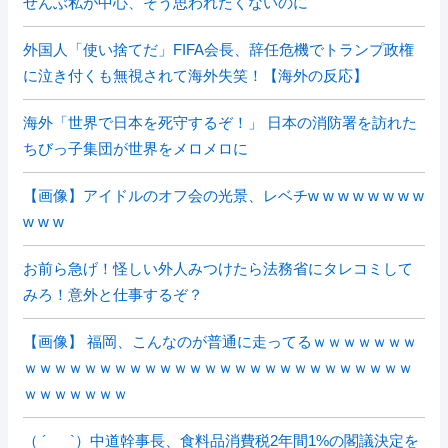
ぜんぶ私が中心、そう思われたくないのに
外国人「使い捨てだ」FIFA会長、辞任危機でトランプ政権
に泣き付くも無視されて海外失笑！【海外の反応】
海外「世界で日本を死守するぞ！」 日本の消防署を訪れた
ちびっ子集団が世界をメロメロに
【画像】アイドルのオフ会の光景、レベチw w w w w w w w
w w w
お前ら急げ！怪しい外人みつけたら法務省にタレコミして
みろ！意外と仕事するぞ？
【画像】 福岡、こんなのが普通に走ってるｗｗｗｗｗｗｗ
ｗｗｗｗｗｗｗｗｗｗｗｗｗｗｗｗｗｗｗｗｗｗｗｗｗｗ
ｗｗｗｗｗｗｗ
（ ´_ゝ`）中道幹事長、食料品消費税2年間1%の閣議決定を