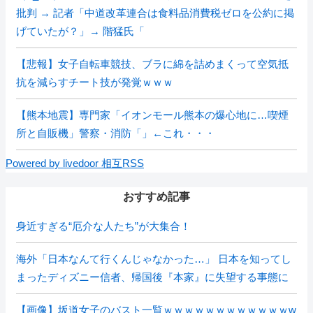
批判 → 記者「中道改革連合は食料品消費税ゼロを公約に掲
げていたが？」→ 階猛氏「
【悲報】女子自転車競技、ブラに綿を詰めまくって空気抵
抗を減らすチート技が発覚ｗｗｗ
【熊本地震】専門家「イオンモール熊本の爆心地に…喫煙
所と自販機」警察・消防「」←これ・・・
Powered by livedoor 相互RSS
おすすめ記事
身近すぎる“厄介な人たち”が大集合！
海外「日本なんて行くんじゃなかった…」 日本を知ってし
まったディズニー信者、帰国後『本家』に失望する事態に
【画像】坂道女子のバスト一覧ｗｗｗｗｗｗｗｗｗｗｗｗw