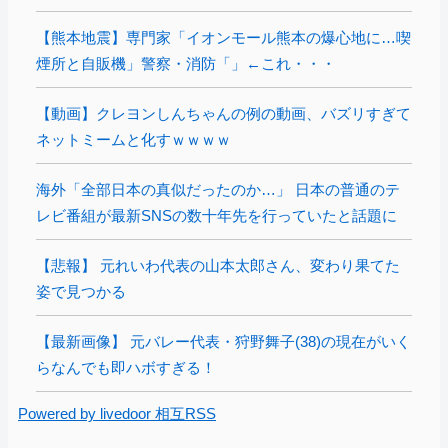
【熊本地震】専門家「イオンモール熊本の爆心地に…喫
煙所と自販機」警察・消防「」←これ・・・
【動画】クレヨンしんちゃんの例の動画、バズリすぎて
ネットミームと化すｗｗｗｗ
海外「全部日本の真似だったのか…」 日本の普通のテ
レビ番組が最新SNSの数十年先を行っていたと話題に
【悲報】 元れいわ代表の山本太郎さん、変わり果てた
姿で見つかる
【最新画像】 元バレー代表・狩野舞子(38)の現在がいく
らなんでも即ハボすぎる！
Powered by livedoor 相互RSS