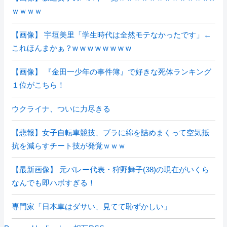
ｗｗｗｗ
【画像】 宇垣美里「学生時代は全然モテなかったです」←
これほんまかぁ？w w w w w w w w
【画像】 『金田一少年の事件簿』で好きな死体ランキング
１位がこちら！
ウクライナ、ついに力尽きる
【悲報】女子自転車競技、ブラに綿を詰めまくって空気抵
抗を減らすチート技が発覚ｗｗｗ
【最新画像】 元バレー代表・狩野舞子(38)の現在がいくら
なんでも即ハボすぎる！
専門家「日本車はダサい、見てて恥ずかしい」