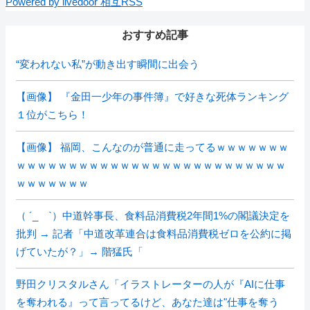
Powered by livedoor 相互RSS
おすすめ記事
“変われない私”が動き出す瞬間に出会う
【画像】 『金田一少年の事件簿』で好きな死体ランキング
１位がこちら！
【画像】 福岡、こんなのが普通に走ってるｗｗｗｗｗｗｗ
ｗｗｗｗｗｗｗｗｗｗｗｗｗｗｗｗｗｗｗｗｗｗｗｗｗｗ
ｗｗｗｗｗｗｗ
（ ´_ゝ`）中道幹事長、食料品消費税2年間1%の閣議決定を
批判 → 記者「中道改革連合は食料品消費税ゼロを公約に掲
げていたが？」→ 階猛氏「
野田クリスタルさん「イラストレーターの人が『AIに仕事
を奪われる』って言ってるけど、あなた達は"仕事を奪う