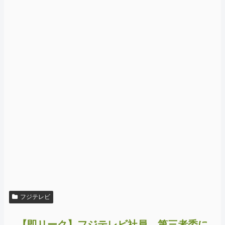
フジテレビ
【即リーク】フジテレビ社員、第三者委に