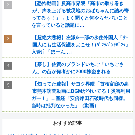
【恐怖動画】反高市界隈「高市の取り巻き
が、声を上げる被災地のおばちゃんに詰め寄
ってるぅ！」→よく聞くと何やらヤバいこと
を言っていると話題に…
【超絶大悲報】左派&一部の永住外国人「外
国人にも生活保護をよこせ！(ﾊﾞﾝｯﾊﾞﾝｯﾊﾞﾝｯ」
入管庁「ほーん…」→
【察し】佐賀のブランドいちご「いちごさ
ん」の苗が何者かに2000株盗まれる
【知ってた速報】サヨク界隈「首相官邸の高
市熊本訪問動画にBGMが付いてる！災害利用
ガー！」→産経「安倍岸田石破時代も同様。
当時は批判なかった」（動画）
おすすめ記事