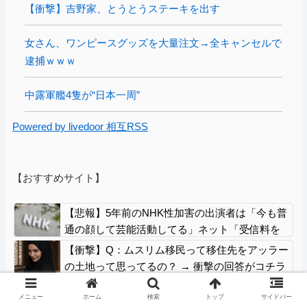
【衝撃】吉野家、とうとうステーキを出す
女さん、ワンピースグッズを大量注文→全キャンセルで
逮捕ｗｗｗ
中露軍艦4隻が“日本一周”
Powered by livedoor 相互RSS
【おすすめサイト】
【悲報】5年前のNHK性加害の出演者は「今も普
通の顔して芸能活動してる」ネット「受信料を
取るくらいなら詳細を伝えよ」
【衝撃】Q：ムスリム移民って移住先をアッラー
の土地って思ってるの？ → 衝撃の回答がコチラ
→ ｗｗｗｗｗｗｗｗｗｗｗｗｗｗ
クマが害獣扱いされる風潮にドラマ脚本家が不
メニュー
ホーム
検索
トップ
サイドバー
快感、「何度もクマに会ったことがあるけど全