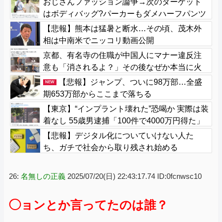
おじさんファッション論争→次のターゲット
はボディバッグ?パーカーもダメハーフパンツ
もダメ悲鳴も
【悲報】熊本は猛暑と断水…その頃、茂木外
相は中南米でニッコリ動画公開
京都、有名寺の住職が中国人にマナー違反注
意も「消されるよ？」その後なぜか本当に火
災で全焼
【悲報】ジャンプ、ついに98万部…全盛
NEW
期653万部からここまで落ちる
【東京】“インプラント壊れた”恐喝か 実際は装
着なし 55歳男逮捕「100件で4000万円得た」
【悲報】デジタル化についていけない人た
ち、ガチで社会から取り残され始める
26:
名無しの正義
2025/07/20(日) 22:43:17.74 ID:0fcnwsc10
◯ョンとか言ってたのは誰？