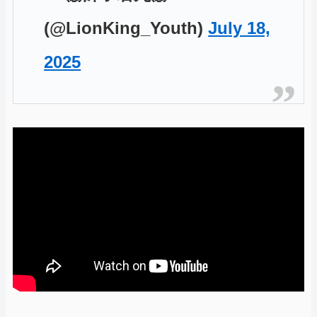
(@LionKing_Youth)
July 18,
2025