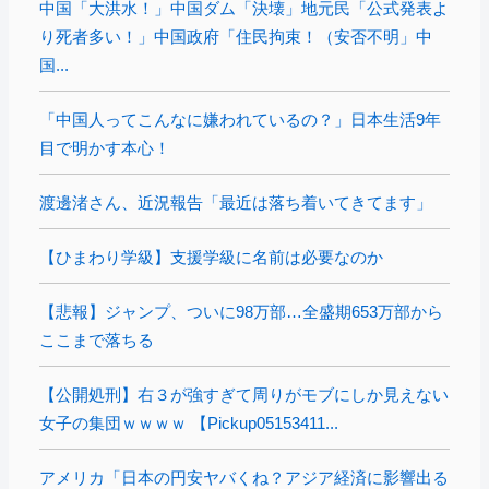
中国「大洪水！」中国ダム「決壊」地元民「公式発表よ
り死者多い！」中国政府「住民拘束！（安否不明」中
国...
「中国人ってこんなに嫌われているの？」日本生活9年
目で明かす本心！
渡邊渚さん、近況報告「最近は落ち着いてきてます」
【ひまわり学級】支援学級に名前は必要なのか
【悲報】ジャンプ、ついに98万部…全盛期653万部から
ここまで落ちる
【公開処刑】右３が強すぎて周りがモブにしか見えない
女子の集団ｗｗｗｗ 【Pickup05153411...
アメリカ「日本の円安ヤバくね？アジア経済に影響出る