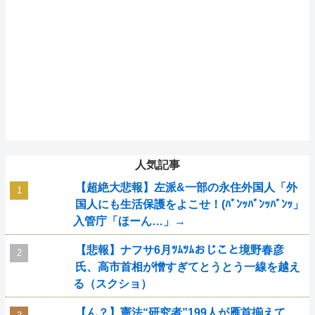
人気記事
【超絶大悲報】左派&一部の永住外国人「外
国人にも生活保護をよこせ！(ﾊﾞﾝｯﾊﾞﾝｯﾊﾞﾝｯ」
入管庁「ほーん…」→
【悲報】ナフサ6月ﾂﾑﾂﾑおじこと境野春彦
氏、高市首相が憎すぎてとうとう一線を越え
る（スクショ）
【ん？】憲法“研究者”199人が雁首揃えて