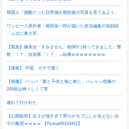
韓国人「残酷だった日帝強占期前後の写真を見てみよう」
ワンピース原作者・尾田栄一郎が描いた担当編集の似顔絵
「ムダに東大卒」
【緊急】爆美女「すみません。砲弾3つ持ってきました」警
察「！？」自衛隊「！？」→結果w w w w w w w w
【速報】 中国、ガチで逝く
【画像】 パッパ「妻と子供と海に来た」パシャ←想像の
200倍は神々しくて草
連れて行かれた
【公開処刑】右３が強すぎて周りがモブにしか見えない女
子の集団ｗｗｗｗ 【Pickup05153411】