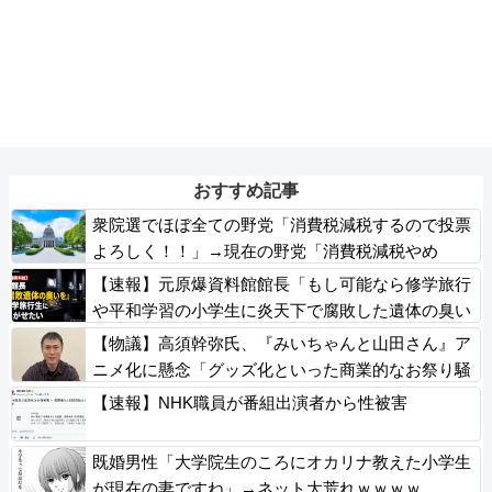
おすすめ記事
衆院選でほぼ全ての野党「消費税減税するので投票
よろしく！！」→現在の野党「消費税減税やめ
ろ！！財源はどうするんだ！！」
【速報】元原爆資料館館長「もし可能なら修学旅行
や平和学習の小学生に炎天下で腐敗した遺体の臭い
を再現し嗅がせたい」
【物議】高須幹弥氏、『みいちゃんと山田さん』ア
ニメ化に懸念「グッズ化といった商業的なお祭り騒
ぎは控えるべき」
【速報】NHK職員が番組出演者から性被害
既婚男性「大学院生のころにオカリナ教えた小学生
が現在の妻ですね」→ネット大荒れｗｗｗｗ