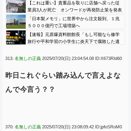
【これは重い】貴重品を取りに店舗へ戻った従
業員3人が死亡 オンワードが再発防止策を発表
「日本製メモリ」に世界中から注文殺到、１兆
５０００億円で工場増築へ
【速報】元原爆資料館館長「もし可能なら修学
旅行や平和学習の小学生に炎天下で腐敗した遺
体の臭いを再現し嗅がせたい」
313:
名無しの正義
2025/07/20(日) 23:04:54.08 ID:X673RId60
昨日これぐらい踏み込んで言えよな
んで今言う？？
370:
名無しの正義
2025/07/20(日) 23:08:09.42 ID:jpfoSRoM0