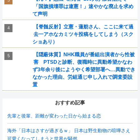
「国旗損壊罪は違憲！」速やかな廃止を求め
て声明
【脊髄反射】立憲・蓮舫さん、ここに来て過
去一アホなカミツキ投稿をしてしまう（スク
ショあり）
【隠蔽体質】NHK職員が番組出演者から性被
害 PTSDと診断、復職時に異動希望かなわ
ず3年余り後にようやく希望部署へ…異動でき
なかった理由、労組通じ申し入れで調査委設
置
おすすめ記事
先輩と後輩、距離が変わった日から始まる恋
海外「日本はさすが過ぎるｗ」 日本は野生動物の喧嘩さえ
可愛くなってしまうと世界が騒然