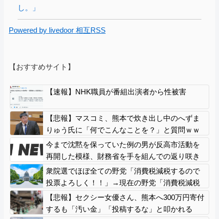
し。」
Powered by livedoor 相互RSS
【おすすめサイト】
【速報】NHK職員が番組出演者から性被害
【悲報】マスコミ、熊本で炊き出し中のへずま
りゅう氏に「何でこんなことを？」と質問ｗｗ
ｗｗ
今まで沈黙を保っていた例の男が反高市活動を
再開した模様、財務省を手を組んでの返り咲き
が狙いか？
衆院選でほぼ全ての野党「消費税減税するので
投票よろしく！！」→現在の野党「消費税減税
やめろ！！財源はどうするんだ！！」
【悲報】セクシー女優さん、熊本へ300万円寄付
するも「汚い金」「投稿するな」と叩かれる