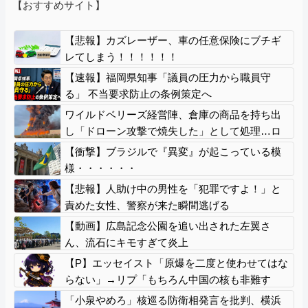
【おすすめサイト】
【悲報】カズレーザー、車の任意保険にブチギ
レてしまう！！！！！！
【速報】福岡県知事「議員の圧力から職員守
る」 不当要求防止の条例策定へ
ワイルドベリーズ経営陣、倉庫の商品を持ち出
し「ドローン攻撃で焼失した」として処理…ロ
シア当局が捜査！
【衝撃】ブラジルで『異変』が起こっている模
様・・・・・・
【悲報】人助け中の男性を「犯罪ですよ！」と
責めた女性、警察が来た瞬間逃げる
【動画】広島記念公園を追い出された左翼さ
ん、流石にキモすぎて炎上
【P】エッセイスト「原爆を二度と使わせてはな
らない」→リプ「もちろん中国の核も非難す
る？」→即ブロック
「小泉やめろ」核巡る防衛相発言を批判、横浜