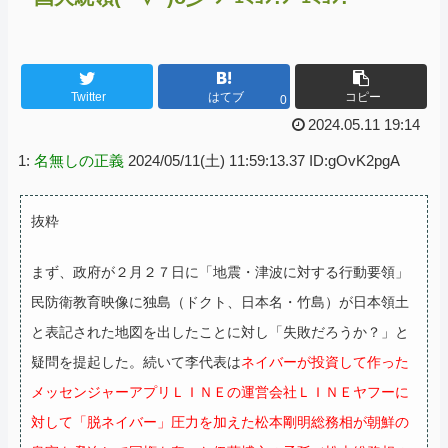
Twitter
はてブ
コピー
0
2024.05.11 19:14
1:
名無しの正義
2024/05/11(土) 11:59:13.37 ID:gOvK2pgA
抜粋
まず、政府が２月２７日に「地震・津波に対する行動要領」
民防衛教育映像に独島（ドクト、日本名・竹島）が日本領土
と表記された地図を出したことに対し「失敗だろうか？」と
疑問を提起した。
続いて李代表は
ネイバーが投資して作った
メッセンジャーアプリＬＩＮＥの運営会社ＬＩＮＥヤフーに
対して「脱ネイバー」圧力を加えた松本剛明総務相が朝鮮の