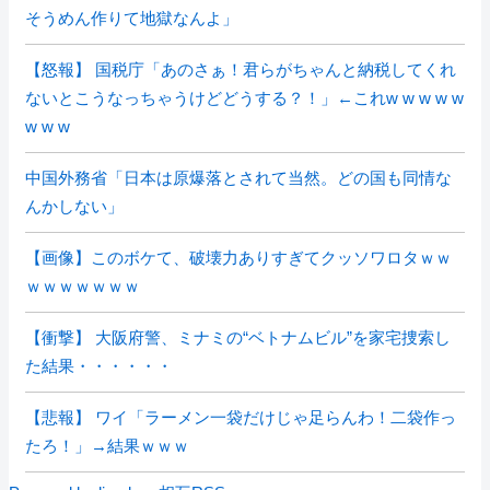
そうめん作りて地獄なんよ」
【怒報】 国税庁「あのさぁ！君らがちゃんと納税してくれ
ないとこうなっちゃうけどどうする？！」←これw w w w w
w w w
中国外務省「日本は原爆落とされて当然。どの国も同情な
んかしない」
【画像】このボケて、破壊力ありすぎてクッソワロタｗｗ
ｗｗｗｗｗｗｗ
【衝撃】 大阪府警、ミナミの“ベトナムビル”を家宅捜索し
た結果・・・・・・
【悲報】 ワイ「ラーメン一袋だけじゃ足らんわ！二袋作っ
たろ！」→結果ｗｗｗ