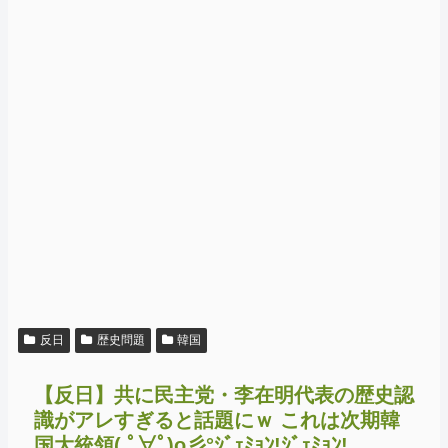
反日
歴史問題
韓国
【反日】共に民主党・李在明代表の歴史認
識がアレすぎると話題にｗ これは次期韓
国大統領( ﾟ∀ﾟ)o彡°ｼﾞｪﾐｮﾝ!ｼﾞｪﾐｮﾝ!