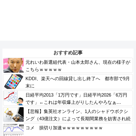
おすすめ記事
元れいわ新選組代表・山本太郎さん、現在の様子が
こちらｗｗｗｗｗ
KDDI、楽天への回線貸し出し終了へ 都市部で9月
末に
日経平均2013「1万円です」日経平均2026「6万円
です」←これは年収爆上がりしたんやろなぁ…
【悲報】集英社オンライン、1人のシャドウボクシ
ング（43億注文）によって長期間業務を妨害され続
けていた模様・・・
コメ 損切り加速ｗｗｗｗｗｗｗｗｗ