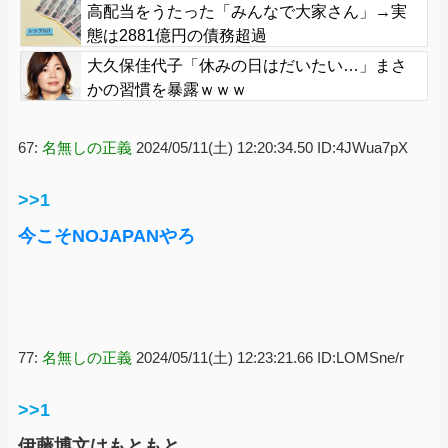
聴者批判でBPO議論
高配当をうたった「みんなで大家さん」→実
態は2881億円の債務超過
大久保佳代子「休みの日はだいたい…」まさ
かの習慣を暴露ｗｗｗ
67:
名無しの正義
2024/05/11(土) 12:20:34.50 ID:4JWua7pX
>>1
今こそNOJAPANやろ
77:
名無しの正義
2024/05/11(土) 12:23:21.66 ID:LOMSne/r
>>1
伊藤博文はもともと