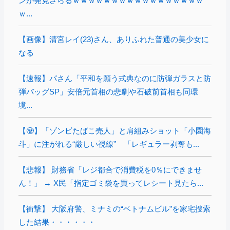
ンが発見さらるｗｗｗｗｗｗｗｗｗｗｗｗｗｗｗｗｗ
ｗ...
【画像】清宮レイ(23)さん、ありふれた普通の美少女に
なる
【速報】パさん「平和を願う式典なのに防弾ガラスと防
弾バッグSP」安倍元首相の悲劇や石破前首相も同環
境...
【🧟】「ゾンビたばこ売人」と肩組みショット「小園海
斗」に注がれる“厳しい視線” 「レギュラー剥奪も...
【悲報】 財務省「レジ都合で消費税を0％にできませ
ん！」 → X民「指定ゴミ袋を買ってレシート見たら...
【衝撃】 大阪府警、ミナミの“ベトナムビル”を家宅捜索
した結果・・・・・・