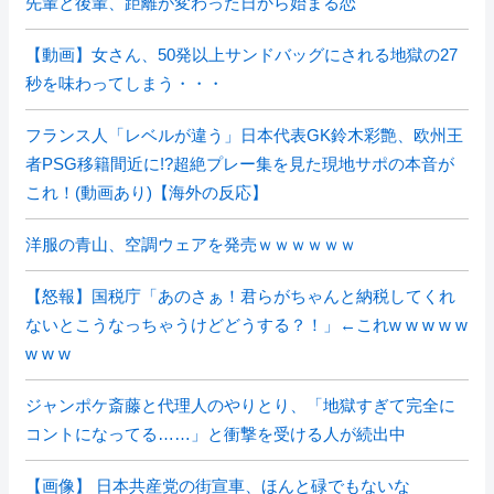
先輩と後輩、距離が変わった日から始まる恋
【動画】女さん、50発以上サンドバッグにされる地獄の27
秒を味わってしまう・・・
フランス人「レベルが違う」日本代表GK鈴木彩艶、欧州王
者PSG移籍間近に!?超絶プレー集を見た現地サポの本音が
これ！(動画あり)【海外の反応】
洋服の青山、空調ウェアを発売ｗｗｗｗｗｗ
【怒報】国税庁「あのさぁ！君らがちゃんと納税してくれ
ないとこうなっちゃうけどどうする？！」←これw w w w w
w w w
ジャンポケ斎藤と代理人のやりとり、「地獄すぎて完全に
コントになってる……」と衝撃を受ける人が続出中
【画像】 日本共産党の街宣車、ほんと碌でもないな