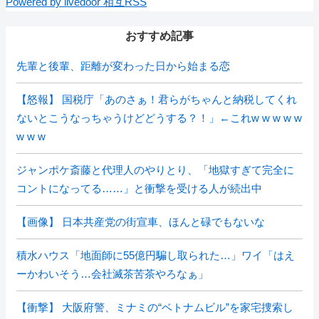
Powered by livedoor 相互RSS
おすすめ記事
先輩と後輩、距離が変わった日から始まる恋
【怒報】 国税庁「あのさぁ！君らがちゃんと納税してくれ
ないとこうなっちゃうけどどうする？！」←これw w w w w
w w w
ジャンポケ斎藤と代理人のやりとり、「地獄すぎて完全に
コントになってる……」と衝撃を受ける人が続出中
【画像】 日本共産党の街宣車、ほんと碌でもないな
積水ハウス「地面師に55億円騙し取られた…」ワイ「はえ
ーかわいそう…会社滅茶苦茶やろなぁ」
【衝撃】 大阪府警、ミナミの“ベトナムビル”を家宅捜索し