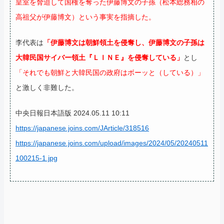
皇室を脅迫して国権を奪った伊藤博文の子孫（松本総務相の
高祖父が伊藤博文）という事実を指摘した。
李代表は
「伊藤博文は朝鮮領土を侵奪し、伊藤博文の子孫は
大韓民国サイバー領土『ＬＩＮＥ』を侵奪している」
とし
「それでも朝鮮と大韓民国の政府はボーッと（している）」
と激しく非難した。
中央日報日本語版 2024.05.11 10:11
https://japanese.joins.com/JArticle/318516
https://japanese.joins.com/upload/images/2024/05/20240511
100215-1.jpg