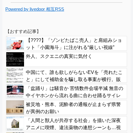
Powered by livedoor 相互RSS
【おすすめ記事】
【????】「ゾンビたばこ売人」と肩組みショ
ット「小園海斗」に注がれる“厳しい視線”
「レギュラー剥奪も選択肢のひとつに」
外人、スクエニの真実に気付く
中国にて、誰も欲しがらないEVを「売れたこ
と」にして補助金を騙し取る事案が横行。販
売実績水増し
「盆踊り」は騒音か 苦情数件会場半減 無音の
中イヤホンから流れる曲に合わせ踊るサイレ
ント盆ダンスも
被災地・熊本、泥酔者の通報が止まらず県警
が異例のお願い
「人間と獣人が共存する社会」を描いた深夜
アニメに喫煙、違法薬物の連想シーンも…視